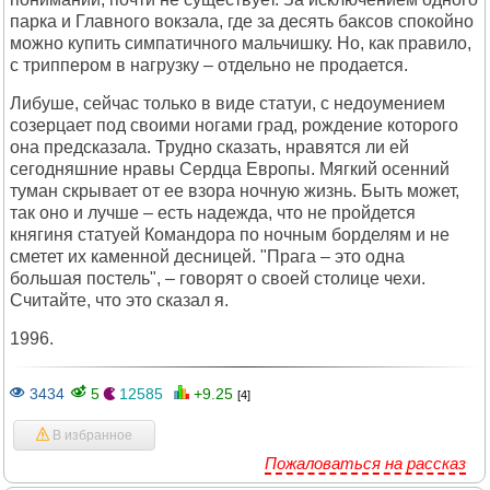
парка и Главного вокзала, где за десять баксов спокойно
можно купить симпатичного мальчишку. Но, как правило,
с триппером в нагрузку – отдельно не продается.
Либуше, сейчас только в виде статуи, с недоумением
созерцает под своими ногами град, рождение которого
она предсказала. Трудно сказать, нравятся ли ей
сегодняшние нравы Сердца Европы. Мягкий осенний
туман скрывает от ее взора ночную жизнь. Быть может,
так оно и лучше – есть надежда, что не пройдется
княгиня статуей Командора по ночным борделям и не
сметет их каменной десницей. "Прага – это одна
большая постель", – говорят о своей столице чехи.
Считайте, что это сказал я.
1996.
3434
5
12585
+9.25
[4]
В избранное
Пожаловаться на рассказ