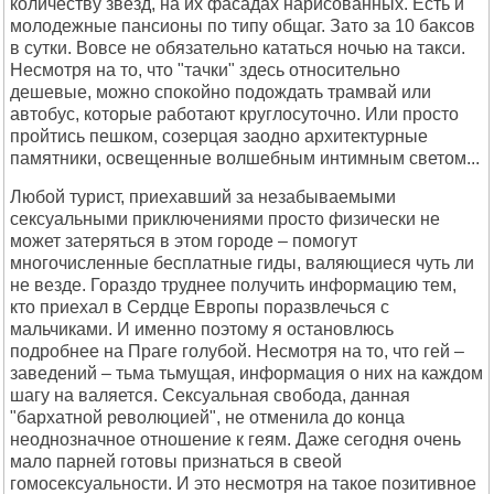
количеству звезд, на их фасадах нарисованных. Есть и
молодежные пансионы по типу общаг. Зато за 10 баксов
в сутки. Вовсе не обязательно кататься ночью на такси.
Несмотря на то, что "тачки" здесь относительно
дешевые, можно спокойно подождать трамвай или
автобус, которые работают круглосуточно. Или просто
пройтись пешком, созерцая заодно архитектурные
памятники, освещенные волшебным интимным светом...
Любой турист, приехавший за незабываемыми
сексуальными приключениями просто физически не
может затеряться в этом городе – помогут
многочисленные бесплатные гиды, валяющиеся чуть ли
не везде. Гораздо труднее получить информацию тем,
кто приехал в Сердце Европы поразвлечься с
мальчиками. И именно поэтому я остановлюсь
подробнее на Праге голубой. Несмотря на то, что гей –
заведений – тьма тьмущая, информация о них на каждом
шагу на валяется. Сексуальная свобода, данная
"бархатной революцией", не отменила до конца
неоднозначное отношение к геям. Даже сегодня очень
мало парней готовы признаться в свеой
гомосексуальности. И это несмотря на такое позитивное