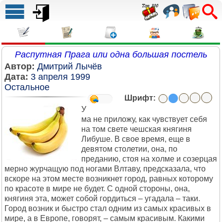
Распутная Прага или одна большая постель
Автор:
Дмитрий Лычёв
Дата:
3 апреля 1999
Остальное
Шрифт:
У
ма не приложу, как чувствует себя
на том свете чешская княгиня
Либуше. В свое время, еще в
девятом столетии, она, по
преданию, стоя на холме и созерцая
мерно журчащую под ногами Влтаву, предсказала, что
вскоре на этом месте возникнет город, равных которому
по красоте в мире не будет. С одной стороны, она,
княгиня эта, может собой гордиться – угадала – таки.
Город возник и быстро стал одним из самых красивых в
мире, а в Европе, говорят, – самым красивым. Какими