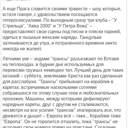
А еще Прага славится своими травести – шоу, которые,
кстати говоря, с удовольствием посещаются
гетеросексуалами. По выходным сразу три клуба – "У
Стрельца", "Аква 2000" и "У Петра Вока" –
предоставляют свои сцены под песни и пляски парней,
одетых в пышные женские наряды. Танцульки
затяниваются до утра, и потраченного времени никто
никогда не жалеет.
Летними уик – эндами "трансы" разъезжают по Влтаве
на теплоходах, в будние дни используемых для
перевозки грузных немецких тел. Лучший день для таких
катаний – суббота, земляками Христа как раз сделанная
для расслабухи. "Трансы" прибывают на кораблик в
каретах, встречаемые насколькими сотнями
собравшихся по этому случаю геев и любознательных
прохожих. Машины, между которыми дефилируют
нарядные кареты, друг с другом не сталкиваются,
несмотря на все усилия "трансов" эпатировать все, что
движется и дышит – Европа всё – таки... Кораблик тоже
"Европа". Он не торопится отчалить, пока "трансы" не
исполнят свои номера прямо на пристани. Соседние