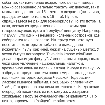
событие, как изменение возрастного ценза – теперь
можно совершенно легально трахать как девочек, так и
мальчиков, достигших 15 – летнего возраста (пить пиво,
правда, им можно только с 18 – ти). Ну чем,
спрашивается не рай для эфебофилов? Но это потом, а
пока, исходя из предложенной выше схемы для
гетеросексуалов, идем в "голубую" пивнушку. Например,
"У Дубу". Это один из немногочисленных островков, где
собираются геи в возрасте. Интерьер соответствует
посетителям: шторы от табачного дыма давно
пожелтели, пыль, как иней, лежит на сушеных цветах. У
чехов бытует поговорка: "Pivo dela krasne telо/Пиво
делает ккрасивую фигуру". Именно этим и оправдывают
чехи свое увлечение национальным напитком,
чрезмерное лишь на первый взгляд. Иногда в пивнушку
забредают представители нового мира – молоденькие
парнишки, которых Бабушки Чешской Педерастии
ласково именуют зайцами. Пока бабки сплетничают,
"зайцы" откровенно над ними потешаются. Когда входит
очередной посетитель из тех, кому за. ., раздается
хихиканье: "Hroby se otviraji/Могилы открываются". Но
никто, впрочем, на "зайцев" не обижается.