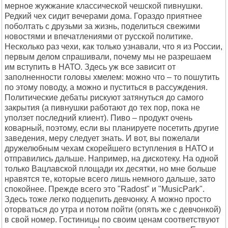
мерное жужжание классической чешской пивнушки.
Редкий чех сидит вечерами дома. Гораздо приятнее
поболтать с друзьми за жизнь, поделиться свежими
новостями и впечатлениями от русской политике.
Несколько раз чехи, как только узнавали, что я из России,
первым делом спрашивали, почему мы не разрешаем
им вступить в НАТО. Здесь уж все зависит от
заполненности головы хмелем: можно что – то пошутить
по этому поводу, а можно и пуститься в рассуждения.
Политические дебаты рискуют затянуться до самого
закрытия (а пивнушки работают до тех пор, пока не
уползет последний клиент). Пиво – продукт очень
коварный, поэтому, если вы планируете посетить другие
заведения, меру следует знать. И вот, вы пожелали
дружелюбным чехам скорейшего вступления в НАТО и
отправились дальше. Например, на дискотеку. На одной
только Вацлавской площади их десятки, но мне больше
нравятся те, которые всего лишь немного дальше, зато
спокойнее. Прежде всего это "Radost" и "MusicPark".
Здесь тоже легко подцепить девчонку. А можно просто
оторваться до утра и потом пойти (опять же с девчонкой)
в свой номер. Гостиницы по своим ценам соответствуют