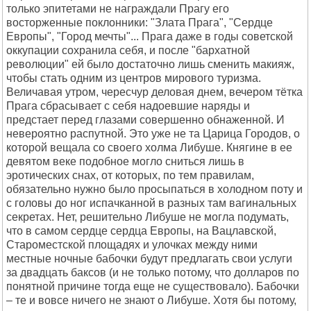
только эпитетами не награждали Прагу его
восторженные поклонники: "Злата Прага", "Сердце
Европы", "Город мечты"... Прага даже в годы советской
оккупации сохранила себя, и после "бархатной
революции" ей было достаточно лишь сменить макияж,
чтобы стать одним из центров мирового туризма.
Величавая утром, чересчур деловая днем, вечером тётка
Прага сбрасывает с себя надоевшие наряды и
предстает перед глазами совершенно обнаженной. И
невероятно распутной. Это уже не та Царица Городов, о
которой вещала со своего холма Либуше. Княгине в ее
девятом веке подобное могло сниться лишь в
эротических снах, от которых, по тем правилам,
обязательно нужно было просыпаться в холодном поту и
с головы до ног испачканной в разных там вагинальных
секретах. Нет, решительно Либуше не могла подумать,
что в самом сердце сердца Европы, на Вацлавской,
Староместской площадях и улочках между ними
местные ночные бабочки будут предлагать свои услуги
за двадцать баксов (и не только потому, что долларов по
понятной причине тогда еще не существовало). Бабочки
– те и вовсе ничего не знают о Либуше. Хотя бы потому,