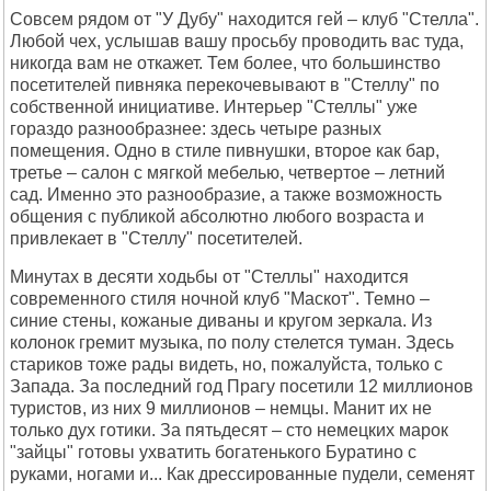
Совсем рядом от "У Дубу" находится гей – клуб "Стелла".
Любой чех, услышав вашу просьбу проводить вас туда,
никогда вам не откажет. Тем более, что большинство
посетителей пивняка перекочевывают в "Стеллу" по
собственной инициативе. Интерьер "Стеллы" уже
гораздо разнообразнее: здесь четыре разных
помещения. Одно в стиле пивнушки, второе как бар,
третье – салон с мягкой мебелью, четвертое – летний
сад. Именно это разнообразие, а также возможность
общения с публикой абсолютно любого возраста и
привлекает в "Стеллу" посетителей.
Минутах в десяти ходьбы от "Стеллы" находится
современного стиля ночной клуб "Маскот". Темно –
синие стены, кожаные диваны и кругом зеркала. Из
колонок гремит музыка, по полу стелется туман. Здесь
стариков тоже рады видеть, но, пожалуйста, только с
Запада. За последний год Прагу посетили 12 миллионов
туристов, из них 9 миллионов – немцы. Манит их не
только дух готики. За пятьдесят – сто немецких марок
"зайцы" готовы ухватить богатенького Буратино с
руками, ногами и... Как дрессированные пудели, семенят