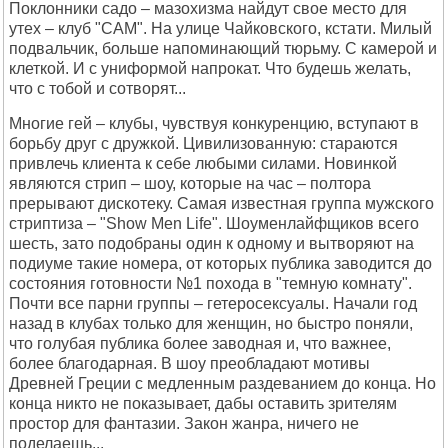
Поклонники садо – мазохизма найдут свое место для
утех – клуб "САМ". На улице Чайковского, кстати. Милый
подвальчик, больше напоминающий тюрьму. С камерой и
клеткой. И с униформой напрокат. Что будешь желать,
что с тобой и сотворят...
Многие гей – клубы, чувствуя конкуренцию, вступают в
борьбу друг с дружкой. Цивилизованную: стараются
привлечь клиента к себе любыми силами. Новинкой
являются стрип – шоу, которые на час – полтора
прерывают дискотеку. Самая известная группа мужского
стриптиза – "Show Men Life". Шоуменлайфщиков всего
шесть, зато подобраны один к одному и вытворяют на
подиуме такие номера, от которых публика заводится до
состояния готовности №1 похода в "темную комнату".
Почти все парни группы – гетеросексуалы. Начали год
назад в клубах только для женщин, но быстро поняли,
что голубая публика более заводная и, что важнее,
более благодарная. В шоу преобладают мотивы
Древней Греции с медленным раздеванием до конца. Но
конца никто не показывает, дабы оставить зрителям
простор для фантазии. Закон жанра, ничего не
поделаешь...