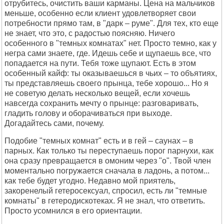
отрубитесь, очистить ваши карманы. Цена на мальчиков
меньше, особенно если клиент удовлетворяет свои
потребности прямо там, в "дарк – руме". Для тех, кто еще
не знает, что это, с радостью поясняю. Ничего
особенного в "темных комнатах" нет. Просто темно, как у
негра сами знаете, где. Идешь себе и щупаешь все, что
попадается на пути. Тебя тоже щупают. Есть в этом
особенный кайф: ты оказываешься в чьих – то объятиях,
ты представляешь своего прынца, тебе хорошо... Но я
не советую делать несколько вещей, если хочешь
навсегда сохранить мечту о прынце: разговаривать,
гладить голову и оборачиваться при выходе.
Догадайтесь сами, почему.
Подобие "темных комнат" есть и в гей – саунах – в
парных. Как только ты переступаешь порог парнухи, как
она сразу превращается в омоним через "о". Твой член
моментально погружается сначала в ладонь, а потом...
как тебе будет угодно. Недавно мой приятель,
закоренелый гетеросексуал, спросил, есть ли "темные
комнаты" в гетеродискотеках. Я не знал, что ответить.
Просто усомнился в его ориентации.