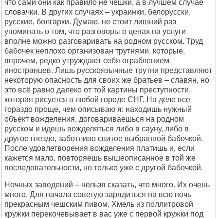
что сами они как правило не чешки, а в лучшем случае
словачки. В других случаях – украинки, белорусски,
русские, болгарки. Думаю, не стоит лишний раз
упоминать о том, что разговоры о ценах на услуги
вполне можно разговаривать на родном русском. Труд
бабочек неплохо организован трутнями, которые,
впрочем, редко утруждают себя ограблением
иностранцев. Лишь русскоязычные трутни представляют
некоторую опасность для своих же братьев – славян, но
это всё равно далеко от той картины преступности,
которая рисуется в любой городе СНГ. На деле все
гораздо проще, чем описываю я: находишь нужный
объект вожделения, договариваешься на родном
русском и идешь вожделяться либо в сауну, либо в
другое гнездо, заботливо свитое выбранной бабочкой.
После удовлетворения вожделения платишь и, если
кажется мало, повторяешь вышеописанное в той же
последовательности, но только уже с другой бабочкой.
Ночных заведений – нельзя сказать, что много. Их очень
много. Для начала советую зарядиться на всю ночь
прекрасным чешским пивом. Хмель из поллитровой
кружки перекочевывает в вас уже с первой кружки под