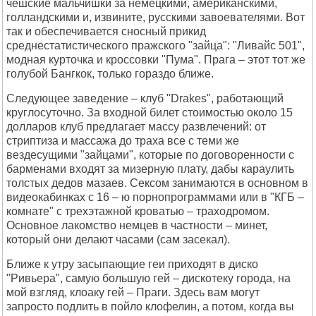
чешские мальчишки за немецкими, американскими,
голландскими и, извините, русскими завоевателями. Вот
так и обеспечивается сносный прикид
среднестатистического пражского "зайца": "Ливайс 501",
модная курточка и кроссовки "Пума". Прага – этот тот же
голубой Бангкок, только гораздо ближе.
Следующее заведение – клуб "Drakes", работающий
круглосуточно. За входной билет стоимостью около 15
долларов клуб предлагает массу развлечений: от
стриптиза и массажа до траха все с теми же
вездесущими "зайцами", которые по договоренности с
барменами входят за мизерную плату, дабы караулить
толстых дедов мазаев. Сексом занимаются в основном в
видеокабинках с 16 – ю порнопрограммами или в "КГБ –
комнате" с трехэтажной кроватью – траходромом.
Основное лакомство немцев в частности – минет,
который они делают часами (сам засекал).
Ближе к утру засыпающие геи приходят в диско
"Ривьера", самую большую гей – дискотеку города, на
мой взгляд, клоаку гей – Праги. Здесь вам могут
запросто подлить в пойло клофелин, а потом, когда вы