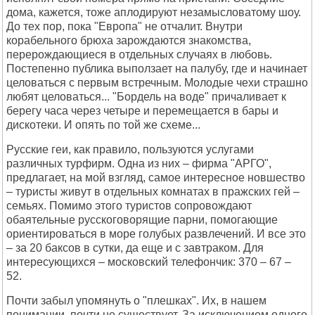
дома, кажется, тоже аплодируют незамысловатому шоу.
До тех пор, пока "Европа" не отчалит. Внутри
корабельного брюха зарождаются знакомства,
перерождающиеся в отдельных случаях в любовь.
Постепенно публика выползает на палубу, где и начинает
целоваться с первым встречным. Молодые чехи страшно
любят целоваться... "Бордель на воде" причаливает к
берегу часа через четыре и перемещается в бары и
дискотеки. И опять по той же схеме...
Русские геи, как правило, пользуются услугами
различных турфирм. Одна из них – фирма "АРГО",
предлагает, на мой взгляд, самое интересное новшество
– туристы живут в отдельных комнатах в пражских гей –
семьях. Помимо этого туристов сопровождают
обаятельные русскоговорящие парни, помогающие
ориентироваться в море голубых развлечений. И все это
– за 20 баксов в сутки, да еще и с завтраком. Для
интересующихся – московский телефончик: 370 – 67 –
52.
Почти забыл упомянуть о "плешках". Их, в нашем
понимании, почти не существует. За исключением одного