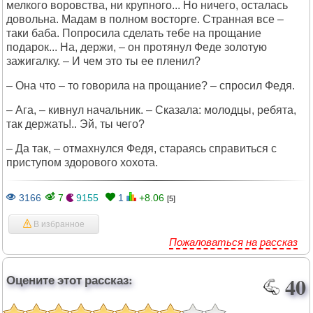
мелкого воровства, ни крупного... Hо ничего, осталась
довольна. Мадам в полном восторге. Странная все –
таки баба. Попросила сделать тебе на прощание
подарок... Hа, держи, – он протянул Феде золотую
зажигалку. – И чем это ты ее пленил?
– Она что – то говорила на прощание? – спросил Федя.
– Ага, – кивнул начальник. – Сказала: молодцы, ребята,
так держать!.. Эй, ты чего?
– Да так, – отмахнулся Федя, стараясь справиться с
приступом здорового хохота.
3166
7
9155
1
+8.06
[5]
В избранное
Пожаловаться на рассказ
Оцените этот рассказ:
40