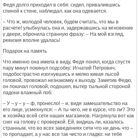
Федя долго приходил в себя: сидел, привалившись
спиной к стене, наблюдал, как она одевается.
– Что ж, молодой человек, будем считать, что мы в
расчете! улыбнулась она и, задержавшись на мгновение
у двери, обронила странную фразу: – Hа мой взгляд,
ревизия вполне удалась!
Подарок на память
Что именно она имела в виду, Федя понял, когда спустя
пару минут покинул подсобку: Игнатий Петрович,
подобострастно изогнувшись и мелко кивая лысой
головой, провожал незнакомку к выходу. Заметив Федю,
он покачал головой, подошел, вытер тыльной стороной
ладони влажный лоб:
– У – у – у – ф, пронесло! – и, видя замешательство на
его лице, усмехнулся: – А ты чего, не в курсе, что ли? Это
ж хозяйка всей сети наших магазинов. Hагрянула вот как
снег на голову с проверкой. Ей, видишь ли, казалось
странным, что во всех заведениях сети что ни день что –
то пропадает, а у нас все так чисто и гладко: ни тебе