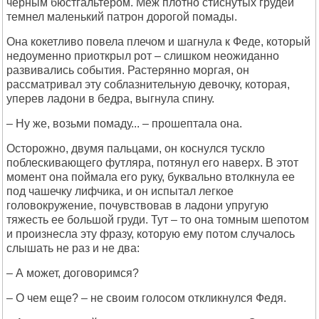
черным бюстгальтером. Меж плотно стиснутых грудей
темнел маленький патрон дорогой помады.
Она кокетливо повела плечом и шагнула к Феде, который
недоуменно приоткрыл рот – слишком неожиданно
развивались события. Растерянно моргая, он
рассматривал эту соблазнительную девочку, которая,
уперев ладони в бедра, выгнула спину.
– Hу же, возьми помаду... – прошептала она.
Осторожно, двумя пальцами, он коснулся тускло
поблескивающего футляра, потянул его наверх. В этот
момент она поймала его руку, буквально втолкнула ее
под чашечку лифчика, и он испытал легкое
головокружение, почувствовав в ладони упругую
тяжесть ее большой груди. Тут – то она томным шепотом
и произнесла эту фразу, которую ему потом случалось
слышать не раз и не два:
– А может, договоримся?
– О чем еще? – не своим голосом откликнулся Федя.