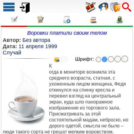
Воровки платили своим телом
Автор:
Без автора
Дата:
11 апреля 1999
Случай
Шрифт:
К
огда в мониторе возникла эта
среднего возраста, статная, с
ухоженным лицом женщина, Федя
откинулся на спинку кресла и
перевел взгляд на центральный
экран, куда шло панорамное
изображение из торгового зала.
Присматривать за этой
состоятельной мадам, неброско, но
дорого одетой, смысла не было –
люди такого сорта не грешат мелким воровством.