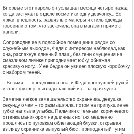
Впервые этот пароль он услышал месяца четыре назад,
когда застукал в отделе косметики одну девчонку... Ее
яркая внешность, развязные манеры и стиль одежды
говорили о том, что заскочила она в магазин прямо с
панели.
Сопроводив ее в подсобное помещение рядом со
служебным выходом, Федя с интересом наблюдал, как
она, распахнув длинный плащ, без тени смущения на
смазливом личике приподнимает юбку, обнажая
красивую ногу... У ее бедра он увидел плоскую коробочку
с набором теней.
– Возьми... – предложила она, и Федя дрогнувшей рукой
извлек футляр, выглядывающий из – за края чулка.
Заметив легкое замешательство охранника, девушка
секунду о чем – то размышляла, потом на припухшие ее
губки наплыла улыбка. Пальчики с темным, коричневого
оттенка маникюром на длинных ногтях медленно
прошлись по пуговкам облегающей блузки, открывая
взгляду охранника выпуклый бюст, приподнятый тугим