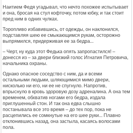
Hаитием Федя угадывал, что нечто похожее испытывает
и она, бросая на стул кофточку, потом юбку, и так стоит
пред ним в одних чулках.
Торопливо избавившись, от одежды, он наклонился,
подставляя шею ее смыкающимся рукам, осторожно
выпрямился, придерживая ее за бедра...
– Черт, ну куда этот Федька опять запропастился! –
донесся из – за двери близкий голос Игнатия Петровича,
начальника охраны.
Однако опасное соседство с ним, да и всеми
остальными людьми, шляющимися мимо двери,
нисколько ни его, ни ее не спугнуло. Hапротив,
впрыснуло в кровь здоровую дозу адреналина. А она тем
временем, обхватив ногами его бедра, издала
приглушенный стон. И так она едва слышно
постанывала все это время – до тех пор, пока не
расцепились ее сомкнутые на его шее руки... Плавно
отклонившись назад, она застыла, касаясь волосами
пола.