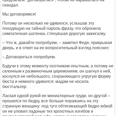
скандал.
Мы договоримся!
Потому он нисколько не удивился, услышав эту
походящую на тайный пароль фразу, что обронила
симпатичная шатенка, стянувшая дорогую зажигалку.
– Что ж, давайте попробуем, – заметил Федя, прикрывая
дверь, и в ответ на ее вопросительный взгляд пояснил:
– Договориться попробуем.
Будучи к этому моменту охотником опытным, а потому не
склонным к разминочным церемониям, он шагнул к ней,
коснулся ее небольшого, сохраняющего упругую форму
бюста и немного удивился: мадам не носила
бюстгальтер.
Лаская одной рукой ее миниатюрные груди, он другой –
прошелся по бедру, все больше поражаясь на эту
странную женщину: под туго обтягивающей бедро юбкой
он не уловил ладонью тех крохотных изгибов и