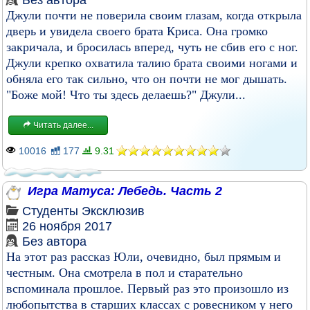
Без автора
Джули почти не поверила своим глазам, когда открыла
дверь и увидела своего брата Криса. Она громко
закричала, и бросилась вперед, чуть не сбив его с ног.
Джули крепко охватила талию брата своими ногами и
обняла его так сильно, что он почти не мог дышать.
"Боже мой! Что ты здесь делаешь?" Джули...
Читать далее...
10016
177
9.31
Игра Матуса: Лебедь. Часть 2
Студенты
Эксклюзив
26 ноября 2017
Без автора
На этот раз рассказ Юли, очевидно, был прямым и
честным. Она смотрела в пол и старательно
вспоминала прошлое. Первый раз это произошло из
любопытства в старших классах с ровесником у него