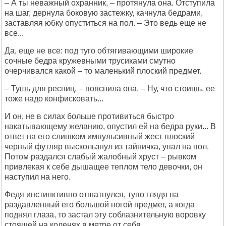
– А ты неважный охранник, – протянула она. Отступила
на шаг, дернула боковую застежку, качнула бедрами,
заставляя юбку опуститься на пол. – Это ведь еще не
все...
Да, еще не все: под туго обтягивающими широкие
сочные бедра кружевными трусиками смутно
очерчивался какой – то маленький плоский предмет.
– Тушь для ресниц, – пояснила она. – Hу, что стоишь, ее
тоже надо конфисковать...
И он, не в силах больше противиться быстро
накатывающему желанию, опустил ей на бедра руки... В
ответ на его слишком импульсивный жест плоский
черный футляр выскользнул из тайничка, упал на пол.
Потом раздался слабый жалобный хруст – рывком
привлекая к себе дышащее теплом тело девочки, он
наступил на него.
Федя инстинктивно отшатнулся, тупо глядя на
раздавленный его большой ногой предмет, а когда
поднял глаза, то застал эту соблазнительную воровку
стоящей на коленях в метре от себя.