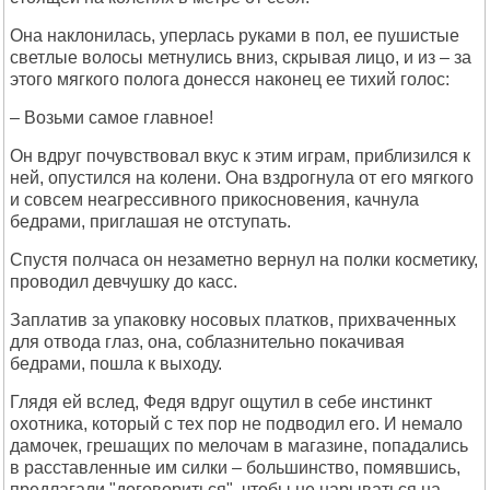
Она наклонилась, уперлась руками в пол, ее пушистые
светлые волосы метнулись вниз, скрывая лицо, и из – за
этого мягкого полога донесся наконец ее тихий голос:
– Возьми самое главное!
Он вдруг почувствовал вкус к этим играм, приблизился к
ней, опустился на колени. Она вздрогнула от его мягкого
и совсем неагрессивного прикосновения, качнула
бедрами, приглашая не отступать.
Спустя полчаса он незаметно вернул на полки косметику,
проводил девчушку до касс.
Заплатив за упаковку носовых платков, прихваченных
для отвода глаз, она, соблазнительно покачивая
бедрами, пошла к выходу.
Глядя ей вслед, Федя вдруг ощутил в себе инстинкт
охотника, который с тех пор не подводил его. И немало
дамочек, грешащих по мелочам в магазине, попадались
в расставленные им силки – большинство, помявшись,
предлагали "договориться", чтобы не нарываться на