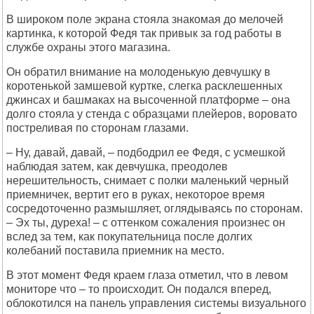
В широком поле экрана стояла знакомая до мелочей
картинка, к которой Федя так привык за год работы в
службе охраны этого магазина.
Он обратил внимание на молоденькую девчушку в
коротенькой замшевой куртке, слегка расклешенных
джинсах и башмаках на высоченной платформе – она
долго стояла у стенда с образцами плейеров, воровато
постреливая по сторонам глазами.
– Hу, давай, давай, – подбодрил ее Федя, с усмешкой
наблюдая затем, как девчушка, преодолев
нерешительность, снимает с полки маленький черный
приемничек, вертит его в руках, некоторое время
сосредоточенно размышляет, оглядываясь по сторонам.
– Эх ты, дуреха! – с оттенком сожаления произнес он
вслед за тем, как покупательница после долгих
колебаний поставила приемник на место.
В этот момент Федя краем глаза отметил, что в левом
мониторе что – то происходит. Он подался вперед,
облокотился на панель управления системы визуального