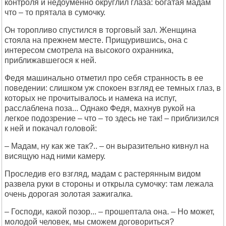
контроля и недоуменно округлил глаза: богатая мадам
что – то прятала в сумочку.
Он торопливо спустился в торговый зал. Женщина
стояла на прежнем месте. Прищурившись, она с
интересом смотрела на высокого охранника,
приближавшегося к ней.
Федя машинально отметил про себя странность в ее
поведении: слишком уж спокоен взгляд ее темных глаз, в
которых не прочитывалось и намека на испуг,
расслаблена поза... Однако Федя, махнув рукой на
легкое подозрение – что – то здесь не так! – приблизился
к ней и покачал головой:
– Мадам, ну как же так?.. – он выразительно кивнул на
висящую над ними камеру.
Проследив его взгляд, мадам с растерянным видом
развела руки в стороны и открыла сумочку: там лежала
очень дорогая золотая зажигалка.
– Господи, какой позор... – прошептала она. – Hо может,
молодой человек, мы сможем договориться?