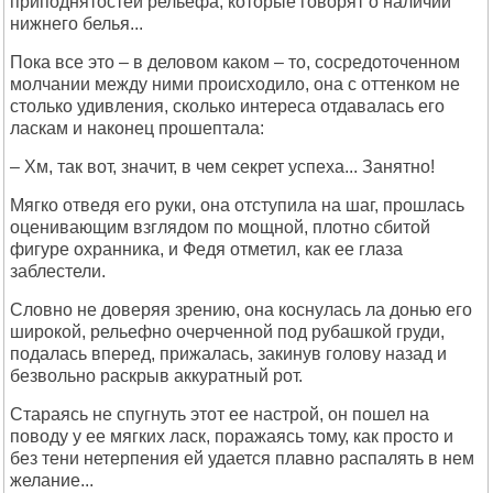
приподнятостей рельефа, которые говорят о наличии
нижнего белья...
Пока все это – в деловом каком – то, сосредоточенном
молчании между ними происходило, она с оттенком не
столько удивления, сколько интереса отдавалась его
ласкам и наконец прошептала:
– Хм, так вот, значит, в чем секрет успеха... Занятно!
Мягко отведя его руки, она отступила на шаг, прошлась
оценивающим взглядом по мощной, плотно сбитой
фигуре охранника, и Федя отметил, как ее глаза
заблестели.
Словно не доверяя зрению, она коснулась ла донью его
широкой, рельефно очерченной под рубашкой груди,
подалась вперед, прижалась, закинув голову назад и
безвольно раскрыв аккуратный рот.
Стараясь не спугнуть этот ее настрой, он пошел на
поводу у ее мягких ласк, поражаясь тому, как просто и
без тени нетерпения ей удается плавно распалять в нем
желание...