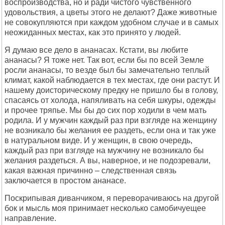
воспроизводства, но и ради чистого чувственного
удовольствия, а цветы этого не делают? Даже животные
не совокупляются при каждом удобном случае и в самых
неожиданных местах, как это принято у людей.
Я думаю все дело в ананасах. Кстати, вы любите
ананасы? Я тоже нет. Так вот, если бы по всей Земле
росли ананасы, то везде был бы замечательно теплый
климат, какой наблюдается в тех местах, где они растут. И
нашему доисторическому предку не пришло бы в голову,
спасаясь от холода, напяливать на себя шкуры, одежды
и прочее тряпье. Мы бы до сих пор ходили в чем мать
родила. И у мужчин каждый раз при взгляде на женщину
не возникало бы желания ее раздеть, если она и так уже
в натуральном виде. И у женщин, в свою очередь,
каждый раз при взгляде на мужчину не возникало бы
желания раздеться. А вы, наверное, и не подозревали,
какая важная причинно – следственная связь
заключается в простом ананасе.
Поскрипывая диванчиком, я переворачиваюсь на другой
бок и мысль моя принимает несколько самобичуещее
направление.