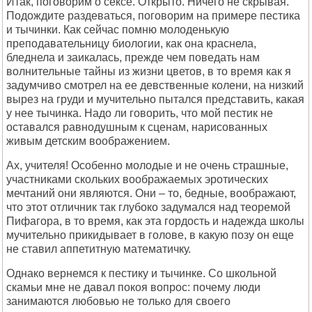
Итак, поговорим о сексе. Открыто. Ничего не скрывая.
Подождите раздеваться, поговорим на примере пестика
и тычинки. Как сейчас помню молоденькую
преподавательницу биологии, как она краснела,
бледнела и заикалась, прежде чем поведать нам
волнительные тайны из жизни цветов, в то время как я
задумчиво смотрел на ее девственные колени, на низкий
вырез на груди и мучительно пытался представить, какая
у нее тычинка. Надо ли говорить, что мой пестик не
оставался равнодушным к сценам, нарисованных
живым детским воображением.
Ах, учителя! Особенно молодые и не очень страшные,
участниками скольких воображаемых эротических
мечтаний они являются. Они – то, бедные, воображают,
что этот отличник так глубоко задумался над теоремой
Пифагора, в то время, как эта гордость и надежда школы
мучительно прикидывает в голове, в какую позу он еще
не ставил аппетитную математичку.
Однако вернемся к пестику и тычинке. Со школьной
скамьи мне не давал покоя вопрос: почему люди
занимаются любовью не только для своего