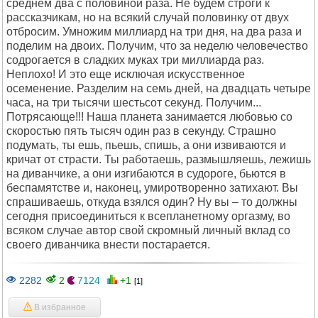
среднем два с половиной раза. Не будем строги к
рассказчикам, но на всякий случай половинку от двух
отбросим. Умножим миллиард на три дня, на два раза и
поделим на двоих. Получим, что за неделю человечество
содрогается в сладких муках три миллиарда раз.
Неплохо! И это еще исключая искусственное
осеменение. Разделим на семь дней, на двадцать четыре
часа, на три тысячи шестьсот секунд. Получим...
Потрясающе!!! Наша планета занимается любовью со
скоростью пять тысяч один раз в секунду. Страшно
подумать, ты ешь, пьешь, спишь, а они извиваются и
кричат от страсти. Ты работаешь, размышляешь, лежишь
на диванчике, а они изгибаются в судороге, бьются в
беспамятстве и, наконец, умиротворенно затихают. Вы
спрашиваешь, откуда взялся один? Ну вы – то должны
сегодня присоединиться к всепланетному оргазму, во
всяком случае автор свой скромный личный вклад со
своего диванчика внести постарается.
2282
2
7124
+1
[1]
В избранное