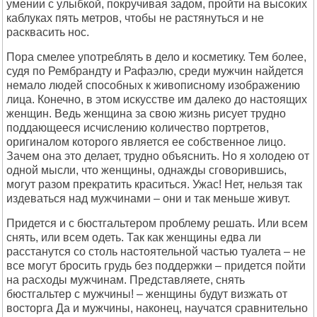
умении с улыбкой, покручивая задом, пройти на высоких
каблуках пять метров, чтобы не растянуться и не
расквасить нос.
Пора смелее употреблять в дело и косметику. Тем более,
судя по Рембрандту и Рафаэлю, среди мужчин найдется
немало людей способных к живописному изображению
лица. Конечно, в этом искусстве им далеко до настоящих
женщин. Ведь женщина за свою жизнь рисует трудно
поддающееся исчислению количество портретов,
оригиналом которого является ее собственное лицо.
Зачем она это делает, трудно объяснить. Но я холодею от
одной мысли, что женщины, однажды сговорившись,
могут разом прекратить краситься. Ужас! Нет, нельзя так
издеваться над мужчинами – они и так меньше живут.
Придется и с бюстгальтером проблему решать. Или всем
снять, или всем одеть. Так как женщины едва ли
расстанутся со столь настоятельной частью туалета – не
все могут бросить грудь без поддержки – придется пойти
на расходы мужчинам. Представляете, снять
бюстгальтер с мужчины! – женщины будут визжать от
восторга Да и мужчины, наконец, научатся сравнительно