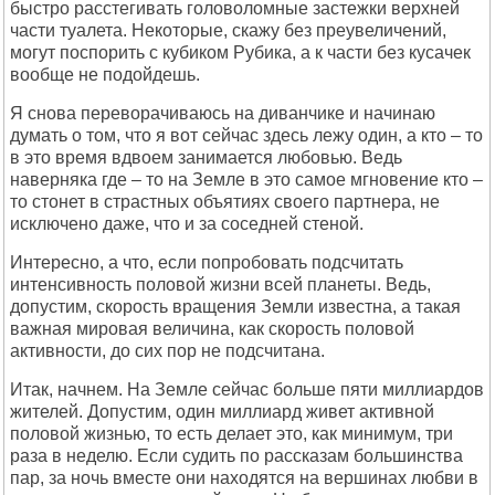
быстро расстегивать головоломные застежки верхней
части туалета. Некоторые, скажу без преувеличений,
могут поспорить с кубиком Рубика, а к части без кусачек
вообще не подойдешь.
Я снова переворачиваюсь на диванчике и начинаю
думать о том, что я вот сейчас здесь лежу один, а кто – то
в это время вдвоем занимается любовью. Ведь
наверняка где – то на Земле в это самое мгновение кто –
то стонет в страстных объятиях своего партнера, не
исключено даже, что и за соседней стеной.
Интересно, а что, если попробовать подсчитать
интенсивность половой жизни всей планеты. Ведь,
допустим, скорость вращения Земли известна, а такая
важная мировая величина, как скорость половой
активности, до сих пор не подсчитана.
Итак, начнем. На Земле сейчас больше пяти миллиардов
жителей. Допустим, один миллиард живет активной
половой жизнью, то есть делает это, как минимум, три
раза в неделю. Если судить по рассказам большинства
пар, за ночь вместе они находятся на вершинах любви в