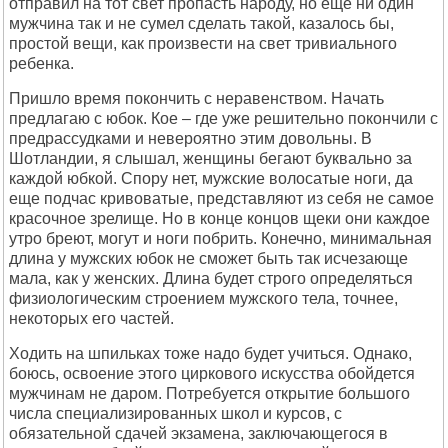
отправил на тот свет пропасть народу, но еще ни один
мужчина так и не сумел сделать такой, казалось бы,
простой вещи, как произвести на свет тривиального
ребенка.
Пришло время покончить с неравенством. Начать
предлагаю с юбок. Кое – где уже решительно покончили с
предрассудками и невероятно этим довольны. В
Шотландии, я слышал, женщины бегают буквально за
каждой юбкой. Спору нет, мужские волосатые ноги, да
еще подчас кривоватые, представляют из себя не самое
красочное зрелище. Но в конце концов щеки они каждое
утро бреют, могут и ноги побрить. Конечно, минимальная
длина у мужских юбок не сможет быть так исчезающе
мала, как у женских. Длина будет строго определяться
физиологическим строением мужского тела, точнее,
некоторых его частей.
Ходить на шпильках тоже надо будет учиться. Однако,
боюсь, освоение этого циркового искусства обойдется
мужчинам не даром. Потребуется открытие большого
числа специализированных школ и курсов, с
обязательной сдачей экзамена, заключающегося в