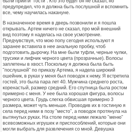
были прийти "гости". Кто это будет он не сказал, но
предупредил, что я должна быть послушной и вспомнить
все, чему научилась накануне.
В назначенное время в дверь позвонили и я пошла
открывать. Артем ничего не сказал, про мой внешний
вид поэтому я наделась на свое усмотрение.
Предчувствуя, что мою попу сегодня используют я
заранее вставила в нее анальную пробку, чтоб
подготовить дырочку. На мне были туфли, черные чулки,
трусики и лифчик черного цвета (прозрачные). Волосы
заплетены в хвост. Поскольку я должна была быть
"послушной" по приказу Артема, я надела широкий
ошейник, в руках у меня был поводок к нему. Я встретила
гостей, это была пара лет 40. Мужчина среднего роста,
коренастый, размер средний. Его спутница была ростом
примерно с меня. У нее была хорошая фигура, волосы
черного цвета. Грудь слегка обвисшая примерно 3
размера, может чуть меньше. Проводив их в гостиную я
села перед ними в позу "место", а поводок протянула на
вытянутых руках. На столе перед ними лежало "меню"
всевозможных игрушек и приспособлений, которые они
могли выбрать для развлечения со мной. Девушка