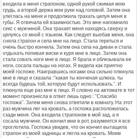
входила в меня страпоном, одной рукой сжимая мою
грудь, а второй держа мои руки над головой. Затем она
улеглась на меня и продолжила трахать целуя меня в
губы. Я отвечала ей взаимностью. Это мне напомнило
секс с мужчиной. Она трахает меня находясь сверху и
целуясь со мной с языком. Как следует выебав меня, она
сняла страпон и села мне на лицо. Стала тереться и
очень быстро кончила. Затем она села на диван и стала
отдыхать попивая виски и куря мне в лицо. Затем она
стала совать ноги мне в лицо. Я брала и облизывала ее
ноги, сосала пальцы на ногах. Я видела как приятно
моей госпоже. Наигравшись ногами она сильно плюнула
мне в лицо и сказала :"какая ты конченая шлюха. ты
всегда будешь той, которую будут использовать.". И
плюнула еще раз мне в лицо. Я словно на автомате в тот
момент произнесла в ответ лишь одно : "Спасибо
госпожа". Затем меня снова ответили в комнату. На этот
раз мужчина лег на кровать, а госпожа расположилась
сзади меня. Она входила страпоном в мой зад, а я
сосала мужчине. Он кончил мне в рот, разумеется я все
проглотила. Госпожа увидев, что он кончил вытащила
страпон из моей задницы и легла на кровать. Моим