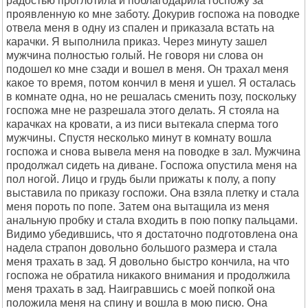
радостью проглотила и поблагодарила госпожу за
проявленную ко мне заботу. Докурив госпожа на поводке
отвела меня в одну из спален и приказала встать на
карачки. Я выполнила приказ. Через минуту зашел
мужчина полностью голый. Не говоря ни слова он
подошел ко мне сзади и вошел в меня. Он трахал меня
какое то время, потом кончил в меня и ушел. Я осталась
в комнате одна, но не решалась сменить позу, поскольку
госпожа мне не разрешала этого делать. Я стояла на
карачках на кровати, а из писи вытекала сперма того
мужчины. Спустя несколько минут в комнату вошла
госпожа и снова вывела меня на поводке в зал. Мужчина
продолжал сидеть на диване. Госпожа опустила меня на
пол ногой. Лицо и грудь были прижаты к полу, а попу
выставила по приказу госпожи. Она взяла плетку и стала
меня пороть по попе. Затем она вытащила из меня
анальную пробку и стала входить в пою попку пальцами.
Видимо убедившись, что я достаточно подготовлена она
надела страпон довольно большого размера и стала
меня трахать в зад. Я довольно быстро кончила, на что
госпожа не обратила никакого внимания и продолжила
меня трахать в зад. Наигравшись с моей попкой она
положила меня на спину и вошла в мою писю. Она