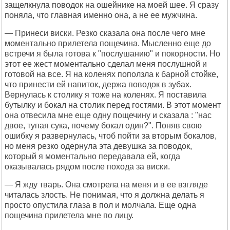
защелкнула поводок на ошейнике на моей шее. Я сразу
поняла, что главная именно она, а не ее мужчина.
— Принеси виски. Резко сказала она после чего мне
моментально прилетела пощечина. Мысленно еще до
встречи я была готова к "послушанию" и покорности. Но
этот ее жест моментально сделал меня послушной и
готовой на все. Я на коленях поползла к барной стойке,
что принести ей напиток, держа поводок в зубах.
Вернулась к столику я тоже на коленях. Я поставила
бутылку и бокал на столик перед гостями. В этот момент
она отвесила мне еще одну пощечину и сказала : "нас
двое, тупая сука, почему бокал один?". Поняв свою
ошибку я развернулась, чтоб пойти за вторым бокалов,
но меня резко одернула эта девушка за поводок,
который я моментально передавала ей, когда
оказывалась рядом после похода за виски.
— Я жду тварь. Она смотрела на меня и в ее взгляде
читалась злость. Не понимая, что я должна делать я
просто опустила глаза в пол и молчала. Еще одна
пощечина прилетела мне по лицу.