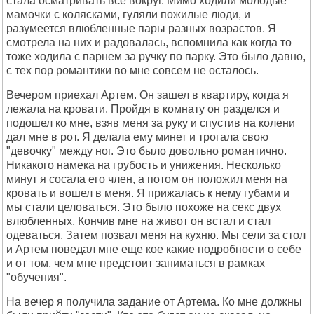
стала осматривать все вокруг. Мимо ходили молодые
мамочки с колясками, гуляли пожилые люди, и
разумеется влюбленные пары разных возрастов. Я
смотрела на них и радовалась, вспомнила как когда то
тоже ходила с парнем за ручку по парку. Это было давно,
с тех пор романтики во мне совсем не осталось.
Вечером приехал Артем. Он зашел в квартиру, когда я
лежала на кровати. Пройдя в комнату он разделся и
подошел ко мне, взяв меня за руку и спустив на колени
дал мне в рот. Я делала ему минет и трогала свою
"девочку" между ног. Это было довольно романтично.
Никакого намека на грубость и унижения. Несколько
минут я сосала его член, а потом он положил меня на
кровать и вошел в меня. Я прижалась к нему губами и
мы стали целоваться. Это было похоже на секс двух
влюбленных. Кончив мне на живот он встал и стал
одеваться. Затем позвал меня на кухню. Мы сели за стол
и Артем поведал мне еще кое какие подробности о себе
и от том, чем мне предстоит заниматься в рамках
"обучения".
На вечер я получила задание от Артема. Ко мне должны