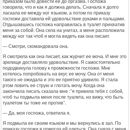
приказом было довести ее до оргазма. Госпожа
говорила, что и как я должна делать. Сначала я долго
ласкала ее между ног языком, а потом по приказу
госпожи доставила ей удовольствие руками и пальцами.
Отдышавшись госпожа направилась в туалет прихватив
меня за собой. Она села на унитаз, а меня расположила
между ног так чтоб я могла видеть как она писает.
— Смотри, скомандовала она.
Я смотрела как она писает, как журчит ее моча. И мне это
зрелище доставляло удовольствие. Я самостоятельно
пододвинула голову к промежности госпожи. Мне
хотелось попробовать на вкус ее мочу. Она от меня
такого не ожидала и это ее приятно удивило. Я стала
ртом ловить ее струю и глотать мочу. Когда она
закончила писать сказала мне :"я привела тебя с собой,
чтоб ты подмыла меня после туалета, но вижу, что быть
туалетом ты тоже не против".
— Да, моя госпожа, ответила я.
Я подмыла ее своим языком и мы вернулись в зал. По
приказу госпожи я помогла ей одеться. Она сняла с меня