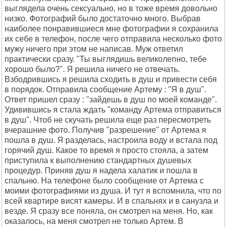
выглядела очень сексуально, но в тоже время довольно
низко. Фотографий было достаточно много. Выбрав
наиболее понравившиеся мне фотографии я сохранила
их себе в телефон, после чего отправила несколько фото
мужу ничего при этом не написав. Муж ответил
практически сразу. "Ты выглядишь великолепно, тебе
хорошо было?". Я решила ничего не отвечать.
Взбодрившись я решила сходить в душ и привести себя
в порядок. Отправила сообщение Артему : "Я в душ".
Ответ пришел сразу : "зайдешь в душ по моей команде".
Удивившись я стала ждать "команду Артема отправиться
в душ". Чтоб не скучать решила еще раз пересмотреть
вчерашние фото. Получив "разрешение" от Артема я
пошла в душ. Я разделась, настроила воду и встала под
горячий душ. Какое то время я просто стояла, а затем
приступила к выполнению стандартных душевых
процедур. Приняв душ я надела халатик и пошла в
спальню. На телефоне было сообщение от Артема с
моими фотографиями из душа. И тут я вспомнила, что по
всей квартире висят камеры. И в спальнях и в санузла и
везде. Я сразу все поняла, он смотрел на меня. Но, как
оказалось, на меня смотрел не только Артем. В