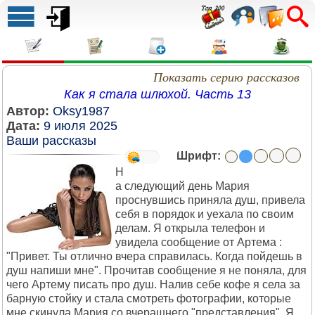
Показать серию рассказов
Как я стала шлюхой. Часть 13
Автор:
Oksy1987
Дата:
9 июля 2025
Ваши рассказы
Шрифт:
Н
а следующий день Мария
проснувшись приняла душ, привела
себя в порядок и уехала по своим
делам. Я открыла телефон и
увидела сообщение от Артема :
"Привет. Ты отлично вчера справилась. Когда пойдешь в
душ напиши мне". Прочитав сообщение я не поняла, для
чего Артему писать про душ. Налив себе кофе я села за
барную стойку и стала смотреть фотографии, которые
мне скинула Мария со вчерашнего "представления". Я