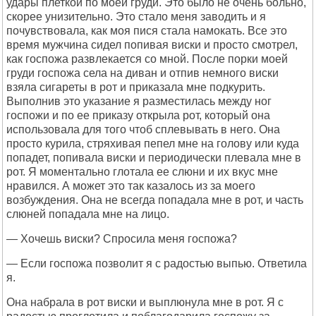
удары плеткой по моей груди. Это было не очень больно,
скорее унизительно. Это стало меня заводить и я
почувствовала, как моя пися стала намокать. Все это
время мужчина сидел попивая виски и просто смотрел,
как госпожа развлекается со мной. После порки моей
груди госпожа села на диван и отпив немного виски
взяла сигареты в рот и приказала мне подкурить.
Выполнив это указание я разместилась между ног
госпожи и по ее приказу открыла рот, который она
использовала для того чтоб сплевывать в него. Она
просто курила, стряхивая пепел мне на голову или куда
попадет, попивала виски и периодически плевала мне в
рот. Я моментально глотала ее слюни и их вкус мне
нравился. А может это так казалось из за моего
возбуждения. Она не всегда попадала мне в рот, и часть
слюней попадала мне на лицо.
— Хочешь виски? Спросила меня госпожа?
— Если госпожа позволит я с радостью выпью. Ответила
я.
Она набрала в рот виски и выплюнула мне в рот. Я с