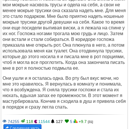
мои мокрые насквозь трусы и одела на себя, а свои не
менее мокрые трусики она сказала надеть мне. Для меня
это стало подарком. Мне было приятно надеть ношеные
мокрые трусики другой девушки на себя. Какое то время
они еще посидели выпивая виски, а я лежала на спине у
их ног. Госпожа ногами трогала мою грудь и лицо. Затем
они встали и стали собираться. В коридоре госпожа
приказала мне открыть рот. Она плюнула в него, а потом
использовала меня как туалет. Она отодвинула трусики,
которые до этого носила я и писала мне в рот порциями,
чтоб я могла все проглотить. Когда она закончила писать
мне в рот я полностью подмыла ее.
Они ушли и я осталась одна. Во рту был вкус мочи, но
мне это нравилось. Я вернулась в комнату и понимала,
что я возбуждена. Я сняла трусики госпожи и стала их
нюхать, вдыхая запах ее промежности. В этот момент я
мастурбировала. Кончив я сходила в душ и привела себя
в порядок и сразу легла спать.
74255
118
11544
127
5
+9.7
[31]
Следующая часть