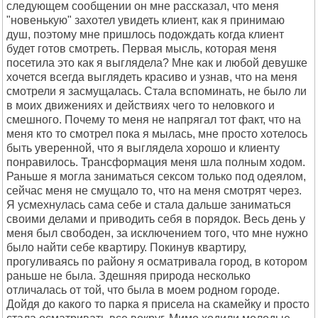
следующем сообщении он мне рассказал, что меня
"новенькую" захотел увидеть клиент, как я принимаю
душ, поэтому мне пришлось подождать когда клиент
будет готов смотреть. Первая мысль, которая меня
посетила это как я выглядела? Мне как и любой девушке
хочется всегда выглядеть красиво и узнав, что на меня
смотрели я засмущалась. Стала вспоминать, не было ли
в моих движениях и действиях чего то неловкого и
смешного. Почему то меня не напрягал тот факт, что на
меня кто то смотрел пока я мылась, мне просто хотелось
быть уверенной, что я выглядела хорошо и клиенту
понравилось. Трансформация меня шла полным ходом.
Раньше я могла заниматься сексом только под одеялом,
сейчас меня не смущало то, что на меня смотрят через.
Я усмехнулась сама себе и стала дальше заниматься
своими делами и приводить себя в порядок. Весь день у
меня был свободен, за исключением того, что мне нужно
было найти себе квартиру. Покинув квартиру,
прогуливаясь по району я осматривала город, в котором
раньше не была. Здешняя природа несколько
отличалась от той, что была в моем родном городе.
Дойдя до какого то парка я присела на скамейку и просто