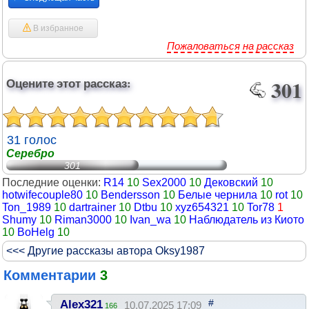
В избранное
Пожаловаться на рассказ
Оцените этот рассказ:
301
31 голос
Серебро
301
Последние оценки:
R14
10
Sex2000
10
Дековский
10
hotwifecouple80
10
Bendersson
10
Белые чернила
10
rot
10
Ton_1989
10
dartrainer
10
Dtbu
10
xyz654321
10
Tor78
1
Shumy
10
Riman3000
10
Ivan_wa
10
Наблюдатель из Киото
10
BoHelg
10
<<< Другие рассказы автора Oksy1987
Комментарии
3
#
Alex321
10.07.2025 17:09
166