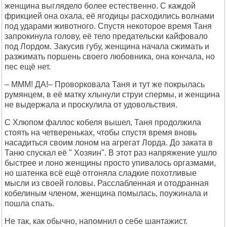
женщина выглядело более естественно. С каждой
фрикцией она охала, её ягодицы расходились волнами
под ударами животного. Спустя некоторое время Таня
запрокинула голову, её тело предательски кайфовало
под Лордом. Закусив губу, женщина начала сжимать и
разжимать поршень своего любовника, она кончала, но
пес ещё нет.
– МММ! ДА!– Проворковала Таня и тут же покрылась
румянцем, в её матку хлынули струи спермы, и женщина
не выдержала и проскулила от удовольствия.
С Хлюпом фаллос кобеля вышел, Таня продолжила
стоять на четвереньках, чтобы спустя время вновь
насадиться своим лоном на агрегат Лорда. До заката в
Таню спускал её " Хозяин". В этот раз напряжение ушло
быстрее и лоно женщины просто упивалось оргазмами,
но шатенка всё ещё отгоняла сладкие похотливые
мысли из своей головы. Расслабленная и отодранная
кобелиным членом, женщина помылась, поужинала и
пошла спать.
Не так, как обычно, напомнил о себе шантажист.