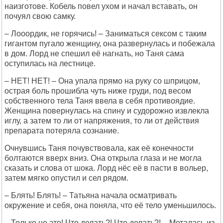
наизготове. Кобель повел ухом и начал вставать, он
почуял свою самку.
– Лооордик, не горячись! – Заниматься сексом с таким
гигантом пугало женщину, она развернулась и побежала
в дом. Лорд не спешил её нагнать, но Таня сама
оступилась на лестнице.
– НЕТ! НЕТ! – Она упала прямо на руку со шприцом,
острая боль прошибла чуть ниже груди, под весом
собственного тела Таня ввела в себя противоядие.
Женщина повернулась на спину и судорожно извлекла
иглу, а затем то ли от напряжения, то ли от действия
препарата потеряла сознание.
Очнувшись Таня почувствовала, как её конечности
болтаются вверх вниз. Она открыла глаза и не могла
сказать и слова от шока. Лорд нёс её в пасти в вольер,
затем мягко опустил и сел рядом.
– Блять! Блять! – Татьяна начала осматривать
окружение и себя, она поняла, что её тело уменьшилось.
– Только не это! Что делать?! Что делать?! – Металась из