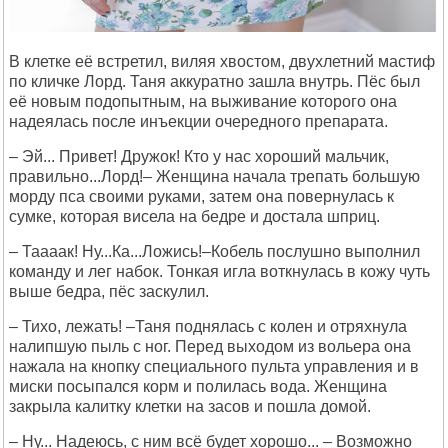
В клетке её встретил, виляя хвостом, двухлетний мастиф
по кличке Лорд. Таня аккуратно зашла внутрь. Пёс был
её новым подопытным, на выживание которого она
надеялась после инъекции очередного препарата.
– Эй... Привет! Дружок! Кто у нас хороший мальчик,
правильно...Лорд!– Женщина начала трепать большую
морду пса своими руками, затем она повернулась к
сумке, которая висела на бедре и достала шприц.
– Таааак! Ну...Ка...Ложись!–Кобель послушно выполнил
команду и лег набок. Тонкая игла воткнулась в кожу чуть
выше бедра, пёс заскулил.
– Тихо, лежать! –Таня поднялась с колен и отряхнула
налипшую пыль с ног. Перед выходом из вольера она
нажала на кнопку специального пульта управления и в
миски посыпался корм и полилась вода. Женщина
закрыла калитку клетки на засов и пошла домой.
– Ну... Надеюсь, с ним всё будет хорошо... – Возможно