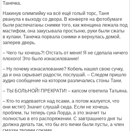
Танечка.
Накинув олимпийку на всё ещё голый торс, Таня
рванула к выходу со двора. В конверте на фотобумаге
были распечатаны снимки того, как женщина лежала под
мастифом, она закусывала простыню, руки были сжаты
в кулаки. Танечка порвала снимки и вернулась домой,
заперев дверь.
– Чего ты хочешь?! Отстать от меня! Я не сделала ничего
плохого! Это было изнасилование!
– Ну почему изнасилование? Кобель нашел свою сучку,
да и она скрывает радости, послушай. – Следом пришло
аудио сообщение на котором различались стоны Тани.
– ТЫ БОЛЬНОЙ! ПРЕКРАТИ! – капсом ответила Татьяна.
– Кто-то издевается над псами, а потом жалуется, что
они мстят) Значит слушай сюда. Если не хочешь
проблем, ты теперь сука Лорда, а это значит ты
полностью в его распоряжении. С завтрашнего дня ты
должна делать так, что бы его яички были пусты, а член
смазан твоими соками.