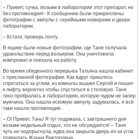
– Привет, сучка, возьми в лаборатории этот препарат, но
без противоядия!– К сообщению были прикреплены
фотографии с ампулы с серийными номерами и двери
лаборатории.
– Кстати, проверь почту.
В ящике были новые фотографии, где Таня получала
удовольствие перед вольером. Она уничтожила
компромат и поехала на работу.
Во время обеденного перерыва Татьяна нашла кабинет
с присланной фотографии. Как вдруг пришлось
спрятаться за углом, из комнаты вышел Сергей и пошел
к лифту, вероятно чтобы спуститься в столовую. Таня
тихо пробралась в лабораторию, которую чудом не запер
мужчина. Она нашла искомую ампулу, задумалась, и всё
таки нашла противоядие.
– О! Привет, Тань! Я тут подумала, с завтрашнего дня
возьми недельный отдых, это не обсуждается! – Таня
чуть не подпрыгнула, едва она закрыла дверь из-за угла
появилась Жанна Викторовна.