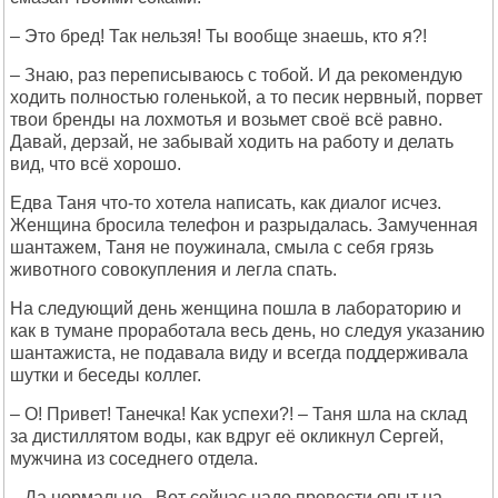
– Это бред! Так нельзя! Ты вообще знаешь, кто я?!
– Знаю, раз переписываюсь с тобой. И да рекомендую
ходить полностью голенькой, а то песик нервный, порвет
твои бренды на лохмотья и возьмет своё всё равно.
Давай, дерзай, не забывай ходить на работу и делать
вид, что всё хорошо.
Едва Таня что-то хотела написать, как диалог исчез.
Женщина бросила телефон и разрыдалась. Замученная
шантажем, Таня не поужинала, смыла с себя грязь
животного совокупления и легла спать.
На следующий день женщина пошла в лабораторию и
как в тумане проработала весь день, но следуя указанию
шантажиста, не подавала виду и всегда поддерживала
шутки и беседы коллег.
– О! Привет! Танечка! Как успехи?! – Таня шла на склад
за дистиллятом воды, как вдруг её окликнул Сергей,
мужчина из соседнего отдела.
– Да нормально...Вот сейчас надо провести опыт на