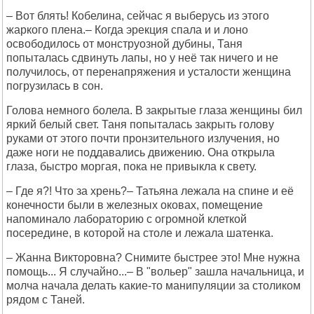
– Вот блять! Кобелина, сейчас я выберусь из этого
жаркого плена.– Когда эрекция спала и и лоно
освободилось от монструозной дубины, Таня
попыталась сдвинуть лапы, но у неё так ничего и не
получилось, от перенапряжения и усталости женщина
погрузилась в сон.
Голова немного болела. В закрытые глаза женщины бил
яркий белый свет. Таня попыталась закрыть голову
руками от этого почти пронзительного излучения, но
даже ноги не поддавались движению. Она открыла
глаза, быстро моргая, пока не привыкла к свету.
– Где я?! Что за хрень?– Татьяна лежала на спине и её
конечности были в железных оковах, помещение
напоминало лабораторию с огромной клеткой
посередине, в которой на столе и лежала шатенка.
– Жанна Викторовна? Снимите быстрее это! Мне нужна
помощь... Я случайно...– В "вольер" зашла начальница, и
молча начала делать какие-то манипуляции за столиком
рядом с Таней.