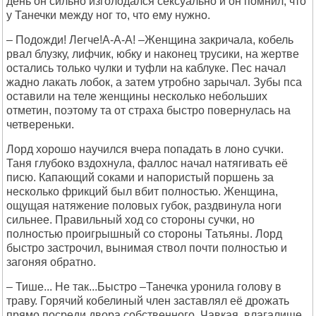
день он сильно изголодался сексуально и он помнил, что
у Танечки между ног то, что ему нужно.
– Подожди! Легче!А-А-А! –Женщина закричала, кобель
рвал блузку, лифчик, юбку и наконец трусики, на жертве
остались только чулки и туфли на каблуке. Пес начал
жадно лакать лобок, а затем утробно зарычал. Зубы пса
оставили на теле женщины несколько небольших
отметин, поэтому та от страха быстро повернулась на
четвереньки.
Лорд хорошо научился вчера попадать в лоно сучки.
Таня глубоко вздохнула, фаллос начал натягивать её
писю. Капающий соками и напористый поршень за
несколько фрикций был вбит полностью. Женщина,
ощущая натяжение половых губок, раздвинула ноги
сильнее. Правильный ход со стороны сучки, но
полностью проигрышный со стороны Татьяны. Лорд
быстро застрочил, вынимая ствол почти полностью и
загоняя обратно.
– Тише... Не так...Быстро –Танечка уронила голову в
траву. Горячий кобелиный член заставлял её дрожать
прямо посреди двора собственного. Чавкая, влагалище