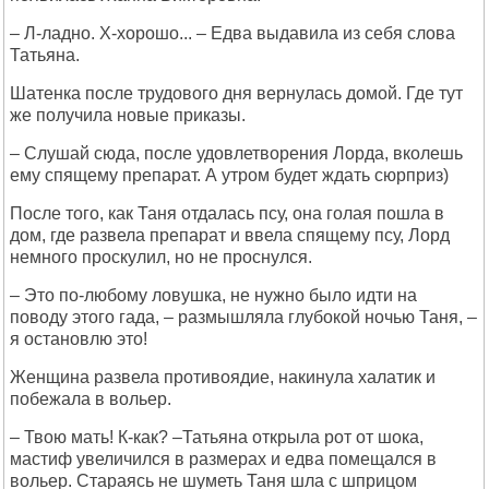
– Л-ладно. Х-хорошо... – Едва выдавила из себя слова
Татьяна.
Шатенка после трудового дня вернулась домой. Где тут
же получила новые приказы.
– Слушай сюда, после удовлетворения Лорда, вколешь
ему спящему препарат. А утром будет ждать сюрприз)
После того, как Таня отдалась псу, она голая пошла в
дом, где развела препарат и ввела спящему псу, Лорд
немного проскулил, но не проснулся.
– Это по-любому ловушка, не нужно было идти на
поводу этого гада, – размышляла глубокой ночью Таня, –
я остановлю это!
Женщина развела противоядие, накинула халатик и
побежала в вольер.
– Твою мать! К-как? –Татьяна открыла рот от шока,
мастиф увеличился в размерах и едва помещался в
вольер. Стараясь не шуметь Таня шла с шприцом