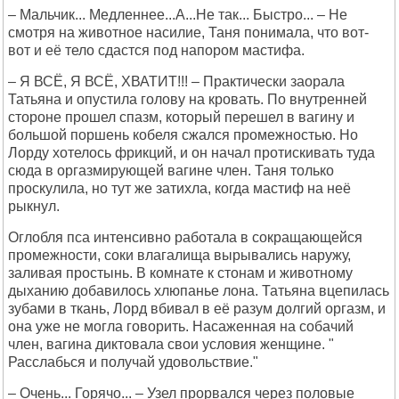
– Мальчик... Медленнее...А...Не так... Быстро... – Не
смотря на животное насилие, Таня понимала, что вот-
вот и её тело сдастся под напором мастифа.
– Я ВСЁ, Я ВСЁ, ХВАТИТ!!! – Практически заорала
Татьяна и опустила голову на кровать. По внутренней
стороне прошел спазм, который перешел в вагину и
большой поршень кобеля сжался промежностью. Но
Лорду хотелось фрикций, и он начал протискивать туда
сюда в оргазмирующей вагине член. Таня только
проскулила, но тут же затихла, когда мастиф на неё
рыкнул.
Оглобля пса интенсивно работала в сокращающейся
промежности, соки влагалища вырывались наружу,
заливая простынь. В комнате к стонам и животному
дыханию добавилось хлюпанье лона. Татьяна вцепилась
зубами в ткань, Лорд вбивал в её разум долгий оргазм, и
она уже не могла говорить. Насаженная на собачий
член, вагина диктовала свои условия женщине. "
Расслабься и получай удовольствие."
– Очень... Горячо... – Узел прорвался через половые