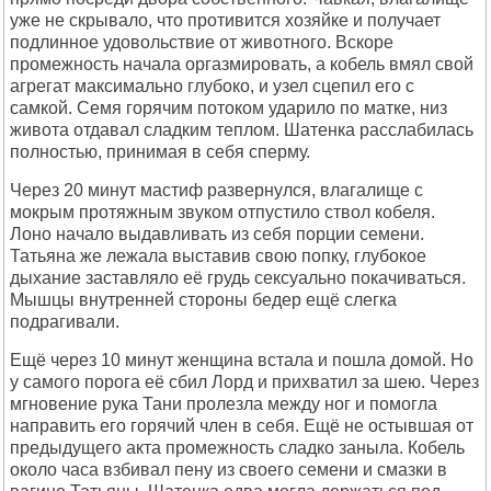
уже не скрывало, что противится хозяйке и получает
подлинное удовольствие от животного. Вскоре
промежность начала оргазмировать, а кобель вмял свой
агрегат максимально глубоко, и узел сцепил его с
самкой. Семя горячим потоком ударило по матке, низ
живота отдавал сладким теплом. Шатенка расслабилась
полностью, принимая в себя сперму.
Через 20 минут мастиф развернулся, влагалище с
мокрым протяжным звуком отпустило ствол кобеля.
Лоно начало выдавливать из себя порции семени.
Татьяна же лежала выставив свою попку, глубокое
дыхание заставляло её грудь сексуально покачиваться.
Мышцы внутренней стороны бедер ещё слегка
подрагивали.
Ещё через 10 минут женщина встала и пошла домой. Но
у самого порога её сбил Лорд и прихватил за шею. Через
мгновение рука Тани пролезла между ног и помогла
направить его горячий член в себя. Ещё не остывшая от
предыдущего акта промежность сладко заныла. Кобель
около часа взбивал пену из своего семени и смазки в