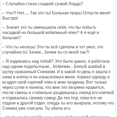
– Случайно стала сладкой сучкой Лорда?
– Что?! Нет..... Так это ты! Больная тварь! Отпусти меня!
Быстро!
– Значит это ты уменьшила себя, что бы побыть
насадкой на большой кобелиный член? А я ещё и
больная?
– Что ты несешь! Это ты всё сделала и тот укол, это
случайность! Зачем...Зачем ты со мной так?!
– Я издеваюсь над тобой? Это было давно, я работала
над одним подопытным... Кобелем... Белый алабай в
шутку названный Снежком. И в какой-то день я зашла к
нему в клетку и он изнасиловал меня, порвал одежду и
всадил свой горячий член в мою пизденку. Вот только
через сутки я поняла, что мне это безумно нравится,
после смены я стабильно раздевалась перед его клеткой
и отдавалась своему самцу. До тех пор, пока его не
отдали в другой отдел, откуда ты его выкрала, потому что
Снежка уже списали. Ты убила его.