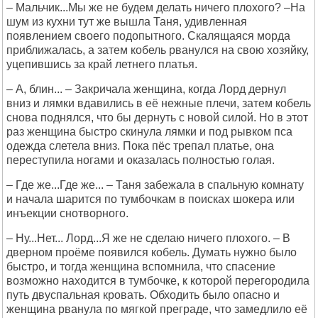
– Мальчик...Мы же не будем делать ничего плохого? –На
шум из кухни тут же вышла Таня, удивленная
появлением своего подопытного. Скалящаяся морда
приближалась, а затем кобель рванулся на свою хозяйку,
уцепившись за край летнего платья.
– А, блин... – Закричала женщина, когда Лорд дернул
вниз и лямки вдавились в её нежные плечи, затем кобель
снова поднялся, что бы дернуть с новой силой. Но в этот
раз женщина быстро скинула лямки и под рывком пса
одежда слетела вниз. Пока пёс трепал платье, она
переступила ногами и оказалась полностью голая.
– Где же...Где же... – Таня забежала в спальную комнату
и начала шарится по тумбочкам в поисках шокера или
инъекции снотворного.
– Ну...Нет... Лорд...Я же не сделаю ничего плохого. – В
дверном проёме появился кобель. Думать нужно было
быстро, и тогда женщина вспомнила, что спасение
возможно находится в тумбочке, к которой перегородила
путь двуспальная кровать. Обходить было опасно и
женщина рванула по мягкой преграде, что замедлило её