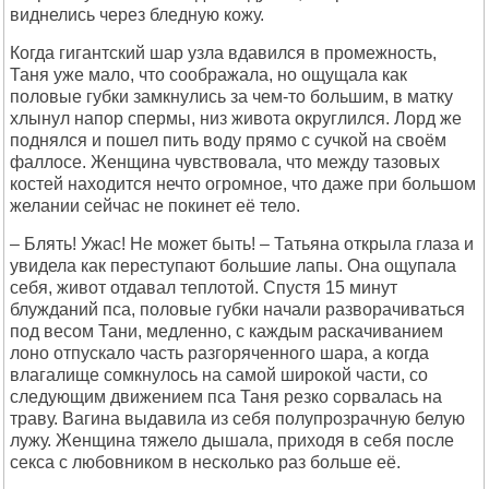
виднелись через бледную кожу.
Когда гигантский шар узла вдавился в промежность,
Таня уже мало, что соображала, но ощущала как
половые губки замкнулись за чем-то большим, в матку
хлынул напор спермы, низ живота округлился. Лорд же
поднялся и пошел пить воду прямо с сучкой на своём
фаллосе. Женщина чувствовала, что между тазовых
костей находится нечто огромное, что даже при большом
желании сейчас не покинет её тело.
– Блять! Ужас! Не может быть! – Татьяна открыла глаза и
увидела как переступают большие лапы. Она ощупала
себя, живот отдавал теплотой. Спустя 15 минут
блужданий пса, половые губки начали разворачиваться
под весом Тани, медленно, с каждым раскачиванием
лоно отпускало часть разгоряченного шара, а когда
влагалище сомкнулось на самой широкой части, со
следующим движением пса Таня резко сорвалась на
траву. Вагина выдавила из себя полупрозрачную белую
лужу. Женщина тяжело дышала, приходя в себя после
секса с любовником в несколько раз больше её.