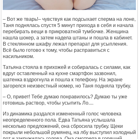
– Вот же тварь!– чувствуя как подсыхает сперма на лоне,
Таня поднялась спустя 5 минут прихода в себя и начала
перебирать вещи в прикроватной тумбочке. Женщина
нашла шокер, а затем надела штаны и пошла в кабинет.
В стеклянном шкафу лежал препарат для усыпления.
Всё было готово к тому, чтобы расправиться с
насильником.
Татьяна стояла в прихожей и собиралась с силами, как
вдруг оставленный на кухне смартфон зазвонил,
шатенка вздрогнула и пошла к телефону. На экране
загорелся неизвестный номер, но Таня подняла трубку.
– О, привет! Тебе думаю понравилось? Думаю ты уже
готовишь раствор, чтобы усыпить Ло....
Из динамика раздался измененный голос человека
неопределенного пола. Едва Татьяна услышала
несколько предложений, она сбросила трубку. Щеки
покрыли небольшой румянец, на лбу выступил холодный
пот и закружилась голова. Она смотрела в горящий