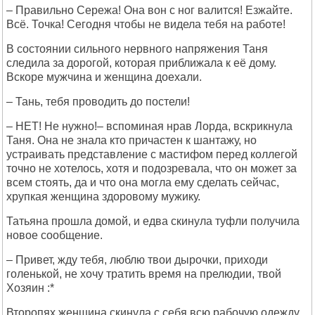
– Правильно Сережа! Она вон с ног валится! Езжайте.
Всё. Точка! Сегодня чтобы не видела тебя на работе!
В состоянии сильного нервного напряжения Таня
следила за дорогой, которая приближала к её дому.
Вскоре мужчина и женщина доехали.
– Тань, тебя проводить до постели!
– НЕТ! Не нужно!– вспоминая нрав Лорда, вскрикнула
Таня. Она не знала кто причастен к шантажу, но
устраивать представление с мастифом перед коллегой
точно не хотелось, хотя и подозревала, что он может за
всем стоять, да и что она могла ему сделать сейчас,
хрупкая женщина здоровому мужику.
Татьяна прошла домой, и едва скинула туфли получила
новое сообщение.
– Привет, жду тебя, люблю твои дырочки, приходи
голенькой, не хочу тратить время на прелюдии, твой
Хозяин :*
Второпях женщина скинула с себя всю рабочую одежду.