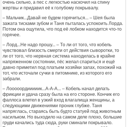
очень сильно, а пес с легкостью наскочил на спину
жертвы и придавил её к голубому покрывалу.
– Мальчик...Давай не будем горячиться... – Шея была
зажата тисками зубом и Таня пыталась успокоить Лорда.
Потом она ощутила, что под её лобком находится что-то
горячее.
– Лорд...Не надо прошу... – То ли от того, что кобель
чувствовал близость смерти от действия сыворотки, то
ли от того, что нервная система находилась в крайне
напряженном состоянии, пёс желал спариться и ещё
давно приметил под платьем хозяйки запах, похожий на
тот, что источали сучки в питомнике, из которого его
забрали.
– Лооооордииииик...А-А-А... – Кобель начал делать
фрикции и удача сразу была на его стороне. Кончик его
фаллоса влетел в узкий вход влагалища женщины, а
следующими движениями проник глубже. Таня
напряглась, стараясь быть будто статуей под животным
насильком. Но выходило на самом деле плохо, большие
груди качались туда сюда, руки сминали покрывало.