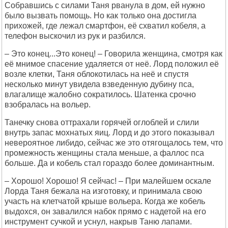
Собравшись с силами Таня рванула в дом, ей нужно
было вызвать помощь. Но как только она достигла
прихожей, где лежал смартфон, её схватил кобеля, а
телефон выскочил из рук и разбился.
– Это конец...Это конец! – Говорила женщина, смотря как
её мнимое спасение удаляется от неё. Лорд положил её
возле клетки, Таня облокотилась на неё и спустя
несколько минут увидела взведенную дубину пса,
влагалище жалобно сократилось. Шатенка срочно
взобралась на вольер.
Танечку снова оттрахали горячей оглоблей и слили
внутрь запас мохнатых яиц. Лорд и до этого показывал
невероятное либидо, сейчас же это отягощалось тем, что
промежность женщины стала меньше, а фаллос пса
больше. Да и кобель стал гораздо более доминантным.
– Хорошо! Хорошо! Я сейчас! – При малейшем оскале
Лорда Таня бежала на изготовку, и принимала свою
участь на клетчатой крыше вольера. Когда же кобель
выдохся, он завалился набок прямо с надетой на его
инструмент сучкой и уснул, накрыв Таню лапами.