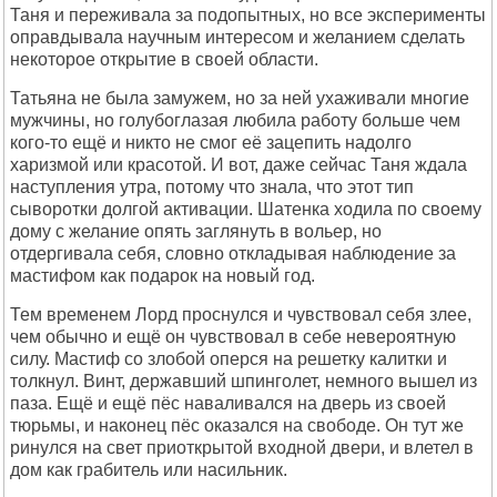
Таня и переживала за подопытных, но все эксперименты
оправдывала научным интересом и желанием сделать
некоторое открытие в своей области.
Татьяна не была замужем, но за ней ухаживали многие
мужчины, но голубоглазая любила работу больше чем
кого-то ещё и никто не смог её зацепить надолго
харизмой или красотой. И вот, даже сейчас Таня ждала
наступления утра, потому что знала, что этот тип
сыворотки долгой активации. Шатенка ходила по своему
дому с желание опять заглянуть в вольер, но
отдергивала себя, словно откладывая наблюдение за
мастифом как подарок на новый год.
Тем временем Лорд проснулся и чувствовал себя злее,
чем обычно и ещё он чувствовал в себе невероятную
силу. Мастиф со злобой оперся на решетку калитки и
толкнул. Винт, державший шпинголет, немного вышел из
паза. Ещё и ещё пёс наваливался на дверь из своей
тюрьмы, и наконец пёс оказался на свободе. Он тут же
ринулся на свет приоткрытой входной двери, и влетел в
дом как грабитель или насильник.