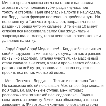
Миниатюрная ладошка легла на ствол и направила
агрегат в лоно, половые губки раздвинулись под
толстым стволом. Таня оперлась на локти и наблюдала,
как Лорд начал фрикции постепенно пробивая путь. На
половине пути Танечка открыла рот, поправила тело,
раздвинув бедра чуточку сильнее. В течении 10 минут
оглобля пса насаживала самку. Она жмурилась и
запрокидывала голову, терпя невероятно растяжение и
давление на матку.
– Лорд! Лорд! Лорд! Медленнее! – Когда кобель ввинтил
свой инструмент в миниатюрную сучку, тот как и раньше
привычно задолбил. Татьяна чувствуя, как массивный
ствол сначала выезжает, а затем прорывается обратно,
растягивая всё нутро, завопила и начала скулежно
просить пса не так жестко её иметь.
– Моя...Писечка... Лордик... – Только и повторяла Таня.
Но ожидаемо пёс ей не слышал. Мохнатые яйца хлопали
по ягодицам. Маленькие ступни, меж которых
расположился гигантский пёс, содрогались. Ладони
схватились за решетку, белки глаз обнажены, а голова
запрокинута. Живот ходил ходуном, очертания ствола