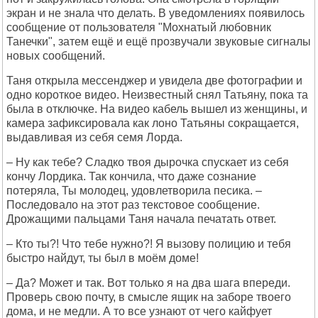
экран и не знала что делать. В уведомлениях появилось
сообщение от пользователя "Мохнатый любовник
Танечки", затем ещё и ещё прозвучали звуковые сигналы
новых сообщений.
Таня открыла мессенджер и увидела две фотографии и
одно короткое видео. Неизвестный снял Татьяну, пока та
была в отключке. На видео кабель вышел из женщины, и
камера зафиксировала как лоно Татьяны сокращается,
выдавливая из себя семя Лорда.
– Ну как тебе? Сладко твоя дырочка спускает из себя
кончу Лордика. Так кончила, что даже сознание
потеряла, Ты молодец, удовлетворила песика. –
Последовало на этот раз текстовое сообщение.
Дрожащими пальцами Таня начала печатать ответ.
– Кто ты?! Что тебе нужно?! Я вызову полицию и тебя
быстро найдут, ты был в моём доме!
– Да? Может и так. Вот только я на два шага впереди.
Проверь свою почту, в смысле ящик на заборе твоего
дома, и не медли. А то все узнают от чего кайфует