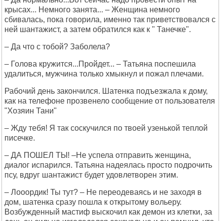
крысах... Немного занята... – Женщина немного
сбивалась, пока говорила, именно так приветствовался с
ней шантажист, а затем обратился как к " Танечке".
– Да что с тобой? Заболела?
– Голова кружится...Пройдет... – Татьяна поспешила
удалиться, мужчина только хмыкнул и пожал плечами.
Рабочий день закончился. Шатенка подъезжала к дому,
как на телефоне прозвенело сообщение от пользователя
"Хозяин Тани"
– Жду тебя! Я так соскучился по твоей узенькой теплой
писечке.
– ДА ПОШЕЛ ТЫ! –Не успела отправить женщина,
диалог испарился. Татьяна надеялась просто подрочить
псу, вдруг шантажист будет удовлетворен этим.
– Лооордик! Ты тут? – Не переодеваясь и не заходя в
дом, шатенка сразу пошла к открытому вольеру.
Возбужденный мастиф выскочил как демон из клетки, за