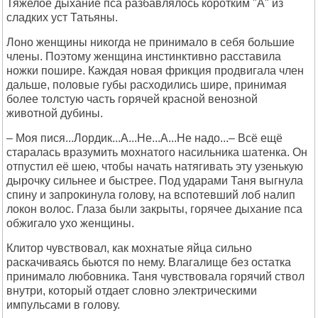
Тяжелое дыхание пса разбавлялось коротким "А" из
сладких уст Татьяны.
Лоно женщины никогда не принимало в себя большие
члены. Поэтому женщина инстинктивно расставила
ножки пошире. Каждая новая фрикция продвигала член
дальше, половые губы расходились шире, принимая
более толстую часть горячей красной венозной
животной дубины.
– Моя пися...Лордик...А...Не...А...Не надо...– Всё ещё
старалась вразумить мохнатого насильника шатенка. Он
отпустил её шею, чтобы начать натягивать эту узенькую
дырочку сильнее и быстрее. Под ударами Таня выгнула
спину и запрокинула голову, на вспотевший лоб налип
локон волос. Глаза были закрыты, горячее дыхание пса
обжигало ухо женщины.
Клитор чувствовал, как мохнатые яйца сильно
раскачиваясь бьются по нему. Влагалище без остатка
принимало любовника. Таня чувствовала горячий ствол
внутри, который отдает словно электрическими
импульсами в голову.