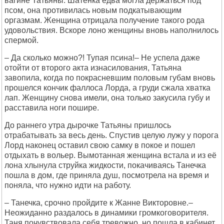
вагине Татьяны. Шатенка едва могла держаться под
псом, она противилась новым подкатывающим
оргазмам. Женщина отрицала получение такого рода
удовольствия. Вскоре лоно женщины вновь наполнилось
спермой.
– Да сколько можно?! Тупая псина!– Не успела даже
отойти от второго акта изнасилования, Татьяна
завопила, когда по покрасневшим половым губам вновь
прошелся кончик фаллоса Лорда, а груди сжала хватка
лап. Женщину снова имели, она только закусила губу и
расставила ноги пошире.
До раннего утра дырочке Татьяны пришлось
отрабатывать за весь день. Спустив целую лужу у порога
Лорд наконец оставил свою самку в покое и пошел
отдыхать в вольер. Вымотанная женщина встала и из её
лона хлынула струйка жидкости, покачиваясь Танечка
пошла в дом, где приняла душ, посмотрела на время и
поняла, что нужно идти на работу.
– Танечка, срочно пройдите к Жанне Викторовне.–
Неожиданно раздалось в динамики громкоговорителя.
Таня почувствовала себя тревожно, но пошла в кабинет