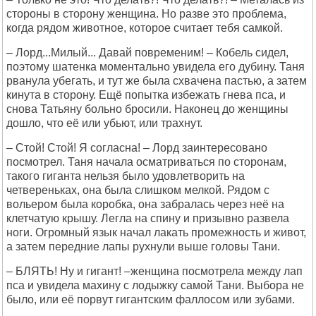
стороны в сторону женщина. Но разве это проблема,
когда рядом животное, которое считает тебя самкой.
– Лорд...Милый... Давай повременим! – Кобель сидел,
поэтому шатенка моментально увидела его дубину. Таня
рванула убегать, и тут же была схвачена пастью, а затем
кинута в сторону. Ещё попытка избежать гнева пса, и
снова Татьяну больно бросили. Наконец до женщины
дошло, что её или убьют, или трахнут.
– Стой! Стой! Я согласна! – Лорд заинтересовано
посмотрел. Таня начала осматриваться по сторонам,
такого гиганта нельзя было удовлетворить на
четвереньках, она была слишком мелкой. Рядом с
вольером была коробка, она забралась через неё на
клетчатую крышу. Легла на спину и призывно развела
ноги. Огромный язык начал лакать промежность и живот,
а затем передние лапы рухнули выше головы Тани.
– БЛЯТЬ! Ну и гигант! –женщина посмотрела между лап
пса и увидела махину с лодыжку самой Тани. Выбора не
было, или её порвут гигантским фаллосом или зубами.