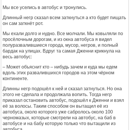
Мы все уселись в автобус и тронулись.
Длинный негр сказал всем заткнуться а кто будет пищать
он сам заткнёт рот.
Мы ехали долго и нудно. Все молчали. Мы ковыляли по
просёлочным дорогам, и из окна автобуса я видел
полуразвалившиеся города, мусор, негров, и полный
бардак на улицах. Вдруг та самая Дженни крикнула на
весь автобус:
– Может объяснит кто – нибудь зачем и куда мы едем
вдоль этих развалившихся городов на этом чёрном
континенте.
Длинны негр подошёл к ней и сказал затнуться. Но она
этого не сделала и продолжала вопить. Тогда негр
приказал остановить автобус, подошёл к Дженни и взял
её за волосы. Таким способом он вытащил её из
автобуса, около которого уже сабролось около 100
черномазых, которые смотрели на автобус, на баб в
автобусе и на бабу которую только что вытащили из
автобуса.