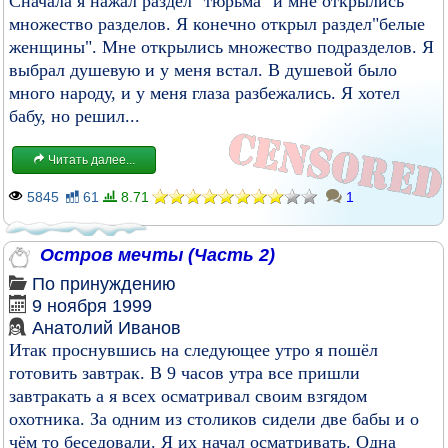
Сначала я нажал раздел "тюрьма" и мне открылись
множество разделов. Я конечно открыл раздел"белые
женщины". Мне открылись множество подразделов. Я
выбрал душевую и у меня встал. В душевой было
много народу, и у меня глаза разбежались. Я хотел
бабу, но решил...
Читать далее...
5845
61
8.71
1
Остров мечты (Часть 2)
По принуждению
9 ноября 1999
Анатолий Иванов
Итак проснувшись на следующее утро я пошёл
готовить завтрак. В 9 часов утра все пришли
завтракать а я всех осматривал своим взгядом
охотника. За одним из столиков сидели две бабы и о
чём то беседовали. Я их начал осматривать. Одна