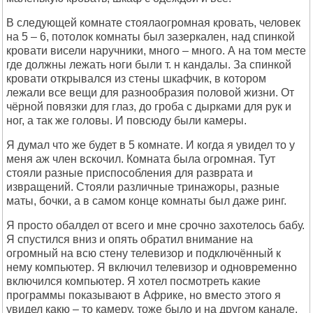
В следующей комнате стоялаогромная кровать, человек
на 5 – 6, потолок комнаты был зазеркален, над спинкой
кровати висели наручники, много – много. А на том месте
где должны лежать ноги были т. н кандалы. За спинкой
кровати открывался из стены шкафчик, в котором
лежали все вещи для разнообразия половой жизни. От
чёрной повязки для глаз, до гроба с дырками для рук и
ног, а так же головы. И повсюду были камеры.
Я думал что же будет в 5 комнате. И когда я увидел то у
меня аж член вскочил. Комната была огромная. Тут
стояли разные приспособления для разврата и
извращений. Стояли различные тринажоры, разные
маты, бочки, а в самом конце комнаты был даже ринг.
Я просто обалдел от всего и мне срочно захотелось бабу.
Я спустился вниз и опять обратил внимание на
огромный на всю стену телевизор и подключённый к
нему компьютер. Я включил телевизор и одновременно
включился компьютер. Я хотел посмотреть какие
программы показывают в Африке, но вместо этого я
увидел какю – то камеру, тоже было и на другом канале.