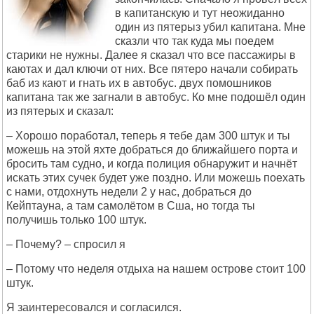
в капитанскую и тут неожиданно
один из пятерыз убил капитана. Мне
сказли что так куда мы поедем
старики не нужны. Далее я сказал что все пассажиры в
каютах и дал ключи от них. Все пятеро начали собирать
баб из кают и гнать их в автобус. двух помошников
капитана так же загнали в автобус. Ко мне подошёл один
из пятерых и сказал:
– Хорошо поработал, теперь я тебе дам 300 штук и ты
можешь на этой яхте добраться до ближайшего порта и
бросить там судно, и когда полиция обнаружит и начнёт
искать этих сучек будет уже поздно. Или можешь поехать
с нами, отдохнуть недели 2 у нас, добраться до
Кейптауна, а там самолётом в Сша, но тогда ты
получишь только 100 штук.
– Почему? – спросил я
– Потому что неделя отдыха на нашем острове стоит 100
штук.
Я заинтересовался и согласился.