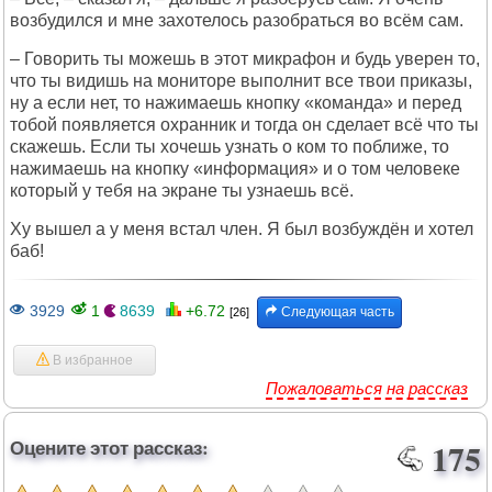
возбудился и мне захотелось разобраться во всём сам.
– Говорить ты можешь в этот микрафон и будь уверен то,
что ты видишь на мониторе выполнит все твои приказы,
ну а если нет, то нажимаешь кнопку «команда» и перед
тобой появляется охранник и тогда он сделает всё что ты
скажешь. Если ты хочешь узнать о ком то поближе, то
нажимаешь на кнопку «информация» и о том человеке
который у тебя на экране ты узнаешь всё.
Ху вышел а у меня встал член. Я был возбуждён и хотел
баб!
3929
1
8639
+6.72
Следующая часть
[26]
В избранное
Пожаловаться на рассказ
Оцените этот рассказ:
175