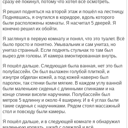
сразу её покинул, потому что хотел всё осмотреть.
Я решил подняться на второй этаж и пошёл на лестницу.
Поднявшись, я очутился в коридоре, вдоль которого
были расположены комнаты. Я насчитал 5 дверей. Я
конечно решил их обойти.
Я заглянул в первую комнату и понял, что это туалет. Всё
было просто и понятно. Умывальник и сам унитаз, но
унитаз странный. Если поднять стульчак то там был
вырез для головы. И камера вмонтированная внутрь.
Я пошёл дальше. Следующая была ванная, нет это был
полубассейн. Он был вылажен голубой плиткой, и
изнутри обделан кожей, а под кожей наверно был
паролон, так стенки были мягкие. В каждом углу ванной
были маленькие сиденья с длинными спинками и на
конце спинки висели наручники. Полубассейн был
метров 5 вдлинну и около 4 вширину. И в 4 углах были
такие сиденья с наручниками. Рядом стоял массажный
стол и повсюду были камеры.
Я пошёл дальше, и в следующей комнате я обнаружил
маленькую кровать, шкаф с одеждой и всё.