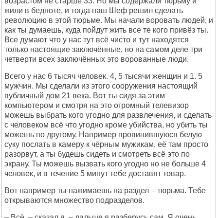
возрастом не старше 33. Но мы содержали тюрьму и
жили в бедноте, и тогда наш Шеф решил сделать
революцию в этой тюрьме. Мы начали воровать людей, и
как ты думаешь, куда пойдут жить все те кого привёз ты.
Все думают что у нас тут всё чисто и тут находятся
только настоящие заключённые, но на самом деле три
четверти всех заключённых это ворованные люди.
Всего у нас 6 тысяч человек. 4, 5 тысячи женщин и 1. 5
мужчин. Мы сделали из этого сооружения настоящий
публичный дом 21 века. Вот ты сидя за этим
компьютером и смотря на это огромный телевизор
можешь выбрать кого угодно для развлечения, и сделать
с человеком всё что угодно кроме убийства, но убить ты
можешь по другому. Например провинившуюся белую
суку послать в камеру к чёрным мужикам, её там просто
разорвут, а ты будешь сидеть и смотреть всё это по
экрану. Ты можешь вызвать кого угодно но не больше 4
человек, и в течение 5 минут тебе доставят товар.
Вот например ты нажимаешь на раздел – тюрьма. Тебе
открываются множество подразделов.
– Всё, – сказал я, – дальше я разберусь сам. Я очень