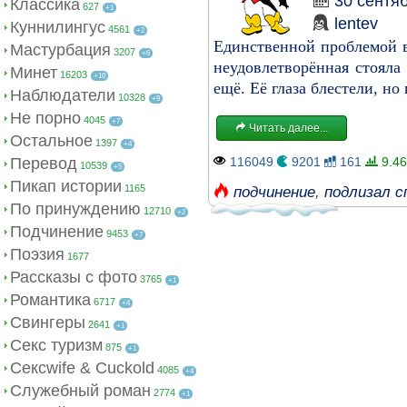
30 сентя
Классика
627
+1
lentev
Куннилингус
4561
+2
Единственной проблемой в
Мастурбация
3207
+6
неудовлетворённая стояла
Минет
16203
+10
ещё. Её глаза блестели, но
Наблюдатели
10328
+9
Не порно
4045
+7
Читать далее...
Остальное
1397
+4
Перевод
116049
9201
161
9.46
10539
+5
Пикап истории
1165
подчинение
,
подлизал с
По принуждению
12710
+2
Подчинение
9453
+7
Поэзия
1677
Рассказы с фото
3765
+1
Романтика
6717
+4
Свингеры
2641
+1
Секс туризм
875
+1
Сексwife & Cuckold
4085
+4
Служебный роман
2774
+1