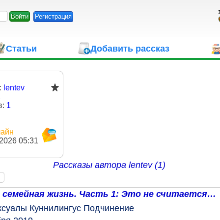
Регистрация
Статьи
Добавить рассказ
:
lentev
1
в:
1
айн
.2026 05:31
Рассказы автора
lentev (1)
 семейная жизнь. Часть 1: Это не считается…
ксуалы
Куннилингус
Подчинение