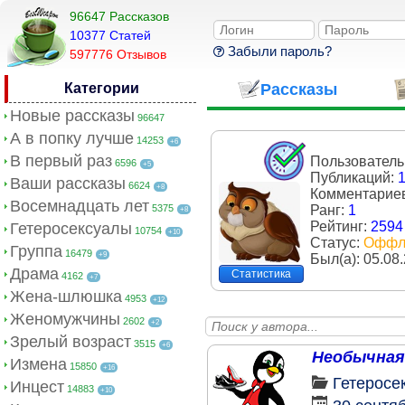
96647 Рассказов
10377 Cтатей
Забыли пароль?
597776 Отзывов
Категории
Рассказы
Новые рассказы
96647
А в попку лучше
14253
+6
В первый раз
Пользователь
6596
+5
Публикаций:
Ваши рассказы
6624
+8
Комментарие
Восемнадцать лет
5375
Ранг:
1
+8
Рейтинг:
2594
Гетеросексуалы
10754
+10
Статус:
Оффл
Группа
16479
+9
Был(a):
05.08
Драма
Статистика
4162
+7
Жена-шлюшка
4953
+12
Женомужчины
2602
+2
Зрелый возраст
3515
+6
Необычная
Измена
15850
+16
Гетеросе
Инцест
14883
+10