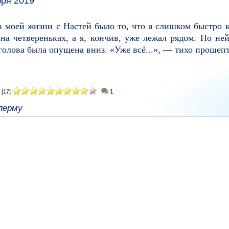
бря 2019
 моей жизни с Настей было то, что я слишком быстро к
 на четвереньках, а я, кончив, уже лежал рядом. По н
 голова была опущена вниз. «Уже всё...», — тихо прошепта
1
[17]
перму