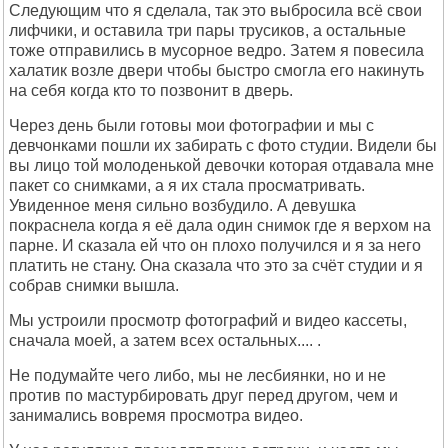
Следующим что я сделала, так это выбросила всё свои
лифчики, и оставила три пары трусиков, а остальные
тоже отправились в мусорное ведро. Затем я повесила
халатик возле двери чтобы быстро смогла его накинуть
на себя когда кто то позвонит в дверь.
Через день были готовы мои фотографии и мы с
девчонками пошли их забирать с фото студии. Видели бы
вы лицо той молоденькой девочки которая отдавала мне
пакет со снимками, а я их стала просматривать.
Увиденное меня сильно возбудило. А девушка
покраснела когда я её дала один снимок где я верхом на
парне. И сказала ей что он плохо получился и я за него
платить не стану. Она сказала что это за счёт студии и я
собрав снимки вышла.
Мы устроили просмотр фотографий и видео кассеты,
сначала моей, а затем всех остальных.... .
Не подумайте чего либо, мы не лесбиянки, но и не
против по мастурбировать друг перед другом, чем и
занимались вовремя просмотра видео.