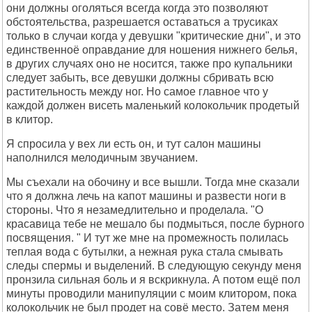
они должны оголяться всегда когда это позволяют
обстоятельства, разрешается оставаться а трусиках
только в случаи когда у девушки "критические дни", и это
единственноё оправдание для ношения нижнего белья,
в других случаях оно не носится, также про купальники
следует забыть, все девушки должны сбривать всю
растительность между ног. Но самое главное что у
каждой должен висеть маленький колокольчик продетый
в клитор.
Я спросила у вех ли есть он, и тут салон машины
наполнился мелодичным звучанием.
Мы съехали на обочину и все вышли. Тогда мне сказали
что я должна лечь на капот машины и развести ноги в
стороны. Что я незамедлительно и проделала. "О
красавица тебе не мешало бы подмыться, после бурного
посвящения. " И тут же мне на промежность полилась
теплая вода с бутылки, а нежная рука стала смывать
следы спермы и выделений. В следующую секунду меня
пронзила сильная боль и я вскрикнула. А потом ещё пол
минуты проводили манипуляции с моим клитором, пока
колокольчик не был продет на совё место. Затем меня