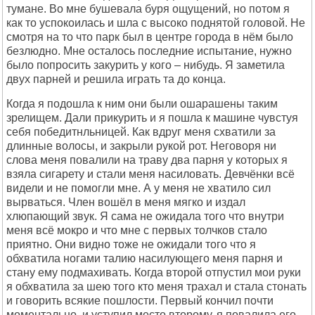
тумане. Во мне бушевала буря ощущений, но потом я
как то успокоилась и шла с высоко поднятой головой. Не
смотря на то что парк был в центре города в нём было
безлюдно. Мне осталось последние испытание, нужно
было попросить закурить у кого – нибудь. Я заметила
двух парней и решила играть та до конца.
Когда я подошла к ним они были ошарашены таким
зрелищем. Дали прикурить и я пошла к машине чувстуя
себя победитнльницей. Как вдруг меня схватили за
длинные волосы, и закрыли рукой рот. Неговоря ни
слова меня повалили на траву два парня у которых я
взяла сигарету и стали меня насиловать. Девчёнки всё
видели и не помогли мне. А у меня не хватило сил
вырваться. Член вошёл в меня мягко и издал
хлюпающий звук. Я сама не ожидала того что внутри
меня всё мокро и что мне с первых толчков стало
приятно. Они видно тоже не ожидали того что я
обхватила ногами талию насилующего меня парня и
стану ему подмахивать. Когда второй отпустил мои руки
я обхватила за шею того кто меня трахал и стала стонать
и говорить всякие пошлости. Первый кончил почти
моментально, и уступил место второму, я повалила его