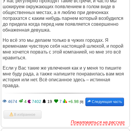
У нас регулярно проходят такие встречи, и часто мы
шокируем окружающих появлением в голом виде в
общественных местах, а я люблю при девчонках
потрахатся с каким нибудь парнем который возбудился
до придела когда перед ним появляется совершенно
обнаженная девушка.
Но всё это мы делаем только в чужих городах. Я
временами чувствую себя настоящей шлюхой, и порой
мне хочется порвать с этой компанией, но мне это всё
нравиться.
Если у Вас такие же увлечения как и у меня то пишите
мне буду рада, а также напишите понравилась вам моя
история или нет. Всё описанное здесь – истинная
правда.
4674
4
7402
19
7
+6.98
Следующая часть
[9]
В избранное
Пожаловаться на рассказ