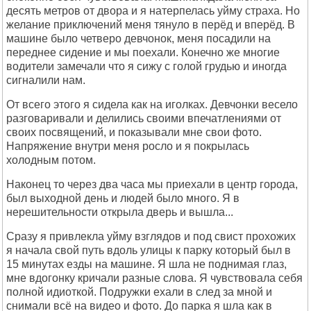
десять метров от двора и я натерпелась уйму страха. Но
желание приключений меня тянуло в перёд и вперёд. В
машине было четверо девчонок, меня посадили на
переднее сидение и мы поехали. Конечно же многие
водители замечали что я сижу с голой грудью и иногда
сигналили нам.
От всего этого я сидела как на иголках. Девчонки весело
разговаривали и делились своими впечатлениями от
своих посвящений, и показывали мне свои фото.
Напряжение внутри меня росло и я покрылась
холодным потом.
Наконец то через два часа мы приехали в центр города,
был выходной день и людей было много. Я в
нерешительности открыла дверь и вышла...
Сразу я привлекла уйму взглядов и под свист прохожих
я начала свой путь вдоль улицы к парку который был в
15 минутах езды на машине. Я шла не поднимая глаз,
мне вдогонку кричали разные слова. Я чувствовала себя
полной идиоткой. Подружки ехали в след за мной и
снимали всё на видео и фото. До парка я шла как в