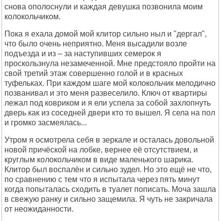
снова ополоснули и каждая девушка позвонила моим
колокольчиком.
Пока я ехала домой мой клитор сильно ныл и "дергал",
что было очень неприятно. Меня высадили возле
подъезда и из – за наступивших семерок я
проскользнула незамеченной. Мне предстояло пройти на
свой третий этаж совершенно голой и в красных
туфельках. При каждом шаге мой колокольчик мелодично
позванивал и это меня развеселило. Ключ от квартиры
лежал под ковриком и я ели успела за собой захлопнуть
дверь как из соседней двери кто то вышел. Я села на пол
и громко засмеялась...
Утром я осмотрела себя в зеркале и осталась довольной
новой причёской на лобке, вернее её отсутствием, и
круглым колокольчиком в виде маленького шарика.
Клитор был воспалён и сильно зудел. Но это ещё не что,
по сравнению с тем что я испытала через пять минут
когда попыталась сходить в туалет пописать. Моча зашла
в свежую ранку и сильно защемила. Я чуть не закричала
от неожиданности.