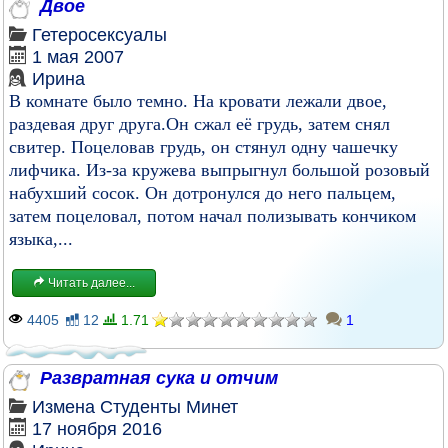
Двое
Гетеросексуалы
1 мая 2007
Ирина
В комнате было темно. На кровати лежали двое,
раздевая друг друга.Он сжал её грудь, затем снял
свитер. Поцеловав грудь, он стянул одну чашечку
лифчика. Из-за кружева выпрыгнул большой розовый
набухший сосок. Он дотронулся до него пальцем,
затем поцеловал, потом начал полизывать кончиком
языка,...
Читать далее...
4405
12
1.71
1
Развратная сука и отчим
Измена
Студенты
Минет
17 ноября 2016