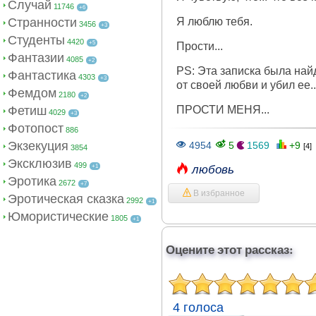
Случай
11746
+6
Странности
Я люблю тебя.
3456
+3
Студенты
4420
+5
Прости...
Фантазии
4085
+2
PS: Эта записка была найд
Фантастика
4303
+3
от своей любви и убил ее.
Фемдом
2180
+2
Фетиш
ПРОСТИ МЕНЯ...
4029
+3
Фотопост
886
Экзекуция
4954
5
1569
+9
[4]
3854
Эксклюзив
499
+1
любовь
Эротика
2672
+7
В избранное
Эротическая сказка
2992
+1
Юмористические
1805
+1
Оцените этот рассказ:
4 голоса