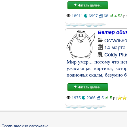
Читать далее...
18911
6997
68
4.53
[1
Ветер оди
Остальн
14 марта
Coldy Plu
Мир умер... потому что не
ужасающая картина, котор
подножья скалы, безумно би
Читать далее...
1975
2066
5
5
[1]
Эротические рассказы