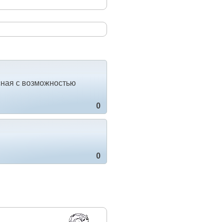
есная с возможностью
0
0