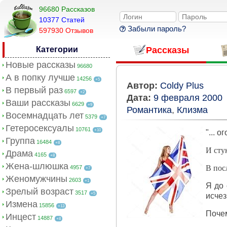
96680 Рассказов
10377 Cтатей
Забыли пароль?
597930 Отзывов
Категории
Рассказы
Новые рассказы
96680
А в попку лучше
14256
+5
Автор:
Coldy Plus
В первый раз
6597
+2
Дата:
9 февраля 2000
Ваши рассказы
6629
+9
Романтика
,
Клизма
Восемнадцать лет
5379
+7
Гетеросексуалы
10761
+10
"... о
Группа
16484
+8
И стук
Драма
4165
+8
Жена-шлюшка
В пос
4957
+7
Женомужчины
2603
+1
Я до 
Зрелый возраст
3517
+5
исчез
Измена
15856
+13
Почем
Инцест
14887
+8