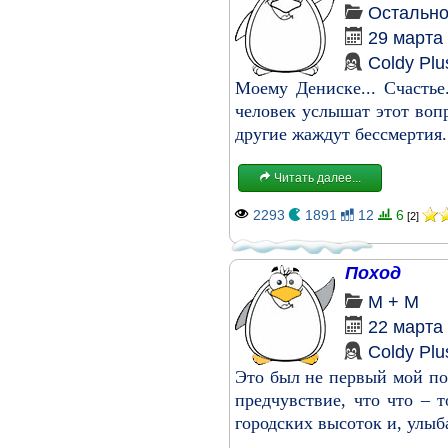
Остальн
29 марта
Coldy Plu
Моему Дениске... Счастье
человек услышат этот вопр
другие жаждут бессмертия..
Читать далее...
2293
1891
12
6
[2]
Поход
М + М
22 марта
Coldy Plu
Это был не первый мой пох
предчувствие, что что – т
городских высоток и, улыб