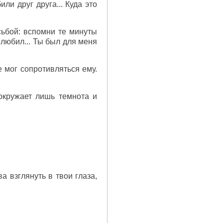
и друг друга... Куда это
сьбой: вспомни те минуты
я любил... Ты был для меня
е мог сопротивляться ему.
окружает лишь темнота и
а взглянуть в твои глаза,