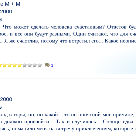
ое
М + М
 2000
s
. Что может сделать человека счастливым? Ответов буд
ос, и все они будут разными. Одни считают, что для сч
. Я же счастлив, потому что встретил его... Какое неопис
1
 2000
s
од в горы, но, по какой – то не понятной мне причине,
о должно произойти... Так и случилось... Солнце едва 
аясь, поманило меня на встречу приключениям, которые в