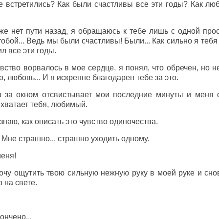
встретились? Как были счастливы все эти годы? Как любил
же нет пути назад, я обращаюсь к тебе лишь с одной про
 тобой... Ведь мы были счастливы! Были... Как сильно я теб
л все эти годы.
увство ворвалось в мое сердце, я понял, что обречен, но н
, любовь... И я искренне благодарен тебе за это.
ер за окном отсвистывает мои последние минуты и меня 
е хватает тебя, любимый.
 знаю, как описать это чувство одиночества.
 Мне страшно... страшно уходить одному.
еня!
хочу ощутить твою сильную нежную руку в моей руке и снов
 на свете.
кончено...