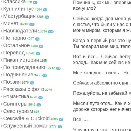
Классика
Помнишь, как мы впервые 
628
+1
Куннилингус
все ушло?
4564
+3
Мастурбация
3208
+2
Сейчас, когда для меня у
Минет
счастья, что были у нас с
16210
+11
Наблюдатели
моим миром, которым я жи
10334
+10
Не порно
4047
+5
Когда в первый раз это ч
Остальное
Ты подарил мне мир, тепло
1400
+4
Перевод
10541
+4
Вот и все... Сейчас вет
Пикап истории
1165
холод... Как мне сейчас н
По принуждению
12712
+3
Мне холодно... очень... Не
Подчинение
9455
+3
Поэзия
Сейчас я абсолютно один.
1678
+1
Рассказы с фото
3766
Пожалуйста, не забывай м
Романтика
6720
+6
Свингеры
Мысли путаются... Как я 
2642
+2
дороже которых нет ничего
Секс туризм
875
Сексwife & Cuckold
Все.... ...
4088
+5
Служебный роман
2777
+3
Я чувствую, что... что все 