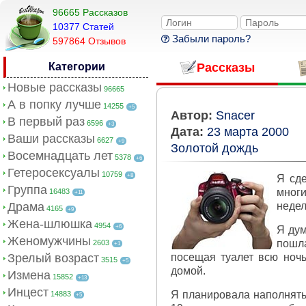
96665 Рассказов
10377 Cтатей
Забыли пароль?
597864 Отзывов
Категории
Рассказы
Новые рассказы
96665
А в попку лучше
14255
+5
Автор:
Snacer
В первый раз
6596
+3
Дата:
23 марта 2000
Ваши рассказы
6627
+9
Золотой дождь
Восемнадцать лет
5378
+6
Гетеросексуалы
10759
+8
Я сде
Группа
многи
16483
+11
Драма
недел
4165
+9
Жена-шлюшка
4954
+6
Я дум
Женомужчины
пошл
2603
+1
Зрелый возраст
посещая туалет всю ночь
3515
+5
домой.
Измена
15852
+13
Инцест
Я планировала наполнять
14883
+5