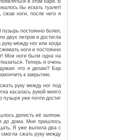
появляться в этом баре. В
ришлось бы искать туалет!
, сжав ноги, после чего я
й пузырь постоянно болел,
оло двух литров и достигла
 руку между ног или когда
сжимать ноги и постоянно
ет! Мои ноги были одна на
тказаться. Теперь я очень
 думая: что я делаю? Бар
 закончить к закрытию.
 сжать руку между ног под
егка касалась рукой моего
о пузыря уже почти достиг
ишлось дописть её залпом.
я до дома. Мне пришлось
дцать. Я уже выпила два с
я смогла сжать руку между