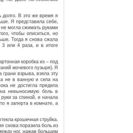
 долго. В это же время я
ьше. Я представила себе,
е не могла сжимать руками
ого, чтобы описиться, но
ьше. Тогда я снова сжала
3 или 4 раза, и в итоге
картонная коробка из – под
таний мочевого пузыря). Я
 грани взрыва, взяла эту
а не в ванную и села на
пока не достигла предела
 на невыносимую боль в
руки за спиной, и начала
о я заперта в комнате, а
ытекла крошечная струйка.
ня снова поразила боль из
 между ног, нажав большим