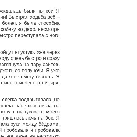
нуждалась, были пыткой! Я
нии! Быстрая ходьба всё –
 болел, я была способна
 собаку во двор, несмотря
быстро переступала с ноги
ройдут впустую. Уже через
воду очень быстро и сразу
заглянула на пару сайтов,
ержать до полуночи. Я уже
гда я не смогу терпеть. Я
ер моего мочевого пузыря,
и слегка подпрыгивала, но
пошла наверх и легла на
ромную выпуклость моего
 пришлось лечь на бок. Я
мала руки между бёдрами,
 Я пробовала и пробовала
ду ног даже на несколько