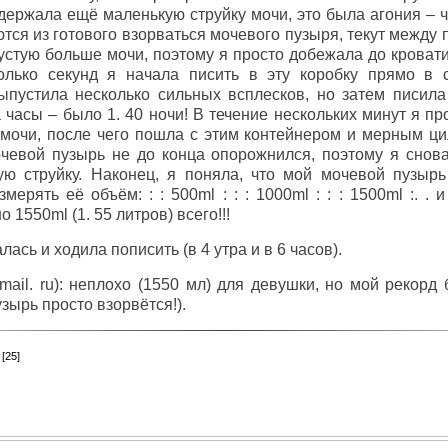
удержала ещё маленькую струйку мочи, это была агония – 
тся из готового взорваться мочевого пузыря, текут между 
устую больше мочи, поэтому я просто добежала до кровати
колько секунд я начала писить в эту коробку прямо в 
ыпустила несколько сильных всплесков, но затем писил
 часы – было 1. 40 ночи! В течение нескольких минут я п
 мочи, после чего пошла с этим контейнером и мерным ц
чевой пузырь не до конца опорожнился, поэтому я снова
ю струйку. Наконец, я поняла, что мой мочевой пузырь
ерять её объём: : : 500ml : : : 1000ml : : : 1500ml :. 
1550ml (1. 55 литров) всего!!!
ась и ходила пописить (в 4 утра и в 6 часов).
ail. ru): неплохо (1550 мл) для девушки, но мой рекорд
зырь просто взорвётся!).
2
[25]