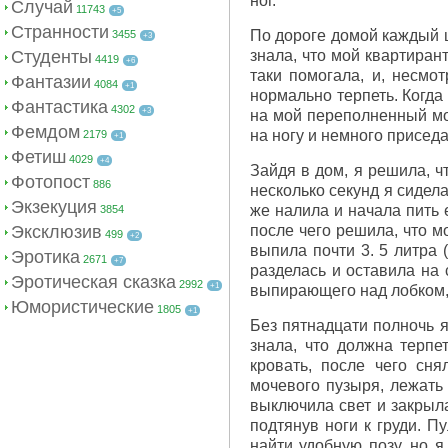
ног.
Случай
11743
+5
Странности
По дороге домой каждый ш
3455
+3
Студенты
знала, что мой квартиран
4419
+6
таки помогала, и, несмо
Фантазии
4084
+1
нормально терпеть. Когда
Фантастика
4302
+3
на мой переполненный моч
Фемдом
на ногу и немного приседа
2179
+1
Фетиш
4029
+4
Зайдя в дом, я решила, ч
Фотопост
886
несколько секунд я сидел
Экзекуция
же налила и начала пить 
3854
Эксклюзив
после чего решила, что м
499
+2
выпила почти 3. 5 литра (
Эротика
2671
+7
разделась и оставила на 
Эротическая сказка
2992
+1
выпирающего над лобком,
Юмористические
1805
+1
Без пятнадцати полночь я
знала, что должна терпе
кровать, после чего сн
мочевого пузыря, лежать
выключила свет и закрыла
подтянув ноги к груди. 
найти удобную позу, но я