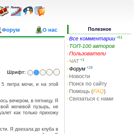
Полезное
Форум
О нас
+61
Все комментарии
ТОП-100 авторов
Пользователи
+1
ЧАТ
+28
Форум
Шрифт:
Новости
Поиск по сайту
 5 литра мочи, и на этой
Помощь (
FAQ
)
Связаться с нами
ось вечером, в пятницу. Я
вой мочевой пузырь, не
уалет как только прихожу
ти. Я доехала до клуба в