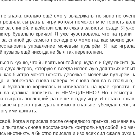
не знала, сколько ещё смогу выдержать, но явно не очень
 решила сыграть в игру, котоая поможет мне терпеть дол
уки за спиной, и действительно сжала запястья сзади. Я уж
тер бувально кричал! Я уже чувствовала, что на грани т
 за спиной до самого последнего момента, как можно дол
осстановить управление мочевым пузырём. Я так играла 
й пузырь ещё никогда не был так переполнен.
ься в кухню, чтобы взять контейнер, куда я и буду писить (
 двух литров, которую я всегда использую для таких испы
, как быстро может бежать девочка с мочевым пузырём на
р, и побежала снова наверх. Я снова пошла в спальню, 
т я буквально корчилась и извивалась на крае кровати, 
 была должна пописить, и НЕМЕДЛЕННО!! Но несмотря
 сыграть последний раз ещё в одну игру. Я встала, сжав 
ыше и резко приседать прямо в спальне, убеждая себя, чт
могу ими двигать.
 своё. Когда я присела после очередного прыжка, из меня в
 и пыталась снова восстановить контроль над собой, но ме
сь инстинкту, я быстро присела и изо всех сил сжала руки