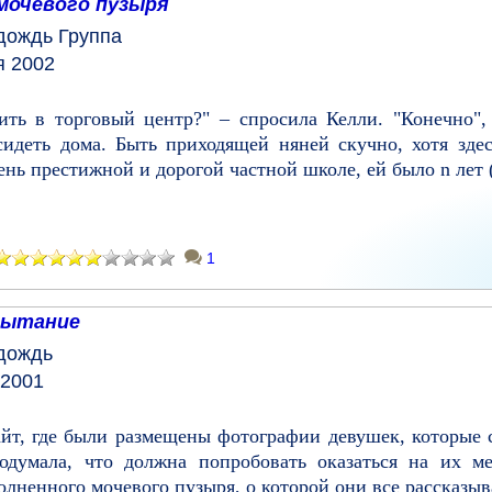
мочевого пузыря
дождь
Группа
я 2002
ть в торговый центр?" – спросила Келли. "Конечно", 
сидеть дома. Быть приходящей няней скучно, хотя зде
ень престижной и дорогой частной школе, ей было n лет (
1
пытание
дождь
 2001
айт, где были размещены фотографии девушек, которые с
подумала, что должна попробовать оказаться на их ме
ненного мочевого пузыря, о которой они все рассказывал