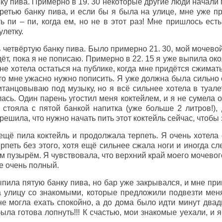
нку пива. Примерно в 19. 30 некоторые другие люди начали 
третью банку пива, и если бы я была на улице, мне уже п
 пи – пи, когда ем, но не в этот раз! Мне пришлось есть
улетку.
 четвёртую банку пива. Было примерно 21. 30, мой мочево
йдёт, пока я не пописаю. Примерно в 22. 15 я уже выпила ок
не хотела остаться на публике, когда мне придётся сжимать
то мне ужасно нужно пописить. Я уже должна была сильно 
ританцовываю под музыку, но я всё сильнее хотела в туал
лась. Один парень угостил меня коктейлем, и я не сумела о
 стояла с пятой банкой напитка (уже больше 2 литров!),
 решила, что нужно начать пить этот коктейль сейчас, чтобы
 ещё пила коктейль и продолжала терпеть. Я очень хотела
рпеть без этого, хотя ещё сильнее сжала ноги и иногда сл
 пузырём. Я чувствовала, что верхний край моего мочевог
же очень полный.
ыпила пятую банку пива, но бар уже закрывался, и мне пр
 улицу со знакомыми, которые предложили подвезти мен
 не могла ехать спокойно, а до дома было идти минут два
ыла готова лопнуть!!! К счастью, мои знакомые уехали, и 