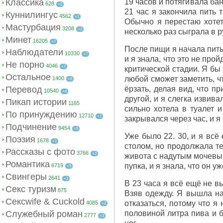
Классика
19 часов и потягивала ба
628
+2
21 час я закончила пить 
Куннилингус
4562
+1
Обычно я перестаю хотеть
Мастурбация
3208
+2
несколько раз сыграла в р
Минет
16205
+7
После пищи я начала пить
Наблюдатели
10330
+7
и я знала, что это не про
Не порно
4046
+7
критической стадии. Я бы 
Остальное
любой сможет заметить, ч
1400
+6
Перевод
ёрзать, делая вид, что п
10540
+4
другой, и я слегка извива
Пикап истории
1165
сильно хотела в туалет и
По принуждению
12710
+1
закрывался через час, и я
Подчинение
9454
+5
Уже было 22. 30, и я всё
Поэзия
1678
+1
столом, но продолжала те
Рассказы с фото
3766
+2
живота с надутым мочевым
Романтика
пупка, и я знала, что он у
6719
+5
Свингеры
2641
+1
В 23 часа я всё ещё не в
Секс туризм
875
Взяв одежду. Я вышла на
Сексwife & Cuckold
отказаться, потому что я
4085
+2
Служебный роман
половиной литра пива и б
2777
+3