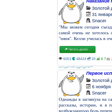
Наказание 
Золотой 
31 январ
Snacer
"Мы можем сегодня съезди
самой очень не хотелось 
"няня". Келли училась в оч
Читать далее...
6051
48424
33
6.7
[5]
Первое ис
Золотой 
6 ноября
Snacer
Однажды я заглянула на с
рассказы, истории, и я 
возбуждающую боль перепол