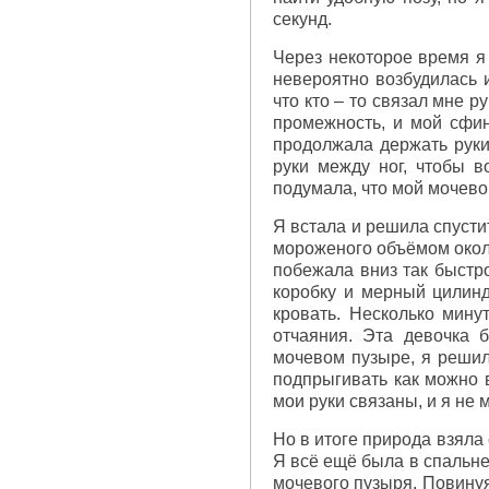
секунд.
Через некоторое время я 
невероятно возбудилась и
что кто – то связал мне р
промежность, и мой сфинк
продолжала держать руки
руки между ног, чтобы в
подумала, что мой мочево
Я встала и решила спустит
мороженого объёмом около
побежала вниз так быстро
коробку и мерный цилинд
кровать. Несколько мину
отчаяния. Эта девочка
мочевом пузыре, я решила
подпрыгивать как можно в
мои руки связаны, и я не 
Но в итоге природа взяла
Я всё ещё была в спальне
мочевого пузыря. Повинуя