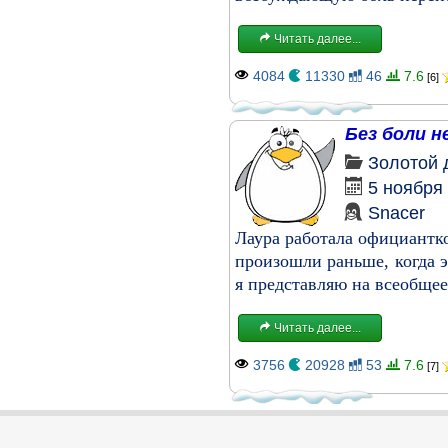
Читать далее...
4084
11330
46
7.6
[6]
Без боли н
Золотой 
5 ноября
Snacer
Лаура работала официантко
произошли раньше, когда эт
я представляю на всеобщее
Читать далее...
3756
20928
53
7.6
[7]