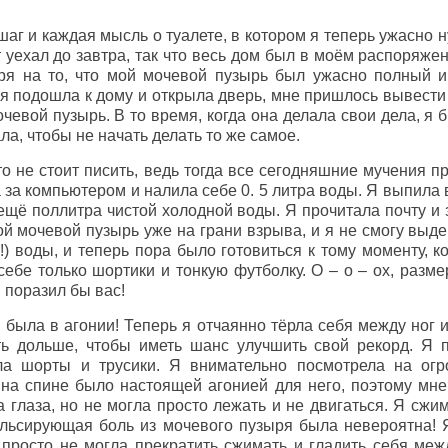
аг и каждая мысль о туалете, в котором я теперь ужасно 
т уехал до завтра, так что весь дом был в моём распоряже
тря на то, что мой мочевой пузырь был ужасно полный и
 я подошла к дому и открыла дверь, мне пришлось вывести
евой пузырь. В то время, когда она делала свои дела, я 
ла, чтобы не начать делать то же самое.
то не стоит писить, ведь тогда все сегодняшние мучения п
а за компьютером и налила себе 0. 5 литра воды. Я выпила 
ещё поллитра чистой холодной воды. Я прочитала почту и 
ой мочевой пузырь уже на грани взрыва, и я не смогу выд
!) воды, и теперь пора было готовиться к тому моменту, ко
себе только шортики и тонкую футболку. О – о – ох, разм
 поразил бы вас!
 была в агонии! Теперь я отчаянно тёрла себя между ног 
ть дольше, чтобы иметь шанс улучшить свой рекорд. Я 
яла шорты и трусики. Я внимательно посмотрела на ог
 на спине было настоящей агонией для него, поэтому мне
 глаза, но не могла просто лежать и не двигаться. Я сжи
Пульсирующая боль из мочевого пузыря была невероятна!
 просто не могла прекратить сжимать и гладить себя меж