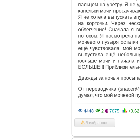
пальцем на уретру. Я не 
капельки мочи просачиваю
Я не хотела выпускать вп
на корточки. Через нес
облегчение! Сначала я в
потоком. Я посмотрела на
мочевого пузыря остатки
ещё чувствовала, мой мо
выпустила ещё небольшу
юольше мочи и начала изм
БОЛЬШЕ!!! Приблизительно 
Дважды за ночь я просыпал
От переводчика (snacer@m
думал, что мой мочевой пу
4448
2
7675
+9.6
В избранное