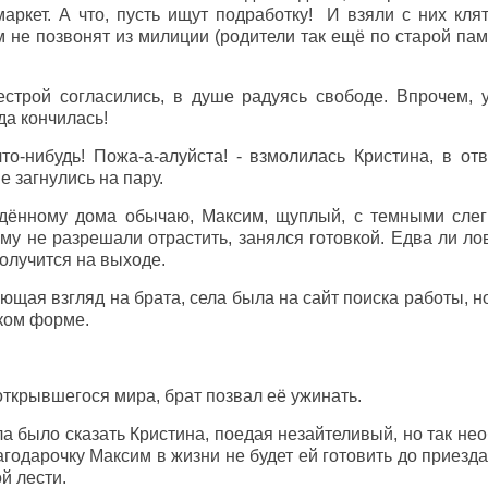
аркет. А что, пусть ищут подработку! И взяли с них клят
им не позвонят из милиции (родители так ещё по старой па
строй согласились, в душе радуясь свободе. Впрочем, у
да кончилась!
то-нибудь! Пожа-а-алуйста! - взмолилась Кристина, в от
е загнулись на пару.
едённому дома обычаю, Максим, щуплый, с темными сле
му не разрешали отрастить, занялся готовкой. Едва ли ло
олучится на выходе.
ющая взгляд на брата, села была на сайт поиска работы, но
ском форме.
ткрывшегося мира, брат позвал её ужинать.
а было сказать Кристина, поедая незайтеливый, но так не
агодарочку Максим в жизни не будет ей готовить до приезд
ой лести.