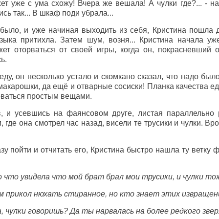
ет уже с ума схожу! Вчера же вешала! А чулки где?... - н
ись так... В шкаф поди убрала...
было, и уже начиная выходить из себя, Кристина пошла д
зыка притихла. Затем шум, возня... Кристина начала уже
ет оторваться от своей игры, когда он, покрасневший о
сь.
ду, он несколько устало и скомкано сказал, что надо был
макарошки, да ещё и отварные сосиски! Планка качества е
доваться простым вещами.
, и усевшись на фаянсовом друге, листая параллельно 
, где она смотрел час назад, висели те трусики и чулки. Вро
зу пойти и отчитать его, Кристина быстро нашла ту ветку ф
о что увидела что мой брат брал мои трусики, и чулки то
ём прикол нюхать стиранное, но кто знает этих извращенц
а, чулки говоришь? Да ты нарвалась на более редкого зверя