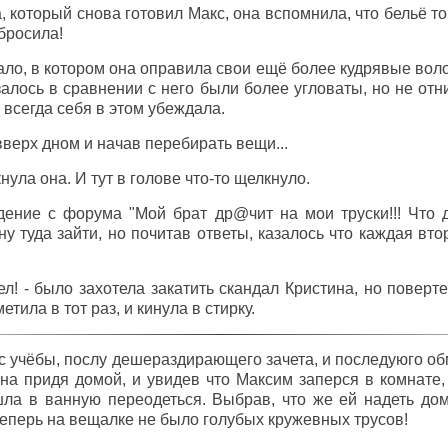
, который снова готовил Макс, она вспомнила, что бельё т
абросила!
ало, в котором она оправила свои ещё более кудрявые воло
алось в сравнении с него были более угловаты, но не от
 всегда себя в этом убеждала.
верх дном и начав перебирать вещи...
икнула она. И тут в голове что-то щелкнуло.
ение с форума "Мой брат др@чит на мои труски!!! Что д
у туда зайти, но почитав ответы, казалось что каждая вто
л! - было захотела закатить скандал Кристина, но поверте
етила в тот раз, и кинула в стирку.
 учёбы, послу дешераздирающего зачета, и последуюго об
ина придя домой, и увидев что Максим заперся в комнате,
шла в ванную переодеться. Выбрав, что же ей надеть до
 теперь на вещалке не было голубых кружевных трусов!