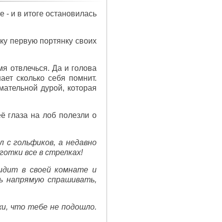
е - и в итоге остановилась
нку первую портянку своих
мя отвлечься. Да и голова
ает сколько себя помнит.
мательной дурой, которая
её глаза на лоб полезли о
л с гольфиков, а недавно
готки все в стрелках!
 сидит в своей комнате и
ь напрямую спрашивать,
жи, что тебе не подошло.