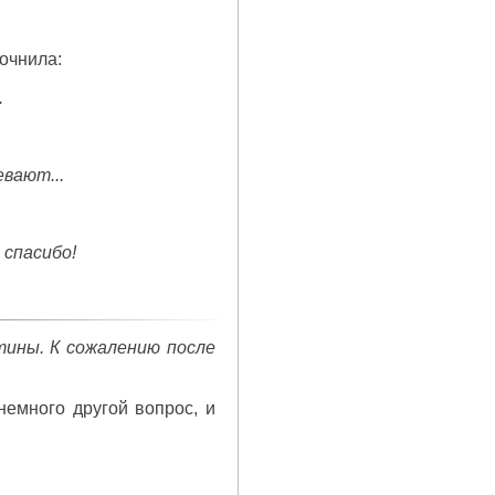
точнила:
.
евают...
о спасибо!
стины. К сожалению после
 немного другой вопрос, и