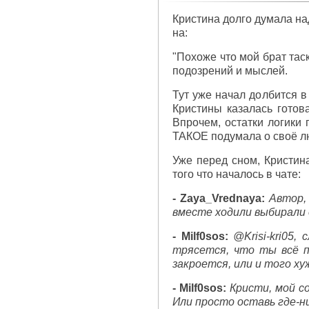
Кристина долго думала над
на:
"Похоже что мой брат тас
подозрений и мыслей.
Тут уже начал долбится в
Кристины казалась готова
Впрочем, остатки логики 
ТАКОЕ подумала о своё люб
Уже перед сном, Кристина
того что началось в чате:
- Zaya_Vrednaya:
Автор,
вместе ходили выбирали е
- Milf0sos:
@Krisi-kri05
трясется, что ты всё п
закроется, или и того ху
- Milf0sos:
Кристи, мой со
Или просто оставь где-н