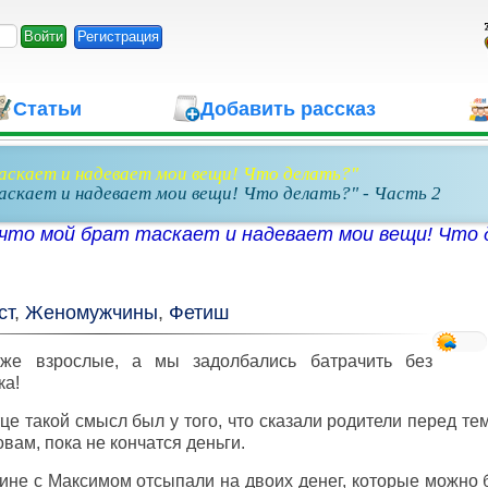
Регистрация
Статьи
Добавить рассказ
скает и надевает мои вещи! Что делать?"
скает и надевает мои вещи! Что делать?" - Часть 2
что мой брат таскает и надевает мои вещи! Что 
ст
,
Женомужчины
,
Фетиш
же взрослые, а мы задолбались батрачить без
ка!
це такой смысл был у того, что сказали родители перед тем
овам, пока не кончатся деньги.
ине с Максимом отсыпали на двоих денег, которые можно 