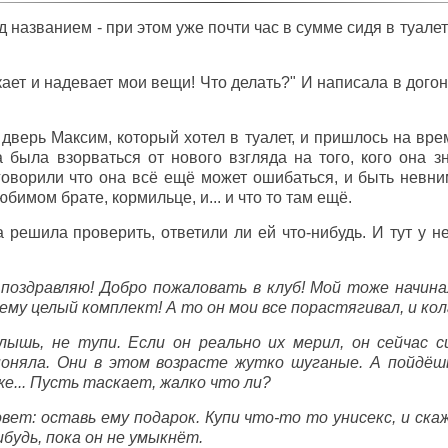
 названием - при этом уже почти час в сумме сидя в туалет
кает и надевает мои вещи! Что делать?" И написала в дого
 дверь Максим, который хотел в туалет, и пришлось на вре
 была взорваться от нового взгляда на того, кого она зн
говорили что она всё ещё может ошибаться, и быть невни
имом брате, кормильце, и... и что то там ещё.
 решила проверить, ответили ли ей что-нибудь. И тут у н
 поздравляю! Добро пожаловать в клуб! Мой тоже начина
му целый комплект! А то он мои все порастягивал, и кол
, слышь, не тупи. Если он реально их мерил, он сейчас
оняла. Они в этом возрасте жутко шуганые. А пойдёш
же... Пусть таскает, жалко что ли?
вет: оставь ему подарок. Купи что-то то унисекс, и ска
ибудь, пока он не умыкнёт.