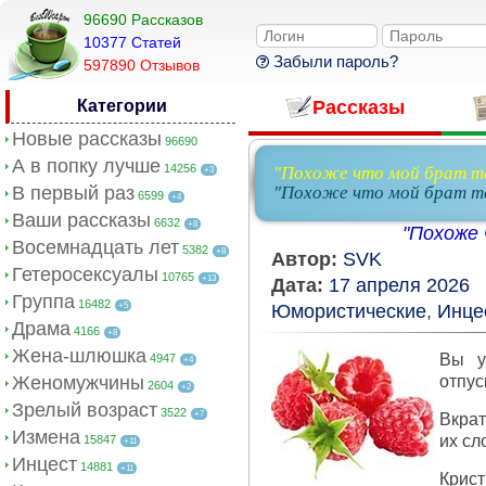
96690 Рассказов
10377 Cтатей
Забыли пароль?
597890 Отзывов
Категории
Рассказы
Новые рассказы
96690
А в попку лучше
14256
"Похоже что мой брат та
+3
В первый раз
"Похоже что мой брат та
6599
+4
Ваши рассказы
6632
+8
"Похоже 
Восемнадцать лет
5382
+8
Автор:
SVK
Гетеросексуалы
10765
+13
Дата:
17 апреля 2026
Группа
16482
+5
Юмористические
,
Инце
Драма
4166
+8
Жена-шлюшка
Вы у
4947
+4
Женомужчины
отпус
2604
+2
Зрелый возраст
3522
+7
Вкрат
Измена
их сл
15847
+11
Инцест
14881
+11
Крист