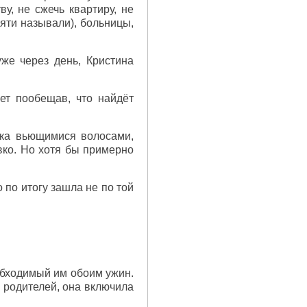
ву, не сжечь квартиру, не
мяти называли), больницы,
же через день, Кристина
вет пообещав, что найдёт
гка вьющимися волосами,
вко. Но хотя бы примерно
 по итогу зашла не по той
обходимый им обоим ужин.
а родителей, она включила