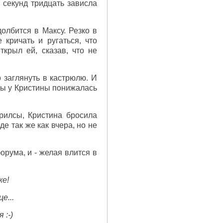
а секунд тридцать зависла
олбится в Максу. Резко в
 кричать и ругаться, что
ткрыл ей, сказав, что не
о заглянуть в кастрюлю. И
ды у Кристины понижалась
рилсы, Кристина бросила
де так же как вчера, но не
орума, и - желая влится в
же!
е...
 :-)