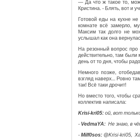
— Да что ж такое то, мож
Кристина. - Блять, вот и уч
Готовой еды на кухне не 
комнате всё замерло, му
Максим так долго не мож
услышал как она вернула
На резонный вопрос про е
действительно, там были 
день от то дня, чтобы ра
Немного позже, отобедав
взгляд наверх... Ровно там
так! Всё таки дрочит!
Но вместо того, чтобы сра
коллектив написала:
Krisi-kri05:
ой, вот тольк
-
VedmaYA:
Не знаю, в ч
-
Milf0sos:
@Krisi-kri05, Х