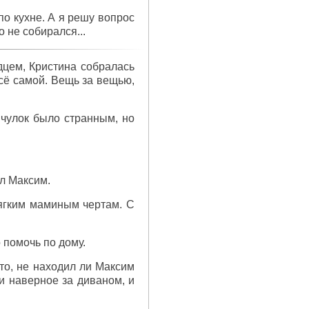
по кухне. А я решу вопрос
о не собирался...
дцем, Кристина собралась
всё самой. Вещь за вещью,
х чулок было странным, но
ёл Максим.
 мягким маминым чертам. С
 помочь по дому.
то, не находил ли Максим
и наверное за диваном, и