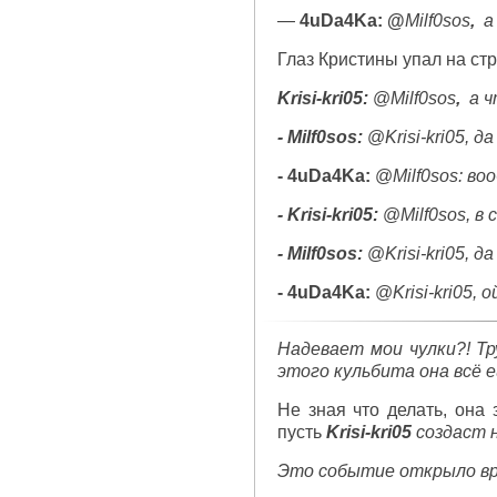
—
4uDa4Ka: @
Milf0sos
,
а
Глаз Кристины упал на ст
Krisi-kri05:
@
Milf0sos
,
а ч
- Milf0sos:
@
Krisi-kri05,
- 4uDa4Ka:
@
Milf0sos: в
- Krisi-kri05:
@
Milf0sos, в
- Milf0sos:
@
Krisi-kri05,
- 4uDa4Ka:
@
Krisi-kri05,
Надевает мои чулки?! Тру
этого кульбита она всё 
Не зная что делать, она 
пусть
Krisi-kri05
создаст 
Это событие открыло вр