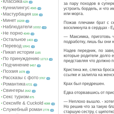
Классика
629
+2
за пару походов в суперм
Куннилингус
устроить бордель, и что 
4565
+4
Мастурбация
или морга.
3208
+3
Минет
16209
+8
Пожав плечами брат с се
Наблюдатели
воскликнула в сердцах - Е
10332
+10
Не порно
4049
+4
— Максимка, приготовь ч
Остальное
1403
+6
подработку, лишь бы они н
Перевод
10541
+2
Надев передник, по зав
Пикап истории
1165
которые родители долго е
По принуждению
12713
+3
представляя что должно п
Подчинение
9457
+5
Кристина же, слегка броса
Поэзия
1678
+1
ссылке и залипла на жен
Рассказы с фото
3767
+1
Романтика
Крах был предрешен.
6721
+5
Свингеры
2642
+1
Едва оторвавшись от прио
Секс туризм
875
— Неплохо вышло. - хотел
Сексwife & Cuckold
4088
+3
Но решив что за такую бл
Служебный роман
2778
+4
старшую сестру, с щипотк