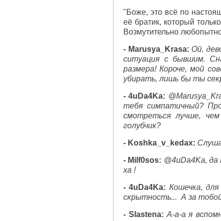
"Боже, это всё по настоя
её братик, который тольк
Возмутительно любопытно
- Marusya_Krasa:
Ой, дев
ситуация с бывшим. Сн
размера! Короче, мой со
убирать, лишь бы ты сек
- 4uDa4Ka:
@Marusya_Kra
тебя симпатичный? Про
смотреться лучше, чем
голубчик?
- Koshka_v_kedax:
Слуша
- Milf0sos:
@4uDa4Ka, да 
ха !
- 4uDa4Ka:
Кошечка, дл
скрытность... А за тобо
- Slastena:
А-а-а я вспо