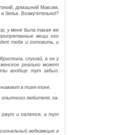
 тихий, домашний Максим,
 и белье. Возмутительно!?
ор, у меня была такая же
 припрятанные вещи его
Будет тебе и готовить, и
Кристина, слушай, а он у
 женское реально может
о ты вообще тут забыл,
снимают в тике-токе.
з опытного любителя, ха-
ы ржут и палятся, а тут
ссиональный вебкамщик в