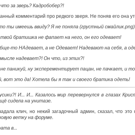
 что за зверь? Кадробобер?!
ранный комментарий про редкого зверя. Не поняв его она у
то ты имеешь ввиду? Я не поняла (грустный смайлик.png)
 да твой братишка не фапает на него, он его одевает!
ообще-то НАдевает, а не Одевает! Надевают на себя, а од
 смысле надевает?! Он что, из этих?!
 да не паникуй, ну эксперементирует пацан, не пачкает, и т
 ой, вот это да! Хотела бы я так и своего братика одеть!
сики?! И... И... Казалось мир перевернулся в глазах Кри
ещё сидела на унитазе.
задала клич, но некий загадочный админ, сказал, что это
новую ветку на форуме.
ата в...