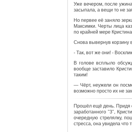
Уже вечером, после ужина
засыпала, а вещи то не з
Но первее её заняло зерк
Максимки. Черты лица каз
по крайней мере Кристина
Снова вывернув корзину в
- Так, вот же они! - Воскл
В голове всплыло обсужд
вообще заставило Кристин
таким!
— Чёрт, неужели он посме
возможно просто их не зам
Прошёл ещё день. Придя с
заработанного "3", Крист
очередную стрелялку, по
стресса, она увидела что