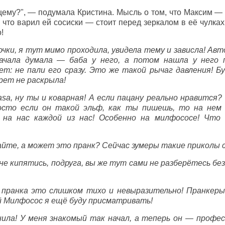
щему?", — подумала Кристина. Мысль о том, что Максим —
о что варил ей сосиски — стоит перед зеркалом в её чулках
!
очки, я тут мимо проходила, увидела тему и зависла! Авт
ачала думала — баба у него, а потом нашла у него
вет: не пали его сразу. Это же такой рычаг давления! 
рет не раскрыла!
sa, ну ты и коварная! А если пацану реально нравится? 
сто если он такой эльф, как ты пишешь, то на нем
 на нас каждой из нас! Особенно на милфососе! Чт
йте, а может это пранк? Сейчас зумеры такие приколы 
не кипятись, подруга, вы же тут сами не разберётесь бе
я пранка это слишком тихо и невыразительно! Пранкер
й Милфосос я ещё буду присматривать!
мнила! У меня знакомый так начал, а теперь он — профе