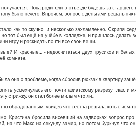
 получается. Пока родители в отъезде будешь за старшего 
ё тону было нечего. Впрочем, вопрос с деньгами решать никт
тало как то скучно, и несколько захламлённо. Скрипя сер
, но тот был ещё на учёбе в колледже, и пришлось делать 
мини игру и раскидать почти все свои вещи.
овые? И красные... - недосчитаться двух трусиков и белы
 её комнате.
абыла она о проблеме, когда сбросив рюкзак в квартиру заш
 опять усмехнулась его почти азиатскому разрезу глаз, и
 эту стрижку, он стал более милым что ли...
тно обрадованным, увидев что сестра решила хоть с чем-то
мо, Кристина бросила висевший на задворках вопрос про 
, на что Макс на секунду замер, но потом буркнул что он