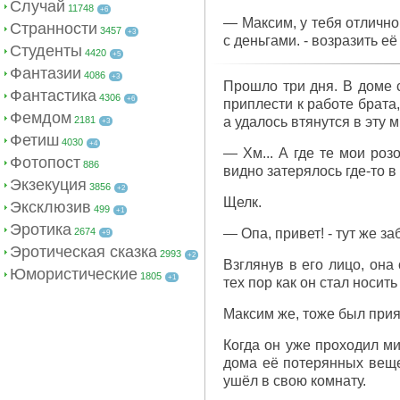
Случай
11748
+6
— Максим, у тебя отлично
Странности
3457
+3
с деньгами. - возразить е
Студенты
4420
+5
Фантазии
4086
+3
Прошло три дня. В доме с
Фантастика
4306
+6
приплести к работе брата
Фемдом
2181
а удалось втянутся в эту 
+3
Фетиш
4030
+4
— Хм... А где те мои роз
Фотопост
886
видно затерялось где-то в
Экзекуция
3856
+2
Щелк.
Эксклюзив
499
+1
Эротика
2674
— Опа, привет! - тут же з
+9
Эротическая сказка
2993
+2
Взглянув в его лицо, она
Юмористические
1805
+1
тех пор как он стал носить
Максим же, тоже был прия
Когда он уже проходил ми
дома её потерянных вещей
ушёл в свою комнату.