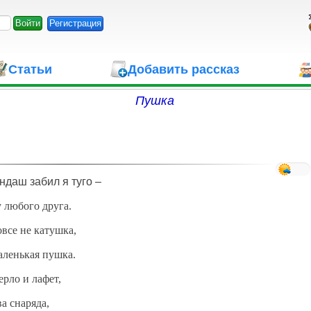
Регистрация
Статьи
Добавить рассказ
Пушка
ндаш забил я туго –
 любого друга.
овсе не катушка,
аленькая пушка.
ерло и лафет,
а снаряда,