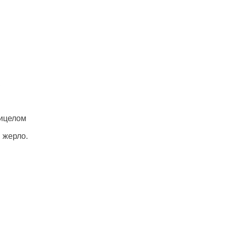
,
рицелом
 жерло.