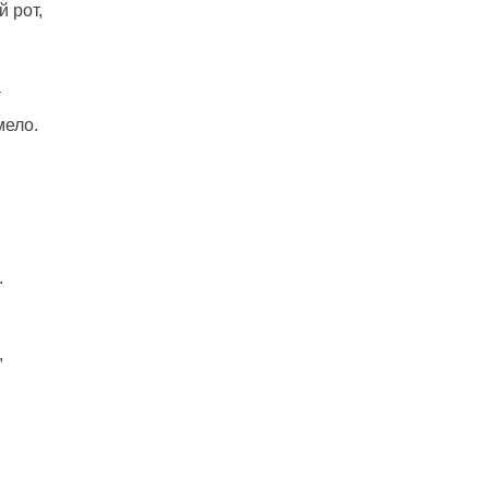
й рот,
а
мело.
.
,