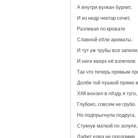
А внутри вулкан бурлит,
И из недр нектар сочит,
Разливая по кровати
Славной е#ли ароматы.
И тут уж трубы все запели
И ноги вверх её взлетели.
Так что теперь прямым п
Долби той пушкой прямо в
Х#й вонзил в п#зду я туго,
Глубоко, совсем не грубо.
Но подпрыгнула подруга,
Стукнув маткой по золупе,
Лафет едва не проломив