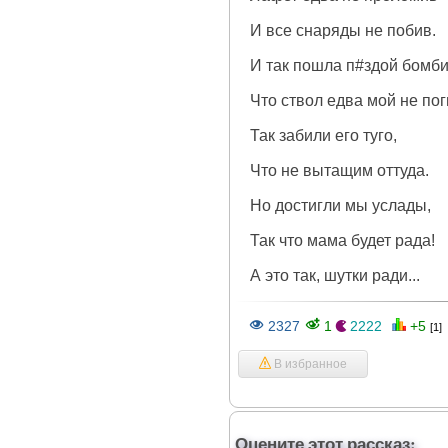
И все снаряды не побив.
И так пошла п#здой бомби
Что ствол едва мой не пог
Так забили его туго,
Что не вытащим оттуда.
Но достигли мы услады,
Так что мама будет рада!
А это так, шутки ради...
2327
1
2222
+5
[1]
В избранное
Оцените этот рассказ: