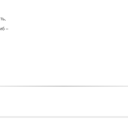
ть,
иб –