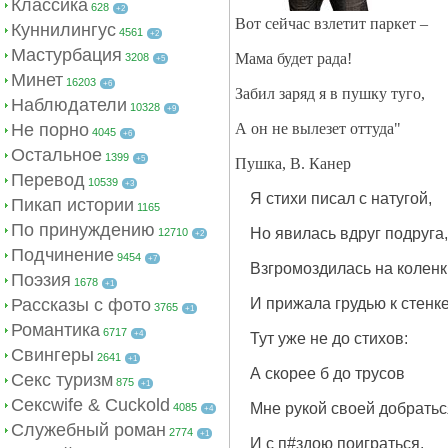
Классика
628
+2
Вот сейчас взлетит паркет –
Куннилингус
4561
+2
Мастурбация
Мама будет рада!
3208
+5
Минет
16203
+6
Забил заряд я в пушку туго,
Наблюдатели
10328
+9
Не порно
А он не вылезет оттуда"
4045
+6
Остальное
1399
+5
Пушка, В. Канер
Перевод
10539
+3
Я стихи писал с натугой,
Пикап истории
1165
По принуждению
Но явилась вдруг подруга,
12710
+2
Подчинение
9454
+7
Взгромоздилась на коленк
Поэзия
1678
+1
Рассказы с фото
И прижала грудью к стенке
3765
+1
Романтика
6717
+4
Тут уже не до стихов:
Свингеры
2641
+1
А скорее б до трусов
Секс туризм
875
+1
Сексwife & Cuckold
Мне рукой своей добратьс
4085
+4
Служебный роман
2774
+1
И с п#здою поиграться.