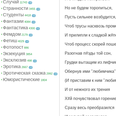
Случай
11743
+8
Странности
Но не будем торопиться,
3455
+3
Студенты
4418
+5
Пусть сильнее возбудится
Фантазии
4084
+1
Чтоб трусы насквозь пром
Фантастика
4300
+1
Фемдом
И прилипли к сладкой ж#п
2179
+2
Фетиш
4029
+4
Чтоб процесс скорей поше
Фотопост
886
Экзекуция
Разогнав п#зды той сон,
3854
Эксклюзив
498
+1
Грудки вытащим из лифчи
Эротика
2667
+3
Обернув ими "любимчика"
Эротическая сказка
2992
+2
Юмористические
(И приставим к ним "люби
1804
И от нежного их трения
Х#й почувствовал горение
Сразу весь преобразился