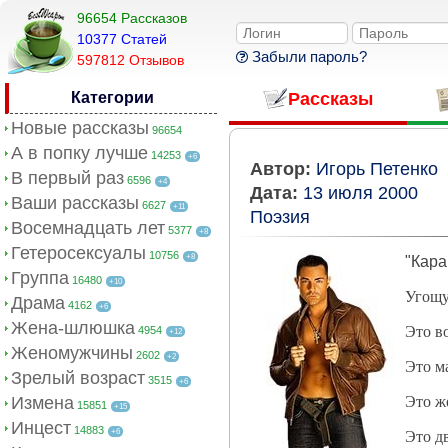
96654 Рассказов
10377 Cтатей
Забыли пароль?
597812 Отзывов
Категории
Рассказы
Новые рассказы
96654
А в попку лучше
14253
+6
Автор:
Игорь Петенко
В первый раз
6596
+4
Дата:
13 июля 2000
Ваши рассказы
6627
+11
Поэзия
Восемнадцать лет
5377
+8
Гетеросексуалы
10756
+8
"Кара
Группа
16480
+10
Угощу
Драма
4162
+6
Жена-шлюшка
Это в
4954
+12
Женомужчины
2602
+2
Это м
Зрелый возраст
3515
+6
Измена
Это ж
15851
+15
Инцест
14883
+6
Это дв