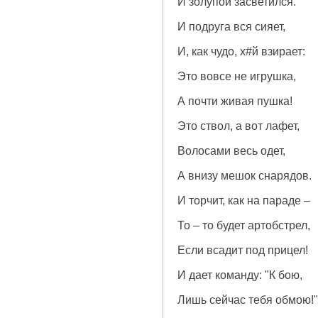
И золупой засветился.
И подруга вся сияет,
И, как чудо, х#й взирает:
Это вовсе не игрушка,
А почти живая пушка!
Это ствол, а вот лафет,
Волосами весь одет,
А внизу мешок снарядов.
И торчит, как на параде –
То – то будет артобстрел,
Если всадит под прицел!
И дает команду: "К бою,
Лишь сейчас тебя обмою!"