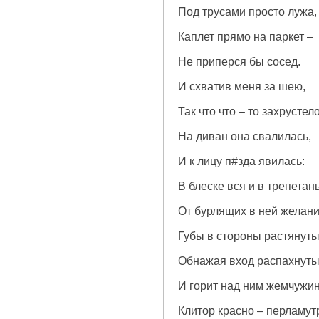
Под трусами просто лужа,
Каплет прямо на паркет –
Не приперся бы сосед.
И схватив меня за шею,
Так что что – то захрустело
На диван она свалилась,
И к лицу п#зда явилась:
В блеске вся и в трепетан
От бурлящих в ней желани
Губы в стороны растянуты
Обнажая вход распахнуты
И горит над ним жемчужи
Клитор красно – перламут