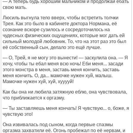
— А теперь будь хорошим мальчиком и продолжай ебать
свою мать.
Люсиль выгнула тело вверх, чтобы встретить толчки
Трея. Как это было в кабинете доктора Нормана, её
сознание вскоре сузилось и сосредоточилось на
чудесных физических ощущениях, которые мог дать ей
сильный молодой любовник. То, что на этот раз это был
её собственный сын, делало это ещё лучше.
— О, Трей, я не могу это вынести! — заскулила она. — Я
хочу, чтобы ты ебал меня всю ночь! Еби меня... засади
этого монстра в меня, заставь меня кончить, заставь
меня кончить. О, да... мамочке нужен хуй, малыш.
Мамочке нужен хуй, хуй, хууууй!
Как бы она ни любила затяжную еблю, она чувствовала,
что приближается к оргазму.
— Ты заставляешь меня кончать! Я чувствую... о, боже, я
чувствую это!
Она извивалась под сыном, когда первые спазмы
оргазма захватили её. Огонь пробежал по её нервам, и