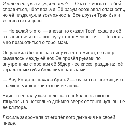
И кто теперь всё упрощает?
— Она не могла с собой
справиться, чёрт возьми. Её разум осознавал опасность,
но её пизда чуяла возможность. Все друзья Трея были
хорошо оснащены.
— Не делай этого, — внезапно сказал Трей, схватив её
за запястье и оттащив руку от промежности. — Позволь
мне позаботиться о тебе, мам.
Он уложил Люсиль на спину и лёг на живот, его лицо
оказалось между её ног. Он провёл руками по
внутренним сторонам её бёдер к её киске, раздвигая её
коралловые губы большими пальцами.
— Вау. Когда ты начала брить? — сказал он, восхищаясь
гладкой, мягкой кривизной её лобка.
Единственная узкая полоска серебряных локонов
тянулась на несколько дюймов вверх от точки чуть выше
её клитора.
Люсиль задрожала от его тёплого дыхания на своей
пизде.