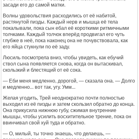
засади его до самой матки.
Волны удовольствия расходились от её набитой,
растянутой пизды. Каждый нерв и мышца её тела
покалывали, пока сын ебал её короткими ритмичными
толчками. Каждый толчок вперёд продвигал его чуть
глубже в неё, пока наконец она не почувствовала, как
его яйца стукнули по её заду.
Люсиль посмотрела вниз, чтобы увидеть, как ебучий
ствол сына появляется снова, когда он вытаскивал,
скользкий и блестящий от её сока.
— Еби меня медленно, дорогой, — сказала она. — Долго
и медленно... вот так, угу. Умм...
Желая угодить, Трей неоднократно почти полностью
выходил из её пизды и затем скользил обратно до конца.
Она прикусила нижнюю губу, сжимая внутренние
мышцы, чтобы усилить восхитительное трение, пока он
ввинчивал свой хуй туда и обратно.
— О, милый, ты точно знаешь, что делаешь, —