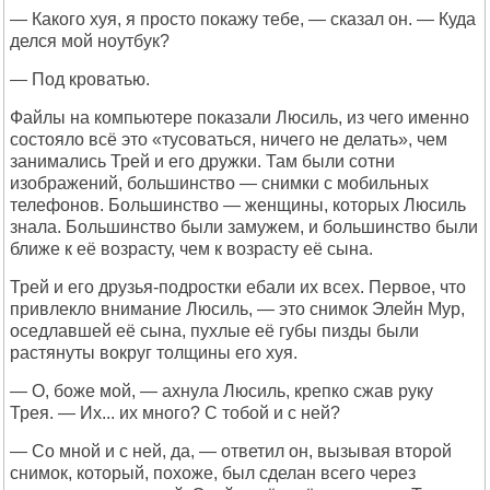
— Какого хуя, я просто покажу тебе, — сказал он. — Куда
делся мой ноутбук?
— Под кроватью.
Файлы на компьютере показали Люсиль, из чего именно
состояло всё это «тусоваться, ничего не делать», чем
занимались Трей и его дружки. Там были сотни
изображений, большинство — снимки с мобильных
телефонов. Большинство — женщины, которых Люсиль
знала. Большинство были замужем, и большинство были
ближе к её возрасту, чем к возрасту её сына.
Трей и его друзья-подростки ебали их всех. Первое, что
привлекло внимание Люсиль, — это снимок Элейн Мур,
оседлавшей её сына, пухлые её губы пизды были
растянуты вокруг толщины его хуя.
— О, боже мой, — ахнула Люсиль, крепко сжав руку
Трея. — Их... их много? С тобой и с ней?
— Со мной и с ней, да, — ответил он, вызывая второй
снимок, который, похоже, был сделан всего через