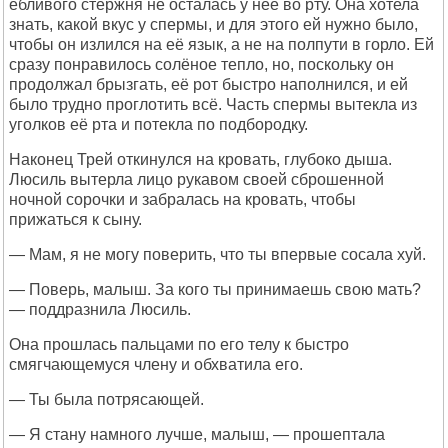
ебливого стержня не осталась у неё во рту. Она хотела
знать, какой вкус у спермы, и для этого ей нужно было,
чтобы он излился на её язык, а не на полпути в горло. Ей
сразу понравилось солёное тепло, но, поскольку он
продолжал брызгать, её рот быстро наполнился, и ей
было трудно проглотить всё. Часть спермы вытекла из
уголков её рта и потекла по подбородку.
Наконец Трей откинулся на кровать, глубоко дыша.
Люсиль вытерла лицо рукавом своей сброшенной
ночной сорочки и забралась на кровать, чтобы
прижаться к сыну.
— Мам, я не могу поверить, что ты впервые сосала хуй.
— Поверь, малыш. За кого ты принимаешь свою мать?
— поддразнила Люсиль.
Она прошлась пальцами по его телу к быстро
смягчающемуся члену и обхватила его.
— Ты была потрясающей.
— Я стану намного лучше, малыш, — прошептала