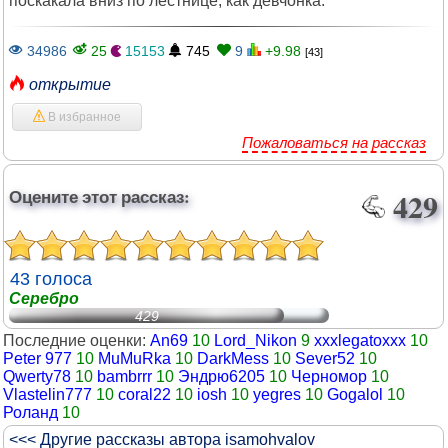
поскакала вниз по лестнице, как девчонка.
34986
25
15153
745
9
+9.98
[43]
открытие
В избранное
Пожаловаться на рассказ
Оцените этот рассказ:
429
43 голоса
Серебро
429
Последние оценки:
An69
10
Lord_Nikon
9
xxxlegatoxxx
10
Peter 977
10
MuMuRka
10
DarkMess
10
Sever52
10
Qwerty78
10
bambrrr
10
Эндрю6205
10
Черномор
10
Vlastelin777
10
coral22
10
iosh
10
yegres
10
Gogalol
10
Роланд
10
<<< Другие рассказы автора isamohvalov