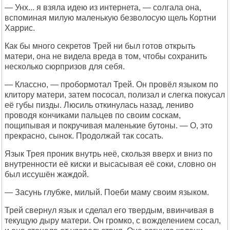
— Унх... я взяла идею из интернета, — солгала она,
вспоминая милую маленькую безволосую щель Кортни
Харрис.
Как бы много секретов Трей ни был готов открыть
матери, она не видела вреда в том, чтобы сохранить
несколько сюрпризов для себя.
— Классно, — пробормотал Трей. Он провёл языком по
клитору матери, затем пососал, полизал и слегка покусал
её губы пизды. Люсиль откинулась назад, лениво
проводя кончиками пальцев по своим соскам,
пощипывая и покручивая маленькие бутоны. — О, это
прекрасно, сынок. Продолжай так сосать.
Язык Трея проник внутрь неё, скользя вверх и вниз по
внутренности её киски и высасывая её соки, словно он
был иссушён жаждой.
— Засунь глубже, милый. Поеби маму своим языком.
Трей свернул язык и сделал его твердым, ввинчивая в
текущую дыру матери. Он громко, с вожделением сосал,