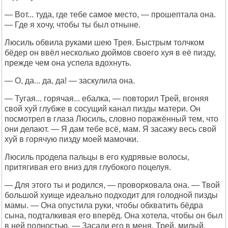
— Вот... туда, где тебе самое место, — прошептала она.
— Где я хочу, чтобы ты был отныне.
Люсиль обвила руками шею Трея. Быстрым толчком
бёдер он ввёл несколько дюймов своего хуя в её пизду,
прежде чем она успела вдохнуть.
— О, да... да, да! — заскулила она.
— Тугая... горячая... ебалка, — повторил Трей, вгоняя
свой хуй глубже в сосущий канал пизды матери. Он
посмотрел в глаза Люсиль, словно поражённый тем, что
они делают. — Я дам тебе всё, мам. Я засажу весь свой
хуй в горячую пизду моей мамочки.
Люсиль продела пальцы в его кудрявые волосы,
притягивая его вниз для глубокого поцелуя.
— Для этого ты и родился, — проворковала она. — Твой
большой хуище идеально подходит для голодной пизды
мамы. — Она опустила руки, чтобы обхватить бёдра
сына, подталкивая его вперёд. Она хотела, чтобы он был
в ней полностью. — Засади его в меня, Трей, милый,