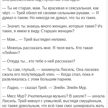
— Ты не старая, мам. Ты красивая и сексуальная, как
чёрт. — Трей обнял её своими сильными руками. — Я
думал о таком. Но никогда не думал, что ты из таких.
— Значит, ты знаешь много женщин, которые такие? Из
таких, я имею в виду. Старших женщин?
— Мам... — Трей выглядел неловко.
— Можешь рассказать мне. Я твоя мать. Кто такая
«Лейни»?
— Откуда ты... кто тебе о ней рассказал?
— Ты сам, глупый, — хихикнула Люсиль. Она ласково
сжала его полутвёрдый член. — Когда спал, пока я
развлекалась с этим большим парнем.
— Ладно, — сказал Трей. — Элейн. Элейн Мур.
— Мисс Мур?
Учительница музыки
? В школе? — ахнула
Люсиль. Трей кивнул с ухмылкой, выглядя смущённым,
но также довольным, что всё-таки смог шокировать мать