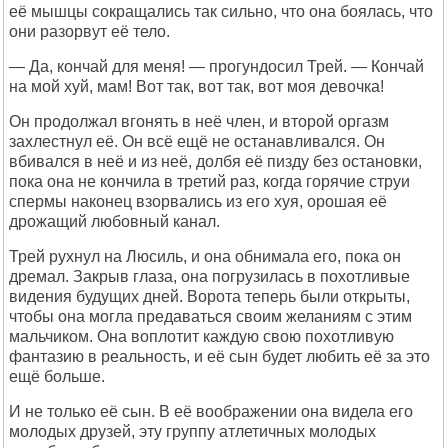
её мышцы сокращались так сильно, что она боялась, что
они разорвут её тело.
— Да, кончай для меня! — прогундосил Трей. — Кончай
на мой хуй, мам! Вот так, вот так, вот моя девочка!
Он продолжал вгонять в неё член, и второй оргазм
захлестнул её. Он всё ещё не останавливался. Он
вбивался в неё и из неё, долбя её пизду без остановки,
пока она не кончила в третий раз, когда горячие струи
спермы наконец взорвались из его хуя, орошая её
дрожащий любовный канал.
Трей рухнул на Люсиль, и она обнимала его, пока он
дремал. Закрыв глаза, она погрузилась в похотливые
видения будущих дней. Ворота теперь были открыты,
чтобы она могла предаваться своим желаниям с этим
мальчиком. Она воплотит каждую свою похотливую
фантазию в реальность, и её сын будет любить её за это
ещё больше.
И не только её сын. В её воображении она видела его
молодых друзей, эту группу атлетичных молодых