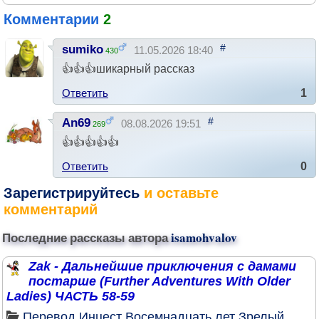
Комментарии
2
#
sumiko
11.05.2026 18:40
430
👍👍👍шикарный рассказ
Ответить
1
#
An69
08.08.2026 19:51
269
👍👍👍👍👍
Ответить
0
Зарегистрируйтесь
и оставьте
комментарий
Последние рассказы автора
isamohvalov
Zak - Дальнейшие приключения с дамами
постарше (Further Adventures With Older
Ladies) ЧАСТЬ 58-59
Перевод
Инцест
Восемнадцать лет
Зрелый