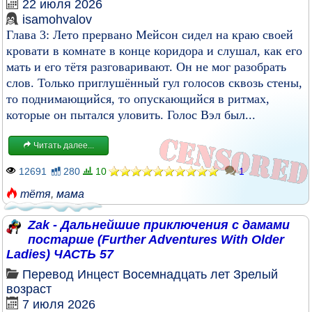
22 июля 2026
isamohvalov
Глава 3: Лето прервано Мейсон сидел на краю своей
кровати в комнате в конце коридора и слушал, как его
мать и его тётя разговаривают. Он не мог разобрать
слов. Только приглушённый гул голосов сквозь стены,
то поднимающийся, то опускающийся в ритмах,
которые он пытался уловить. Голос Вэл был...
Читать далее...
12691
280
10
1
тётя
,
мама
Zak - Дальнейшие приключения с дамами
постарше (Further Adventures With Older
Ladies) ЧАСТЬ 57
Перевод
Инцест
Восемнадцать лет
Зрелый
возраст
7 июля 2026