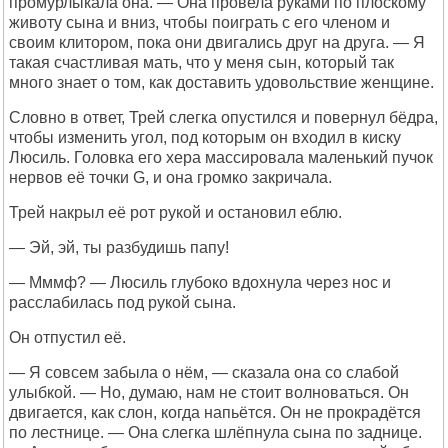
промурлыкала она. — Она провела руками по плоскому
животу сына и вниз, чтобы поиграть с его членом и
своим клитором, пока они двигались друг на друга. — Я
такая счастливая мать, что у меня сын, который так
много знает о том, как доставить удовольствие женщине.
Словно в ответ, Трей слегка опустился и повернул бёдра,
чтобы изменить угол, под которым он входил в киску
Люсиль. Головка его хера массировала маленький пучок
нервов её точки G, и она громко закричала.
Трей накрыл её рот рукой и остановил еблю.
— Эй, эй, ты разбудишь папу!
— Мммф? — Люсиль глубоко вдохнула через нос и
расслабилась под рукой сына.
Он отпустил её.
— Я совсем забыла о нём, — сказала она со слабой
улыбкой. — Но, думаю, нам не стоит волноваться. Он
двигается, как слон, когда напьётся. Он не прокрадётся
по лестнице. — Она слегка шлёпнула сына по заднице.