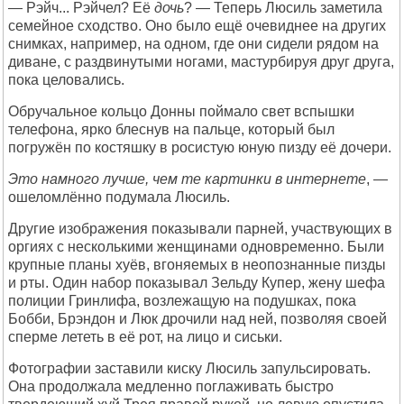
— Рэйч... Рэйчел? Её
дочь
? — Теперь Люсиль заметила
семейное сходство. Оно было ещё очевиднее на других
снимках, например, на одном, где они сидели рядом на
диване, с раздвинутыми ногами, мастурбируя друг друга,
пока целовались.
Обручальное кольцо Донны поймало свет вспышки
телефона, ярко блеснув на пальце, который был
погружён по костяшку в росистую юную пизду её дочери.
Это намного лучше, чем те картинки в интернете
, —
ошеломлённо подумала Люсиль.
Другие изображения показывали парней, участвующих в
оргиях с несколькими женщинами одновременно. Были
крупные планы хуёв, вгоняемых в неопознанные пизды
и рты. Один набор показывал Зельду Купер, жену шефа
полиции Гринлифа, возлежащую на подушках, пока
Бобби, Брэндон и Люк дрочили над ней, позволяя своей
сперме лететь в её рот, на лицо и сиськи.
Фотографии заставили киску Люсиль запульсировать.
Она продолжала медленно поглаживать быстро