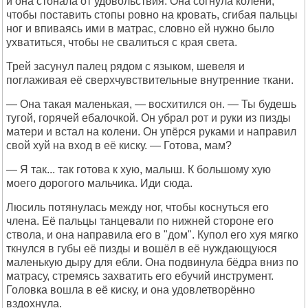
и она стонала от удовольствия. Она согнула колени,
чтобы поставить стопы ровно на кровать, сгибая пальцы
ног и впиваясь ими в матрас, словно ей нужно было
ухватиться, чтобы не свалиться с края света.
Трей засунул палец рядом с языком, шевеля и
поглаживая её сверхчувствительные внутренние ткани.
— Она такая маленькая, — восхитился он. — Ты будешь
тугой, горячей ебалочкой. Он убрал рот и руки из пизды
матери и встал на колени. Он упёрся руками и направил
свой хуй на вход в её киску. — Готова, мам?
— Я так... так готова к хую, малыш. К большому хую
моего дорогого мальчика. Иди сюда.
Люсиль потянулась между ног, чтобы коснуться его
члена. Её пальцы танцевали по нижней стороне его
ствола, и она направила его в "дом". Купол его хуя мягко
ткнулся в губы её пизды и вошёл в её нуждающуюся
маленькую дыру для ебли. Она подвинула бёдра вниз по
матрасу, стремясь захватить его ебучий инструмент.
Головка вошла в её киску, и она удовлетворённо
вздохнула.