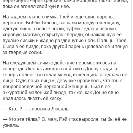
перекинуты через крепкие плечи молодого Люка Гейбла,
пока он вгонял свой хуй в неё.
На заднем плане снимка Трей и ещё один парень,
вероятно, Бобби Тилсон, ласкали молодую женщину,
одетую лишь в белые носки, туфли-седла и чёрную
хоровую мантию, открытую спереди, обнажающую её
пухлые сиськи и жадно раздвинутые ноги. Пальцы Трея
были в её пизде, пока другой парень целовал её и тянул
за твёрдые соски.
На следующем снимке действие переместилось на
ковёр, где Люк засаживал свой хуй в Донну сзади, а
теперь полностью голая молодая женщина оседлала её
лицо. Судя по их лицам, девушке нравилось, что язык
добропорядочной церковной женщины был в её
аккуратной маленькой пизде, так же, как Донне явно
нравилось лизать её киску.
— Кто...? — спросила Люсиль.
— Кто эта тёлка? О, мам, Рэйч так выросла, ты бы её не
узнала.