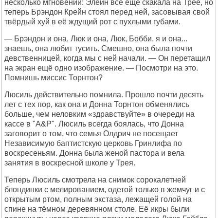
несколько мгновений: Элейн всё ещё скакала на Трее, но
теперь Брэндон Крейн стоял перед ней, засовывая свой
твёрдый хуй в её ждущий рот с пухлыми губами.
— Брэндон и она, Люк и она, Люк, Бобби, я и она...
знаешь, она любит тусить. Смешно, она была почти
девственницей, когда мы с ней начали. — Он перетащил
на экран ещё одно изображение. — Посмотри на это.
Помнишь миссис Торнтон?
Люсиль действительно помнила. Прошло почти десять
лет с тех пор, как она и Донна Торнтон обменялись
больше, чем неловким «здравствуйте» в очереди на
кассе в "A&P". Люсиль всегда боялась, что Донна
заговорит о том, что семья Олдрич не посещает
Независимую баптистскую церковь Гринлифа по
воскресеньям. Донна была женой пастора и вела
занятия в воскресной школе у Трея.
Теперь Люсиль смотрела на снимок сорокалетней
блондинки с мелированием, одетой только в жемчуг и с
открытым ртом, полным экстаза, лежащей голой на
спине на тёмном деревянном столе. Её икры были