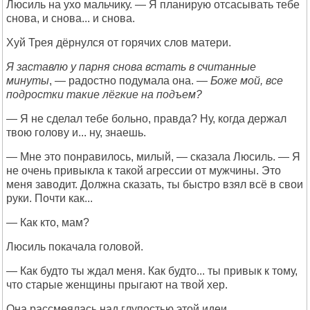
Люсиль на ухо мальчику. — Я планирую отсасывать тебе
снова, и снова... и снова.
Хуй Трея дёрнулся от горячих слов матери.
Я заставлю у парня снова встать в считанные
минуты
, — радостно подумала она. —
Боже мой, все
подростки такие лёгкие на подъем?
— Я не сделал тебе больно, правда? Ну, когда держал
твою голову и... ну, знаешь.
— Мне это понравилось, милый, — сказала Люсиль. — Я
не очень привыкла к такой агрессии от мужчины. Это
меня заводит. Должна сказать, ты быстро взял всё в свои
руки. Почти как...
— Как кто, мам?
Люсиль покачала головой.
— Как будто ты ждал меня. Как будто... ты привык к тому,
что старые женщины прыгают на твой хер.
Она рассмеялась над глупостью этой идеи.