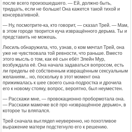
после всего произошедшего. — Ей, должно быть,
тридцать, если не больше! Она кажется такой тихой и
консервативной.
— Ну, посмотрите-ка, кто говорит, — сказал Трей. — Мам,
в этом городе творится куча извращённого дерьма. Ты и
представить не можешь.
Люсиль обнаружила, что, узнав, о ком мечтал Трей, она
уже не чувствовала той ревности, что раньше. Вместо
этого мысль о том, как её сын ебёт Элейн Мур,
возбуждала её. Она начала задаваться вопросом, есть
ли пределы её собственным извращённым сексуальным
желаниям... но, поскольку в этот момент она
прижималась к шее своего сына-подростка и дрочила
его к новому стояку, вопрос, вероятно, был неуместен.
— Расскажи мне, — провокационно пробормотала она.
— Расскажи мамочке всё про «извращённое дерьмо», в
которое ты вляпался.
Трей сначала выглядел неуверенно, но похотливое
выражение матери подстегнуло его к решению.