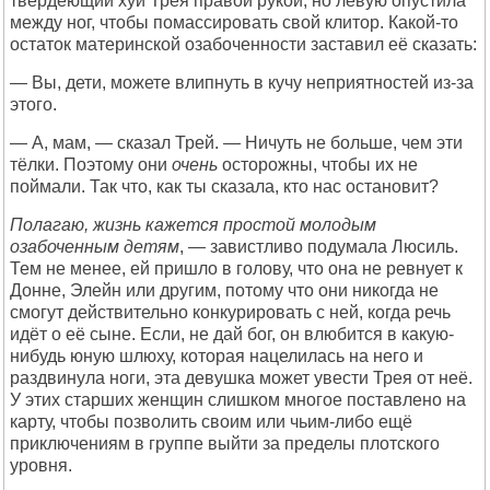
твердеющий хуй Трея правой рукой, но левую опустила
между ног, чтобы помассировать свой клитор. Какой-то
остаток материнской озабоченности заставил её сказать:
— Вы, дети, можете влипнуть в кучу неприятностей из-за
этого.
— А, мам, — сказал Трей. — Ничуть не больше, чем эти
тёлки. Поэтому они
очень
осторожны, чтобы их не
поймали. Так что, как ты сказала, кто нас остановит?
Полагаю, жизнь кажется простой молодым
озабоченным детям
, — завистливо подумала Люсиль.
Тем не менее, ей пришло в голову, что она не ревнует к
Донне, Элейн или другим, потому что они никогда не
смогут действительно конкурировать с ней, когда речь
идёт о её сыне. Если, не дай бог, он влюбится в какую-
нибудь юную шлюху, которая нацелилась на него и
раздвинула ноги, эта девушка может увести Трея от неё.
У этих старших женщин слишком многое поставлено на
карту, чтобы позволить своим или чьим-либо ещё
приключениям в группе выйти за пределы плотского
уровня.