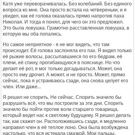
Катя уже переворачивалась. Без колебаний. Без единого
вопроса ко мне. Она просто встала на четвереньки, и я
увидел, как её голова оказалась прямо напротив паха
Николая. И тогда я понял, для чего он это предложил.
Это была ловушка. Грамотно расставленная ловушка, в
которую мы оба попались.
Но самое неприятное - я не мог видеть, что там
происходит. Её голова заслоняла его пах. Я видел только
её рыжие волосы, рассыпавшиеся по его бедрам, её
плечи, её спину, прогибающуюся в пояснице. Но что
делает её рот, я мог только догадываться. Может, она
просто ему дрочит. А может, и не просто. Может, прямо
сейчас, пока я устраиваюсь сзади, она снова целует его
член. Или даже...
Я решил не спорить. Не сейчас. Спорить значило бы
разрушить всё, что мы построили за эти дни. Спорить
значило бы пойти против воли старшего товарища,
который ведет нас к светлому будущему. Я решил делать
так, как скажет он. Расположившись сзади, я медленно
направил член в её теплое лоно. Она была возбуждена
настолько, что вся истекала смазкой. Мои пальцы,