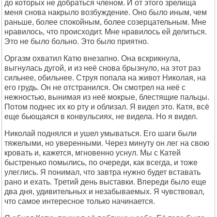
до которых не добраться членом. И от этого зрелища
меня снова накрыло возбуждение. Оно было иным, чем
раньше, более спокойным, более созерцательным. Мне
нравилось, что происходит. Мне нравилось ей делиться.
Это не было больно. Это было приятно.
Оргазм охватил Катю внезапно. Она вскрикнула,
выгнулась дугой, и из неё снова брызнуло, на этот раз
сильнее, обильнее. Струя попала на живот Николая, на
его грудь. Он не отстранился. Он смотрел на неё с
нежностью, вынимая из неё мокрые, блестящие пальцы.
Потом поднес их ко рту и облизал. Я видел это. Катя, всё
еще бьющаяся в конвульсиях, не видела. Но я видел.
Николай поднялся и ушел умываться. Его шаги были
тяжелыми, но уверенными. Через минуту он лег на свою
кровать и, кажется, мгновенно уснул. Мы с Катей
быстренько помылись, по очереди, как всегда, и тоже
улеглись. Я понимал, что завтра нужно будет вставать
рано и ехать. Третий день выставки. Впереди было еще
два дня, удивительных и незабываемых. Я чувствовал,
что самое интересное только начинается.