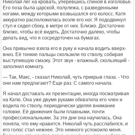
Николай лег на кровать, уперевшись спиной в изголовье.
Его поза была царской, полулежа, с разведенными
ногами, между которыми возвышался его колосс. Катя
аккуратно расположилась возле его ног. Я пододвинул
стул и сидел сбоку, в метре от них. Близко. Достаточно
близко, чтобы всё видеть. Достаточно далеко, чтобы
делать вид, что я сосредоточен на бумагах.
Она привычно взяла его в руку и начала водить вверх-
вниз. Её тонкие пальцы скользили по стволу, собирая
выступившую смазку. Этот звук - влажный, скользящий -
заполнил комнату.
— Так, Макс, - сказал Николай, чуть прикрыв глаза. - Что
они нам предлагают? Еще раз. С самого начала.
Я начал доставать их презентации, иногда посматривая
на Катю. Она уже двумя руками обхватила его член и
водила по стволу, периодически уделяя внимание
головке. Её движения были плавными, почти
профессиональными. За эти дни она научилась. Она
поняла, что ему нравится. Николай чуть расслабился, и
его голос стал нежнее. Это немного успокоило меня.