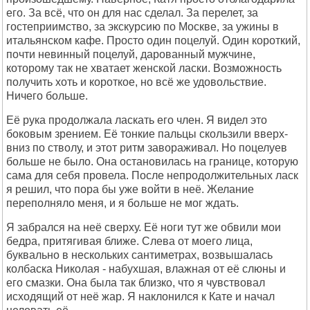
его. За всё, что он для нас сделал. За перелет, за
гостеприимство, за экскурсию по Москве, за ужины в
итальянском кафе. Просто один поцелуй. Один короткий,
почти невинный поцелуй, дарованный мужчине,
которому так не хватает женской ласки. Возможность
получить хоть и короткое, но всё же удовольствие.
Ничего больше.
Её рука продолжала ласкать его член. Я видел это
боковым зрением. Её тонкие пальцы скользили вверх-
вниз по стволу, и этот ритм завораживал. Но поцелуев
больше не было. Она остановилась на границе, которую
сама для себя провела. После непродолжительных ласк
я решил, что пора бы уже войти в неё. Желание
переполняло меня, и я больше не мог ждать.
Я забрался на неё сверху. Её ноги тут же обвили мои
бедра, притягивая ближе. Слева от моего лица,
буквально в нескольких сантиметрах, возвышалась
колбаска Николая - набухшая, влажная от её слюны и
его смазки. Она была так близко, что я чувствовал
исходящий от неё жар. Я наклонился к Кате и начал