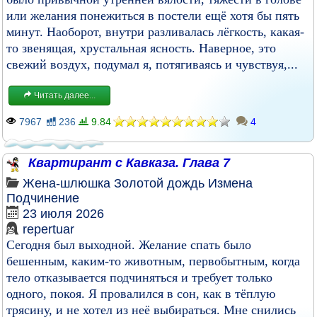
или желания понежиться в постели ещё хотя бы пять
минут. Наоборот, внутри разливалась лёгкость, какая-
то звенящая, хрустальная ясность. Наверное, это
свежий воздух, подумал я, потягиваясь и чувствуя,...
Читать далее...
7967
236
9.84
4
Квартирант с Кавказа. Глава 7
Жена-шлюшка
Золотой дождь
Измена
Подчинение
23 июля 2026
repertuar
Сегодня был выходной. Желание спать было
бешенным, каким-то животным, первобытным, когда
тело отказывается подчиняться и требует только
одного, покоя. Я провалился в сон, как в тёплую
трясину, и не хотел из неё выбираться. Мне снились