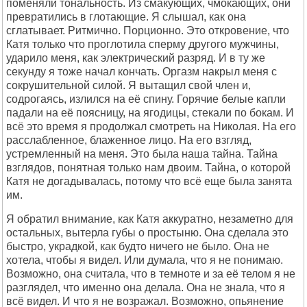
поменяли тональность. Из смакующих, чмокающих, они
превратились в глотающие. Я слышал, как она
сглатывает. Ритмично. Порционно. Это откровение, что
Катя только что проглотила сперму другого мужчины,
ударило меня, как электрический разряд. И в ту же
секунду я тоже начал кончать. Оргазм накрыл меня с
сокрушительной силой. Я вытащил свой член и,
содрогаясь, излился на её спину. Горячие белые капли
падали на её поясницу, на ягодицы, стекали по бокам. И
всё это время я продолжал смотреть на Николая. На его
расслабленное, блаженное лицо. На его взгляд,
устремленный на меня. Это была наша тайна. Тайна
взглядов, понятная только нам двоим. Тайна, о которой
Катя не догадывалась, потому что всё еще была занята
им.
Я обратил внимание, как Катя аккуратно, незаметно для
остальных, вытерла губы о простыню. Она сделала это
быстро, украдкой, как будто ничего не было. Она не
хотела, чтобы я видел. Или думала, что я не понимаю.
Возможно, она считала, что в темноте и за её телом я не
разглядел, что именно она делала. Она не знала, что я
всё видел. И что я не возражал. Возможно, опьянение