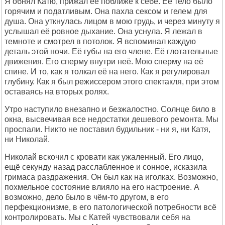
Я обнял Катю, прижал её поближе к себе. Её тело было
горячим и податливым. Она пахла сексом и гелем для
душа. Она уткнулась лицом в мою грудь, и через минуту я
услышал её ровное дыхание. Она уснула. Я лежал в
темноте и смотрел в потолок. Я вспоминал каждую
деталь этой ночи. Её губы на его члене. Её глотательные
движения. Его сперму внутри неё. Мою сперму на её
спине. И то, как я толкал её на него. Как я регулировал
глубину. Как я был режиссером этого спектакля, при этом
оставаясь на вторых ролях.
Утро наступило внезапно и безжалостно. Солнце било в
окна, высвечивая все недостатки дешевого ремонта. Мы
проспали. Никто не поставил будильник - ни я, ни Катя,
ни Николай.
Николай вскочил с кровати как ужаленный. Его лицо,
ещё секунду назад расслабленное и сонное, исказила
гримаса раздражения. Он был как на иголках. Возможно,
похмельное состояние влияло на его настроение. А
возможно, дело было в чём-то другом, в его
перфекционизме, в его патологической потребности всё
контролировать. Мы с Катей чувствовали себя на