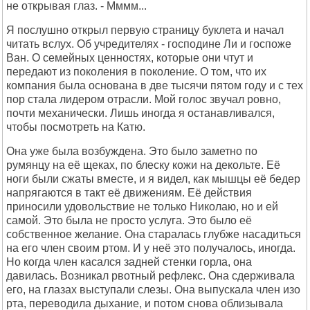
не открывая глаз. - Мммм...
Я послушно открыл первую страницу буклета и начал
читать вслух. Об учредителях - господине Ли и госпоже
Ван. О семейных ценностях, которые они чтут и
передают из поколения в поколение. О том, что их
компания была основана в две тысячи пятом году и с тех
пор стала лидером отрасли. Мой голос звучал ровно,
почти механически. Лишь иногда я останавливался,
чтобы посмотреть на Катю.
Она уже была возбуждена. Это было заметно по
румянцу на её щеках, по блеску кожи на декольте. Её
ноги были сжаты вместе, и я видел, как мышцы её бедер
напрягаются в такт её движениям. Её действия
приносили удовольствие не только Николаю, но и ей
самой. Это была не просто услуга. Это было её
собственное желание. Она старалась глубже насадиться
на его член своим ртом. И у неё это получалось, иногда.
Но когда член касался задней стенки горла, она
давилась. Возникал рвотный рефлекс. Она сдерживала
его, на глазах выступали слезы. Она выпускала член изо
рта, переводила дыхание, и потом снова облизывала