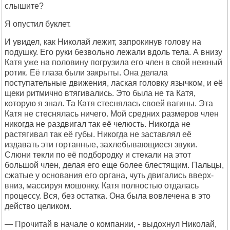
слышите?
Я опустил буклет.
И увидел, как Николай лежит, запрокинув голову на
подушку. Его руки безвольно лежали вдоль тела. А внизу
Катя уже на половину погрузила его член в свой нежный
ротик. Её глаза были закрыты. Она делала
поступательные движения, лаская головку язычком, и её
щеки ритмично втягивались. Это была не та Катя,
которую я знал. Та Катя стеснялась своей вагины. Эта
Катя не стеснялась ничего. Мой средних размеров член
никогда не раздвигал так её челюсть. Никогда не
растягивал так её губы. Никогда не заставлял её
издавать эти гортанные, захлебывающиеся звуки.
Слюни текли по её подбородку и стекали на этот
большой член, делая его еще более блестящим. Пальцы,
сжатые у основания его органа, чуть двигались вверх-
вниз, массируя мошонку. Катя полностью отдалась
процессу. Вся, без остатка. Она была вовлечена в это
действо целиком.
— Прочитай в начале о компании, - выдохнул Николай,