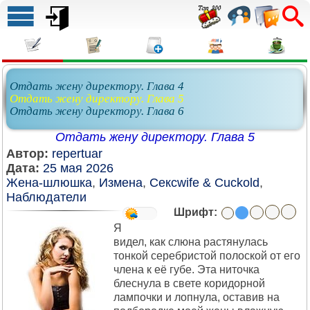
Отдать жену директору. Глава 4
Отдать жену директору. Глава 5
Отдать жену директору. Глава 6
Отдать жену директору. Глава 5
Автор:
repertuar
Дата:
25 мая 2026
Жена-шлюшка
,
Измена
,
Сексwife & Cuckold
,
Наблюдатели
Шрифт:
Я
видел, как слюна растянулась
тонкой серебристой полоской от его
члена к её губе. Эта ниточка
блеснула в свете коридорной
лампочки и лопнула, оставив на