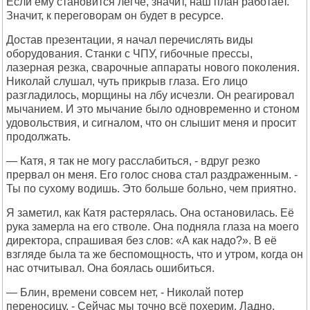
Если ему становится легче, значит, наш план работает.
Значит, к переговорам он будет в ресурсе.
Достав презентации, я начал перечислять виды
оборудования. Станки с ЧПУ, гибочные прессы,
лазерная резка, сварочные аппараты нового поколения.
Николай слушал, чуть прикрыв глаза. Его лицо
разгладилось, морщины на лбу исчезли. Он реагировал
мычанием. И это мычание было одновременно и стоном
удовольствия, и сигналом, что он слышит меня и просит
продолжать.
— Катя, я так не могу расслабиться, - вдруг резко
прервал он меня. Его голос снова стал раздраженным. -
Ты по сухому водишь. Это больше больно, чем приятно.
Я заметил, как Катя растерялась. Она остановилась. Её
рука замерла на его стволе. Она подняла глаза на моего
директора, спрашивая без слов: «А как надо?». В её
взгляде была та же беспомощность, что и утром, когда он
нас отчитывал. Она боялась ошибиться.
— Блин, времени совсем нет, - Николай потер
переносицу. - Сейчас мы точно всё похерим. Ладно,