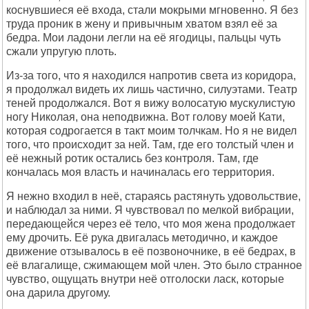
коснувшиеся её входа, стали мокрыми мгновенно. Я без
труда проник в жену и привычным хватом взял её за
бедра. Мои ладони легли на её ягодицы, пальцы чуть
сжали упругую плоть.
Из-за того, что я находился напротив света из коридора,
я продолжал видеть их лишь частично, силуэтами. Театр
теней продолжался. Вот я вижу волосатую мускулистую
ногу Николая, она неподвижна. Вот голову моей Кати,
которая содрогается в такт моим толчкам. Но я не видел
того, что происходит за ней. Там, где его толстый член и
её нежный ротик остались без контроля. Там, где
кончалась моя власть и начиналась его территория.
Я нежно входил в неё, стараясь растянуть удовольствие,
и наблюдал за ними. Я чувствовал по мелкой вибрации,
передающейся через её тело, что моя жена продолжает
ему дрочить. Её рука двигалась методично, и каждое
движение отзывалось в её позвоночнике, в её бедрах, в
её влагалище, сжимающем мой член. Это было странное
чувство, ощущать внутри неё отголоски ласк, которые
она дарила другому.