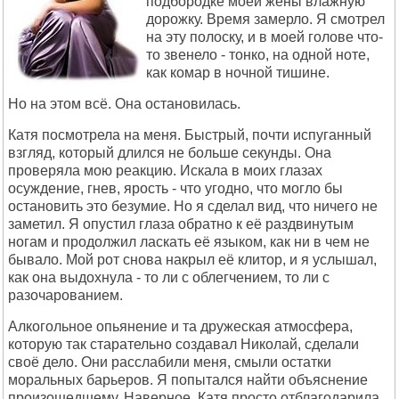
подбородке моей жены влажную
дорожку. Время замерло. Я смотрел
на эту полоску, и в моей голове что-
то звенело - тонко, на одной ноте,
как комар в ночной тишине.
Но на этом всё. Она остановилась.
Катя посмотрела на меня. Быстрый, почти испуганный
взгляд, который длился не больше секунды. Она
проверяла мою реакцию. Искала в моих глазах
осуждение, гнев, ярость - что угодно, что могло бы
остановить это безумие. Но я сделал вид, что ничего не
заметил. Я опустил глаза обратно к её раздвинутым
ногам и продолжил ласкать её языком, как ни в чем не
бывало. Мой рот снова накрыл её клитор, и я услышал,
как она выдохнула - то ли с облегчением, то ли с
разочарованием.
Алкогольное опьянение и та дружеская атмосфера,
которую так старательно создавал Николай, сделали
своё дело. Они расслабили меня, смыли остатки
моральных барьеров. Я попытался найти объяснение
произошедшему. Наверное, Катя просто отблагодарила