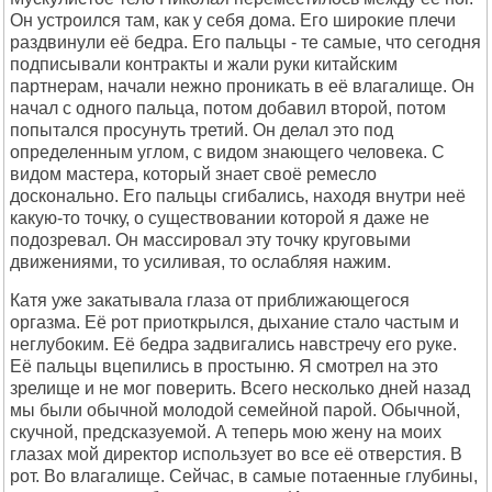
Он устроился там, как у себя дома. Его широкие плечи
раздвинули её бедра. Его пальцы - те самые, что сегодня
подписывали контракты и жали руки китайским
партнерам, начали нежно проникать в её влагалище. Он
начал с одного пальца, потом добавил второй, потом
попытался просунуть третий. Он делал это под
определенным углом, с видом знающего человека. С
видом мастера, который знает своё ремесло
досконально. Его пальцы сгибались, находя внутри неё
какую-то точку, о существовании которой я даже не
подозревал. Он массировал эту точку круговыми
движениями, то усиливая, то ослабляя нажим.
Катя уже закатывала глаза от приближающегося
оргазма. Её рот приоткрылся, дыхание стало частым и
неглубоким. Её бедра задвигались навстречу его руке.
Её пальцы вцепились в простыню. Я смотрел на это
зрелище и не мог поверить. Всего несколько дней назад
мы были обычной молодой семейной парой. Обычной,
скучной, предсказуемой. А теперь мою жену на моих
глазах мой директор использует во все её отверстия. В
рот. Во влагалище. Сейчас, в самые потаенные глубины,