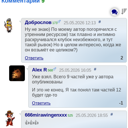
Комментарии
9
#
Доброслов
25.05.2026 12:13
173
Ну не знаю) По моему автор погорячился с
утренним ресурсом) так плавно и интимно
раскручивался клубок неизбежного, и тут
такой рывок) Но в целом интересно, когда же
он возьмёт ее целиком?)
Ответить
2
#
Alex R
25.05.2026 16:05
568
Уже взял. Всего 9 частей уже у автора
опубликованы
И это не конец. Я так понял там частей 12
будет где-то
Ответить
-1
#
666mirawingenxxx
25.05.2026 18:55
525
👍👍👍