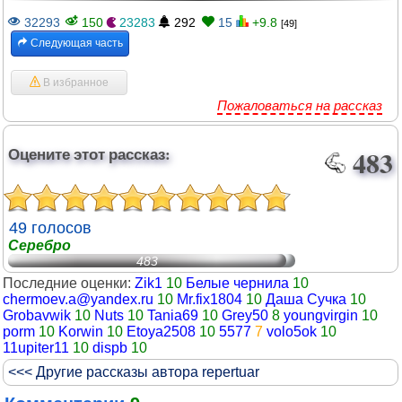
32293
150
23283
292
15
+9.8
[49]
Следующая часть
В избранное
Пожаловаться на рассказ
Оцените этот рассказ:
483
49 голосов
Серебро
483
Последние оценки:
Zik1
10
Белые чернила
10
chermoev.a@yandex.ru
10
Mr.fix1804
10
Даша Сучка
10
Grobavwik
10
Nuts
10
Tania69
10
Grey50
8
youngvirgin
10
porm
10
Korwin
10
Etoya2508
10
5577
7
volo5ok
10
11upiter11
10
dispb
10
<<< Другие рассказы автора repertuar