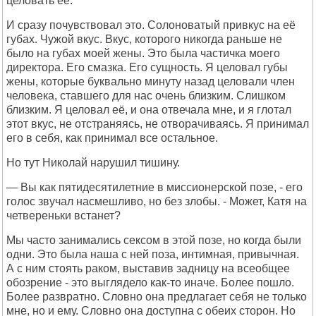
целовать её.
И сразу почувствовал это. Солоноватый привкус на её
губах. Чужой вкус. Вкус, которого никогда раньше не
было на губах моей жены. Это была частичка моего
директора. Его смазка. Его сущность. Я целовал губы
жены, которые буквально минуту назад целовали член
человека, ставшего для нас очень близким. Слишком
близким. Я целовал её, и она отвечала мне, и я глотал
этот вкус, не отстраняясь, не отворачиваясь. Я принимал
его в себя, как принимал все остальное.
Но тут Николай нарушил тишину.
— Вы как пятидесятилетние в миссионерской позе, - его
голос звучал насмешливо, но без злобы. - Может, Катя на
четвереньки встанет?
Мы часто занимались сексом в этой позе, но когда были
одни. Это была наша с ней поза, интимная, привычная.
А с ним стоять раком, выставив задницу на всеобщее
обозрение - это выглядело как-то иначе. Более пошло.
Более развратно. Словно она предлагает себя не только
мне, но и ему. Словно она доступна с обеих сторон. Но