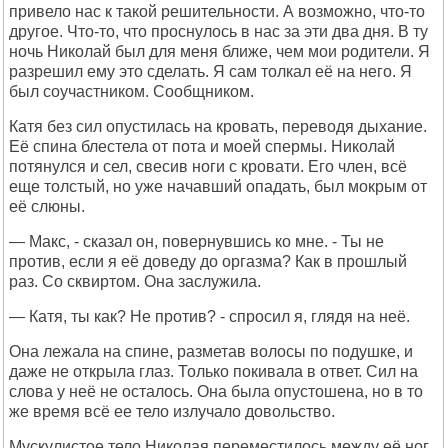
привело нас к такой решительности. А возможно, что-то
другое. Что-то, что проснулось в нас за эти два дня. В ту
ночь Николай был для меня ближе, чем мои родители. Я
разрешил ему это сделать. Я сам толкал её на него. Я
был соучастником. Сообщником.
Катя без сил опустилась на кровать, переводя дыхание.
Её спина блестела от пота и моей спермы. Николай
потянулся и сел, свесив ноги с кровати. Его член, всё
еще толстый, но уже начавший опадать, был мокрым от
её слюны.
— Макс, - сказал он, повернувшись ко мне. - Ты не
против, если я её доведу до оргазма? Как в прошлый
раз. Со сквиртом. Она заслужила.
— Катя, ты как? Не против? - спросил я, глядя на неё.
Она лежала на спине, разметав волосы по подушке, и
даже не открыла глаз. Только покивала в ответ. Сил на
слова у неё не осталось. Она была опустошена, но в то
же время всё ее тело излучало довольство.
Мускулистое тело Николая переместилось между её ног.