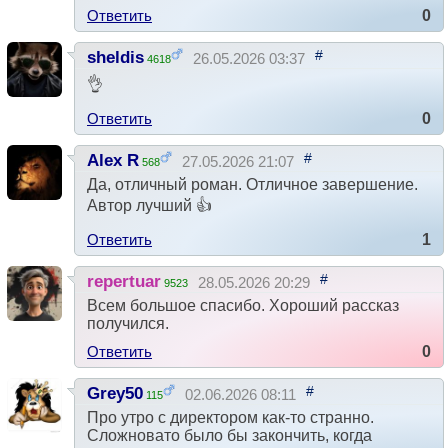
Ответить
0
#
sheldis
26.05.2026 03:37
4618
👌
Ответить
0
#
Alex R
27.05.2026 21:07
568
Да, отличный роман. Отличное завершение.
Автор лучший 👍
Ответить
1
#
repertuar
28.05.2026 20:29
9523
Всем большое спасибо. Хороший рассказ
получился.
Ответить
0
#
Grey50
02.06.2026 08:11
115
Про утро с директором как-то странно.
Сложновато было бы закончить, когда