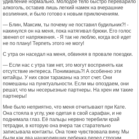
удивление нормально. Молодое тело быстро переварило
алкоголь, оставив лишь легкий намек на вчерашние
возлияния, и было готово к новым приключениям.
— Блин, Максим, ты почему не поставил будильник?! -
накинулся он на меня, пока натягивал брюки. Его голос
звенел от напряжения. - Я так не люблю, когда всё идет
не по плану! Терпеть этого не могу!
С утра он наседал на меня, обвиняя в провале поездки.
— Если нас с утра там нет, это могут воспринять как
отсутствие интереса. Понимаешь?! А особенно эти
китайцы. У них свои тараканы на этот счет. Они
помешаны на пунктуальности. Если мы опоздаем, они
решат, что мы несерьезные партнеры. На хрен им такие
партнеры!
Мне было неприятно, что меня отчитывают при Кате.
Она стояла в углу, уже одетая в свой сарафан, и не
поднимала глаз. Её пальцы нервно теребили край
тетрадки, в которую она вчера так старательно
записывала контакты. Она тоже чувствовала вину. Мы
были как два нашкодивших ребенка перед строгим