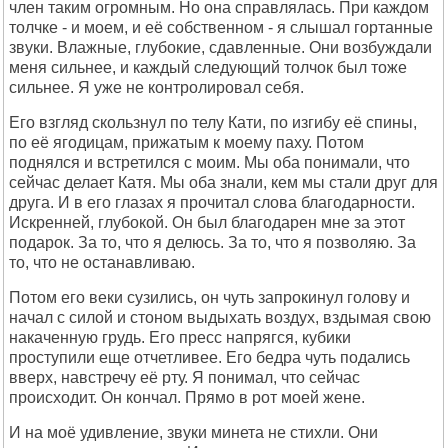
член таким огромным. Но она справлялась. При каждом
толчке - и моем, и её собственном - я слышал гортанные
звуки. Влажные, глубокие, сдавленные. Они возбуждали
меня сильнее, и каждый следующий толчок был тоже
сильнее. Я уже не контролировал себя.
Его взгляд скользнул по телу Кати, по изгибу её спины,
по её ягодицам, прижатым к моему паху. Потом
поднялся и встретился с моим. Мы оба понимали, что
сейчас делает Катя. Мы оба знали, кем мы стали друг для
друга. И в его глазах я прочитал слова благодарности.
Искренней, глубокой. Он был благодарен мне за этот
подарок. За то, что я делюсь. За то, что я позволяю. За
то, что не останавливаю.
Потом его веки сузились, он чуть запрокинул голову и
начал с силой и стоном выдыхать воздух, вздымая свою
накаченную грудь. Его пресс напрягся, кубики
проступили еще отчетливее. Его бедра чуть подались
вверх, навстречу её рту. Я понимал, что сейчас
происходит. Он кончал. Прямо в рот моей жене.
И на моё удивление, звуки минета не стихли. Они