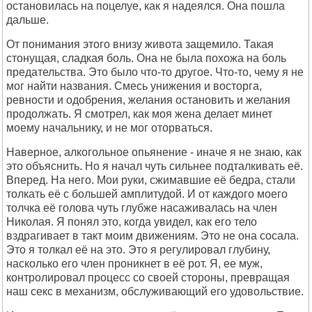
остановилась на поцелуе, как я надеялся. Она пошла
дальше.
От понимания этого внизу живота защемило. Такая
стонущая, сладкая боль. Она не была похожа на боль
предательства. Это было что-то другое. Что-то, чему я не
мог найти названия. Смесь унижения и восторга,
ревности и одобрения, желания остановить и желания
продолжать. Я смотрел, как моя жена делает минет
моему начальнику, и не мог оторваться.
Наверное, алкогольное опьянение - иначе я не знаю, как
это объяснить. Но я начал чуть сильнее подталкивать её.
Вперед. На него. Мои руки, сжимавшие её бедра, стали
толкать её с большей амплитудой. И от каждого моего
толчка её голова чуть глубже насаживалась на член
Николая. Я понял это, когда увидел, как его тело
вздрагивает в такт моим движениям. Это не она сосала.
Это я толкал её на это. Это я регулировал глубину,
насколько его член проникнет в её рот. Я, ее муж,
контролировал процесс со своей стороны, превращая
наш секс в механизм, обслуживающий его удовольствие.