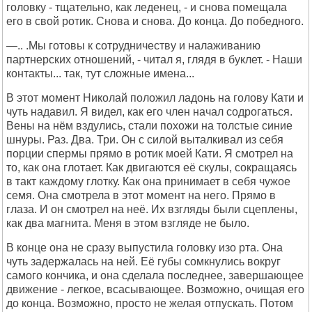
головку - тщательно, как леденец, - и снова помещала
его в свой ротик. Снова и снова. До конца. До победного.
—.. .Мы готовы к сотрудничеству и налаживанию
партнерских отношений, - читал я, глядя в буклет. - Наши
контакты... так, тут сложные имена...
В этот момент Николай положил ладонь на голову Кати и
чуть надавил. Я видел, как его член начал содрогаться.
Вены на нём вздулись, стали похожи на толстые синие
шнуры. Раз. Два. Три. Он с силой выталкивал из себя
порции спермы прямо в ротик моей Кати. Я смотрел на
то, как она глотает. Как двигаются её скулы, сокращаясь
в такт каждому глотку. Как она принимает в себя чужое
семя. Она смотрела в этот момент на него. Прямо в
глаза. И он смотрел на неё. Их взгляды были сцеплены,
как два магнита. Меня в этом взгляде не было.
В конце она не сразу выпустила головку изо рта. Она
чуть задержалась на ней. Её губы сомкнулись вокруг
самого кончика, и она сделала последнее, завершающее
движение - легкое, всасывающее. Возможно, очищая его
до конца. Возможно, просто не желая отпускать. Потом