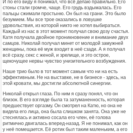
И по его виду я понимал, что всё делаю правильно. Его
стоны стали громче, чаще. Его грудь вздымалась. Его
пальцы сжимали простыню. Он был на грани. Это было
безумием. Мы все трое оказались в ловушке
удовольствия, из которой никто не хотел выбираться.
Каждый из нас в этот момент получал свою дозу счастья.
Катя получала двойное проникновение и внимание двух
самцов. Николай получал минет от молодой замужней
женщины, пока её муж входит в неё сзади. А я получал
всё сразу, секс с женой, и зрелище, и это острое,
щекочущее нервы чувство унизительного возбуждения.
Наше трио было в тот момент самым что ни на есть
эффективным. Не на выставке, не в бизнесе - здесь, на
этой кровати, мы достигли абсолютной синергии.
Николай открыл глаза. По ним я сразу понял, что он
близок. В его взгляде была та затуманенность, которая
предшествует оргазму. Он смотрел на Катю, но она не
видела его лица, она была слишком занята. Она уже не
стеснялась и активно сосала его член, её голова
ритмично двигалась вперед-назад. Я не понимал, как он
у неё помещается. Её ротик был таким маленьким, а его