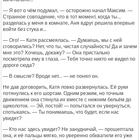
— Я вот о чём подумал, — осторожно начал Максим. —
Странное совпадение, что в тот момент, когда ты...
разделась у меня в комнате, Аня вдруг решила впервые
войти без стука и...
— Ого! — Катя рассмеялась. — Думаешь, мы с ней
сговорились? Нет, что ты, чистая случайность! Да и зачем
мне это? Хочешь, докажу? — Она пристально
посмотрела ему в глаза. — Тебя точно никто не видел по
дороге сюда?
— В смысле? Вроде нет... — не понял он.
Не дав договорить, Катя ловко развернулась. Её руки
потянулись к его шортам. Одним резким, но точным
движением она стянула их вместе с нижним бельём до
щиколоток. — Эй, постой! — попытался он увернуться,
спотыкаясь. — Ты понимаешь, что будет, если нас
увидят?
— Кто нас здесь увидит? Не занудничай, — прошептала
она, и её пальцы мягко, но уверенно обхватили его уже