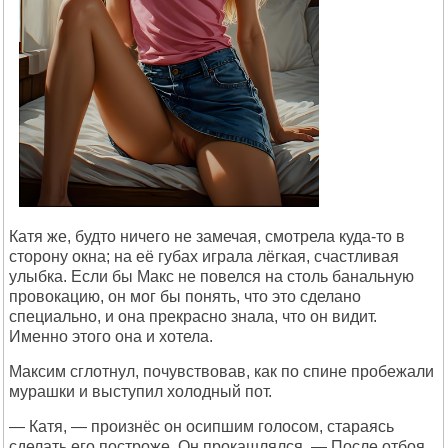
Катя же, будто ничего не замечая, смотрела куда-то в
сторону окна; на её губах играла лёгкая, счастливая
улыбка. Если бы Макс не повелся на столь банальную
провокацию, он мог бы понять, что это сделано
специально, и она прекрасно знала, что он видит.
Именно этого она и хотела.
Максим сглотнул, почувствовав, как по спине пробежали
мурашки и выступил холодный пот.
— Катя, — произнёс он осипшим голосом, стараясь
сделать его построже. Он прокашлялся. — После отбоя