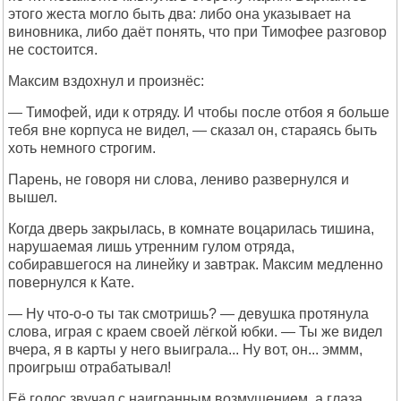
этого жеста могло быть два: либо она указывает на
виновника, либо даёт понять, что при Тимофее разговор
не состоится.
Максим вздохнул и произнёс:
— Тимофей, иди к отряду. И чтобы после отбоя я больше
тебя вне корпуса не видел, — сказал он, стараясь быть
хоть немного строгим.
Парень, не говоря ни слова, лениво развернулся и
вышел.
Когда дверь закрылась, в комнате воцарилась тишина,
нарушаемая лишь утренним гулом отряда,
собиравшегося на линейку и завтрак. Максим медленно
повернулся к Кате.
— Ну что-о-о ты так смотришь? — девушка протянула
слова, играя с краем своей лёгкой юбки. — Ты же видел
вчера, я в карты у него выиграла... Ну вот, он... эммм,
проигрыш отрабатывал!
Её голос звучал с наигранным возмущением, а глаза,