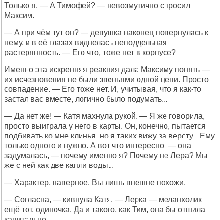
Только я. — А Тимофей? — невозмутично спросил
Максим.
— А при чём тут он? — девушка наконец повернулась к
нему, и в её глазах виднелась неподдельная
растерянность. — Его что, тоже нет в корпусе?
Именно эта искренняя реакция дала Максиму понять —
их исчезновения не были звеньями одной цепи. Просто
совпадение. — Его тоже нет. И, учитывая, что я как-то
застал вас вместе, логично было подумать...
— Да нет же! — Катя махнула рукой. — Я же говорила,
просто выиграла у него в карты. Он, конечно, пытается
подбивать ко мне клинья, но я таких вижу за версту... Ему
только одного и нужно. А вот что интересно, — она
задумалась, — почему именно я? Почему не Лера? Мы
же с ней как две капли воды...
— Характер, наверное. Вы лишь внешне похожи.
— Согласна, — кивнула Катя. — Лерка — меланхолик
ещё тот, одиночка. Да и такого, как Тим, она бы отшила
капитально...