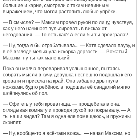
большие и карие, смотрели с таким невинным
выражением, что могли растопить любые упрёки.
— В смысле? — Максим провёл рукой по лицу, чувствуя,
как у него начинает пульсировать в висках от
негодования. — То есть как? А если бы ты проиграла?
— Ну, тогда я бы отрабатывала... — Катя сделала паузу, и
в её взгляде мелькнула искорка дерзости. — Вожатый
Максим, ну ты как маленький!
Пока он молча переваривал услышанное, пытаясь
собрать мысли в кучу, девушка неспешно подошла к его
кровати и присела на край. Она забавно дрыгнула
ножками, будто ребёнок, а подошвы её сандалий мягко
шлёпнулись об пол.
— Офигеть у тебя кроватища, — прощебетала она,
оглядывая комнату и проводя рукой по покрывалу. — А
ты наши видел? Там я одна еле помещаюсь, и пружины
скрипят.
— Ну, вообще-то я всё-таки вожа... — начал Максим, но