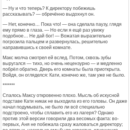
— Ну и что теперь? К директору побежишь
рассказывать? — обречённо выдохнул он.
— Нет, конечно… Пока что! — она сделала паузу, глядя
ему прямо в глаза. — Но если я ещё раз увижу
подобное… Не дай бог! — Вожатая выразительно
погрозила пальцем и развернулась, решительно
направившись к своей комнате.
Макс молча смотрел ей вслед. Потом, сквозь зубы
выругался — тихо, но очень нецензурно — и медленно
побрёл обратно. Дверь его комнаты была приоткрыта.
Войдя, он огляделся: Кати, конечно же, там уже не было.
*******
Спалось Максу откровенно плохо. Мысль об искусной
подставе Кати никак не выходила из его головы. Он даже
начал подумывать, не было ли всё специально
подстроено, чтобы сплавить его из лагеря? Однако
против этой версии говорили два весомых факта: во-
первых, Аня не побежала сразу жаловаться директору;