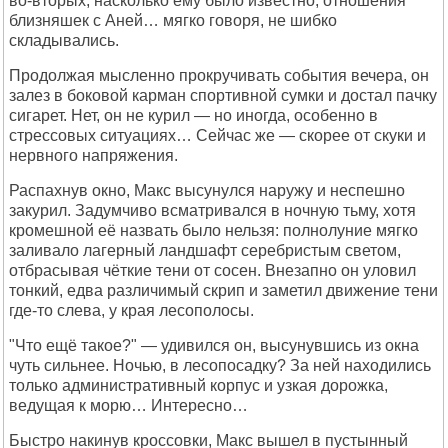
во-вторых, насколько ему было известно, отношения
близняшек с Аней… мягко говоря, не шибко
складывались.
Продолжая мысленно прокручивать события вечера, он
залез в боковой карман спортивной сумки и достал пачку
сигарет. Нет, он не курил — но иногда, особенно в
стрессовых ситуациях… Сейчас же — скорее от скуки и
нервного напряжения.
Распахнув окно, Макс высунулся наружу и неспешно
закурил. Задумчиво всматривался в ночную тьму, хотя
кромешной её назвать было нельзя: полнолуние мягко
заливало лагерный ландшафт серебристым светом,
отбрасывая чёткие тени от сосен. Внезапно он уловил
тонкий, едва различимый скрип и заметил движение тени
где-то слева, у края лесополосы.
"Что ещё такое?" — удивился он, высунувшись из окна
чуть сильнее. Ночью, в лесопосадку? За ней находились
только административный корпус и узкая дорожка,
ведущая к морю… Интересно…
Быстро накинув кроссовки, Макс вышел в пустынный