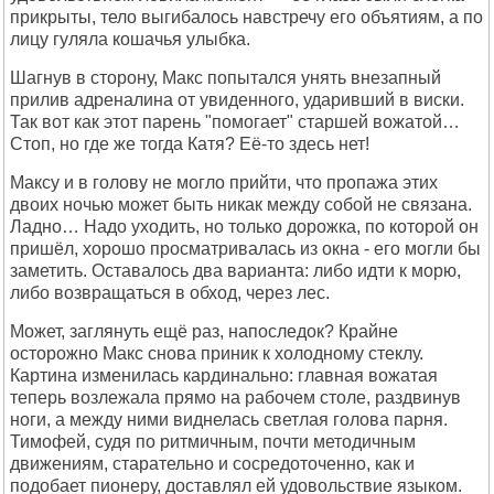
прикрыты, тело выгибалось навстречу его объятиям, а по
лицу гуляла кошачья улыбка.
Шагнув в сторону, Макс попытался унять внезапный
прилив адреналина от увиденного, ударивший в виски.
Так вот как этот парень "помогает" старшей вожатой…
Стоп, но где же тогда Катя? Её-то здесь нет!
Максу и в голову не могло прийти, что пропажа этих
двоих ночью может быть никак между собой не связана.
Ладно… Надо уходить, но только дорожка, по которой он
пришёл, хорошо просматривалась из окна - его могли бы
заметить. Оставалось два варианта: либо идти к морю,
либо возвращаться в обход, через лес.
Может, заглянуть ещё раз, напоследок? Крайне
осторожно Макс снова приник к холодному стеклу.
Картина изменилась кардинально: главная вожатая
теперь возлежала прямо на рабочем столе, раздвинув
ноги, а между ними виднелась светлая голова парня.
Тимофей, судя по ритмичным, почти методичным
движениям, старательно и сосредоточенно, как и
подобает пионеру, доставлял ей удовольствие языком.