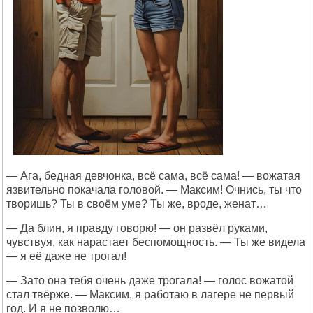
— Ага, бедная девчонка, всё сама, всё сама! — вожатая
язвительно покачала головой. — Максим! Очнись, ты что
творишь? Ты в своём уме? Ты же, вроде, женат…
— Да блин, я правду говорю! — он развёл руками,
чувствуя, как нарастает беспомощность. — Ты же видела
— я её даже не трогал!
— Зато она тебя очень даже трогала! — голос вожатой
стал твёрже. — Максим, я работаю в лагере не первый
год. И я не позволю…