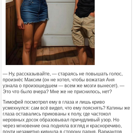
— Ну, рассказывайте, — стараясь не повышать голос,
произнёс Максим (он не хотел, чтобы вожатая Аня
узнала о произошедшем — всем же мозги вынесет). —
Это что было вчера? Мне же не приснилось, нет?
Тимофей посмотрел ему в глаза и лишь криво
усмехнулся: сам всё видел, что ему пояснять? Катины же
глаза оставались прикованы к полу, где частокол
неровных досок образовывал причудливый узор. Но
через мгновение она подняла взгляд и красноречиво,
почти незаметно кивнула в сторону парня. Вариантов