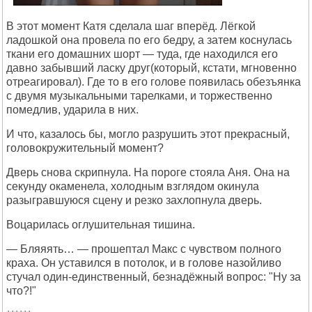
В этот момент Катя сделала шаг вперёд. Лёгкой
ладошкой она провела по его бедру, а затем коснулась
ткани его домашних шорт — туда, где находился его
давно забывший ласку друг(который, кстати, мгновенно
отреагировал). Где то в его голове появилась обезъянка
с двумя музыкальными тарелками, и торжественно
помедлив, ударила в них.
И что, казалось бы, могло разрушить этот прекрасный,
головокружительный момент?
Дверь снова скрипнула. На пороге стояла Аня. Она на
секунду окаменела, холодным взглядом окинула
разыгравшуюся сцену и резко захлопнула дверь.
Воцарилась оглушительная тишина.
— Бляяять… — прошептал Макс с чувством полного
краха. Он уставился в потолок, и в голове назойливо
стучал один-единственный, безнадёжный вопрос: "Ну за
что?!"