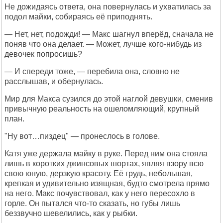
Не дожидаясь ответа, она повернулась и ухватилась за
подол майки, собираясь её приподнять.
— Нет, нет, подожди! — Макс шагнул вперёд, сначала не
поняв что она делает. — Может, лучше кого-нибудь из
девочек попросишь?
— И спереди тоже, — перебила она, словно не
расслышав, и обернулась.
Мир для Макса сузился до этой наглой девушки, сменив
привычную реальность на ошеломляющий, крупный
план.
"Ну вот…пиздец" — пронеслось в голове.
Катя уже держала майку в руке. Перед ним она стояла
лишь в коротких джинсовых шортах, являя взору всю
свою юную, дерзкую красоту. Её грудь, небольшая,
крепкая и удивительно изящная, будто смотрела прямо
на него. Макс почувствовал, как у него пересохло в
горле. Он пытался что-то сказать, но губы лишь
беззвучно шевелились, как у рыбки.