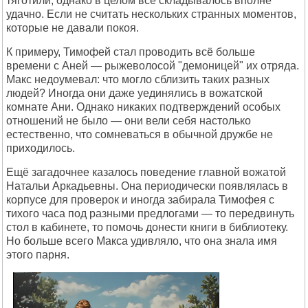
тяготили, однако в целом всё складывалось вполне
удачно. Если не считать нескольких странных моментов,
которые не давали покоя.
К примеру, Тимофей стал проводить всё больше
времени с Аней — рыжеволосой "демоницей" их отряда.
Макс недоумевал: что могло сблизить таких разных
людей? Иногда они даже уединялись в вожатской
комнате Ани. Однако никаких подтверждений особых
отношений не было — они вели себя настолько
естественно, что сомневаться в обычной дружбе не
приходилось.
Ещё загадочнее казалось поведение главной вожатой
Натальи Аркадьевны. Она периодически появлялась в
корпусе для проверок и иногда забирала Тимофея с
тихого часа под разными предлогами — то передвинуть
стол в кабинете, то помочь донести книги в библиотеку.
Но больше всего Макса удивляло, что она знала имя
этого парня.