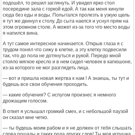
подошёл, то решил заглянуть. И увидел ярко стол
посередине зала с горкой едой. А так как меня кинули
сюда без еды и воды. Попытался пролезть в узкую щель
я тут же двинул к столу. До сыта наелся и уснул прям на
этом огромном столе. А может из-за того что место воды
я напился вина.
А тут самое интересное начинается. Открыв глаза я с
трудом понял что сижу в клетке, а эту клетку подвесили
так, что до пола не дотянуться и рукой. Передо мной
стояло мягкое кресло и в нем сидел человек в капюшоне,
из-за которого не мог разглядеть лица.
— вот и пришла новая жертва к нам ! А знаешь, ты тут и
будешь все свои обучения проходить.
— какие обучения? С испугом произнес я немного
дрожащим голосом.
В ответ я услышал громкий смех, и с небольшой паузой
он сказал мне четко.
— ты будешь моим рабом и я не должен от тебя слышать
слова пощады и таких рода других слов! Ты моя игрушка