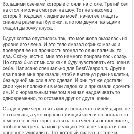
большими свечами которые стояли на столе. Третий сел
на стол и молча смотрел на шоу. Тот не знакомец
который подошел к заднице моей, начал ее гладить
сначала разминал булочки, а потом двумя пальцами
гладил дырочку ануса.
Вдруг клетка опустилась так, что моя жопа оказалась на
уровне его члена. И это тело смазал сфинкс мазью и
проверяя ее на прочность вгонял то один пальчик, то
два. Скажу честно, мне это немного понравилось сразу.
Но страх был от мысли как я буду чувствовать его член в
себе. Написано специально для BestWeapon.ru Другие
два парня мне приказали, чтоб я вытянул руки из клетки,
без единой мысли я это сделал. И они тут же достали
свои хуи и положили в мои ладошки и приказали дрочить
им. И с нормальным темпом я начал надрачивать то
одновременно, то отставая друг от друга члены.
Сзади я уже через пять минут понял что в моей дырке не
его пальцы, а уже хорошо стоящий член и он вогнал его
в меня со всей скоростью и на пол члена и остановился,
чтоб посмотреть на мою реакцию. Но я не заорал и они
наверное удивились. Тот, который сидел на столе и