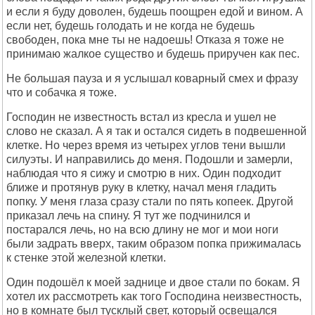
и если я буду доволен, будешь поощрен едой и вином. А
если нет, будешь голодать и не когда не будешь
свободен, пока мне ты не надоешь! Отказа я тоже не
принимаю жалкое существо и будешь приручен как пес.
Не большая пауза и я услышал коварный смех и фразу
что и собачка я тоже.
Господин не известность встал из кресла и ушел не
слово не сказал. А я так и остался сидеть в подвешенной
клетке. Но через время из четырех углов тени вышли
силуэты. И направились до меня. Подошли и замерли,
наблюдая что я сижу и смотрю в них. Один подходит
ближе и протянув руку в клетку, начал меня гладить
попку. У меня глаза сразу стали по пять копеек. Другой
приказал лечь на спину. Я тут же подчинился и
постарался лечь, но на всю длину не мог и мои ноги
были задрать вверх, таким образом попка прижималась
к стенке этой железной клетки.
Один подошёл к моей заднице и двое стали по бокам. Я
хотел их рассмотреть как того Господина неизвестность,
но в комнате был тусклый свет, который освещался