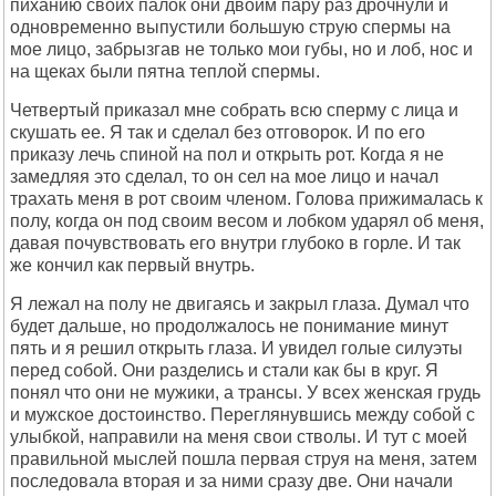
пиханию своих палок они двоим пару раз дрочнули и
одновременно выпустили большую струю спермы на
мое лицо, забрызгав не только мои губы, но и лоб, нос и
на щеках были пятна теплой спермы.
Четвертый приказал мне собрать всю сперму с лица и
скушать ее. Я так и сделал без отговорок. И по его
приказу лечь спиной на пол и открыть рот. Когда я не
замедляя это сделал, то он сел на мое лицо и начал
трахать меня в рот своим членом. Голова прижималась к
полу, когда он под своим весом и лобком ударял об меня,
давая почувствовать его внутри глубоко в горле. И так
же кончил как первый внутрь.
Я лежал на полу не двигаясь и закрыл глаза. Думал что
будет дальше, но продолжалось не понимание минут
пять и я решил открыть глаза. И увидел голые силуэты
перед собой. Они разделись и стали как бы в круг. Я
понял что они не мужики, а трансы. У всех женская грудь
и мужское достоинство. Переглянувшись между собой с
улыбкой, направили на меня свои стволы. И тут с моей
правильной мыслей пошла первая струя на меня, затем
последовала вторая и за ними сразу две. Они начали