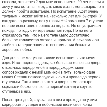
сказали, что через 2 дня мне исполняется 20 лет и если я
хочу у них остаться и отдать свою жизнь монастырю, то я
должен пройти испытание. Но испытание будет очень
трудным и может зайти на несколько лет или быстрей. У
каждого по-разному, вот у главы Нэйромонаха 7 ступени
первое испытание прошло за неделю. Но он устраивал
походы по году с интервалом пол года. Но на него
отразилось тем, что на его теле было достаточно
большое количество ожогов и шрамов. А вечерами он
любил в таверне запивать вспоминания бокалом
хорошего пойла.
Два дня я не мог узнать какие испытания и что меня
ждет. И вот подошел день, как большая железная дверь
открылась передо мной и перед уходом, меня
сопровождали с немой мимикой в путь. Только один
монах Степан пожелал удачи и сил и провел до первой
ступеньки. Так я понял, что эти двери в монастыре
скрывали бесконечные на первый взгляд и крутые
ступеньки в низ.
После трех дней, спускания в низ и прохода по узким
коридорам я увидел в небольшой щели свет. Когда