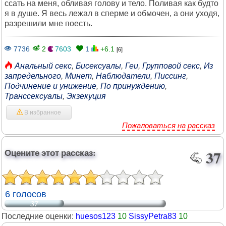
ссать на меня, обливая голову и тело. Поливая как будто
я в душе. Я весь лежал в сперме и обмочен, а они уходя,
разрешили мне поесть.
7736
2
7603
1
+6.1
[6]
Анальный секс
,
Бисексуалы
,
Геи
,
Групповой секс
,
Из
запредельного
,
Минет
,
Наблюдатели
,
Писсинг
,
Подчинение и унижение
,
По принуждению
,
Транссексуалы
,
Экзекуция
В избранное
Пожаловаться на рассказ
Оцените этот рассказ:
37
6 голосов
37
Последние оценки:
huesos123
10
SissyPetra83
10