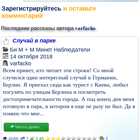
Зарегистрируйтесь
и оставьте
комментарий
Последние рассказы автора
varfacko
Случай в парке
Би
М + М
Минет
Наблюдатели
14 октября 2018
varfacko
Всем привет, кто читает эти строки! Со мной
случился один интересный случай в Германии,
Берлин. Я приехал сюда как турист с Киева, любил
погулять по улицам Берлина и посмотреть
достопримечательности города. А под конец дня меня
потянуло в парк, в котором я еще не разу не был. Да я
помню что мне...
Читать далее...
4688
7
3.45
1