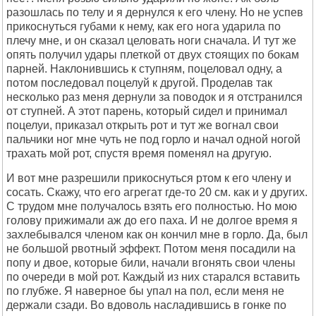
разошлась по телу и я дернулся к его члену. Но не успев
прикоснуться губами к нему, как его нога ударила по
плечу мне, и он сказал целовать ноги сначала. И тут же
опять получил удары плеткой от двух стоящих по бокам
парней. Наклонившись к ступням, поцеловал одну, а
потом последовал поцелуй к другой. Проделав так
несколько раз меня дернули за поводок и я отстранился
от ступней. А этот парень, который сидел и принимал
поцелуи, приказал открыть рот и тут же вогнал свои
пальчики ног мне чуть не под горло и начал одной ногой
трахать мой рот, спустя время поменял на другую.
И вот мне разрешили прикоснуться ртом к его члену и
сосать. Скажу, что его агрегат где-то 20 см. как и у других.
С трудом мне получалось взять его полностью. Но мою
голову прижимали аж до его паха. И не долгое время я
захлебывался членом как он кончил мне в горло. Да, был
не большой рвотный эффект. Потом меня посадили на
попу и двое, которые били, начали вгонять свои члены
по очереди в мой рот. Каждый из них старался вставить
по глубже. Я наверное бы упал на пол, если меня не
держали сзади. Во вдоволь насладившись в гонке по