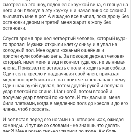
смотрел на это шоу, подошел с кружкой вина, я глянул на
него и он плюнул в эту кружку, н и начал вино со слюной
выливать мне в рот. А я жадно все выпил, пока дрочу без
остановки двоим и третий меня жарит в жопу без
остановки.
Спустя время пришёл четвертый человек, который куда-
то пропал. Мужики открыли клетку снизу, и я упал на
холодный пол. Мне одели кожаный ошейник и
пристегнули собачью цепь. За поводок держал человек
который, имел меня в зад и кончил туда же, не вынимая
члена. Приказал не вставать с пола и ходить как собака.
Один сел в кресло и надрачивая свой член, приказал
медленно приближаться на своих четырех лапах к нему.
Один шах рукой сделал, потом другой рукой и получаю
удар плеткой по спине. Шаг ногой, потом второй и
получаю удар плеткой по животе. И так дальше, меня
били плетками, когда я медленно полз до кресла и до его
члена, чтоб пососать.
И вот встал перед его ногами на четвереньках, ожидая
команды. И тут же со словами - не знаешь что делать
пес?! Меня розью сильно ударили по жопе. Аж боль