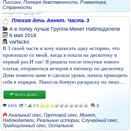
Писсинг
,
Потеря девственности
,
Романтика
,
Странности
Плохая дочь Аннет. Часть 3
А в попку лучше
Группа
Минет
Наблюдатели
6 мая 2018
varfacko
В 3 своей части я хочу написать одну историю, что
произошло со мной, когда я пошла на дискотеку в
первый раз.И так! Я решила после покупки нового
платья, отправиться вечером в пятницу на дискотеку.
Дома помогла маме и сделала уроки, начала приводить
себя в порядок. Нанесла боевую раскраску на лицо...
Читать далее...
6455
7
3.5
3
Анальный секс
,
Групповой секс
,
Минет
,
Наблюдатели
,
Реальные истории
,
Случайный секс
,
Традиционный секс
,
Остальное