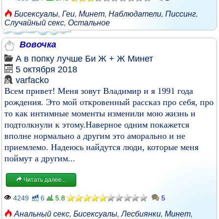
Бисексуалы
,
Геи
,
Минет
,
Наблюдатели
,
Писсинг
,
Случайный секс
,
Остальное
Вовочка
А в попку лучше
Би
Ж + Ж
Минет
5 октября 2018
varfacko
Всем привет! Меня зовут Владимир и я 1991 года
рождения. Это мой откровенный рассказ про себя, про
то как интимные моменты изменили мою жизнь и
подтолкнули к этому.Наверное одним покажется
вполне нормально а другим это аморально и не
приемлемо. Надеюсь найдутся люди, которые меня
поймут а другим...
Читать далее...
4249
6
5.8
5
Анальный секс
,
Бисексуалы
,
Лесбиянки
,
Минет
,