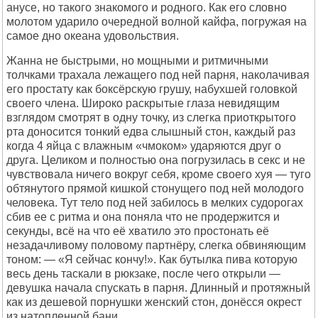
анусе, но такого знакомого и родного. Как его словно
молотом ударило очередной волной кайфа, погружая на
самое дно океана удовольствия.
Жанна не быстрыми, но мощными и ритмичными
толчками трахала лежащего под ней парня, наколачивая
его простату как боксёрскую грушу, набухшей головкой
своего члена. Широко раскрытые глаза невидящим
взглядом смотрят в одну точку, из слегка приоткрытого
рта доносится тонкий едва слышный стон, каждый раз
когда 4 яйца с влажным «чмоком» ударяются друг о
друга. Целиком и полностью она погрузилась в секс и не
чувствовала ничего вокруг себя, кроме своего хуя — туго
обтянутого прямой кишкой стонущего под ней молодого
человека. Тут тело под ней забилось в мелких судорогах
сбив ее с ритма и она поняла что не продержится и
секунды, всё на что её хватило это простонать её
незадачливому половому партнёру, слегка обвиняющим
тоном: — «Я сейчас кончу!». Как бутылка пива которую
весь день таскали в рюкзаке, после чего открыли —
девушка начала спускать в парня. Длинный и протяжный
как из дешевой порнушки женский стон, донёсся окрест
из натопленной бани.