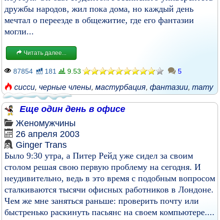
дружбы народов, жил пока дома, но каждый день
мечтал о переезде в общежитие, где его фантазии
могли...
Читать далее...
87854
181
9.53
5
сисси
,
черные члены
,
мастурбация
,
фантазии
,
тату
Еще один день в офисе
Женомужчины
26 апреля 2003
Ginger Trans
Было 9:30 утра, а Питер Рейд уже сидел за своим
столом решая свою первую проблему на сегодня. И
неудивительно, ведь в это время с подобным вопросом
сталкиваются тысячи офисных работников в Лондоне.
Чем же мне заняться раньше: проверить почту или
быстренько раскинуть пасьянс на своем компьютере....