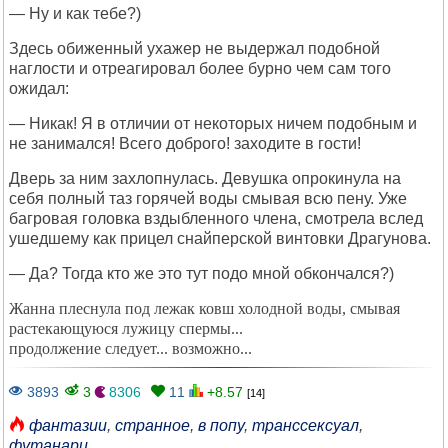
— Ну и как тебе?)
Здесь обиженный ухажер не выдержал подобной
наглости и отреагировал более бурно чем сам того
ожидал:
— Никак! Я в отличии от некоторых ничем подобным и
не занимался! Всего доброго! заходите в гости!
Дверь за ним захлопнулась. Девушка опрокинула на
себя полный таз горячей воды смывая всю пену. Уже
багровая головка вздыбленного члена, смотрела вслед
ушедшему как прицел снайперской винтовки Драгунова.
— Да? Тогда кто же это тут подо мной обкончался?)
Жанна плеснула под лежак ковш холодной воды, смывая
растекающуюся лужицу спермы...
продолжение следует... возможно...
3893
3
8306
11
+8.57
[14]
фантазии
,
странное
,
в попу
,
транссексуал
,
футанари