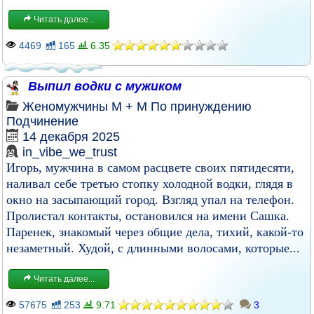
Читать далее...
4469
165
6.35
Выпил водки с мужиком
Женомужчины
М + М
По принуждению
Подчинение
14 декабря 2025
in_vibe_we_trust
Игорь, мужчина в самом расцвете своих пятидесяти,
наливал себе третью стопку холодной водки, глядя в
окно на засыпающий город. Взгляд упал на телефон.
Пролистал контакты, остановился на имени Сашка.
Паренек, знакомый через общие дела, тихий, какой-то
незаметный. Худой, с длинными волосами, которые...
Читать далее...
57675
253
9.71
3