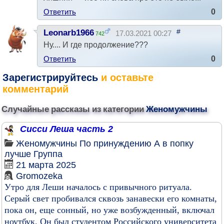
Ответить
0
#
Leonarb1966
17.03.2021 00:27
742
Ну.... И где продолжение???
Ответить
0
Зарегистрируйтесь
и оставьте
комментарий
Случайные рассказы из категории
Женомужчины
Сисси Леша часть 2
Женомужчины
По принуждению
А в попку
лучше
Группа
21 марта 2025
Gromozeka
Утро для Леши началось с привычного ритуала.
Серый свет пробивался сквозь занавески его комнаты,
пока он, еще сонный, но уже возбужденный, включал
ноутбук. Он был студентом Российского университета