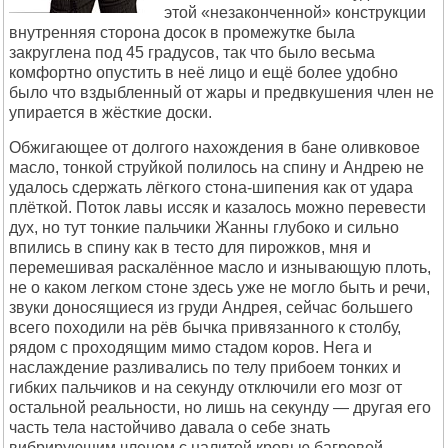
этой «незаконченной» конструкции
внутренняя сторона досок в промежутке была
закруглена под 45 градусов, так что было весьма
комфортно опустить в неё лицо и ещё более удобно
было что вздыбленный от жары и предвкушения член не
упирается в жёсткие доски.
Обжигающее от долгого нахождения в бане оливковое
масло, тонкой струйкой полилось на спину и Андрею не
удалось сдержать лёгкого стона-шипения как от удара
плёткой. Поток лавы иссяк и казалось можно перевести
дух, но тут тонкие пальчики Жанны глубоко и сильно
впились в спину как в тесто для пирожков, мня и
перемешивая раскалённое масло и изнывающую плоть,
не о каком легком стоне здесь уже не могло быть и речи,
звуки доносящиеся из груди Андрея, сейчас большего
всего походили на рёв бычка привязанного к столбу,
рядом с проходящим мимо стадом коров. Нега и
наслаждение разливались по телу прибоем тонких и
гибких пальчиков и на секунду отключили его мозг от
остальной реальности, но лишь на секунду — другая его
часть тела настойчиво давала о себе знать
вибрирующим членом с налитой кровью багровой