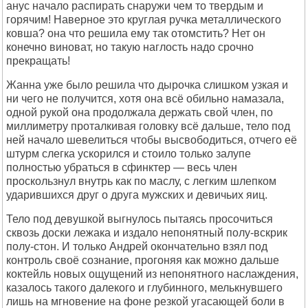
анус начало распирать снаружи чем то твердым и
горячим! Наверное это круглая ручка металлического
ковша? она что решила ему так отомстить? Нет он
конечно виноват, но такую наглость надо срочно
прекращать!
Жанна уже было решила что дырочка слишком узкая и
ни чего не получится, хотя она всё обильно намазала,
одной рукой она продолжала держать свой член, по
миллиметру проталкивая головку всё дальше, тело под
ней начало шевелиться чтобы высвободиться, отчего её
штурм слегка ускорился и стоило только залупе
полностью убраться в сфинктер — весь член
проскользнул внутрь как по маслу, с легким шлепком
ударившихся друг о друга мужских и девичьих яиц.
Тело под девушкой выгнулось пытаясь просочиться
сквозь доски лежака и издало непонятный полу-вскрик
полу-стон. И только Андрей окончательно взял под
контроль своё сознание, прогоняя как можно дальше
коктейль новых ощущений из непонятного наслаждения,
казалось такого далекого и глубинного, мелькнувшего
лишь на мгновение на фоне резкой угасающей боли в