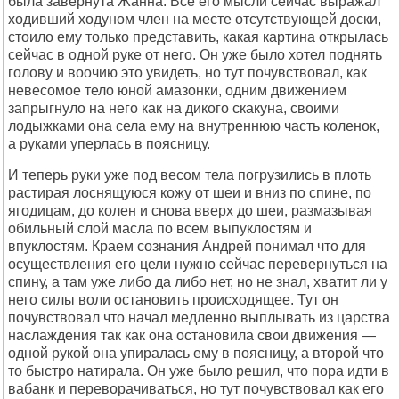
была завернута Жанна. Все его мысли сейчас выражал
ходивший ходуном член на месте отсутствующей доски,
стоило ему только представить, какая картина открылась
сейчас в одной руке от него. Он уже было хотел поднять
голову и воочию это увидеть, но тут почувствовал, как
невесомое тело юной амазонки, одним движением
запрыгнуло на него как на дикого скакуна, своими
лодыжками она села ему на внутреннюю часть коленок,
а руками уперлась в поясницу.
И теперь руки уже под весом тела погрузились в плоть
растирая лоснящуюся кожу от шеи и вниз по спине, по
ягодицам, до колен и снова вверх до шеи, размазывая
обильный слой масла по всем выпуклостям и
впуклостям. Краем сознания Андрей понимал что для
осуществления его цели нужно сейчас перевернуться на
спину, а там уже либо да либо нет, но не знал, хватит ли у
него силы воли остановить происходящее. Тут он
почувствовал что начал медленно выплывать из царства
наслаждения так как она остановила свои движения —
одной рукой она упиралась ему в поясницу, а второй что
то быстро натирала. Он уже было решил, что пора идти в
вабанк и переворачиваться, но тут почувствовал как его