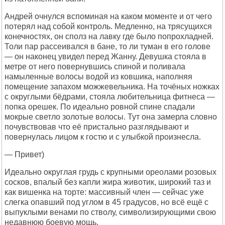
Андрей очнулся вспоминая на каком моменте и от чего
потерял над собой контроль. Медленно, на трясущихся
конечностях, он сполз на лавку где было попрохладней.
Толи пар рассеивался в бане, то ли туман в его голове
— он наконец увидел перед Жанну. Девушка стояла в
метре от него повернувшись спиной и поливала
намыленные волосы водой из ковшика, наполняя
помещение запахом можжевельника. На точёных ножках
с округлыми бёдрами, стояла любительница фитнеса —
попка орешек. По идеально ровной спине спадали
мокрые светло золотые волосы. Тут она замерла словно
почувствовав что её пристально разглядывают и
повернулась лицом к гостю и с улыбкой произнесла.
— Привет)
Идеально округлая грудь с крупными ореолами розовых
сосков, впалый без капли жира животик, широкий таз и
как вишенка на торте: массивный член — сейчас уже
слегка опавший под углом в 45 градусов, но всё ещё с
выпуклыми венами по стволу, символизирующими свою
недавнюю боевую мощь.