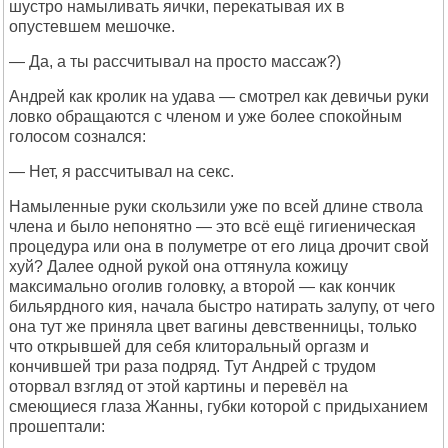
шустро намыливать яички, перекатывая их в
опустевшем мешочке.
— Да, а ты рассчитывал на просто массаж?)
Андрей как кролик на удава — смотрел как девичьи руки
ловко обращаются с членом и уже более спокойным
голосом сознался:
— Нет, я рассчитывал на секс.
Намыленные руки скользили уже по всей длине ствола
члена и было непонятно — это всё ещё гигиеническая
процедура или она в полуметре от его лица дрочит свой
хуй? Далее одной рукой она оттянула кожицу
максимально оголив головку, а второй — как кончик
бильярдного кия, начала быстро натирать залупу, от чего
она тут же приняла цвет вагины девственницы, только
что открывшей для себя клиторальный оргазм и
кончившей три раза подряд. Тут Андрей с трудом
оторвал взгляд от этой картины и перевёл на
смеющиеся глаза Жанны, губки которой с придыханием
прошептали: