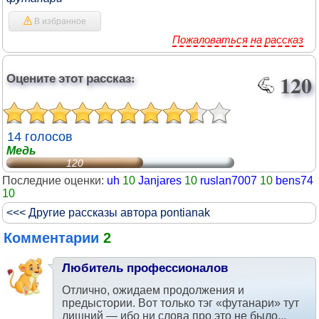
В избранное
Пожаловаться на рассказ
Оцените этот рассказ:
120
14 голосов
Медь
120
Последние оценки:
uh
10
Janjares
10
ruslan7007
10
bens74
10
<<< Другие рассказы автора pontianak
Комментарии
2
Любитель профессионалов
#
28.03.2017 22:46
Отлично, ожидаем продолжения и
предыстории. Вот только тэг «футанари» тут
лишний — ибо ни слова про это не было...