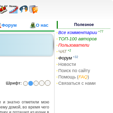
Полезное
Форум
О нас
+77
Все комментарии
ТОП-100 авторов
Пользователи
+2
ЧАТ
+32
Форум
Новости
Поиск по сайту
Помощь (
FAQ
)
Связаться с нами
Шрифт:
е и знатно отметили мою
нему домой, во время чего
руку и потащил из кухни в