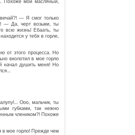
а. Похоже мой масляный,
твечай?! — Я смог только
! — Да, черт возьми, ты
то всю жизнь! Ебаать, ты
находится у тебя в горле,
ую от этого процесса. Но
ьно вколотил в мое горло
уй начал душить меня! Но
ся...
лупу!... Ооо, мальчик, ты
ыми губками, так нежно
твенным члеником?! Похоже
я в мое горло! Прежде чем