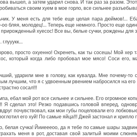
нова вышел, а затем ударил снова. И так раз за разом. Эт
пробиваться своим хуем в мое горло, все сильнее разъебыва
чик. У меня есть для тебе еще целая пара дюймов!... Еба
О-оо бляя, молодец!... Теперь еще немного. Просто еще оди
ы прирожденный хуесос! Все вы, белые сучки, рождены для э
. глууукк...
орово, просто охуенно! Охренеть, как ты сосешь! Мой хер т
с, который когда либо пробовал мое мясо! Соси его, ма
учший, ударили мне в голову, как кувалда. Мне почему-то с
ым лучшим, что я с удвоенным рвением набросился на его 
страстно сосал!!!
мпа, ебал мой рот все сильнее и сильнее. Его огромное коп
ааа!!! Я сделал это! Резко подавшись головой вперед, одн
вдруг почувствовал, как мои губы поцеловали его лобковые 
оглотил его хуй! По самые яйца!!! Джей застонал и хрипло п
о, белая сучка! Йииеееоо, да я тебе по самые шары задви
рахать меня в рот, доставая свой залитый моими слюням