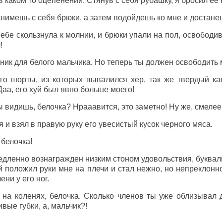
 каком то оцепенении. Стянув с себя рубашку, я бросил ее н
нимешь с себя брюки, а затем подойдешь ко мне и достанеш
себе скользнула к молнии, и брюки упали на пол, освободив
!
ик для белого мальчика. Но теперь ты должен освободить 
го шорты, из которых вывалился хер, так же твердый как
Даа, его хуй был явно больше моего!
ы видишь, белочка? Нрааавится, это заметно! Ну же, смелее,
 и взял в правую руку его увесистый кусок черного мяса.
 белочка!
едленно вознагражден низким стоном удовольствия, буква
жей положил руки мне на плечи и стал нежно, но непреклонн
ни у его ног.
а коленях, белочка. Сколько членов ты уже облизывал д
вые губки, а, мальчик?!