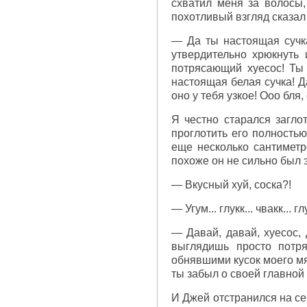
схватил меня за волосы,
похотливый взгляд сказал
— Да ты настоящая сучка
утвердительно хрюкнуть
потрясающий хуесос! Ты 
настоящая белая сучка! Д
оно у тебя узкое! Ооо бля,
Я честно старался загло
проглотить его полностью
еще несколько сантиметр
похоже он не сильно был э
— Вкусный хуй, соска?!
— Угум... глукк... чвакк... глу
— Давай, давай, хуесос, 
выглядишь просто потр
обнявшими кусок моего мя
ты забыл о своей главной 
И Джей отстранился на се