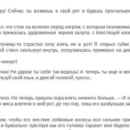
у! Сейчас ты возмешь в свой рот и будешь проглатыва
ал, что стою на коленях перед негром, с которым познакоми
е прижалась здоровенная черная залупа, с блестящей капе
почему-то страстно хочу взять ее в рот! Я открыл губки
й ствол скользнул внутрь, погрузившись примерно на дю
-чееерт!
чка! Не даром ты себя так ведешь! А теперь ты еще и м
льзуй свой язык, и двигай головой, хуесос.
охо. Но теперь пришла пора взять немного больше. — И о
 мяса влетели в мой рот, до тех пор, пока его разбухшая з
ом, чтобы его жесткие лобковые волосы все сильнее при
и буквально чувствуя как его головка таранит мое бедно