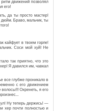
от ритм движений позволял
я его!
ть, да ты просто мастер!
н дюйм. Браво, мальчик, ты
того!
ак кайфует в твоем горле!
льчик. Соси мой хуй! Не
тало так приятно, что это
хер! Я давился им, чавкал
ье все глубже проникало в
овременно с его движением
волосы!!! Охренеть, я его
роизнес...
нул! Ну теперь держись! —
и хер почти полностью и