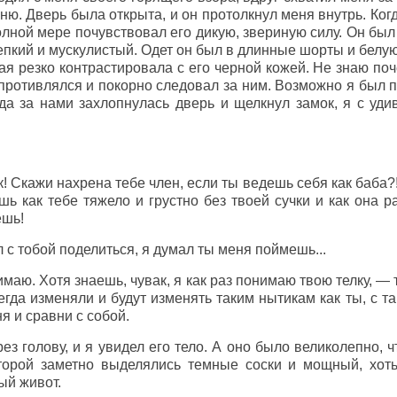
ню. Дверь была открыта, и он протолкнул меня внутрь. Когд
олной мере почувствовал его дикую, звериную силу. Он был
епкий и мускулистый. Одет он был в длинные шорты и белу
ая резко контрастировала с его черной кожей. Не знаю поч
противлялся и покорно следовал за ним. Возможно я был п
гда за нами захлопнулась дверь и щелкнул замок, я с уд
! Скажи нахрена тебе член, если ты ведешь себя как баба?!
шь как тебе тяжело и грустно без твоей сучки и как она 
ешь!
 с тобой поделиться, я думал ты меня поймешь...
маю. Хотя знаешь, чувак, я как раз понимаю твою телку, — 
сегда изменяли и будут изменять таким нытикам как ты, с
ня и сравни с собой.
ез голову, и я увидел его тело. А оно было великолепно, ч
оторой заметно выделялись темные соски и мощный, хот
ый живот.