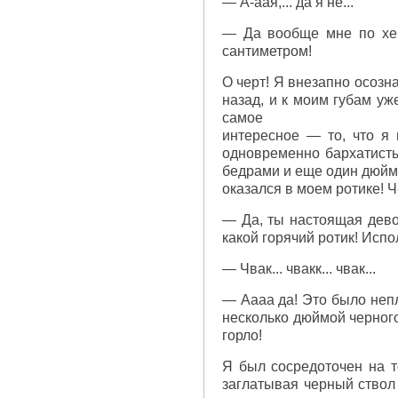
— А-аая,... да я не...
— Да вообще мне по хер
сантиметром!
О черт! Я внезапно осозн
назад, и к моим губам уж
самое
интересное — то, что я 
одновременно бархатисты
бедрами и еще один дюйм
оказался в моем ротике! Ч
— Да, ты настоящая дево
какой горячий ротик! Испо
— Чвак... чвакк... чвак...
— Аааа да! Это было непл
несколько дюймой черного
горло!
Я был сосредоточен на т
заглатывая черный ствол 