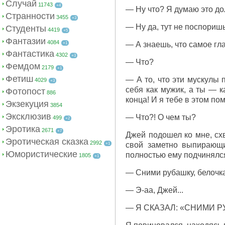
Случай
11743
+4
— Ну что? Я думаю это до
Странности
3455
+3
— Ну да, тут не поспоришь.
Студенты
4419
+5
Фантазии
4084
— А знаешь, что самое гл
+1
Фантастика
4302
+3
— Что?
Фемдом
2179
+1
Фетиш
— А то, что эти мускулы 
4029
+3
себя как мужик, а ты — к
Фотопост
886
конца! И я тебе в этом пом
Экзекуция
3854
Эксклюзив
— Что?! О чем ты?
499
+2
Эротика
2671
+7
Джей подошел ко мне, схв
Эротическая сказка
2992
свой заметно выпирающи
+1
Юмористические
полностью ему подчинялся
1805
+1
— Сними рубашку, белочка
— Э-аа, Джей...
— Я СКАЗАЛ: «СНИМИ Р