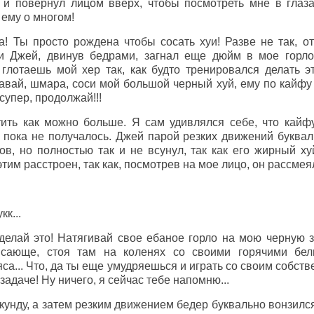
 и повернул лицом вверх, чтобы посмотреть мне в глаз
 ему о многом!
! Ты просто рождена чтобы сосать хуи! Разве не так, о
 и Джей, двинув бедрами, загнал еще дюйм в мое горло
глотаешь мой хер так, как будто тренировался делать э
авай, шмара, соси мой большой черный хуй, ему по кайфу 
 супер, продолжай!!!
тить как можно больше. Я сам удивлялся себе, что кайф
 пока не получалось. Джей парой резких движений буквал
ов, но полностью так и не всунул, так как его жирный х
тим расстроен, так как, посмотрев на мое лицо, он рассмеял
кк...
делай это! Натягивай свое ебаное горло на мою черную за
ясающе, стоя там на коленях со своими горячими бел
са... Что, да ты еще умудряешься и играть со своим собс
задаче! Ну ничего, я сейчас тебе напомню...
кунду, а затем резким движением бедер буквально вонзилс