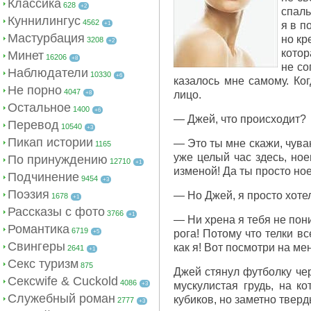
Классика
628
+2
спаль
Куннилингус
4562
я в п
+1
Мастурбация
но кр
3208
+2
котор
Минет
16206
+8
не со
Наблюдатели
10330
+6
казалось мне самому. Ко
Не порно
4047
лицо.
+8
Остальное
1400
+6
— Джей, что происходит?
Перевод
10540
+3
Пикап истории
— Это ты мне скажи, чувак
1165
уже целый час здесь, ное
По принуждению
12710
+1
изменой! Да ты просто но
Подчинение
9454
+3
Поэзия
— Но Джей, я просто хотел
1678
+1
Рассказы с фото
3766
+1
— Ни хрена я тебя не пони
Романтика
6719
рога! Потому что телки в
+5
Свингеры
как я! Вот посмотри на ме
2641
+1
Секс туризм
875
Джей стянул футболку чер
Сексwife & Cuckold
4086
мускулистая грудь, на к
+3
Служебный роман
кубиков, но заметно тверд
2777
+3