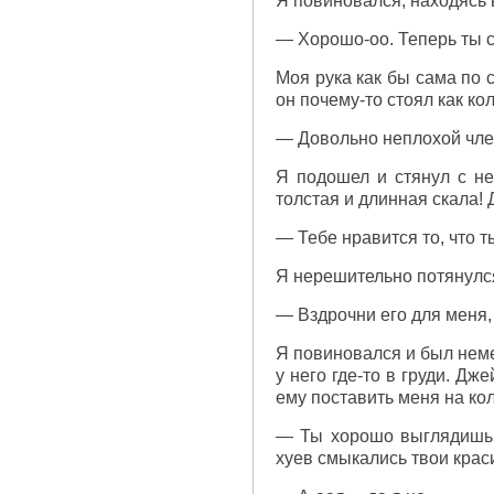
Я повиновался, находясь в
— Хорошо-оо. Теперь ты с
Моя рука как бы сама по 
он почему-то стоял как кол
— Довольно неплохой член
Я подошел и стянул с не
толстая и длинная скала! 
— Тебе нравится то, что т
Я нерешительно потянулся
— Вздрочни его для меня,
Я повиновался и был нем
у него где-то в груди. Д
ему поставить меня на коле
— Ты хорошо выглядишь н
хуев смыкались твои краси