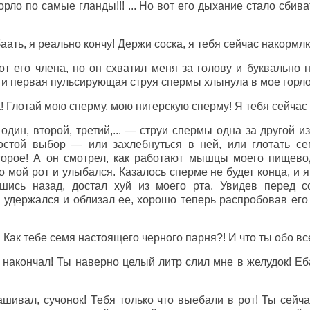
орло по самые гланды!!! ... Но вот его дыхание стало сбив
баать, я реально кончу! Держи соска, я тебя сейчас накормлю
от его члена, но он схватил меня за голову и буквально 
я и первая пульсирующая струя спермы хлынула в мое горло
! Глотай мою сперму, мою нигерскую сперму! Я тебя сейчас 
. один, второй, третий,... — струи спермы одна за другой 
стой выбор — или захлебнуться в ней, или глотать сем
орое! А он смотрел, как работают мышцы моего пищевод
о мой рот и улыбался. Казалось сперме не будет конца, и я
вшись назад, достал хуй из моего рта. Увидев перед 
 удержался и облизал ее, хорошо теперь распробовав его
! Как тебе семя настоящего черного парня?! И что ты обо в
накончал! Ты наверно целый литр слил мне в желудок! Еба
шивал, сучонок! Тебя только что выебали в рот! Ты сейч