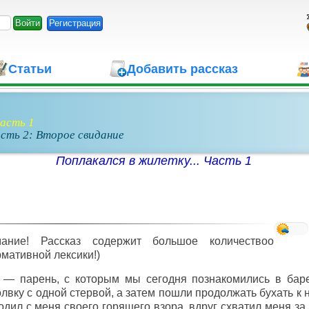
Регистрация
Статьи
Добавить рассказ
Часть 1
асть 2: Второе свидание
Поплакался в жилетку... Часть 1
мание! Рассказ содержит большое количествоо
мативной лексики!)
 — парень, с которым мы сегодня познакомились в бар
лвку с одной стервой, а затем пошли продолжать бухать к 
одил с меня своего горящего взора, вдруг схватил меня за 