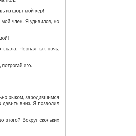
а пол...
ь из шорт мой хер!
 мой член. Я удивился, но
мой!
 скала. Черная как ночь,
 потрогай его.
льно рыком, зародившимся
о давить вниз. Я позволил
о этого? Вокруг скольких