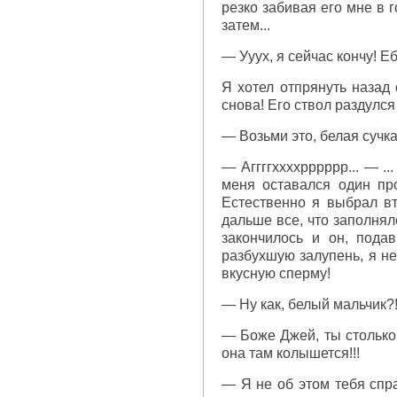
резко забивая его мне в г
затем...
— Ууух, я сейчас кончу! Е
Я хотел отпрянуть назад 
снова! Его ствол раздулс
— Возьми это, белая сучка
— Аггггххххрррррр... — ..
меня оставался один про
Естественно я выбрал вт
дальше все, что заполнял
закончилось и он, пода
разбухшую залупень, я не
вкусную сперму!
— Ну как, белый мальчик?
— Боже Джей, ты столько 
она там колышется!!!
— Я не об этом тебя спра