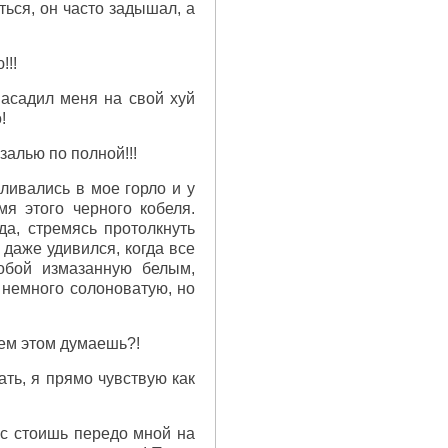
аться, он часто задышал, а
!!!
насадил меня на свой хуй
!
залью по полной!!!
изливались в мое горло и у
я этого черного кобеля.
а, стремясь протолкнуть
 даже удивился, когда все
собой измазанную белым,
 немного солоноватую, но
сем этом думаешь?!
ть, я прямо чувствую как
ас стоишь передо мной на