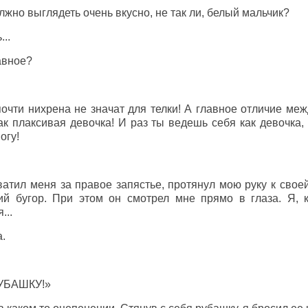
лжно выглядеть очень вкусно, не так ли, белый мальчик?
..
авное?
почти нихрена не значат для телки! А главное отличие меж
ак плаксивая девочка! И раз ты ведешь себя как девочка,
огу!
атил меня за правое запястье, протянул мою руку к свое
й бугор. При этом он смотрел мне прямо в глаза. Я, к
...
.
УБАШКУ!»