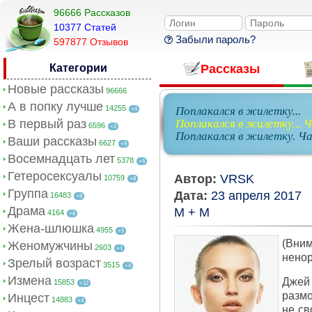
96666 Рассказов
10377 Cтатей
Забыли пароль?
597877 Отзывов
Категории
Рассказы
Новые рассказы
96666
А в попку лучше
14255
Поплакался в жилетку...
+4
В первый раз
Поплакался в жилетку... 
6596
+2
Поплакался в жилетку. Ч
Ваши рассказы
6627
+9
Восемнадцать лет
5378
+6
Гетеросексуалы
Автор:
VRSK
10759
+8
Группа
Дата:
23 апреля 2017
16483
+8
Драма
М + М
4164
+8
Жена-шлюшка
4955
+5
(Вни
Женомужчины
2603
+1
ненор
Зрелый возраст
3515
+4
Измена
Джей
15853
+12
размо
Инцест
14883
+4
не св