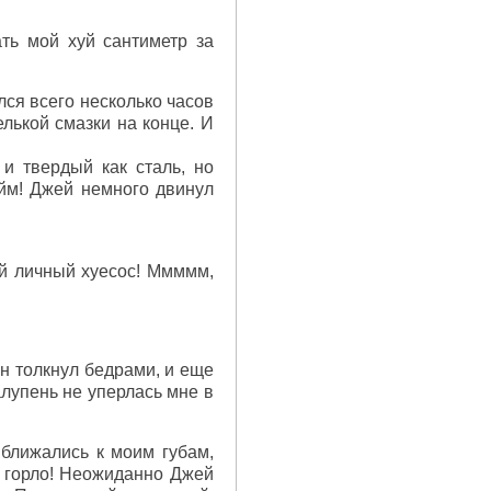
ть мой хуй сантиметр за
лся всего несколько часов
лькой смазки на конце. И
 и твердый как сталь, но
йм! Джей немного двинул
ой личный хуесос! Ммммм,
н толкнул бедрами, и еще
алупень не уперлась мне в
ближались к моим губам,
е горло! Неожиданно Джей