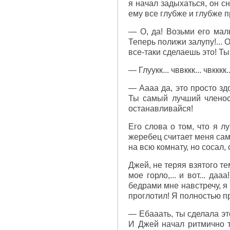
я начал задыхаться, он с
ему все глубже и глубже 
— О, да! Возьми его маль
Теперь полижи залупу!... 
все-таки сделаешь это! Т
— Глуукк... чввккк... чвкккк..
— Аааа да, это просто зд
Ты самый лучший членосо
останавливайся!
Его слова о том, что я л
жеребец считает меня сам
на всю комнату, но сосал, 
Джей, не теряя взятого те
мое горло,... и вот... д
бедрами мне навстречу, я 
проглотил! Я полностью пр
— Ебааать, ты сделала эт
И Джей начал ритмично т