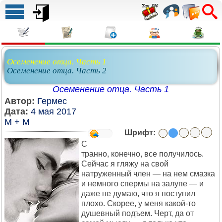
Осеменение отца. Часть 1
Осеменение отца. Часть 2
Осеменение отца. Часть 1
Автор:
Гермес
Дата:
4 мая 2017
М + М
Шрифт:
С
транно, конечно, все получилось.
Сейчас я гляжу на свой
натруженный член — на нем смазка
и немного спермы на залупе — и
даже не думаю, что я поступил
плохо. Скорее, у меня какой-то
душевный подъем. Черт, да от