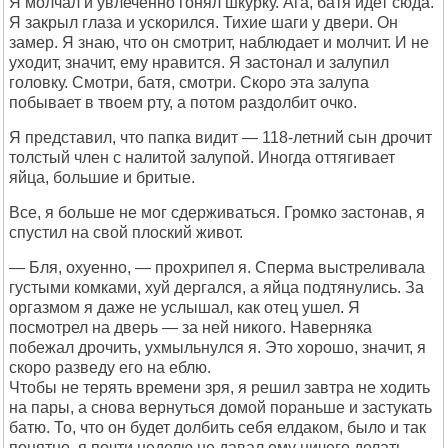
Я молчал и увлеченно гонял шкурку. Ага, батя идет сюда.
Я закрыл глаза и ускорился. Тихие шаги у двери. Он
замер. Я знаю, что он смотрит, наблюдает и молчит. И не
уходит, значит, ему нравится. Я застонал и залупил
головку. Смотри, батя, смотри. Скоро эта залупа
побывает в твоем рту, а потом раздолбит очко.
Я представил, что папка видит — 118-летний сын дрочит
толстый член с налитой залупой. Иногда оттягивает
яйца, большие и бритые.
Все, я больше не мог сдерживаться. Громко застонав, я
спустил на свой плоский живот.
— Бля, охуенно, — прохрипел я. Сперма выстреливала
густыми комками, хуй дергался, а яйца подтянулись. За
оргазмом я даже не услышал, как отец ушел. Я
посмотрел на дверь — за ней никого. Наверняка
побежал дрочить, ухмыльнулся я. Это хорошо, значит, я
скоро разведу его на еблю.
Чтобы не терять времени зря, я решил завтра не ходить
на пары, а снова вернуться домой пораньше и застукать
батю. То, что он будет долбить себя елдаком, было и так
понятно, я почти неделю не давал ему ничего делать