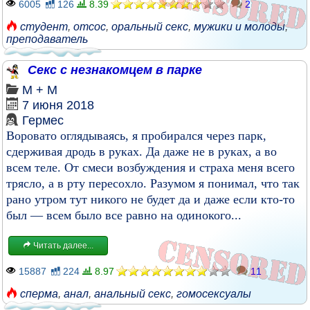
6005
126
8.39
2
студент
,
отсос
,
оральный секс
,
мужики и молоды
,
преподаватель
Секс с незнакомцем в парке
М + М
7 июня 2018
Гермес
Воровато оглядываясь, я пробирался через парк,
сдерживая дродь в руках. Да даже не в руках, а во
всем теле. От смеси возбуждения и страха меня всего
трясло, а в рту пересохло. Разумом я понимал, что так
рано утром тут никого не будет да и даже если кто-то
был — всем было все равно на одинокого...
Читать далее...
15887
224
8.97
11
сперма
,
анал
,
анальный секс
,
гомосексуалы