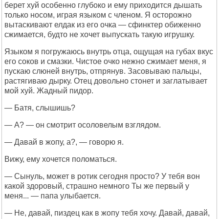
берет хуй особенно глубоко и ему приходится дышать
только носом, играя языком с членом. Я осторожно
вытаскивают елдак из его очка — сфинктер обиженно
сжимается, будто не хочет выпускать такую игрушку.
Языком я погружаюсь внутрь отца, ощущая на губах вкус
его соков и смазки. Чистое очко нежно сжимает меня, я
пускаю слюней внутрь, отпрянув. Засовываю пальцы,
растягиваю дырку. Отец довольно стонет и заглатывает
мой хуй. Жадный пидор.
— Батя, слышишь?
— А? — он смотрит осоловелым взглядом.
— Давай в жопу, а?, — говорю я.
Вижу, ему хочется поломаться.
— Сынуль, может в ротик сегодня просто? У тебя вон
какой здоровый, страшно немного Ты же первый у
меня... — папа улыбается.
— Не, давай, пиздец как в жопу тебя хочу. Давай, давай,