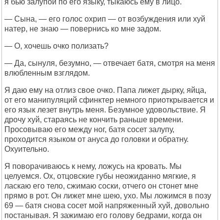
я бью залупой по его языку, тыкаюсь ему в лицо.
— Сына, — его голос охрип — от возбуждения или хуй
натер, не знаю — повернись ко мне задом.
— О, хочешь очко полизать?
— Да, сынуля, безумно, — отвечает батя, смотря на меня
влюбленным взглядом.
Я даю ему на отлиз свое очко. Папа лижет дырку, яйца,
от его манипуляций сфинктер немного приоткрывается и
его язык лезет внутрь меня. Безумное удовольствие. Я
дрочу хуй, стараясь не кончить раньше времени.
Просовываю его между ног, батя сосет залупу,
проходится языком от ануса до головки и обратну.
Охуительно.
Я поворачиваюсь к нему, ложусь на кровать. Мы
целуемся. Ох, отцовские губы неожиданно мягкие, я
ласкаю его тело, сжимаю соски, отчего он стонет мне
прямо в рот. Он лижет мне шею, ухо. Мы ложимся в позу
69 — батя снова сосет мой напряженный хуй, довольно
постанывая. Я зажимаю его голову бедрами, когда он