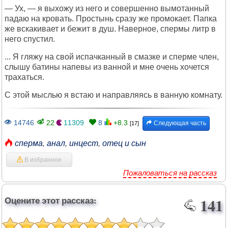
— Ух, — я выхожу из него и совершенно вымотанный
падаю на кровать. Простынь сразу же промокает. Папка
же вскакивает и бежит в душ. Наверное, спермы литр в
него спустил.
... Я гляжу на свой испачканный в смазке и сперме член,
слышу батины напевы из ванной и мне очень хочется
трахаться.
С этой мыслью я встаю и направляясь в ванную комнату.
14746
22
11309
8
+8.3
Следующая часть
[17]
сперма
,
анал
,
инцест
,
отец и сын
В избранное
Пожаловаться на рассказ
Оцените этот рассказ:
141