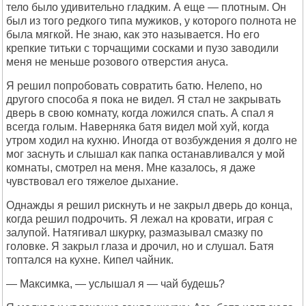
тело было удивительно гладким. А еще — плотным. Он
был из того редкого типа мужиков, у которого полнота не
была мягкой. Не знаю, как это называется. Но его
крепкие титьки с торчащими сосками и пузо заводили
меня не меньше розового отверстия ануса.
Я решил попробовать совратить батю. Нелепо, но
другого способа я пока не видел. Я стал не закрывать
дверь в свою комнату, когда ложился спать. А спал я
всегда голым. Наверняка батя видел мой хуй, когда
утром ходил на кухню. Иногда от возбуждения я долго не
мог заснуть и слышал как папка останавливался у мой
комнаты, смотрел на меня. Мне казалось, я даже
чувствовал его тяжелое дыхание.
Однажды я решил рискнуть и не закрыл дверь до конца,
когда решил подрочить. Я лежал на кровати, играя с
залупой. Натягивал шкурку, размазывал смазку по
головке. Я закрыл глаза и дрочил, но и слушал. Батя
топтался на кухне. Кипел чайник.
— Максимка, — услышал я — чай будешь?