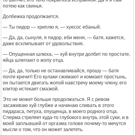
потею как свинья.
Долбежка продолжается.
— Ты пидор — хриплю я, — хуесос ебаный.
— Да, да, сынуля, я пидор, еби меня, — батя, кажется,
даже всхлипывает от удовольствия.
— Опущенная шлюха, — хуй внутри долбит по простате,
яйца шлепают о жопу отца.
— Да, да, только не останавливайся, прошу — батя
почти кричит! Его кулаки сжимают и комкают простынь,
он пытается двигать жопой навстречу моему члену, его
клитор истекает смазкой.
Это не может больше продолжаться. Я с ревом
засаживаю хуй глубже и начинаю сливать в этого
пидараса, петуха, опущенца, в моего родного отца.
Сперма стреляет куда-то глубокого внутрь этой суки, и в
моей заплывшей от оргазма голове почему-то мечутся
мысли о том, что он может залететь.