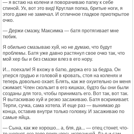
— я встаю на колени и поворачиваю папку к себе
спиной. Ух, вот это вид! Круглая попка, бритые ноги, я
этого даже не замечал. И отличное гладкое приоткрытое
очко.
— Держи смазку, Максимка — батя протягивает мне
тюбик.
Я обильно смазываю хуй, но не думаю, что будут
проблемы. Батя уже давно растянул свое очко так, что
мой хер бы и без смазки влез в его нору.
И... поехали! Я вхожу в батю, держа его за бедра. Он
уперся грудью и головой в кровать, стоя на коленях и
теперь довольно охает. Блять, как же охуительно он меня
сжимает. Член скользит в его кишках, будто бы они были
созданы для того, чтобы принимать его. Вот так, вот так.
Я вытаскиваю хуй и резко засаживаю. Батя вскрикивает.
Терпи, сучка, сама хотела. И еще раз — вынимаю до
конца, оставив внутри только головку. И засаживаю по
самые яйца.
— Сына, как же хорошо... а, бля, да... — отец стонет, что-
то шепчет, его тело покрылось испраиной. Да я и сам