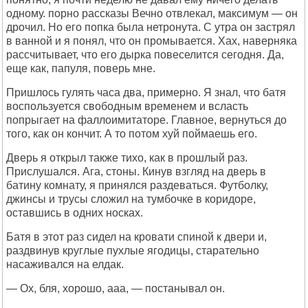
одному. порно рассказы Вечно отвлекал, максимум — он
дрочил. Но его попка была нетронута. С утра он застрял
в ванной и я понял, что он промывается. Хах, наверняка
рассчитывает, что его дырка повеселится сегодня. Да,
еще как, папуля, поверь мне.
Пришлось гулять часа два, примерно. Я знал, что батя
воспользуется свободным временем и всласть
попрыгает на фаллоимитаторе. Главное, вернуться до
того, как он кончит. А то потом хуй поймаешь его.
Дверь я открыл также тихо, как в прошлый раз.
Прислушался. Ага, стоны. Кинув взгляд на дверь в
батину комнату, я принялся раздеваться. Футболку,
джинсы и трусы сложил на тумбочке в коридоре,
оставшись в одних носках.
Батя в этот раз сидел на кровати спиной к двери и,
раздвинув круглые пухлые ягодицы, старательно
насаживался на елдак.
— Ох, бля, хорошо, ааа, — постанывал он.