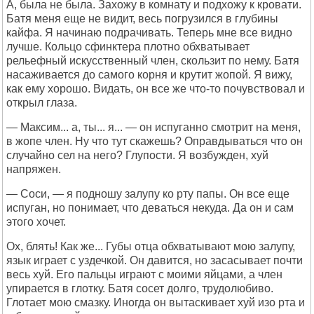
А, была не была. Захожу в комнату и подхожу к кровати.
Батя меня еще не видит, весь погрузился в глубины
кайфа. Я начинаю подрачивать. Теперь мне все видно
лучше. Кольцо сфинктера плотно обхватывает
рельефный искусственный член, скользит по нему. Батя
насаживается до самого корня и крутит жопой. Я вижу,
как ему хорошо. Видать, он все же что-то почувствовал и
открыл глаза.
— Максим... а, ты... я... — он испуганно смотрит на меня,
в жопе член. Ну что тут скажешь? Оправдываться что он
случайно сел на него? Глупости. Я возбужден, хуй
напряжен.
— Соси, — я подношу залупу ко рту папы. Он все еще
испуган, но понимает, что деваться некуда. Да он и сам
этого хочет.
Ох, блять! Как же... Губы отца обхватывают мою залупу,
язык играет с уздечкой. Он давится, но засасывает почти
весь хуй. Его пальцы играют с моими яйцами, а член
упирается в глотку. Батя сосет долго, трудолюбиво.
Глотает мою смазку. Иногда он вытаскивает хуй изо рта и