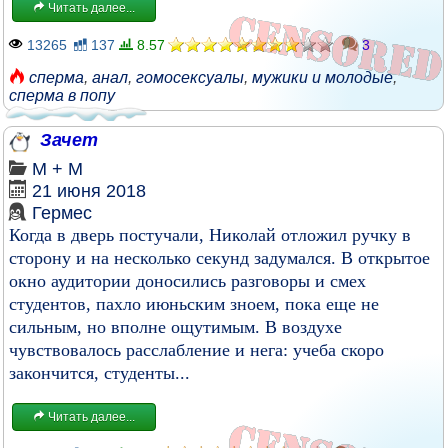
Читать далее...
13265
137
8.57
3
сперма
,
анал
,
гомосексуалы
,
мужики и молодые
,
сперма в попу
Зачет
М + М
21 июня 2018
Гермес
Когда в дверь постучали, Николай отложил ручку в
сторону и на несколько секунд задумался. В открытое
окно аудитории доносились разговоры и смех
студентов, пахло июньским зноем, пока еще не
сильным, но вполне ощутимым. В воздухе
чувствовалось расслабление и нега: учеба скоро
закончится, студенты...
Читать далее...