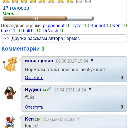
17 голосов
Медь
141
Последние оценки:
pcppnbquf
10
Tyzer
10
Ванhot
10
Ken
10
bozz11
10
bott11
10
DrNash
10
<<< Другие рассказы автора Гермес
Комментарии
3
#
илья щепин
06.06.2017 19:04
Нормально так написано, возбуждает.
Ответить
0
#
Нудист
19.04.2021 14:14
143
😉👍
Ответить
0
#
Ken
21.05.2022 21:42
326
Класс!