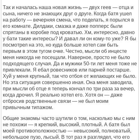
Так и началась наша новая жизнь — двух геев — отца и
сына, ничего не знающих друг о друге. Когда батя ушел
на работу — вечерняя смена, что поделать, я порылся в
его комнате. Дилдаки, смазка и даже попперс были
спрятаны в коробке под кроватью. Хм, интересно, давно
у бати такие интересы? И давал ли он кому-то уже? Я бы
посмотрел на это, но куда больше хотел сам быть
первым в этом тугом очке. Честно, мысли об инцесте
меня никогда не посещали. Наверное, просто не было
подходящего случая. Да и мужики 50-ти лет меня тоже не
привлекали. Я ебал ровесников или парней постарше.
Хуй у меня крупный, так что отбоя от желающих не было.
Но эта ситуация совершенно иная. Она меня заводила,
при мысли об отце я теперь кончал по три раза за вечер,
когда дрочил. Я реально хотел его. Хотя он — даже
отбросив родственные связи — не был моим
привычным типажом.
Общие знакомы часто шутили о том, насколько мы с ним
не похожи — я крепкий, высокий, плотный. А батя был
моей противоположностью — невысокий, полноватый,
небольшое пузо, лысый. В тот раз я разглядел, что его