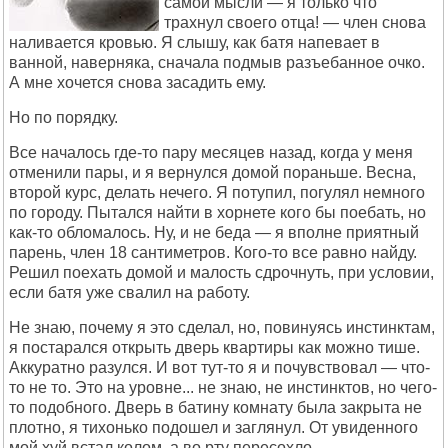
самой мысли — я только что
трахнул своего отца! — член снова
наливается кровью. Я слышу, как батя напевает в
ванной, наверняка, сначала подмыв разъебанное очко.
А мне хочется снова засадить ему.
Но по порядку.
Все началось где-то пару месяцев назад, когда у меня
отменили пары, и я вернулся домой пораньше. Весна,
второй курс, делать нечего. Я потупил, погулял немного
по городу. Пытался найти в хорнете кого бы поебать, но
как-то обломалось. Ну, и не беда — я вполне приятный
парень, член 18 сантиметров. Кого-то все равно найду.
Решил поехать домой и малость сдрочнуть, при условии,
если батя уже свалил на работу.
Не знаю, почему я это сделал, но, повинуясь инстинктам,
я постарался открыть дверь квартиры как можно тише.
Аккуратно разулся. И вот тут-то я и почувствовал — что-
то не то. Это на уровне... не знаю, не инстинктов, но чего-
то подобного. Дверь в батину комнату была закрыта не
плотно, я тихонько подошел и заглянул. От увиденного
мой хуй встал колом, а во рту пересохло.