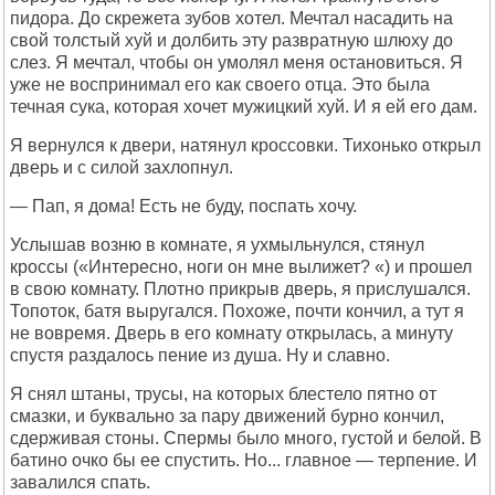
пидора. До скрежета зубов хотел. Мечтал насадить на
свой толстый хуй и долбить эту развратную шлюху до
слез. Я мечтал, чтобы он умолял меня остановиться. Я
уже не воспринимал его как своего отца. Это была
течная сука, которая хочет мужицкий хуй. И я ей его дам.
Я вернулся к двери, натянул кроссовки. Тихонько открыл
дверь и с силой захлопнул.
— Пап, я дома! Есть не буду, поспать хочу.
Услышав возню в комнате, я ухмыльнулся, стянул
кроссы («Интересно, ноги он мне вылижет? «) и прошел
в свою комнату. Плотно прикрыв дверь, я прислушался.
Топоток, батя выругался. Похоже, почти кончил, а тут я
не вовремя. Дверь в его комнату открылась, а минуту
спустя раздалось пение из душа. Ну и славно.
Я снял штаны, трусы, на которых блестело пятно от
смазки, и буквально за пару движений бурно кончил,
сдерживая стоны. Спермы было много, густой и белой. В
батино очко бы ее спустить. Но... главное — терпение. И
завалился спать.