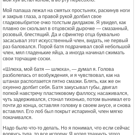
Мой папаша лежал на смятых простынях, раскинув ноги
и закрыв глаза, а правой рукой долбил свое
гладковыбритое очко толстым дилдаком. Я увидел, как
плавно он скользил в отцовской дырочке — смазанный,
розовый, блестящий. Да и сфинктер отца буквально
засасывал этот искусственный член, видать, не первый
раз баловался. Порой батя подрачивал свой небольшой
член, мял гладенькие яйца, а иногда начинал сжимать
свои торчащие соски.
«Шлюха, мой батя — шлюха», — думал я. Голова
разболелась от возбуждения, и я чувствовал, как на
штанах расползается пятно смазки. Блять, как же он
охуенно долбит себя. Батя закусывал губы, двигал
попкой навстречу пластиковому фаллосу, насаживался,
чуть задерживался, стонал тихонько, потом вынимал его
почти до конца, оставляя головку в своем анусе, и снова
вставлял. Его лоб был покрыт испариной, член мягко
покачивался.
Надо было что-то делать. Но я понимал, что если сейчас
ворвусь туда, то все испорчу. Я хотел трахнуть этого