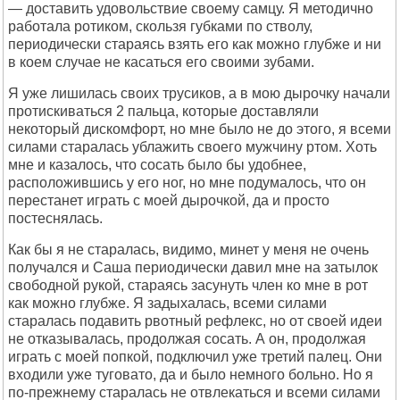
— доставить удовольствие своему самцу. Я методично
работала ротиком, скользя губками по стволу,
периодически стараясь взять его как можно глубже и ни
в коем случае не касаться его своими зубами.
Я уже лишилась своих трусиков, а в мою дырочку начали
протискиваться 2 пальца, которые доставляли
некоторый дискомфорт, но мне было не до этого, я всеми
силами старалась ублажить своего мужчину ртом. Хоть
мне и казалось, что сосать было бы удобнее,
расположившись у его ног, но мне подумалось, что он
перестанет играть с моей дырочкой, да и просто
постеснялась.
Как бы я не старалась, видимо, минет у меня не очень
получался и Саша периодически давил мне на затылок
свободной рукой, стараясь засунуть член ко мне в рот
как можно глубже. Я задыхалась, всеми силами
старалась подавить рвотный рефлекс, но от своей идеи
не отказывалась, продолжая сосать. А он, продолжая
играть с моей попкой, подключил уже третий палец. Они
входили уже туговато, да и было немного больно. Но я
по-прежнему старалась не отвлекаться и всеми силами