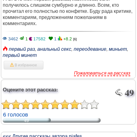
получилось слишком сумбурно и длинно. Всем, кто
прочитал его полностью по конфетке. Буду рада критике,
комментариям, предложениям пожеланиям в
комментариях.
3462
1
17582
1
+8.2
[6]
первый раз
,
анальный секс
,
переодевание
,
миньет
,
первый минет
В избранное
Пожаловаться на рассказ
Оцените этот рассказ:
49
6 голосов
49
<<< Другие рассказы автора niafes