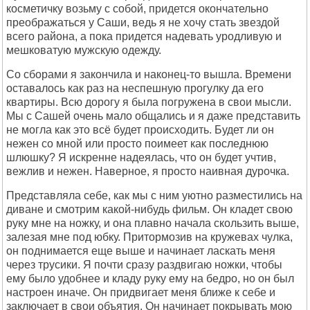
косметичку возьму с собой, придется окончательно
преображаться у Саши, ведь я не хочу стать звездой
всего района, а пока придется надевать уродливую и
мешковатую мужскую одежду.
Со сборами я закончила и наконец-то вышла. Времени
оставалось как раз на неспешную прогулку да его
квартиры. Всю дорогу я была погружена в свои мысли.
Мы с Сашей очень мало общались и я даже представить
не могла как это всё будет происходить. Будет ли он
нежен со мной или просто поимеет как последнюю
шлюшку? Я искренне надеялась, что он будет учтив,
вежлив и нежен. Наверное, я просто наивная дурочка.
Представляла себе, как мы с ним уютно разместились на
диване и смотрим какой-нибудь фильм. Он кладет свою
руку мне на ножку, и она плавно начала скользить выше,
залезая мне под юбку. Притормозив на кружевах чулка,
он поднимается еще выше и начинает ласкать меня
через трусики. Я почти сразу раздвигаю ножки, чтобы
ему было удобнее и кладу руку ему на бедро, но он был
настроен иначе. Он придвигает меня ближе к себе и
заключает в свои объятия. Он начинает покрывать мою