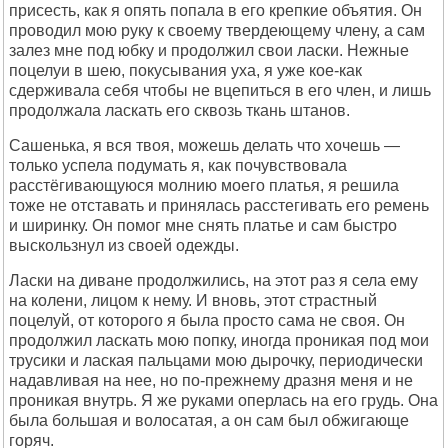
присесть, как я опять попала в его крепкие объятия. Он
проводил мою руку к своему твердеющему члену, а сам
залез мне под юбку и продолжил свои ласки. Нежные
поцелуи в шею, покусывания уха, я уже кое-как
сдерживала себя чтобы не вцепиться в его член, и лишь
продолжала ласкать его сквозь ткань штанов.
Сашенька, я вся твоя, можешь делать что хочешь —
только успела подумать я, как почувствовала
расстёгивающуюся молнию моего платья, я решила
тоже не отставать и принялась расстегивать его ремень
и ширинку. Он помог мне снять платье и сам быстро
выскользнул из своей одежды.
Ласки на диване продолжились, на этот раз я села ему
на колени, лицом к нему. И вновь, этот страстный
поцелуй, от которого я была просто сама не своя. Он
продолжил ласкать мою попку, иногда проникая под мои
трусики и лаская пальцами мою дырочку, периодически
надавливая на нее, но по-прежнему дразня меня и не
проникая внутрь. Я же руками оперлась на его грудь. Она
была большая и волосатая, а он сам был обжигающе
горяч.