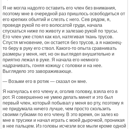
Я не могла надолго оставить его член без внимания,
поэтому мне в очередной раз пришлось освободиться от
его крепких объятий и слезть с него. Сев рядом, я,
проведя рукой по его волосатой груди, начала
спускаться ниже по животу и залезаю рукой по трусы.
Его член уже стоял как кол, натягивая ткань трусов.
Спустя мгновение, он остается без трусов, а я наконец-
то беру в руку его ствол. Какого-то опыта сравнивать
размеры у меня, нет, но он выглядел внушительно и
приятно лежал в руке. Я начала его немного
надрачивать, гоняя кожицу с головки и на нее.
Выглядело это завораживающе.
— Возьми его в ротик — сказал он мне.
Я нагнулась к его члену и, оголив головку, взяла его в
рот. Я совершенно не умею делать минет и это был
первый член, который побывал у меня во рту, поэтому я
не придумала ничего лучше, чем просто скользить
своими губками по его члену. В это время, он залез ко
мне в трусики и начал играть с моей дырочкой, проникая
в нее пальцем. Из головы исчезли все мыли кроме одной