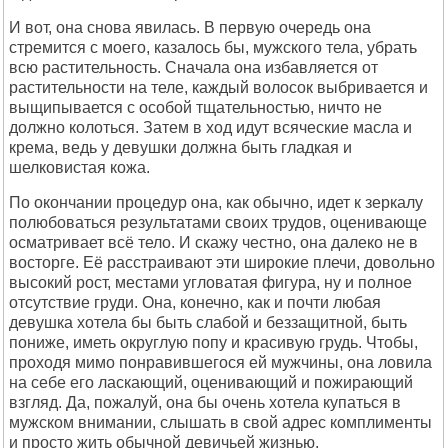
И вот, она снова явилась. В первую очередь она
стремится с моего, казалось бы, мужского тела, убрать
всю растительность. Сначала она избавляется от
растительности на теле, каждый волосок выбривается и
выщипывается с особой тщательностью, ничто не
должно колоться. Затем в ход идут всяческие масла и
крема, ведь у девушки должна быть гладкая и
шелковистая кожа.
По окончании процедур она, как обычно, идет к зеркалу
полюбоваться результатами своих трудов, оценивающе
осматривает всё тело. И скажу честно, она далеко не в
восторге. Её расстраивают эти широкие плечи, довольно
высокий рост, местами угловатая фигура, ну и полное
отсутствие груди. Она, конечно, как и почти любая
девушка хотела бы быть слабой и беззащитной, быть
пониже, иметь округлую попу и красивую грудь. Чтобы,
проходя мимо понравившегося ей мужчины, она ловила
на себе его ласкающий, оценивающий и пожирающий
взгляд. Да, пожалуй, она бы очень хотела купаться в
мужском внимании, слышать в свой адрес комплименты
и просто жить обычной девичьей жизнью.