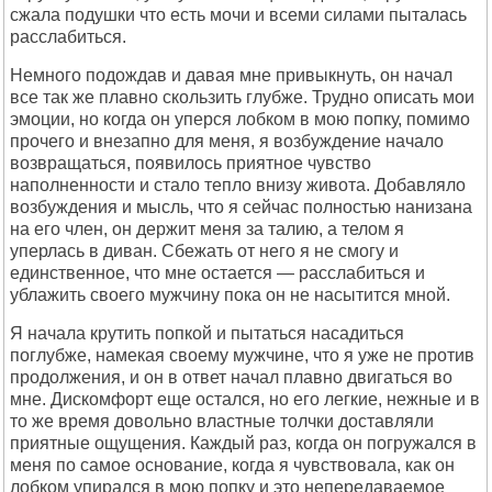
сжала подушки что есть мочи и всеми силами пыталась
расслабиться.
Немного подождав и давая мне привыкнуть, он начал
все так же плавно скользить глубже. Трудно описать мои
эмоции, но когда он уперся лобком в мою попку, помимо
прочего и внезапно для меня, я возбуждение начало
возвращаться, появилось приятное чувство
наполненности и стало тепло внизу живота. Добавляло
возбуждения и мысль, что я сейчас полностью нанизана
на его член, он держит меня за талию, а телом я
уперлась в диван. Сбежать от него я не смогу и
единственное, что мне остается — расслабиться и
ублажить своего мужчину пока он не насытится мной.
Я начала крутить попкой и пытаться насадиться
поглубже, намекая своему мужчине, что я уже не против
продолжения, и он в ответ начал плавно двигаться во
мне. Дискомфорт еще остался, но его легкие, нежные и в
то же время довольно властные толчки доставляли
приятные ощущения. Каждый раз, когда он погружался в
меня по самое основание, когда я чувствовала, как он
лобком упирался в мою попку и это непередаваемое