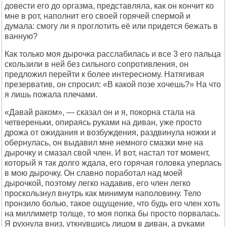
довести его до оргазма, представляла, как он кончит ко
мне в рот, наполнит его своей горячей спермой и
думала: смогу ли я проглотить её или придется бежать в
ванную?
Как только моя дырочка расслабилась и все 3 его пальца
скользили в ней без сильного сопротивления, он
предложил перейти к более интересному. Натягивая
презерватив, он спросил: «В какой позе хочешь?» На что
я лишь пожала плечами.
«Давай раком», — сказал он и я, покорна стала на
четвереньки, опираясь руками на диван, уже просто
дрожа от ожидания и возбуждения, раздвинула ножки и
обернулась, он выдавил мне немного смазки мне на
дырочку и смазал свой член. И вот, настал тот момент,
который я так долго ждала, его горячая головка уперлась
в мою дырочку. Он славно поработал над моей
дырочкой, поэтому легко надавив, его член легко
проскользнул внутрь как минимум наполовину. Тело
пронзило болью, такое ощущение, что будь его член хоть
на миллиметр толще, то моя попка бы просто порвалась.
Я рухнула вниз, уткнувшись лицом в диван, а руками