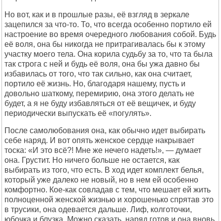
Но вот, как и в прошлые разы, её взгляд в зеркале
зацепился за что-то. То, что всегда особенно портило ей
настроение во время очередного любования собой. Будь
её воля, она бы никогда не притрагивалась бы к этому
участку моего тела. Она корила судьбу за то, что та была
так строга с ней и будь её воля, она бы ужа давно бы
избавилась от того, что так сильно, как она считает,
портило её жизнь. Но, благодаря нашему, пусть и
довольно шаткому, перемирию, она этого делать не
будет, а я не буду избавляться от её вещичек, и буду
периодически выпускать её «погулять».
После самолюбования она, как обычно идет выбирать
себе наряд. И вот опять женское сердце накрывает
тоска: «И это всё?! Мне же нечего надеть!», — думает
она. Грустит. Но ничего больше не остается, как
выбирать из того, что есть. В ход идет комплект белья,
который уже далеко не новый, но в нем ей особенно
комфортно. Кое-как совладав с тем, что мешает ей жить
полноценной женской жизнью и хорошенько спрятав это
в трусики, она одевается дальше. Лиф, колготочки,
юбочка и блузка. Можно сказать, наряд готов и она вновь