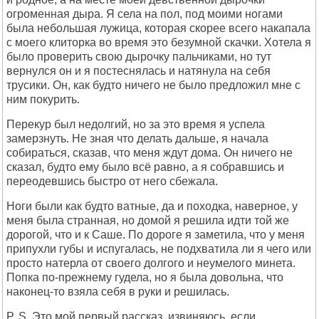
огроменная дыра. Я села на пол, под моими ногами
была небольшая лужица, которая скорее всего накапала
с моего клиторка во время это безумной скачки. Хотела я
было проверить свою дырочку пальчиками, но тут
вернулся он и я постеснялась и натянула на себя
трусики. Он, как будто ничего не было предложил мне с
ним покурить.
Перекур был недолгий, но за это время я успела
замерзнуть. Не зная что делать дальше, я начала
собираться, сказав, что меня ждут дома. Он ничего не
сказал, будто ему было всё равно, а я собравшись и
переодевшись быстро от него сбежала.
Ноги были как будто ватные, да и походка, наверное, у
меня была странная, но домой я решила идти той же
дорогой, что и к Саше. По дороге я заметила, что у меня
припухли губы и испугалась, не подхватила ли я чего или
просто натерла от своего долгого и неумелого минета.
Попка по-прежнему гудела, но я была довольна, что
наконец-то взяла себя в руки и решилась.
P. S. Это мой первый рассказ, извиняюсь, если