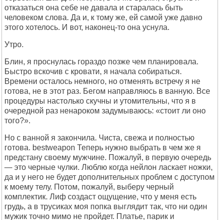
отказаться она себе не давала и старалась быть
человеком слова. Да и, к тому же, ей самой уже давно
этого хотелось. И вот, наконец-то она уснула.
Утро.
Блин, я проснулась гораздо позже чем планировала.
Быстро вскочив с кровати, я начала собираться.
Времени осталось немного, но отменять встречу я не
готова, не в этот раз. Бегом направляюсь в ванную. Все
процедуры настолько скучны и утомительны, что я в
очередной раз ненароком задумываюсь: «стоит ли оно
того?».
Но с ванной я закончила. Чиста, свежа и полностью
готова. bеstwеаpоn Теперь нужно выбрать в чем же я
предстану своему мужчине. Пожалуй, в первую очередь
— это черные чулки. Люблю когда нейлон ласкает ножки,
да и у него не будет дополнительных проблем с доступом
к моему телу. Потом, пожалуй, выберу черный
комплектик. Лиф создаст ощущение, что у меня есть
грудь, а в трусиках моя попка выглядит так, что ни один
мужик точно мимо не пройдет. Платье, парик и