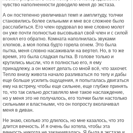
чувство наполненности доводило меня до экстаза.
А он постепенно увеличивал темп и амплитуду, толчки
становились более сильными и мне все сложнее было
расслабиться. Его член орудовал во мне словно молот
он уже почти полностью высовывал свой член и с силой
вгонял его обратно. Комната наполнилась звуками
хлопков, а моя попка будто горела огнем. Это была
пытка, меня словно насаживали на вертел. Но, в то же
время, это была сладкая пытка. В голове только и
крутились мысли, что я полностью его, я ему
принадлежу, а он может делать со мной всё, что захочет.
Тепло внизу живота начало разливаться по телу и дабы
еще больше усилить ощущения, я попыталась двигаться
ему на встречу, чтобы еще сильнее, еще глубже принять
то, что так сильно доставляло мне такое наслаждение,
но у меня это не получалось, его толчки были настолько
сильными и властными, что он попросту вколачивал
меня в диван.
Не знаю, сколько это длилось, но мне казалось, что это
длится вечность. И я очень бы хотела, чтобы эта
вечность никогда не заканчивалась. Я была в экстазе и