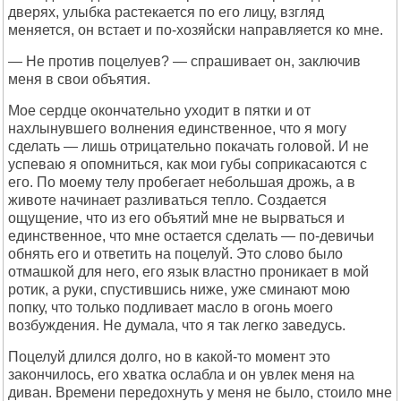
дверях, улыбка растекается по его лицу, взгляд
меняется, он встает и по-хозяйски направляется ко мне.
— Не против поцелуев? — спрашивает он, заключив
меня в свои объятия.
Мое сердце окончательно уходит в пятки и от
нахлынувшего волнения единственное, что я могу
сделать — лишь отрицательно покачать головой. И не
успеваю я опомниться, как мои губы соприкасаются с
его. По моему телу пробегает небольшая дрожь, а в
животе начинает разливаться тепло. Создается
ощущение, что из его объятий мне не вырваться и
единственное, что мне остается сделать — по-девичьи
обнять его и ответить на поцелуй. Это слово было
отмашкой для него, его язык властно проникает в мой
ротик, а руки, спустившись ниже, уже сминают мою
попку, что только подливает масло в огонь моего
возбуждения. Не думала, что я так легко заведусь.
Поцелуй длился долго, но в какой-то момент это
закончилось, его хватка ослабла и он увлек меня на
диван. Времени передохнуть у меня не было, стоило мне