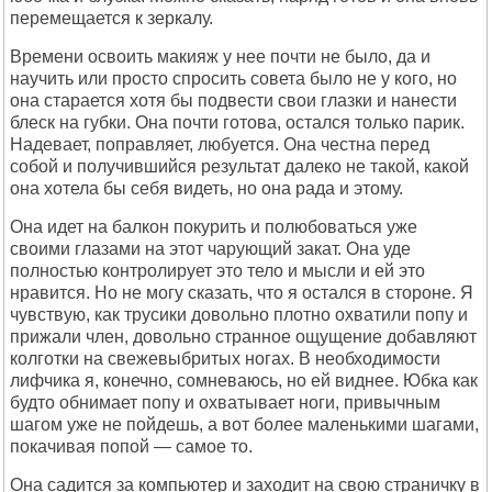
перемещается к зеркалу.
Времени освоить макияж у нее почти не было, да и
научить или просто спросить совета было не у кого, но
она старается хотя бы подвести свои глазки и нанести
блеск на губки. Она почти готова, остался только парик.
Надевает, поправляет, любуется. Она честна перед
собой и получившийся результат далеко не такой, какой
она хотела бы себя видеть, но она рада и этому.
Она идет на балкон покурить и полюбоваться уже
своими глазами на этот чарующий закат. Она уде
полностью контролирует это тело и мысли и ей это
нравится. Но не могу сказать, что я остался в стороне. Я
чувствую, как трусики довольно плотно охватили попу и
прижали член, довольно странное ощущение добавляют
колготки на свежевыбритых ногах. В необходимости
лифчика я, конечно, сомневаюсь, но ей виднее. Юбка как
будто обнимает попу и охватывает ноги, привычным
шагом уже не пойдешь, а вот более маленькими шагами,
покачивая попой — самое то.
Она садится за компьютер и заходит на свою страничку в