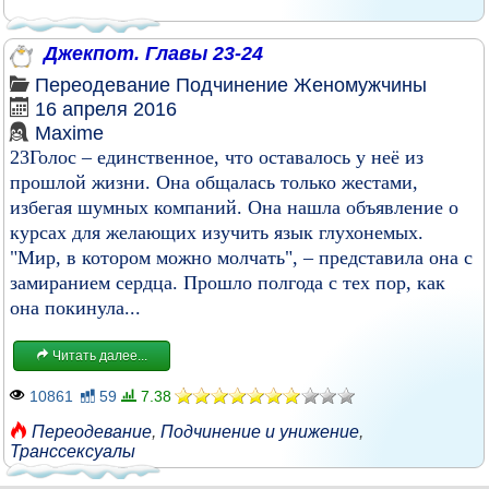
Джекпот. Главы 23-24
Переодевание
Подчинение
Женомужчины
16 апреля 2016
Maxime
23Голос – единственное, что оставалось у неё из
прошлой жизни. Она общалась только жестами,
избегая шумных компаний. Она нашла объявление о
курсах для желающих изучить язык глухонемых.
"Мир, в котором можно молчать", – представила она с
замиранием сердца. Прошло полгода с тех пор, как
она покинула...
Читать далее...
10861
59
7.38
Переодевание
,
Подчинение и унижение
,
Транссексуалы