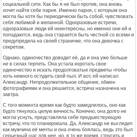
социальной сети. Как бы я не был против, она вновь
хочет найти себе парня. Именно парня, с которым она
могла бы хотя бы периодически быть собой, чувствовать
себя любимой и желанной. Одноразовые встречи,
одноразовые люди ей неинтересны, но именно они ей и
попадаются, ведь она старается быть честной со всеми и
предупредила на своей страничке, что она девочка с
секретом.
Однако, одиночество доводит её, да и она уже больше
не в силах терпеть. Она устала коротать свое
одиночество и искать продолговатые предметы чтобы
хоть немного остудить свой пыл. И вот, ей написал
Александр. Непродолжительное общение, обмен
фотографиями и она решается, встреча назначена на
завтра.
С того момента время как будто замедлилось, оно как
будто тянулось целую вечность. Конечно, она долго не
могла уснуть, представляла себе предшествующую
встречу, что-то планировала. Да, Александр не выглядел
как мужчина её мечты и она очень боялась, ведь это был
серьезный шаг для нее, но, в то же время, струсить и