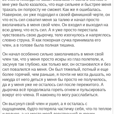
мне уже было казалось, что еще сильнее и быстрее меня
трахать он попросту не сможет. Как же я ошибалась.
Наверное, он уже подходил к своей финишной черте, он
что есть сил схватил меня за талию и начал просто
вколачивать в меня свой член. Он входил и выходил на
всю длину, что есть сил. А я уже просто перестала
чувствовать свою дырочку, тело изогнулось и напряглось
словно струна. Я как покорная сучка принимала его
член, а в голове была полная тишина.
Он начал особенно сильно заколачивать в меня свой
член так, что у меня просто искры из глаз полетели, и,
засунув так глубоко, как только мог, он остановился и без
сил повалился на меня. Он был тяжелый, потный и еще
более горячий, чем раньше, я почти не могла дышать, но
никуда от него деться у меня бы просто не получилось,
да и у меня уже не осталось сил после пережитого. А
дырочка всё продолжала гореть огнем и пульсировать
вокруг его члена. Я наконец-то могу расслабиться.
Он высунул свой член и ушел, а я осталась с
ощущением, будто потеряла частичку себя, что-то теплое
и родное, а на месте моей девственной дырочки