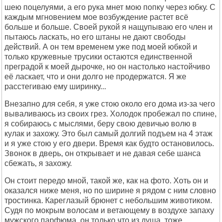
шею поцелуями, а его рука мнет мою попку через юбку. С
каждым мгновением мое возбуждение растет всё
больше и больше. Своей рукой я нащупываю его член и
пытаюсь ласкать, но его штаны не дают свободы
действий. А он тем временем уже под моей юбкой и
только кружевные трусики остаются единственной
преградой к моей дырочке, но он настолько настойчиво
её ласкает, что и они долго не продержатся. Я же
расстегиваю ему ширинку...
Внезапно для себя, я уже стою около его дома из-за чего
вываливаюсь из своих грез. Холодок пробежал по спине,
я собираюсь с мыслями, беру свою девичью волю в
кулак и захожу. Это был самый долгий подъем на 4 этаж
и я уже стою у его двери. Время как будто остановилось.
Звонок в дверь, он открывает и не давая себе шанса
сбежать, я захожу.
Он стоит передо мной, такой же, как на фото. Хоть он и
оказался ниже меня, но по ширине я рядом с ним словно
тростинка. Кареглазый брюнет с небольшим животиком.
Судя по мокрым волосам и ветающему в воздухе запаху
мужского парфюма, он только что из душа, тоже