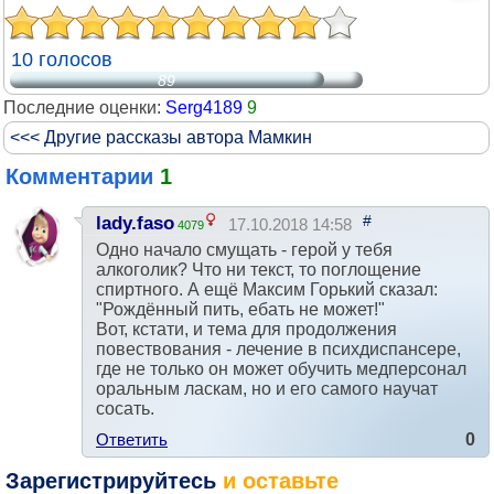
10 голосов
89
Последние оценки:
Serg4189
9
<<< Другие рассказы автора Мамкин
Комментарии
1
#
lady.faso
17.10.2018 14:58
4079
Одно начало смущать - герой у тебя
алкоголик? Что ни текст, то поглощение
спиртного. А ещё Максим Горький сказал:
"Рождённый пить, ебать не может!"
Вот, кстати, и тема для продолжения
повествования - лечение в психдиспансере,
где не только он может обучить медперсонал
оральным ласкам, но и его самого научат
сосать.
Ответить
0
Зарегистрируйтесь
и оставьте