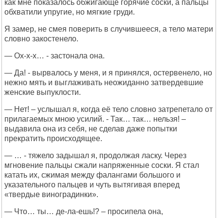
как мне показалось обжигающе горячие соски, а пальцы
обхватили упругие, но мягкие груди.
Я замер, не смея поверить в случившееся, а тело матери
словно закостенело.
— Ох-х-х… - застонала она.
— Да! - вырвалось у меня, и я принялся, остервенело, но
нежно мять и выглаживать неожиданно затвердевшие
женские выпуклости.
— Нет! – услышал я, когда её тело словно затрепетало от
прилагаемых мною усилий. - Так… так… нельзя! –
выдавила она из себя, не сделав даже попытки
прекратить происходящее.
— … - тяжело задышал я, продолжая ласку. Через
мгновение пальцы сжали напряженные соски. Я стал
катать их, сжимая между фалангами большого и
указательного пальцев и чуть вытягивая вперед
«твердые виноградинки».
— Что… ты… де-ла-ешь!? – просипела она,