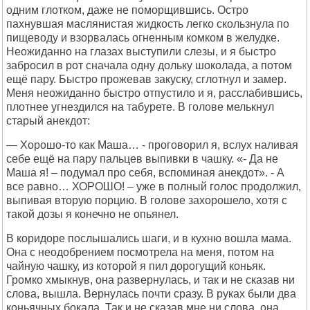
одним глотком, даже не поморщившись. Остро
пахнувшая маслянистая жидкость легко скользнула по
пищеводу и взорвалась огненным комком в желудке.
Неожиданно на глазах выступили слезы, и я быстро
забросил в рот сначала одну дольку шоколада, а потом
ещё пару. Быстро прожевав закуску, сглотнул и замер.
Меня неожиданно быстро отпустило и я, расслабившись,
плотнее угнездился на табурете. В голове мелькнул
старый анекдот:
— Хорошо-то как Маша… - проговорил я, вслух наливая
себе ещё на пару пальцев выпивки в чашку. «- Да не
Маша я! – подумал про себя, вспоминая анекдот». - А
все равно… ХОРОШО! – уже в полный голос продолжил,
выпивая вторую порцию. В голове захорошело, хотя с
такой дозы я конечно не опьянел.
В коридоре послышались шаги, и в кухню вошла мама.
Она с неодобрением посмотрела на меня, потом на
чайную чашку, из которой я пил дорогущий коньяк.
Громко хмыкнув, она развернулась, и так и не сказав ни
слова, вышла. Вернулась почти сразу. В руках были два
коньячных бокала. Так и не сказав мне ни слова, она