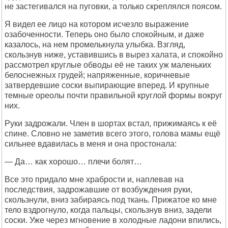
не застегивался на пуговки, а только скреплялся поясом.
Я видел ее лицо на котором исчезло выражение
озабоченности. Теперь оно было спокойным, и даже
казалось, на нем промелькнула улыбка. Взгляд,
скользнув ниже, уставившись в вырез халата, и спокойно
рассмотрел круглые обводы её не таких уж маленьких
белоснежных грудей; напряженные, коричневые
затвердевшие соски выпирающие вперед. И крупные
темные ореолы почти правильной круглой формы вокруг
них.
Руки задрожали. Член в шортах встал, прижимаясь к её
спине. Словно не заметив всего этого, голова мамы ещё
сильнее вдавилась в меня и она простонала:
— Да… как хорошо… плечи болят…
Все это придало мне храбрости и, наплевав на
последствия, задрожавшие от возбуждения руки,
скользнули, вниз забираясь под ткань. Прижатое ко мне
тело вздрогнуло, когда пальцы, скользнув вниз, задели
соски. Уже через мгновение в холодные ладони впились,