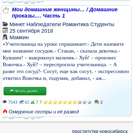
Мои домашние женщины… / Домашние
проказы…. Часть 1
Минет
Наблюдатели
Романтика
Студенты
25 сентября 2018
Мамкин
«Учительница на уроке спрашивает:- Дети назовите
мне название сосудов.- Стакан, - сказала девочка.-
Кувшин! – выкрикнул мальчик.- Хуй! – произнес
Вовочка.- Хуй? – переспросила учительница. – А
разве это сосуд?- Сосут, еще как сосут, - экспрессивно
ответил Вовочка и, подумав, добавил, - аж...
Читать далее...
7543
62
7.7
2
Охмурение сестры и её развод
проститутки новосибирск