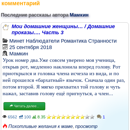
комментарий
Последние рассказы автора
Мамкин
Мои домашние женщины… / Домашние
проказы…. Часть 3
Минет
Наблюдатели
Романтика
Странности
25 сентября 2018
Мамкин
Урок номер два.Уже совсем уверено моя ученица,
открыв рот, медленно наклонила вперед голову. Рот
приоткрылся и головка члена исчезла из вида, и по
ней прошелся «бархатный» язычок. Сначала один раз,
потом второй. Я мягко прихватил той голову и чуть
нажал, заставив голову ещё пригнуться, а член...
Читать далее...
6562
100
8.35
1
Похотливые желания к маме
,
просмотр