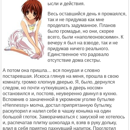
ысли и действия.
Весь оставшийся день я промаялся,
так и не придумав как мне
проделать задуманное. Планов
было громадье, но они, скорее
всего, были «наполеоновскими». К
вечеру я был на взводе, так и не
придумав ничего реального.
Единственное что радовало
отсутствие дома сестры.
А потом она пришла… вся понурая и словно
постаревшая. Искоса глянув на меня, прошла в свою
комнату, громко хлопнув дверью. Я, было, дернулся
следом, но почти «уткнувшись в дверь носом»
остановился и, постояв, неуверенно двинул в кухню.
Вспомнив о заначенной в укромном уголке бутылке
«Hennessy» молча, достал припрятанную бутылку,
раскупорил и налил себе в чашку коньяка на один
большой глоток. Заморачиваться с закуской не хотелось
и, распечатав плитку шоколада я, взяв в руку дольку,
влил в себя приятно пахнувший напиток. Проглотил