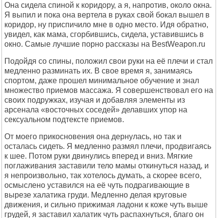
Она сидела спиной к коридору, а я, напротив, около окна.
Я выпил и пока она вертела в руках свой бокал вышел в
коридор, ну приспичило мне в одно место. Идя обратно,
увидел, как мама, сгорбившись, сидела, уставившись в
окно. Самые лучшие порно рассказы на BestWeapon.ru
Подойдя со спины, положил свои руки на её плечи и стал
медленно разминать их. В свое время я, занимаясь
спортом, даже прошел минимальное обучение и знал
множество приемов массажа. Я совершенствовал его на
своих подружках, изучая и добавляя элементы из
арсенала «восточных соседей» делавших упор на
сексуальном подтексте приемов.
От моего прикосновения она дернулась, но так и
осталась сидеть. Я медленно размял плечи, продвигаясь
к шее. Потом руки двинулись вперед и вниз. Мягкие
поглаживания заставили тело мамы откинуться назад, и
я непроизвольно, так хотелось думать, а скорее всего,
осмыслено уставился на её чуть подрагивающие в
вырезе халатика груди. Медленно делая круговые
движения, и сильно прижимая ладони к коже чуть выше
грудей, я заставил халатик чуть распахнуться, благо он