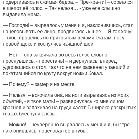
подергиваясь и сжимая бедра. – Пре-кра-ти! – сорвался
в шепот её голос. – Так нельзя… - уже еле слышно
выдавила мама.
— Господи! – вырвалось у меня и я, наклонившись, стал
нацеловывать её лицо, продвигаясь к шее. – Я так хочу!
– губы прошлись по прикрытым веками глазам, носу
правой щеке и коснулись изящной шеи.
— Нет! – она закричала во весь голос словно
проснувшись, - перестань! – и дернулась, вперед
ударившись о стол, так что на нем зазвенел упавший и
покатившийся по кругу вокруг ножки бокал.
— Почему? – замер я на месте.
— Нельзя! – вскочила она, на ноги вырываясь из моих
объятий, - я твоя мать! – развернулась ко мне лицом,
краснея и запахивая на груди халат. В широко раскрытых
глазах блеснули слезы.
— Можно! – неуверенно вырвалось у меня и я, быстро
наклонившись, поцеловал её в губы.