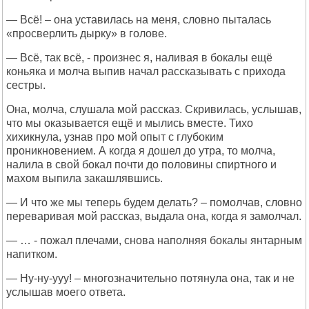
— Всё! – она уставилась на меня, словно пыталась
«просверлить дырку» в голове.
— Всё, так всё, - произнес я, наливая в бокалы ещё
коньяка и молча выпив начал рассказывать с прихода
сестры.
Она, молча, слушала мой рассказ. Скривилась, услышав,
что мы оказывается ещё и мылись вместе. Тихо
хихикнула, узнав про мой опыт с глубоким
проникновением. А когда я дошел до утра, то молча,
налила в свой бокал почти до половины спиртного и
махом выпила закашлявшись.
— И что же мы теперь будем делать? – помолчав, словно
переваривая мой рассказ, выдала она, когда я замолчал.
— … - пожал плечами, снова наполняя бокалы янтарным
напитком.
— Ну-ну-ууу! – многозначительно потянула она, так и не
услышав моего ответа.