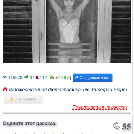
118679
37
112
+7.86
Следующая часть
[7]
художественная фотоэротика
,
ню
,
Штефан Вюрт
В избранное
Пожаловаться на рассказ
Оцените этот рассказ:
55