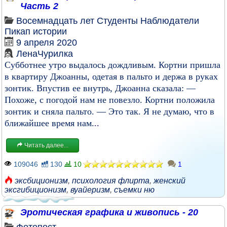
Часть 2
Восемнадцать лет
Студенты
Наблюдатели
Пикап истории
9 апреля 2020
ЛенаЧурилка
Субботнее утро выдалось дождливым. Кортни пришла
в квартиру Джоанны, одетая в пальто и держа в руках
зонтик. Впустив ее внутрь, Джоанна сказала: —
Похоже, с погодой нам не повезло. Кортни положила
зонтик и сняла пальто. — Это так. Я не думаю, что в
ближайшее время нам...
Читать далее...
109046
130
10
1
эксбиционизм
,
психология флирта
,
женский
эксгибиционизм
,
вуайеризм
,
съемки ню
Эротическая графика и живопись - 20
Фотопост