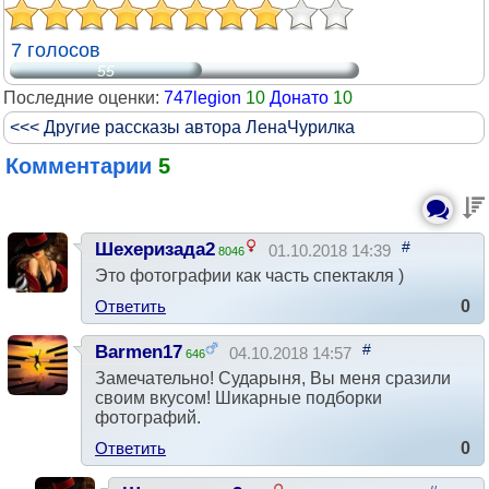
7 голосов
55
Последние оценки:
747legion
10
Донато
10
<<< Другие рассказы автора ЛенаЧурилка
Комментарии
5
#
Шехеризада2
01.10.2018 14:39
8046
Это фотографии как часть спектакля )
Ответить
0
#
Barmen17
04.10.2018 14:57
646
Замечательно! Сударыня, Вы меня сразили
своим вкусом! Шикарные подборки
фотографий.
Ответить
0