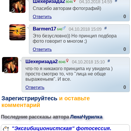
#
Шехеризада2
04.10.2018 14:59
8046
Спасибо авторам фотографий)
Ответить
0
#
Barmen17
04.10.2018 15:09
646
Это безусловно)) Но принцип подбора
фото говорит о многом ;)
Ответить
0
#
Шехеризада2
04.10.2018 15:10
8046
что-то я никакого принципа ну увидела )
просто смотрю то, что "лица не обще
выраженьем". И все.
Ответить
0
Зарегистрируйтесь
и оставьте
комментарий
Последние рассказы автора
ЛенаЧурилка
"Эксгибиционистская" фотосессия.