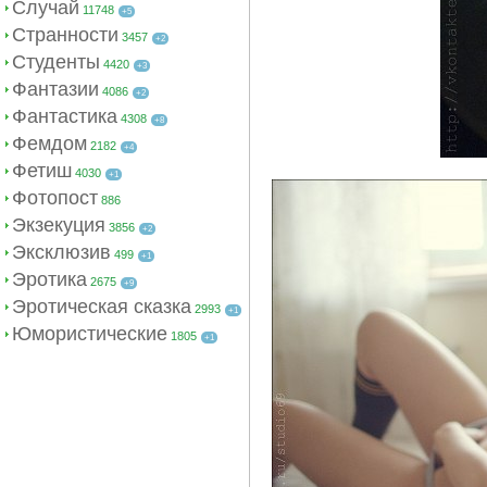
Случай
11748
+5
Странности
3457
+2
Студенты
4420
+3
Фантазии
4086
+2
Фантастика
4308
+8
Фемдом
2182
+4
Фетиш
4030
+1
Фотопост
886
Экзекуция
3856
+2
Эксклюзив
499
+1
Эротика
2675
+9
Эротическая сказка
2993
+1
Юмористические
1805
+1