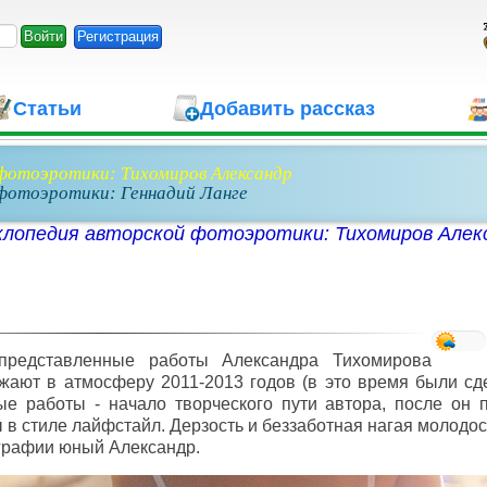
Регистрация
Статьи
Добавить рассказ
фотоэротики: Тихомиров Александр
фотоэротики: Геннадий Ланге
клопедия авторской фотоэротики: Тихомиров Алек
представленные работы Александра Тихомирова
жают в атмосферу 2011-2013 годов (в это время были с
ые работы - начало творческого пути автора, после он
 в стиле лайфстайл. Дерзость и беззаботная нагая молодост
графии юный Александр.