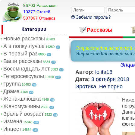
96703 Рассказов
10377 Cтатей
Забыли пароль?
597967 Отзывов
Категории
Рассказы
Новые рассказы
96703
А в попку лучше
14260
Энциклопедия авторской 
+7
В первый раз
Энциклопедия авторской 
6600
+4
Ваши рассказы
6634
+9
Энци
Восемнадцать лет
5383
+7
Автор:
lolita18
Гетеросексуалы
10768
+16
Дата:
3 октября 2018
Группа
16483
+5
Эротика
,
Не порно
Драма
4168
+9
Жена-шлюшка
Ниже
4948
+5
Женомужчины
погру
2606
+4
Данн
Зрелый возраст
3523
+8
клипы
Измена
15848
+11
фото
Инцест
14884
+14