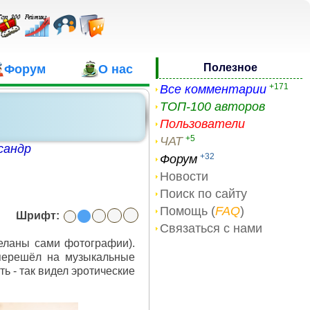
Полезное
Форум
О нас
+171
Все комментарии
ТОП-100 авторов
Пользователи
+5
ЧАТ
сандр
+32
Форум
Новости
Поиск по сайту
Помощь (
FAQ
)
Шрифт:
Связаться с нами
деланы сами фотографии).
 перешёл на музыкальные
ь - так видел эротические