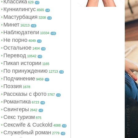
Классика
629
+2
Куннилингус
4565
+4
Мастурбация
3208
+3
Минет
16213
+11
Наблюдатели
10334
+11
Не порно
4049
+3
Остальное
1404
+6
Перевод
10542
+3
Пикап истории
1165
По принуждению
12713
+3
Подчинение
9459
+7
Поэзия
1678
Рассказы с фото
3767
+1
Романтика
6723
+6
Свингеры
2642
+1
Секс туризм
875
Сексwife & Cuckold
4088
+3
Служебный роман
2779
+5