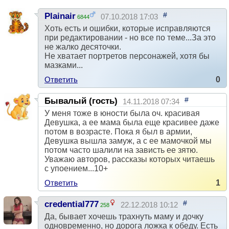
#
Plainair
07.10.2018 17:03
6844
Хоть есть и ошибки, которые исправляются
при редактировании - но все по теме...За это
не жалко десяточки.
Не хватает портретов персонажей, хотя бы
мазками...
Ответить
0
#
Бывалый (гость)
14.11.2018 07:34
У меня тоже в юности была оч. красивая
Девушка, а ее мама была еще красивее даже
потом в возрасте. Пока я был в армии,
Девушка вышла замуж, а с ее мамочкой мы
потом часто шалили на зависть ее зятю.
Уважаю авторов, рассказы которых читаешь
с упоением...10+
Ответить
1
#
credential777
22.12.2018 10:12
258
Да, бывает хочешь трахнуть маму и дочку
одновременно, но дорога ложка к обеду. Есть