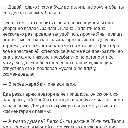
— Давай только я сама буду вставлять, не хочу чтобы ты
ей сделал слишком больно.
Руслан не стал спорить с опытной женщиной, и она
уверенно взялась за член. Елена Валентиновна
несколько раз провела залупой по дырочке Яны, и лишь
полностью её смазав, начала проталкивать. Девушка
терпела, хоть и чувствовала что натяжение сфинктера
всё нарастает, ей хотелось сейчас же всё прекратить, но
она знала что никакие просьбы уже не остановят её
маму. Когда член был введён на половину, женщина
отпустила его и похлопав Руслана по плечу,
скомандовала:
— Вперёд жеребчик, она вся твоя.
Два раза парню повторять не пришлось, он склонился
над прогнутой Яной и втолкнул оставшуюся часть своего
хера в попку. Девушка вскрикнула, и тут же услышала
комментарий от мамы:
— А ты что думала? Легко быть целкой в 20-ть лет. Терпи
моя девочка, и мечтай о том сколько он удовольствия