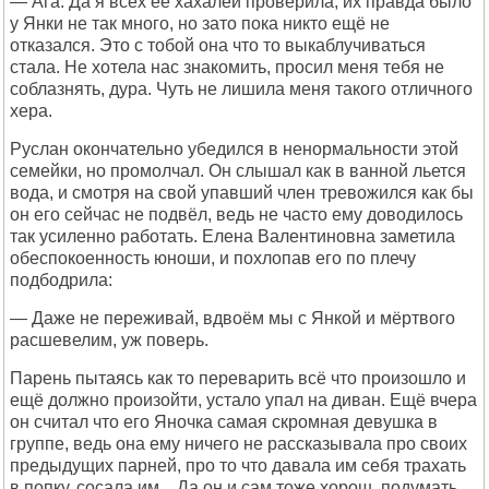
— Ага. Да я всех её хахалей проверила, их правда было
у Янки не так много, но зато пока никто ещё не
отказался. Это с тобой она что то выкаблучиваться
стала. Не хотела нас знакомить, просил меня тебя не
соблазнять, дура. Чуть не лишила меня такого отличного
хера.
Руслан окончательно убедился в ненормальности этой
семейки, но промолчал. Он слышал как в ванной льется
вода, и смотря на свой упавший член тревожился как бы
он его сейчас не подвёл, ведь не часто ему доводилось
так усиленно работать. Елена Валентиновна заметила
обеспокоенность юноши, и похлопав его по плечу
подбодрила:
— Даже не переживай, вдвоём мы с Янкой и мёртвого
расшевелим, уж поверь.
Парень пытаясь как то переварить всё что произошло и
ещё должно произойти, устало упал на диван. Ещё вчера
он считал что его Яночка самая скромная девушка в
группе, ведь она ему ничего не рассказывала про своих
предыдущих парней, про то что давала им себя трахать
в попку, сосала им... Да он и сам тоже хорош, подумать