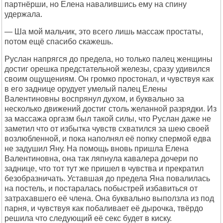
партнёрши, но Елена навалившись ему на спину
удержала.
— Ша мой мальчик, это всего лишь массаж простаты,
потом ещё спасибо скажешь.
Руслан напрягся до предела, но только палец женщины
достиг орешка предстательной железы, сразу удивился
своим ощущениям. Он громко простонал, и чувствуя как
в его заднице орудует умелый палец Елены
Валентиновны воспрянул духом, и буквально за
несколько движений достиг столь желанной разрядки. Из
за массажа оргазм был такой силы, что Руслан даже не
заметил что от избытка чувств схватился за шею своей
возлюбленной, и пока наполнял её попку спермой едва
не задушил Яну. На помощь вновь пришла Елена
Валентиновна, она так ляпнула кавалера дочери по
заднице, что тот тут же пришел в чувства и прекратил
безобразничать. Уставшая до предела Яна повалилась
на постель, и постаралась побыстрей избавиться от
затрахавшего её члена. Она буквально выползла из под
парня, и чувствуя как побаливает её дырочка, твёрдо
решила что следующий её секс будет в киску.