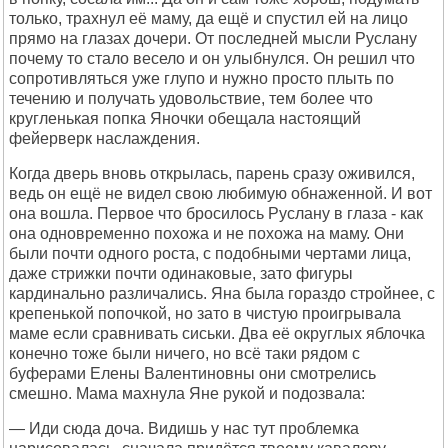
только, трахнул её маму, да ещё и спустил ей на лицо
прямо на глазах дочери. От последней мысли Руслану
почему то стало весело и он улыбнулся. Он решил что
сопротивляться уже глупо и нужно просто плыть по
течению и получать удовольствие, тем более что
кругленькая попка Яночки обещала настоящий
фейерверк наслаждения.
Когда дверь вновь открылась, парень сразу оживился,
ведь он ещё не видел свою любимую обнаженной. И вот
она вошла. Первое что бросилось Руслану в глаза - как
она одновременно похожа и не похожа на маму. Они
были почти одного роста, с подобными чертами лица,
даже стрижки почти одинаковые, зато фигуры
кардинально различались. Яна была гораздо стройнее, с
крепенькой попочкой, но зато в чистую проигрывала
маме если сравнивать сиськи. Два её округлых яблочка
конечно тоже были ничего, но всё таки рядом с
буферами Елены Валентиновны они смотрелись
смешно. Мама махнула Яне рукой и подозвала:
— Иди сюда доча. Видишь у нас тут проблемка