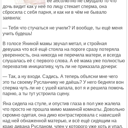
её абсолютно не смущало то что
дочь видит как у неё по лицу стекает сперма, она
сбросила с себя парня, и как ни в чём не бывало
заявила:
— Тебя что стучаться не учили? И вообще, ты ещё меня
учить будешь!
В голосе Яниной мамы звучал метал, и стройная
девушка что всё ещё стояла на пороге сразу потеряла
уверенность, она никогда не перечила матери, и всегда
слушалась её с первого слова. А её мама уже полностью
перехватив инициативу, чуть ли не приказала дочери:
— Так, а ну входи. Садись. А теперь объясни мне чего
это ты своему Русланчику не даёшь? У него бедняги вон
сперма чуть ли не с ушей капала, вот я и решила помочь
парню, а ты тут устроила сцену.
Яна сидела на стуле, и опустив глаза в пол уже жалела
что просто не прошла мимо маминой комнаты. Довольно
скромно одетая, она дико контрастировала с нависшей
над ней обнаженной матерью, и всё ещё сидящим на
краю дивана Русланом, член у которого уже хоть и упал,