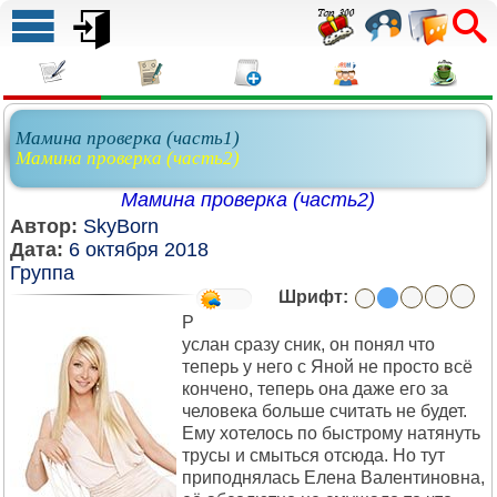
Мамина проверка (часть1)
Мамина проверка (часть2)
Мамина проверка (часть2)
Автор:
SkyBorn
Дата:
6 октября 2018
Группа
Шрифт:
Р
услан сразу сник, он понял что
теперь у него с Яной не просто всё
кончено, теперь она даже его за
человека больше считать не будет.
Ему хотелось по быстрому натянуть
трусы и смыться отсюда. Но тут
приподнялась Елена Валентиновна,