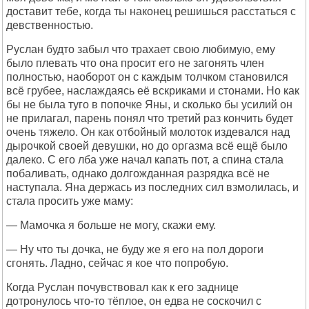
доставит тебе, когда ты наконец решишься расстаться с
девственностью.
Руслан будто забыл что трахает свою любимую, ему
было плевать что она просит его не загонять член
полностью, наоборот он с каждым толчком становился
всё грубее, наслаждаясь её вскриками и стонами. Но как
бы не была туго в попочке Яны, и сколько бы усилий он
не прилагал, парень понял что третий раз кончить будет
очень тяжело. Он как отбойный молоток издевался над
дырочкой своей девушки, но до оргазма всё ещё было
далеко. С его лба уже начал капать пот, а спина стала
побаливать, однако долгожданная разрядка всё не
наступала. Яна держась из последних сил взмолилась, и
стала просить уже маму:
— Мамочка я больше не могу, скажи ему.
— Ну что ты дочка, не буду же я его на пол дороги
сгонять. Ладно, сейчас я кое что попробую.
Когда Руслан почувствовал как к его заднице
дотронулось что-то тёплое, он едва не соскочил с