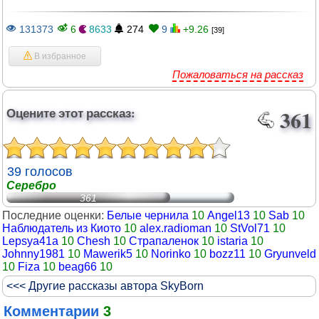
131373
6
8633
274
9
+9.26
[39]
В избранное
Пожаловаться на рассказ
Оцените этот рассказ:
361
39 голосов
Серебро
361
Последние оценки:
Белые чернила
10
Angel13
10
Sab
10
Наблюдатель из Киото
10
alex.radioman
10
StVol71
10
Lepsya41a
10
Chesh
10
Страпаленок
10
istaria
10
Johnny1981
10
Mawerik5
10
Norinko
10
bozz11
10
Gryunveld
10
Fiza
10
beag66
10
<<< Другие рассказы автора SkyBorn
Комментарии
3