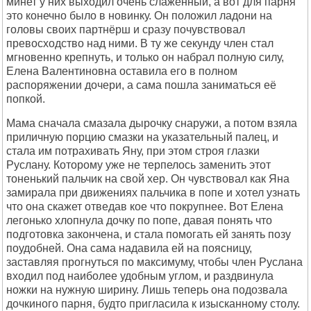
минет у них выходил очень слаженный, а вот для парня
это конечно было в новинку. Он положил ладони на
головы своих партнёрш и сразу почувствовал
превосходство над ними. В ту же секунду член стал
мгновенно крепнуть, и только он набрал полную силу,
Елена Валентиновна оставила его в полном
распоряжении дочери, а сама пошла заниматься её
попкой.
Мама сначала смазала дырочку снаружи, а потом взяла
приличную порцию смазки на указательный палец, и
стала им потрахивать Яну, при этом строя глазки
Руслану. Которому уже не терпелось заменить этот
тоненький пальчик на свой хер. Он чувствовал как Яна
замирала при движениях пальчика в попе и хотел узнать
что она скажет отведав кое что покрупнее. Вот Елена
легонько хлопнула дочку по попе, давая понять что
подготовка закончена, и стала помогать ей занять позу
поудобней. Она сама надавила ей на поясницу,
заставляя прогнуться по максимуму, чтобы член Руслана
входил под наиболее удобным углом, и раздвинула
ножки на нужную ширину. Лишь теперь она подозвала
дочкиного парня, будто пригласила к изысканному столу.