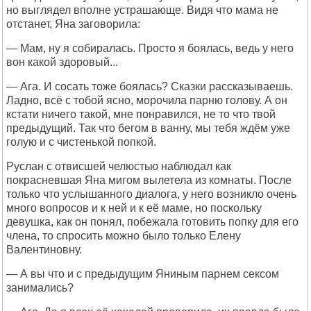
но выглядел вполне устрашающе. Видя что мама не
отстанет, Яна заговорила:
— Мам, ну я собиралась. Просто я боялась, ведь у него
вон какой здоровый...
— Ага. И сосать тоже боялась? Сказки рассказываешь.
Ладно, всё с тобой ясно, морочила парню голову. А он
кстати ничего такой, мне понравился, не то что твой
предыдущий. Так что бегом в ванну, мы тебя ждём уже
голую и с чистенькой попкой.
Руслан с отвисшей челюстью наблюдал как
покрасневшая Яна мигом вылетела из комнаты. После
только что услышанного диалога, у него возникло очень
много вопросов и к ней и к её маме, но поскольку
девушка, как он понял, побежала готовить попку для его
члена, то спросить можно было только Елену
Валентиновну.
— А вы что и с предыдущим Яниным парнем сексом
занимались?