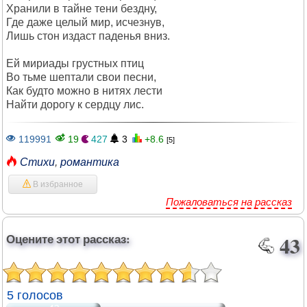
Хранили в тайне тени бездну,
Где даже целый мир, исчезнув,
Лишь стон издаст паденья вниз.
Ей мириады грустных птиц
Во тьме шептали свои песни,
Как будто можно в нитях лести
Найти дорогу к сердцу лис.
119991
19
427
3
+8.6
[5]
Стихи
,
романтика
В избранное
Пожаловаться на рассказ
Оцените этот рассказ:
43
5 голосов