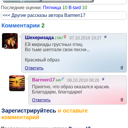
43
Последние оценки:
Пятница
10
B-tard
10
<<< Другие рассказы автора Barmen17
Комментарии
2
#
Шехеризада
07.10.2018 19:27
17957
Ей мириады грустных птиц
Во тьме шептали свои песни...
Красивый образ
Ответить
0
#
Barmen17
08.10.2018 08:28
645
Приятно, что образ оказался красив.
Благодарю, благодарю!
Ответить
0
Зарегистрируйтесь
и оставьте
комментарий