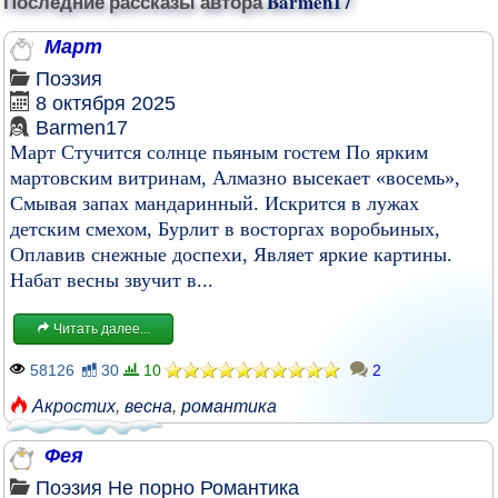
Последние рассказы автора
Barmen17
Март
Поэзия
8 октября 2025
Barmen17
Март Стучится солнце пьяным гостем По ярким
мартовским витринам, Алмазно высекает «восемь»,
Смывая запах мандаринный. Искрится в лужах
детским смехом, Бурлит в восторгах воробьиных,
Оплавив снежные доспехи, Являет яркие картины.
Набат весны звучит в...
Читать далее...
58126
30
10
2
Акростих
,
весна
,
романтика
Фея
Поэзия
Не порно
Романтика