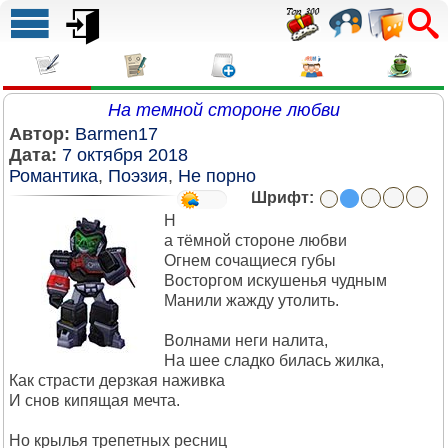
На темной стороне любви
Автор:
Barmen17
Дата:
7 октября 2018
Романтика
,
Поэзия
,
Не порно
Шрифт:
Н
а тёмной стороне любви
Огнем сочащиеся губы
Восторгом искушенья чудным
Манили жажду утолить.
Волнами неги налита,
На шее сладко билась жилка,
Как страсти дерзкая наживка
И снов кипящая мечта.
Но крылья трепетных ресниц