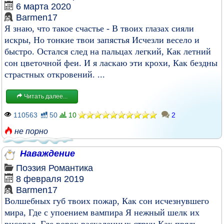
6 марта 2020
Barmen17
Я знаю, что такое счастье - В твоих глазах сияли
искры, Но тонкие твои запястья Исчезли весело и
быстро. Остался след на пальцах легкий, Как летний
сон цветочной феи. И я ласкаю эти крохи, Как бездны
страстных откровений. ...
Читать далее...
110563
50
10
2
не порно
Наваждение
Поэзия
Романтика
8 февраля 2019
Barmen17
Волшебных губ твоих пожар, Как сон исчезнувшего
мира, Где с упоением вампира Я нежный шелк их