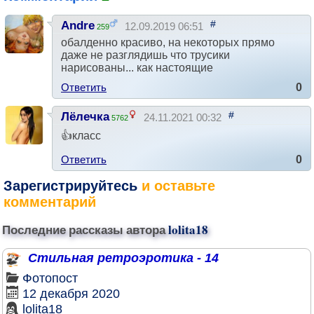
#
Andre
12.09.2019 06:51
259
обалденно красиво, на некоторых прямо
даже не разглядишь что трусики
нарисованы... как настоящие
Ответить
0
#
Лёлечка
24.11.2021 00:32
5762
👍класс
Ответить
0
Зарегистрируйтесь
и оставьте
комментарий
Последние рассказы автора
lolita18
Стильная ретроэротика - 14
Фотопост
12 декабря 2020
lolita18