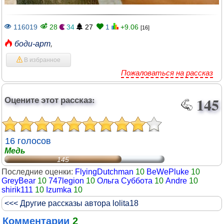
116019
28
34
27
1
+9.06
[16]
боди-арт
,
В избранное
Пожаловаться на рассказ
Оцените этот рассказ:
145
16 голосов
Медь
145
Последние оценки:
FlyingDutchman
10
BeWePluke
10
GreyBear
10
747legion
10
Ольга Суббота
10
Andre
10
shirik111
10
Izumka
10
<<< Другие рассказы автора lolita18
Комментарии
2