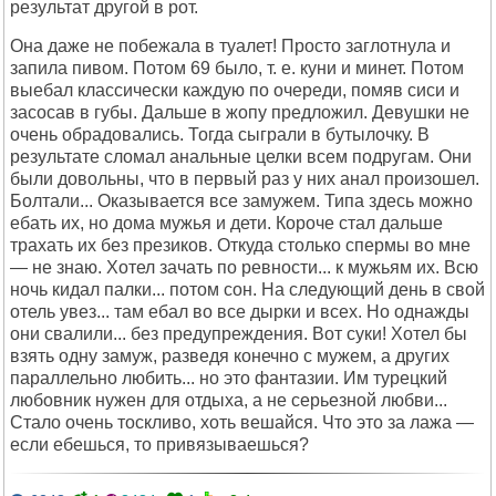
результат другой в рот.
Она даже не побежала в туалет! Просто заглотнула и
запила пивом. Потом 69 было, т. е. куни и минет. Потом
выебал классически каждую по очереди, помяв сиси и
засосав в губы. Дальше в жопу предложил. Девушки не
очень обрадовались. Тогда сыграли в бутылочку. В
результате сломал анальные целки всем подругам. Они
были довольны, что в первый раз у них анал произошел.
Болтали... Оказывается все замужем. Типа здесь можно
ебать их, но дома мужья и дети. Короче стал дальше
трахать их без презиков. Откуда столько спермы во мне
— не знаю. Хотел зачать по ревности... к мужьям их. Всю
ночь кидал палки... потом сон. На следующий день в свой
отель увез... там ебал во все дырки и всех. Но однажды
они свалили... без предупреждения. Вот суки! Хотел бы
взять одну замуж, разведя конечно с мужем, а других
параллельно любить... но это фантазии. Им турецкий
любовник нужен для отдыха, а не серьезной любви...
Стало очень тоскливо, хоть вешайся. Что это за лажа —
если ебешься, то привязываешься?