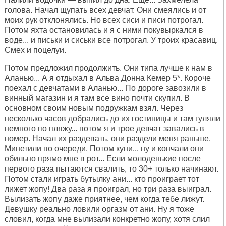
голова. Начал щупать всех девчат. Они смеялись и от
моих рук отклонялись. Но всех сиси и писи потрогал.
Потом яхта остановилась и я с ними покувыркался в
воде... и письки и сиськи все потрогал. У троих красавиц.
Смех и поцелуи.
Потом предложил продолжить. Они типа лучше к нам в
Аланью... А я отдыхал в Альва Донна Кемер 5*. Короче
поехал с девчатами в Аланью... По дороге завозили в
винный магазин и я там все вино почти скупил. В
основном своим новым подружкам взял. Через
несколько часов добрались до их гостиницы и там гуляли
немного по пляжу... потом я и трое девчат завались в
номер. Начал их раздевать, они раздели меня раньше.
Минетили по очереди. Потом куни... ну и кончали они
обильно прямо мне в рот... Если молоденькие после
первого раза пытаются свалить, то 30+ только начинают.
Потом стали играть бутылку ани... кто проиграет тот
лижет жопу! Два раза я проиграл, но три раза выиграл.
Вылизать жопу даже приятнее, чем когда тебе лижут.
Девушку реально ловили оргазм от ани. Ну я тоже
словил, когда мне вылизали конкретно жопу, хотя слил