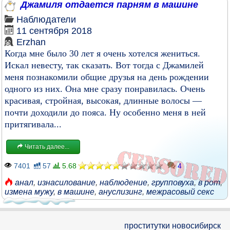
Джамиля отдается парням в машине
Наблюдатели
11 сентября 2018
Erzhan
Когда мне было 30 лет я очень хотелся жениться.
Искал невесту, так сказать. Вот тогда с Джамилей
меня познакомили общие друзья на день рождении
одного из них. Она мне сразу понравилась. Очень
красивая, стройная, высокая, длинные волосы —
почти доходили до пояса. Ну особенно меня в ней
притягивала...
Читать далее...
7401
57
5.68
4
анал
,
изнасилование
,
наблюдение
,
групповуха
,
в рот
,
измена мужу
,
в машине
,
ануслизинг
,
межрасовый секс
проститутки новосибирск