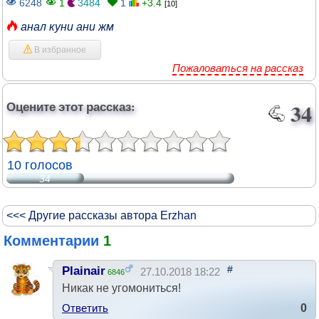
6248
1
3484
1
+3.4
[10]
анал куни ани жм
В избранное
Пожаловаться на рассказ
Оцените этот рассказ:
34
10 голосов
34
<<< Другие рассказы автора Erzhan
Комментарии
1
#
Plainair
27.10.2018 18:22
6846
Никак не угомониться!
Ответить
0