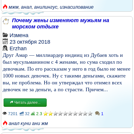
мжм
,
анал
,
анилингус
,
изнасилование
Почему жены изменяют мужьям на
морском отдыхе
Измена
23 октября 2018
Erzhan
Друг Амар — миллиардер индииц из Дубаев хоть и
был мусульманином с 4 женами, но сума сходил по
девочкам. По его рассказам у него в год было не менее
1000 новых девочек. Ну с такими деньгами, скажите
вы, не проблема. Но он утверждал что отимел всех
девочек не за деньги, а по страсти. Причем...
Читать далее...
7201
32
2.3
1
анал куни ани жм