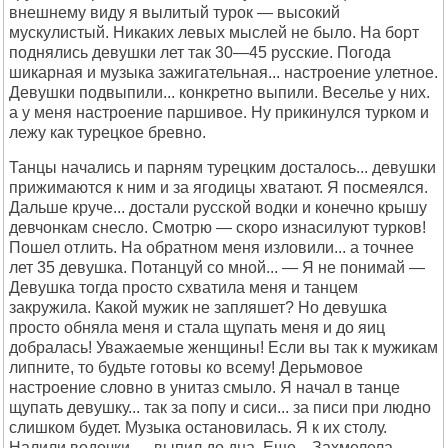
внешнему виду я вылитый турок — высокий
мускулистый. Никаких левых мыслей не было. На борт
поднялись девушки лет так 30—45 русские. Погода
шикарная и музыка зажигательная... настроение улетное.
Девушки подвыпили... конкретно выпили. Веселье у них.
а у меня настроение паршивое. Ну прикинулся турком и
лежу как турецкое бревно.
Танцы начались и парням турецким досталось... девушки
прижимаются к ним и за ягодицы хватают. Я посмеялся.
Дальше круче... достали русской водки и конечно крышу
девчонкам снесло. Смотрю — скоро изнасилуют турков!
Пошел отлить. На обратном меня изловили... а точнее
лет 35 девушка. Потанцуй со мной... — Я не понимай —
Девушка тогда просто схватила меня и танцем
закружила. Какой мужик не запляшет? Но девушка
просто обняла меня и стала щупать меня и до яиц
добралась! Уважаемые женщины! Если вы так к мужикам
липните, то будьте готовы ко всему! Дерьмовое
настроение словно в унитаз смыло. Я начал в танце
щупать девушку... так за попу и сиси... за писи при людно
слишком будет. Музыка остановилась. Я к их столу.
Налили водочки — выпил до дна. Еще... Захмелела