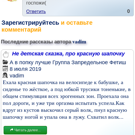
госпожи(
Ответить
0
Зарегистрируйтесь
и оставьте
комментарий
Последние рассказы автора
vadim
Не детская сказка, про красную шапочку
А в попку лучше
Группа
Запредельное
Фетиш
8 июля 2019
vadim
Ехала красная шапочка на велосипеде к бабушке, а
сиденье то жёсткое, а под юбкой трусики тоненькие, в
общем стимуляция всех эрогенных зон. Проехала она
пол дороги, и уже три оргазма испытать успела.Как
вдруг из кустов выскочил серый волк, пнул красную
шапочку ногой и упала она в лужу. Схватил волк...
Читать далее...