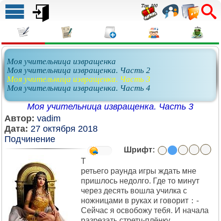
Моя учительница извращенка
Моя учительница извращенка. Часть 2
Моя учительница извращенка. Часть 3
Моя учительница извращенка. Часть 4
Моя учительница извращенка. Часть 3
Автор:
vadim
Дата:
27 октября 2018
Подчинение
Шрифт:
Т
ретьего раунда игры ждать мне
пришлось недолго. Где то минут
через десять вошла училка с
ножницами в руках и говорит：-
Сейчас я освобожу тебя. И начала
разрезать стретч-плёнку.