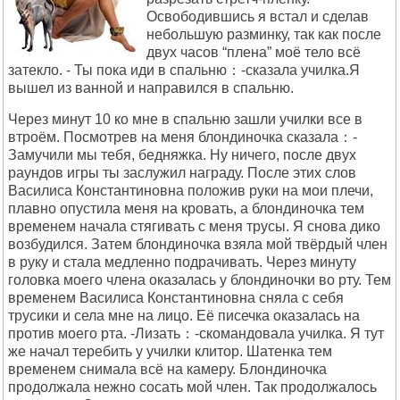
Освободившись я встал и сделав
небольшую разминку, так как после
двух часов “плена” моё тело всё
затекло. - Ты пока иди в спальню：-сказала училка.Я
вышел из ванной и направился в спальню.
Через минут 10 ко мне в спальню зашли училки все в
втроём. Посмотрев на меня блондиночка сказала：-
Замучили мы тебя, бедняжка. Ну ничего, после двух
раундов игры ты заслужил награду. После этих слов
Василиса Константиновна положив руки на мои плечи,
плавно опустила меня на кровать, а блондиночка тем
временем начала стягивать с меня трусы. Я снова дико
возбудился. Затем блондиночка взяла мой твёрдый член
в руку и стала медленно подрачивать. Через минуту
головка моего члена оказалась у блондиночки во рту. Тем
временем Василиса Константиновна сняла с себя
трусики и села мне на лицо. Её писечка оказалась на
против моего рта. -Лизать：-скомандовала училка. Я тут
же начал теребить у училки клитор. Шатенка тем
временем снимала всё на камеру. Блондиночка
продолжала нежно сосать мой член. Так продолжалось