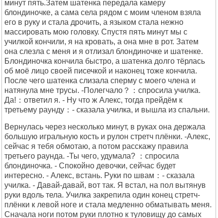
минут пять.Затем шатенка передала камеру
блондиночке, а сама села рядом с моим членом взяла
его в руку и стала дрочить, а языком стала нежно
массировать мою головку. Спустя пять минут мы с
училкой кончили, я на кровать, а она мне в рот. Затем
она слезла с меня и я отлизал блондиночке и шатенке.
Блондиночка кончила быстро, а шатенка долго тёрлась
об моё лицо своей писечкой и наконец тоже кончила.
После чего шатенка слизала сперму с моего члена и
натянула мне трусы. -Полегчало？：спросила училка.
Да!：ответил я. - Ну что ж Алекс, тогда прейдём к
третьему раунду：- сказала училка, и вышла из спальни.
Вернулась через несколько минут, в руках она держала
большую игральную кость и рулон стретч плёнки. -Алекс,
сейчас я тебя обмотаю, а потом расскажу правила
третьего раунда. -Ты чего, удумала? ：спросила
блондиночка. - Спокойно девочки, сейчас будет
интересно. - Алекс, встань. Руки по швам：- сказала
училка. - Давай-давай, вот так. Я встал, на пол вытянув
руки вдоль тела. Училка закрепила один конец стретч-
плёнки к левой ноге и стала медленно обматывать меня.
Сначала ноги потом руки плотно к туловищу до самых