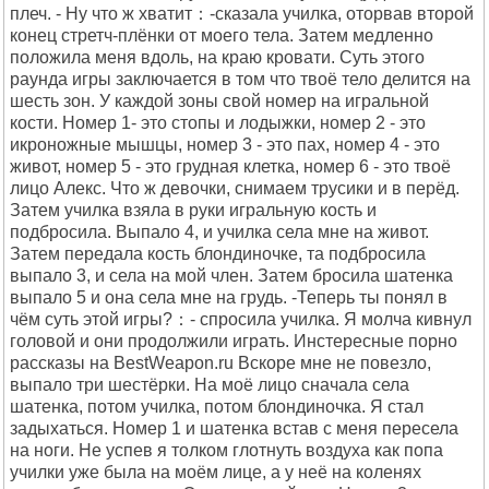
плеч. - Ну что ж хватит：-сказала училка, оторвав второй
конец стретч-плёнки от моего тела. Затем медленно
положила меня вдоль, на краю кровати. Суть этого
раунда игры заключается в том что твоё тело делится на
шесть зон. У каждой зоны свой номер на игральной
кости. Номер 1- это стопы и лодыжки, номер 2 - это
икроножные мышцы, номер 3 - это пах, номер 4 - это
живот, номер 5 - это грудная клетка, номер 6 - это твоё
лицо Алекс. Что ж девочки, снимаем трусики и в перёд.
Затем училка взяла в руки игральную кость и
подбросила. Выпало 4, и училка села мне на живот.
Затем передала кость блондиночке, та подбросила
выпало 3, и села на мой член. Затем бросила шатенка
выпало 5 и она села мне на грудь. -Теперь ты понял в
чём суть этой игры?：- спросила училка. Я молча кивнул
головой и они продолжили играть. Инстересные порно
рассказы на BestWeapon.ru Вскоре мне не повезло,
выпало три шестёрки. На моё лицо сначала села
шатенка, потом училка, потом блондиночка. Я стал
задыхаться. Номер 1 и шатенка встав с меня пересела
на ноги. Не успев я толком глотнуть воздуха как попа
училки уже была на моём лице, а у неё на коленях