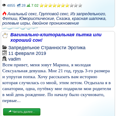
4855
28
7.02
Анальный секс
,
Групповой секс
,
Из запредельного
,
Фетиш
,
Юмористические
,
Сказка
,
красная шапочка
,
ролевые игры
,
двойное проникновение
Вагинально-клиторальная пытка или
хороший сон!
Запредельное
Странности
Эротика
11 февраля 2019
vadim
Всем привет, меня зовут Марина, я молодая
Сексуальная девушка. Мне 21 год, грудь 3-го размера
и упругая попка. Хочу рассказать вам историю
которая случилась со мной, этим летом. Отдыхала я в
санатории, одна, путёвку мне подарили мои родители
в мой день рождение. По началу было скучновато,
первые...
Читать далее...