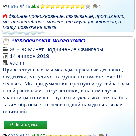
6516
45
9
1
двойное проникновение
,
связывание
,
против воли
,
меганаслаждение
,
массаж
,
стимуляция клитора
,
в
попку
,
повязка на глаза.
Человеческая многоножка
Ж + Ж
Минет
Подчинение
Свингеры
14 января 2019
vadim
Приветствую вас, мы молодые красивые девчонки,
студентки, мы учимся в группе все вместе. Нас 10
человек. Мы придумали интересную игру сейчас вам
о ней расскажем.Все участники, в нашем случае
участницы снимают трусики и укладываются на бок
таким образом, что голова одной находиться возле
гениталий...
Читать далее...