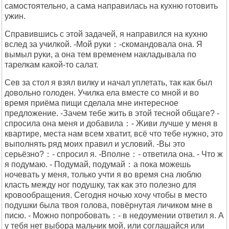
самостоятельно, а сама направилась на кухню готовить
ужин.
Справившись с этой задачей, я направился на кухню
вслед за училкой. -Мой руки：-скомандовала она. Я
вымыл руки, а она тем временем накладывала по
тарелкам какой-то салат.
Сев за стол я взял вилку и начал уплетать, так как был
довольно голоден. Училка ела вместе со мной и во
время приёма пищи сделала мне интересное
предложение. -Зачем тебе жить в этой тесной общаге? -
спросила она меня и добавила：- Живи лучше у меня в
квартире, места нам всем хватит, всё что тебе нужно, это
выполнять ряд моих правил и условий. -Вы это
серьёзно?：- спросил я. -Вполне：- ответила она. - Что ж
я подумаю. - Подумай, подумай：а пока можешь
ночевать у меня, только учти я во время сна люблю
класть между ног подушку, так как это полезно для
кровообращения. Сегодня ночью хочу чтобы в место
подушки была твоя голова, повёрнутая личиком мне в
писю. - Можно попробовать：- в недоумении ответил я. А
у тебя нет выбора мальчик мой, или соглашайся или