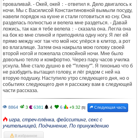
проваливай. - Окей, окей：- ответил я. Дело двигалось к
ночи. Мы с Василисой Константиновной вымыли посуду,
навели порядок на кухне и стали готовиться ко сну. Она
разделась полностью и велела мне раздеться. - Давай
ложись, так как я тебе велела：- сказала она. Легла она
на бок ко мне спиной и приподняла одну ногу. Я лег ей
прямо между ног так что мой нос упёрся в клитор, а рот
во влагалище. Затем она накрыла мою голову своей
второй ногой и пожелала спокойной ночи. Мне было
довольно тепло и комфортно. Через пару часов училка
уснула. Мне стало душно в её “”плену“”. Я тихонько что б
не разбудить вытащил голову, и лёг рядом с ней на
вторую подушку. Наступило утро следующего дня, но о
событиях следующего дня я расскажу вам в следующей
части рассказа.
8864
3
6381
4
6
+9.32
Следующая часть
[5]
игра
,
стреч-плёнка
,
фейсситинг
,
секс с
учительницей
,
Подчинение
,
По принуждению
В избранное