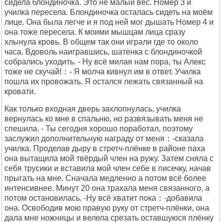
сидела блондиночка. Это не малый вес. Номер 3 и
училка пересела. Блондиночка осталась сидеть на моём
лице. Она была легче и я под ней мог дышать Номер 4 и
она тоже пересела. К моими мышцам лица сразу
хлынула кровь. В общем так они играли где то около
часа. Вдоволь наигравшись, шатенка с блондиночкой
собрались уходить. - Ну всё милая нам пора, ты Алекс
тоже не скучай!：- Я молча кивнул им в ответ. Училка
пошла их провожать. Я остался лежать связанный на
кровати.
Как только входная дверь захлопнулась, училка
вернулась ко мне в спальню, но развязывать меня не
спешила. - Ты сегодня хорошо поработал, поэтому
заслужил дополнительную награду от меня：-сказала
училка. Проделав дыру в стретч-плёнке в районе паха
она вытащила мой твёрдый член на ружу. Затем сняла с
себя трусики и вставила мой член себе в писечку, начав
прыгать на мне. Сначала медленно а потом всё более
интенсивнее. Минут 20 она трахала меня связанного, а
потом остановилась. -Ну всё хватит пока：-добавила
она. Освободив мою правую руку от стретч-плёнки, она
дала мне ножницы и велела срезать оставшуюся плёнку