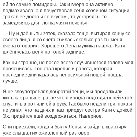
ей по самые помидоры. Как и вчера она активно
подмахивала, а я почуствовав себя хозяином ситуации
трахал ее долго и со вкусом , то ускоряясь, то
замедляясь для глотка чая и печенья.
— Ну и даёшь ты зятек,-сказала теще, вытирая кончу со
своего лица, я со счета сбилась сколько раз ты меня
вчера отоварил. Хорошего Лена мужика нашла,- Катя
шлёпнулась меня по голой заднице.
Как ни странно, но после всего случившегося голова моя
прояснилась, сон стал крепче и работа, которая
последние дни казалась непосильной ношей, пошла
лучше.
Я не злоупотреблял добротой тещи, мы продолжили
жить как раньше, разве что я иногда подходил к ней чтоб
спустить в рот или ей в руку. Так было недели три, пока я
не узнал, что на днях к нам приедут сестра Кати с дочкой.
Эх, придётся ещё воздержаться. Наверное.
Они приехали, когда я был у Лены, и зайдя в квартиру
уже слышал их оживленный разговор.