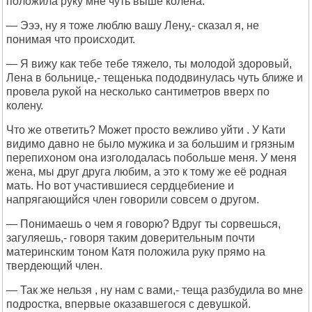
положила руку мне чуть выше колена.
— Эээ, ну я тоже люблю вашу Лену,- сказал я, не
понимая что происходит.
— Я вижу как тебе тебе тяжело, ты молодой здоровый,
Лена в больнице,- тещенька пододвинулась чуть ближе и
провела рукой на несколько сантиметров вверх по
колену.
Что же ответить? Может просто вежливо уйти . У Кати
видимо давно не было мужика и за большим и грязным
перепихоном она изголодалась побольше меня. У меня
жена, мы друг друга любим, а это к тому же её родная
мать. Но вот участившиеся сердцебиение и
напрягающийся член говорили совсем о другом.
— Понимаешь о чем я говорю? Вдруг ты сорвешься,
загуляешь,- говоря таким доверительным почти
материнским тоном Катя положила руку прямо на
твердеющий член.
— Так же нельзя , ну нам с вами,- теща разбудила во мне
подростка, впервые оказавшегося с девушкой.