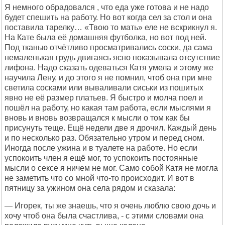
Я немного обрадовался , что еда уже готова и не надо
будет спешить на работу. Но вот когда сел за стол и она
поставила тарелку… «Твою то мать» еле не вскрикнул я.
На Кате была её домашняя футболка, но вот под ней.
Под тканью отчётливо просматривались соски, да сама
немаленькая грудь двигаясь ясно показывала отсутствие
лифона. Надо сказать одеваться Катя умела и этому же
научила Лену, и до этого я не помнил, чтоб она при мне
светила сосками или вываливали сиськи из пошитых
явно не её размер платьев. Я быстро и молча поел и
пошёл на работу, но какая там работа, если мыслями я
вновь и вновь возвращался к мысли о том как бы
присунуть теще. Ещё недели две я дрочил. Каждый день
и по несколько раз. Обязательно утром и перед сном.
Иногда после ужина и в туалете на работе. Но если
успокоить член я ещё мог, то успокоить постоянные
мысли о сексе я ничем не мог. Само собой Катя не могла
не заметить что со мной что-то происходит. И вот в
пятницу за ужином она села рядом и сказала:
— Игорек, ты же знаешь, что я очень люблю свою дочь и
хочу чтоб она была счастлива, - с этими словами она