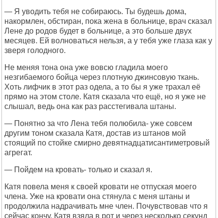
— Я уводить тебя не собираюсь. Ты будешь дома,
накормлен, обстиран, пока жена в больнице, врач сказал
Лене до родов будет в больнице, а это больше двух
месяцев. Ей волноваться нельзя, а у тебя уже глаза как у
зверя голодного.
Не меняя тона она уже вовсю гладила моего
незгибаемого бойца через плотную джинсовую ткань.
Хоть лифчик в этот раз одела, а то бы я уже трахал её
прямо на этом столе. Катя сказала что ещё, но я уже не
слышал, ведь она как раз расстегивала штаны.
— Понятно за что Лена тебя полюбила- уже совсем
другим тоном сказала Катя, достав из штанов мой
стоящий по стойке смирно девятнадцатисантиметровый
агрегат.
— Пойдем на кровать- только и сказал я.
Катя повела меня к своей кровати не отпуская моего
члена. Уже на кровати она стянула с меня штаны и
продолжила надрачивать мне член. Почувствовав что я
сейчас кончу, Катя взяла в рот и через несколько секунд