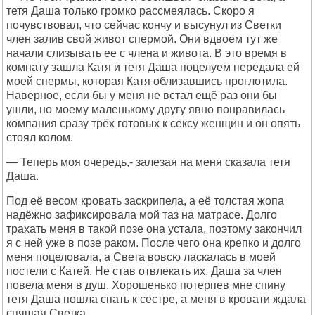
тетя Даша только громко рассмеялась. Скоро я
почувствовал, что сейчас кончу и высунул из Светки
член залив свой живот спермой. Они вдвоем тут же
начали слизывать ее с члена и живота. В это время в
комнату зашла Катя и тетя Даша поцелуем передала ей
моей спермы, которая Катя облизавшись проглотила.
Наверное, если бы у меня не встал ещё раз они бы
ушли, но моему маленькому другу явно понравилась
компания сразу трёх готовых к сексу женщин и он опять
стоял колом.
— Теперь моя очередь,- залезая на меня сказала тетя
Даша.
Под её весом кровать заскрипела, а её толстая жопа
надёжно зафиксировала мой таз на матрасе. Долго
трахать меня в такой позе она устала, поэтому закончил
я с ней уже в позе раком. После чего она крепко и долго
меня поцеловала, а Света вовсю ласкалась в моей
постели с Катей. Не став отвлекать их, Даша за член
повела меня в душ. Хорошенько потерпев мне спину
тетя Даша пошла спать к сестре, а меня в кровати ждала
спящая Светка.