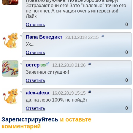
Повезло мужчине! Но всё хорошо в меру!
Затрахают они его! Зато "налевыо" точно его
не потянет. А ситуация очень интересная!
Лайк
Ответить
0
#
Папа Бенедикт
29.10.2018 22:15
Ух...
Ответить
0
#
ветер
12.12.2018 21:26
500
Зачетная ситуация!
Ответить
0
#
alex-alexa
16.02.2019 15:15
да, на лево 100% не пойдёт
Ответить
0
Зарегистрируйтесь
и оставьте
комментарий