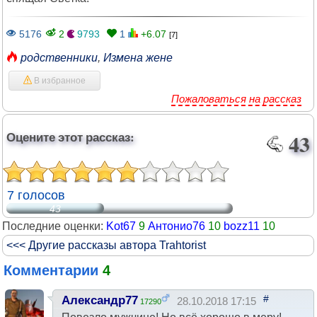
5176
2
9793
1
+6.07
[7]
родственники
,
Измена жене
В избранное
Пожаловаться на рассказ
Оцените этот рассказ:
43
7 голосов
43
Последние оценки:
Kot67
9
Антонио76
10
bozz11
10
<<< Другие рассказы автора Trahtorist
Комментарии
4
#
Александр77
28.10.2018 17:15
17290