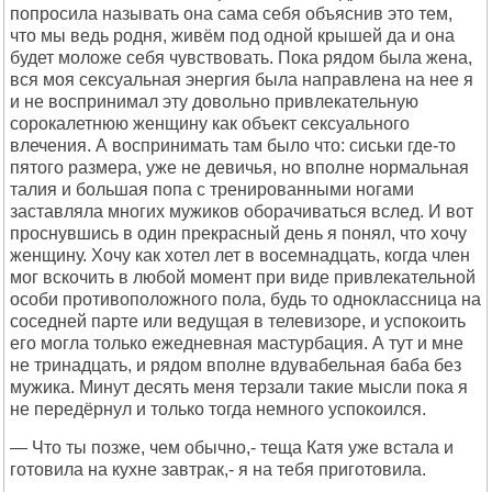
попросила называть она сама себя объяснив это тем,
что мы ведь родня, живём под одной крышей да и она
будет моложе себя чувствовать. Пока рядом была жена,
вся моя сексуальная энергия была направлена на нее я
и не воспринимал эту довольно привлекательную
сорокалетнюю женщину как объект сексуального
влечения. А воспринимать там было что: сиськи где-то
пятого размера, уже не девичья, но вполне нормальная
талия и большая попа с тренированными ногами
заставляла многих мужиков оборачиваться вслед. И вот
проснувшись в один прекрасный день я понял, что хочу
женщину. Хочу как хотел лет в восемнадцать, когда член
мог вскочить в любой момент при виде привлекательной
особи противоположного пола, будь то одноклассница на
соседней парте или ведущая в телевизоре, и успокоить
его могла только ежедневная мастурбация. А тут и мне
не тринадцать, и рядом вполне вдувабельная баба без
мужика. Минут десять меня терзали такие мысли пока я
не передёрнул и только тогда немного успокоился.
— Что ты позже, чем обычно,- теща Катя уже встала и
готовила на кухне завтрак,- я на тебя приготовила.