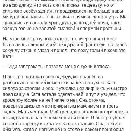
во всю длину. Что есть сил я чпокал тещеньку, но от
сильного возбуждения я продержался не больше пары
минут и под наши стоны кончил прямо я ей вовнутрь. Мы
трахались и ласкали друг друга до поздней ночи, так и
заснув голые на залитой смазкой и спермой простыни.
На утро мне сразу показалось, что вчерашняя ночка
была лишь плодом моей нездоровой фантазии, но через
секунду открыл глаза и понял, что лежу голый в комнате
Кати.
— Иди завтракать,- позвала меня с кухни Катюха.
Я быстро натянул свою одежду, которая была
разбросана по всей комнате и зашёл на кухню. Катя
сидела за столом и ела. Футболка без лифчика. Я быстро
поел кашу, а Катя встала сделать чай, и тут я увидел, что
кроме футболке на ней ничего нет. Она стояла,
повернувшись ко мне прикрытым максимум на треть
задом. Мать честная! Мой гренадер вскочил по тревоге, а
взгляд застыл на её немаленькой жопе. Я быстро убрал
со стола тарелку и схватил Катю за талию. Она только
ойкнула, когда я нагнул её на столе и раком впендюрил