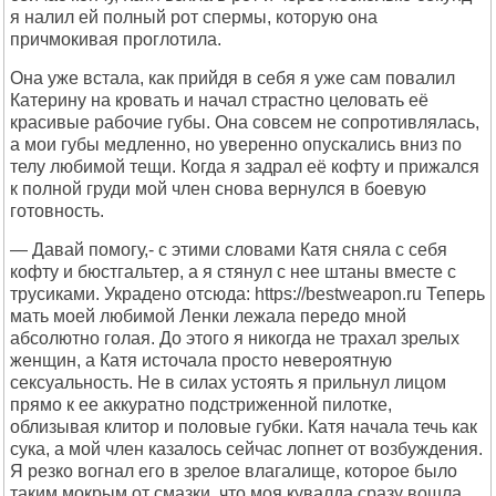
я налил ей полный рот спермы, которую она
причмокивая проглотила.
Она уже встала, как прийдя в себя я уже сам повалил
Катерину на кровать и начал страстно целовать её
красивые рабочие губы. Она совсем не сопротивлялась,
а мои губы медленно, но уверенно опускались вниз по
телу любимой тещи. Когда я задрал её кофту и прижался
к полной груди мой член снова вернулся в боевую
готовность.
— Давай помогу,- с этими словами Катя сняла с себя
кофту и бюстгальтер, а я стянул с нее штаны вместе с
трусиками. Украдено отсюда: https://bestweapon.ru Теперь
мать моей любимой Ленки лежала передо мной
абсолютно голая. До этого я никогда не трахал зрелых
женщин, а Катя источала просто невероятную
сексуальность. Не в силах устоять я прильнул лицом
прямо к ее аккуратно подстриженной пилотке,
облизывая клитор и половые губки. Катя начала течь как
сука, а мой член казалось сейчас лопнет от возбуждения.
Я резко вогнал его в зрелое влагалище, которое было
таким мокрым от смазки, что моя кувалда сразу вошла