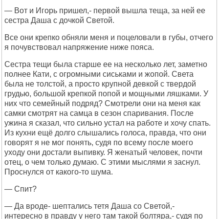
— Вот и Игорь пришел,- первой вышла теща, за ней ее
сестра Даша с дочкой Светой.
Все они крепко обняли меня и поцеловали в губы, отчего
я почувствовал напряжение ниже пояса.
Сестра тещи была старше ее на несколько лет, заметно
полнее Кати, с огромными сиськами и жопой. Света
была не толстой, а просто крупной девкой с твердой
грудью, большой крепкой попой и мощными ляшками. У
них что семейный подряд? Смотрели они на меня как
самки смотрят на самца в сезон спаривания. После
ужина я сказал, что сильно устал на работе и хочу спать.
Из кухни ещё долго слышались голоса, правда, что они
говорят я не мог понять, судя по всему после моего
уходу они достали выпивку. Я женатый человек, почти
отец, о чем только думаю. С этими мыслями я заснул.
Проснулся от какого-то шума.
— Спит?
— Да вроде- шептались тетя Даша со Светой,-
интересно в правду у него там такой болтяра,- судя по