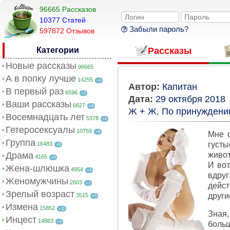
96665 Рассказов
10377 Cтатей
Забыли пароль?
597872 Отзывов
Категории
Рассказы
Новые рассказы
96665
А в попку лучше
14255
+4
Автор:
Капитан
В первый раз
6596
+2
Дата:
29 октября 2018
Ваши рассказы
6627
+9
Ж + Ж
,
По принужден
Восемнадцать лет
5378
+6
Гетеросексуалы
10759
+8
Мне 
Группа
густы
16483
+8
Драма
живот
4165
+9
И вот
Жена-шлюшка
4954
+4
вдруг
Женомужчины
2603
+1
дейст
Зрелый возраст
други
3515
+5
Измена
15852
+11
Зная,
Инцест
14883
+5
боль