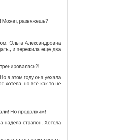
й! Может, развяжешь?
отом. Ольга Александровна
щать., и пережила ещё два
атренировалась?!
 Но в этом году она уехала
 хотела, но всё как-то не
вали! Но продолжим!
ма надела страпон. Хотела
ности и стала подмахивать