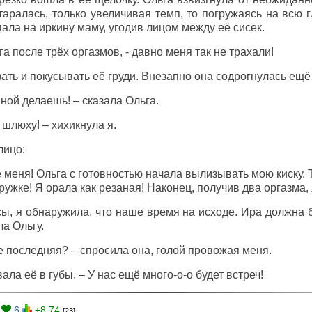
таралась, только увеличивая темп, то погружаясь на всю 
упала на иркину маму, угодив лицом между её сисек.
а после трёх оргазмов, - давно меня так не трахали!
ать и покусывать её груди. Внезапно она содрогнулась ещё
мной делаешь! – сказала Ольга.
шлюху! – хихикнула я.
лицо:
 меня! Ольга с готовностью начала вылизывать мою киску.
ружке! Я орала как резаная! Наконец, получив два оргазма, 
сы, я обнаружила, что наше время на исходе. Ира должна 
а Ольгу.
е последняя? – спросила она, голой провожая меня.
ала её в губы. – У нас ещё много-о-о будет встреч!
6
+8.74
[23]