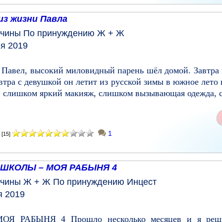
из жизни Павла
чины
По принуждению
Ж + Ж
я 2019
 Павел, высокий миловидный парень шёл домой. Завтра 
втра с девушкой он летит из русской зимы в южное лето
: слишком яркий макияж, слишком вызывающая одежда, с
1
[15]
 ШКОЛЫ – МОЯ РАБЫНЯ 4
чины
Ж + Ж
По принуждению
Инцест
я 2019
 РАБЫНЯ 4 Прошло несколько месяцев и я решил