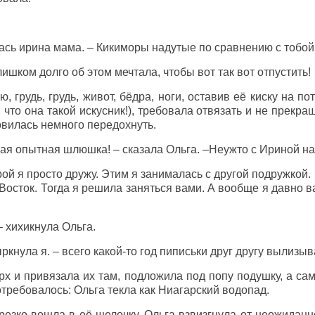
лась ирина мама. – Кикиморы надутые по сравнению с тобо
слишком долго об этом мечтала, чтобы вот так вот отпустить!
, грудь, грудь, живот, бёдра, ноги, оставив её киску на п
 что она такой искусник!), требовала отвязать и не прекра
овилась немного передохнуть.
акая опытная шлюшка! – сказала Ольга. –Неужто с Ириной н
Ирой я просто дружу. Этим я занималась с другой подружкой.
осток. Тогда я решила заняться вами. А вообще я давно вас
 хихикнула Ольга.
ркнула я. – всего какой-то год пиписьки друг другу вылизы
рх и привязала их там, подложила под попу подушку, а са
потребовалось: Ольга текла как Ниагарский водопад.
и резко вошла в её щелочку. Ольга взвизгнула от неожидан