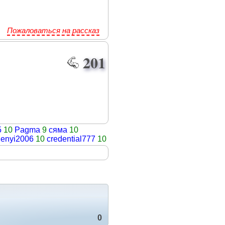
Пожаловаться на рассказ
201
5
10
Pagma
9
сяма
10
enyi2006
10
credential777
10
0