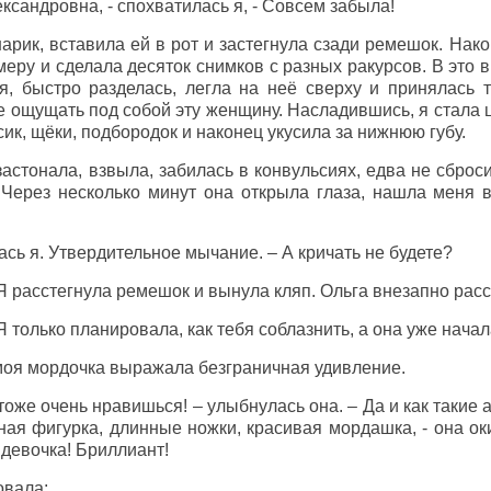
ксандровна, - спохватилась я, - Совсем забыла!
шарик, вставила ей в рот и застегнула сзади ремешок. Нак
меру и сделала десяток снимков с разных ракурсов. В это 
, быстро разделась, легла на неё сверху и принялась т
 ощущать под собой эту женщину. Насладившись, я стала ц
сик, щёки, подбородок и наконец укусила за нижнюю губу.
астонала, взвыла, забилась в конвульсиях, едва не сброс
. Через несколько минут она открыла глаза, нашла меня 
ась я. Утвердительное мычание. – А кричать не будете?
 расстегнула ремешок и вынула кляп. Ольга внезапно рас
 только планировала, как тебя соблазнить, а она уже начал
оя мордочка выражала безграничная удивление.
тоже очень нравишься! – улыбнулась она. – Да и как такие 
ная фигурка, длинные ножки, красивая мордашка, - она 
е девочка! Бриллиант!
овала: