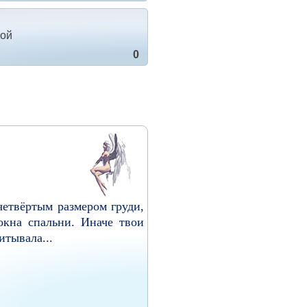
ной
0
твёртым размером груди,
окна спальни. Иначе твои
итывала...