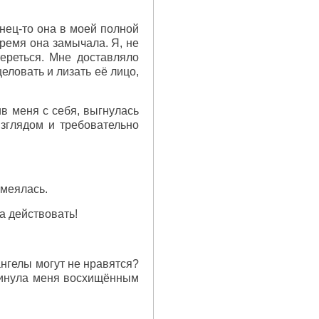
онец-то она в моей полной
время она замычала. Я, не
ереться. Мне доставляло
еловать и лизать её лицо,
ив меня с себя, выгнулась
взглядом и требовательно
смеялась.
а действовать!
ангелы могут не нравятся?
окинула меня восхищённым