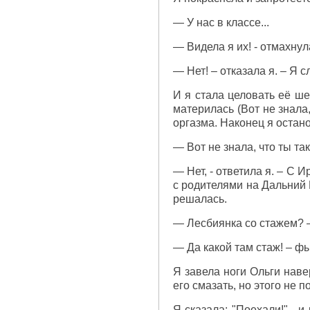
— У нас в классе...
— Видела я их! - отмахну
— Нет! – отказала я. – Я 
И я стала целовать её шею
материлась (Вот не знала,
оргазма. Наконец я остан
— Вот не знала, что ты т
— Нет, - ответила я. – С 
с родителями на Дальний В
решалась.
— Лесбиянка со стажем? –
— Да какой там стаж! – фы
Я завела ноги Ольги наве
его смазать, но этого не 
Я сказала: "Поехали!" - 