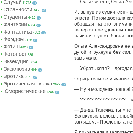
Случай
— Ох, извините, Ольга Але
11743
+4
Странности
3455
+3
И, вынув из сумки кляп- 
Студенты
власти! Потом достала ка
4419
+5
Фантазии
обращая на это внимания
4084
+1
невероятное удовольствие
Фантастика
4302
+3
начиная с ушек, брови, но
Фемдом
2179
+1
Фетиш
Ольга Александровна не з
4029
+3
дугой и рухнула без сил
Фотопост
886
замычала.
Экзекуция
3854
Эксклюзив
— Убрать кляп? – догадал
499
+2
Эротика
2671
+7
Отрицательное мычание. Я
Эротическая сказка
2992
+1
— Ну и молодёжь пошла! Я
Юмористические
1805
+1
— ????????????????? – м
— Да-да, Танечка, ты мне 
Белокурые волосы, строй
взглядом. - Прелесть, а н
Я покраснела и запротест