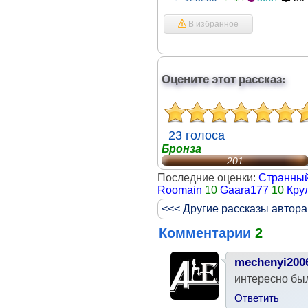
В избранное
Оцените этот рассказ:
23 голоса
Бронза
201
Последние оценки:
Странны
Roomain
10
Gaara177
10
Кру
<<< Другие рассказы автора
Комментарии
2
mechenyi200
интересно бы
Ответить