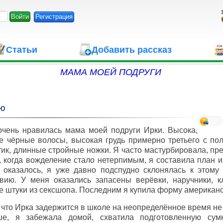
Регистрация
Статьи
Добавить рассказ
МАМА МОЕЙ ПОДРУГИ
ию
очень нравилась мама моей подруги Ирки. Высока,
е чёрные волосы, высокая грудь примерно третьего с по
ик, длинные стройные ножки. Я часто мастурбировала, пре
, когда вожделение стало нетерпимым, я составила план и
 оказалось, я уже давно подспудно склонялась к этому
вию. У меня оказались запасены верёвки, наручники, к
е штуки из сексшопа. Последним я купила форму американ
 что Ирка задержится в школе на неопределённое время не 
ше, я забежала домой, схватила подготовленную сум