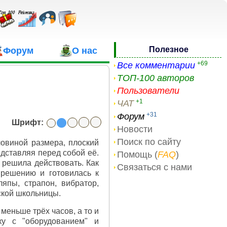
Полезное
Форум
О нас
+69
Все комментарии
ТОП-100 авторов
Пользователи
+1
ЧАТ
+31
Форум
Шрифт:
Новости
Поиск по сайту
ловиной размера, плоский
дставляя перед собой её.
Помощь (
FAQ
)
 решила действовать. Как
Связаться с нами
 решению и готовилась к
ляпы, страпон, вибратор,
ской школьницы.
меньше трёх часов, а то и
ку с "оборудованием" и