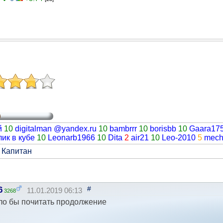
й
10
digitalman @yandex.ru
10
bambrrr
10
borisbb
10
Gaara17
лик в кубе
10
Leonarb1966
10
Dita
2
air21
10
Leo-2010
5
mech
 Капитан
#
6
11.01.2019 06:13
3268
ло бы почитать продолжение