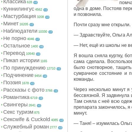
Классика
помча
628
+2
Куннилингус
одна в доме. Постояв пер
4562
+1
и позвонила.
Мастурбация
3208
+2
Минет
Почти сразу мне открыли.
16205
+7
Наблюдатели
10330
+7
— Здравствуйте, Ольга Ал
Не порно
4046
+7
Остальное
— Нет, ещё из школы не ве
1400
+6
Перевод
10540
+4
Я вошла сняла куртку, бо
Пикап истории
сама сделала. Воспользов
1165
По принуждению
было снотворное, тащить
12710
+1
сумрачное состояние и п
Подчинение
9454
+4
команды.
Поэзия
1678
+1
Рассказы с фото
Через несколько минут я 
3766
+1
бессвязной. Я задвинула 
Романтика
6719
+5
Там сняла с неё всю одеж
Свингеры
2641
+1
препарата закончилось, я
Секс туризм
минут.
875
Сексwife & Cuckold
4085
+2
— Таня! – изумилась Ольг
Служебный роман
2777
+3