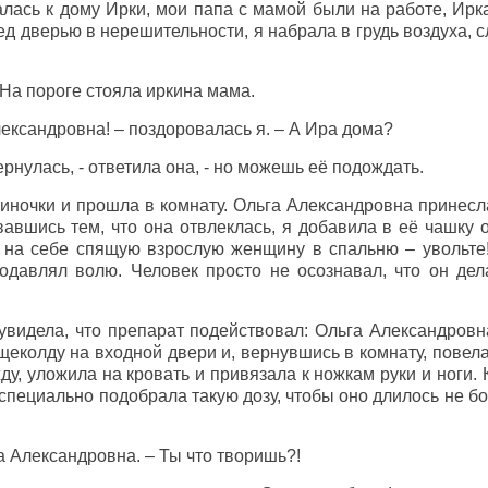
лась к дому Ирки, мои папа с мамой были на работе, Ирк
ед дверью в нерешительности, я набрала в грудь воздуха, 
 На пороге стояла иркина мама.
ександровна! – поздоровалась я. – А Ира дома?
рнулась, - ответила она, - но можешь её подождать.
тиночки и прошла в комнату. Ольга Александровна принесл
авшись тем, что она отвлеклась, я добавила в её чашку о
 на себе спящую взрослую женщину в спальню – увольте!
одавлял волю. Человек просто не осознавал, что он де
увидела, что препарат подействовал: Ольга Александровна
щеколду на входной двери и, вернувшись в комнату, повел
ду, уложила на кровать и привязала к ножкам руки и ноги.
 специально подобрала такую дозу, чтобы оно длилось не 
а Александровна. – Ты что творишь?!