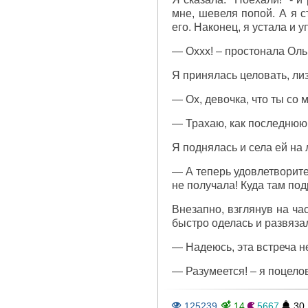
мне, шевеля попой. А я с
его. Наконец, я устала и 
— Оххх! – простонала Ольг
Я принялась целовать, лиз
— Ох, девочка, что ты со 
— Трахаю, как последнюю 
Я поднялась и села ей на 
— А теперь удовлетворите
не получала! Куда там под
Внезапно, взглянув на ча
быстро оделась и развязал
— Надеюсь, эта встреча н
— Разумеется! – я поцелов
125239
14
5667
30