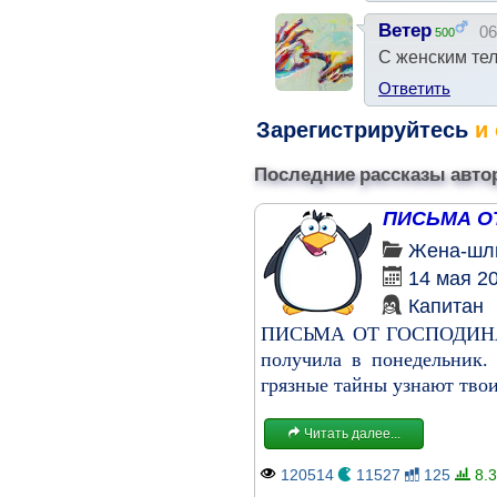
Ветер
06
500
С женским тел
Ответить
Зарегистрируйтесь
и 
Последние рассказы авто
ПИСЬМА О
Жена-шл
14 мая 2
Капитан
ПИСЬМА ОТ ГОСПОДИНА Пе
получила в понедельник.
грязные тайны узнают твои
Читать далее...
120514
11527
125
8.3