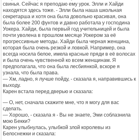
свинья. Сейчас я преподаю ему урок. Элли и Хайди
находятся здесь тоже. - Элли была наша школьная
секретарша и хотя она была довольно красивая, она
была более 200 фунтов и давно работала у господина
Уокера. Хайди, была первый год учительницей и была
почти уволена в прошлом месяце Уокером за её
прогрессивные методы. Хайди была черная женщина,
которая была очень резкой и ловкой. Например, она
всегда носила белое, имела красные пряди в её волосах
и была очень чувственной ко всем женщинам. Я
предполагала, что она была лесбиянкой, вскоре я
узнала, что была права.
— Хм, ладно, я лучше пойду, - сказала я, направившись к
выходу.
Карен встала перед дверью и сказала:
— О, нет, сначала скажите мне, что я могу для вас
сделать.
— Хорошо, - сказала я - Вы не знаете, Эми соблазнила
мою Бекки?
Карен улыбнулась, улыбкой злой королевы из
Белоснежки и сказала: