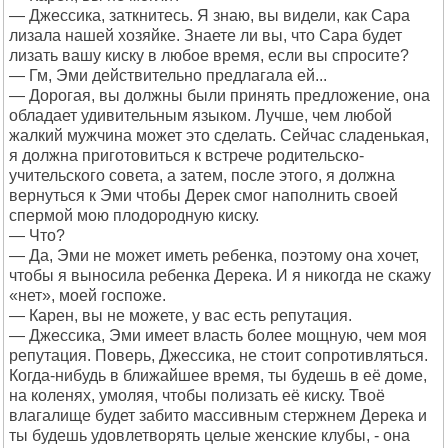
— Джессика, заткнитесь. Я знаю, вы видели, как Сара
лизала нашей хозяйке. Знаете ли вы, что Сара будет
лизать вашу киску в любое время, если вы спросите?
— Гм, Эми действительно предлагала ей...
— Дорогая, вы должны были принять предложение, она
обладает удивительным языком. Лучше, чем любой
жалкий мужчина может это сделать. Сейчас сладенькая,
я должна приготовиться к встрече родительско-
учительского совета, а затем, после этого, я должна
вернуться к Эми чтобы Дерек смог наполнить своей
спермой мою плодородную киску.
— Что?
— Да, Эми не может иметь ребенка, поэтому она хочет,
чтобы я выносила ребенка Дерека. И я никогда не скажу
«нет», моей госпоже.
— Карен, вы не можете, у вас есть репутация.
— Джессика, Эми имеет власть более мощную, чем моя
репутация. Поверь, Джессика, не стоит сопротивляться.
Когда-нибудь в ближайшее время, ты будешь в её доме,
на коленях, умоляя, чтобы полизать её киску. Твоё
влагалище будет забито массивным стержнем Дерека и
ты будешь удовлетворять целые женские клубы, - она