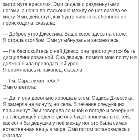
застигнута врасплох. Эми сидела с раздвинутыми
ногами, а наша почтальонша между её ног лизала её
киску. Эми, действуя, как будто ничего особенного не
происходила, сказала:
— Доброе утро Джессика. Ваше кофе здесь на столе.
Я стояла столбом. Эми улыбнулась и засмеялась:
— Не беспокойтесь о ней Джесс, она просто учится быть
дисциплинированной. Она дважды помяла мою почту и я
должна была преподать ей урок.
Я опомнилась и, наконец, сказала:
— Гм, Сара лижет тебя?
Эми ответила:
— Да, и она довольно хороша в этом. Садись Джессика.
Я замерла на минуту, но села. В течение следующих
пары минут Эми говорила со мной о погоде и вечеринке
на следующей неделе где она будет принимать гостей,
как если бы девушка у неё между ног это была самая
естественная вещь в мире. Эми потом остановилась и
сказала: