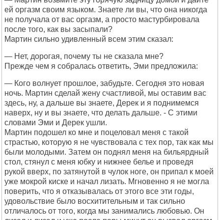
ей оргазм своим языком. Знаете ли вы, что она никогда
не получала от вас оргазм, а просто мастурбировала
после того, как вы засыпали?
Мартин сильно удивленный всем этим сказал:
— Нет, дорогая, почему ты не сказала мне?
Прежде чем я собралась ответить, Эми предложила:
— Кого волнует прошлое, забудьте. Сегодня это новая
ночь. Мартин сделай жену счастливой, мы оставим вас
здесь, ну, а дальше вы знаете, Дерек и я поднимемся
наверх, ну и вы знаете, что делать дальше. - С этими
словами Эми и Дерек ушли.
Мартин подошел ко мне и поцеловал меня с такой
страстью, которую я не чувствовала с тех пор, так как мы
были молодыми. Затем он поднял меня на бильярдный
стол, стянул с меня юбку и нижнее белье и проведя
рукой вверх, по затянутой в чулок ноге, он припал к моей
уже мокрой киске и начал лизать. Мгновенно я не могла
поверить, что я отказывалась от этого все эти годы,
удовольствие было восхитительным и так сильно
отличалось от того, когда мы занимались любовью. Он