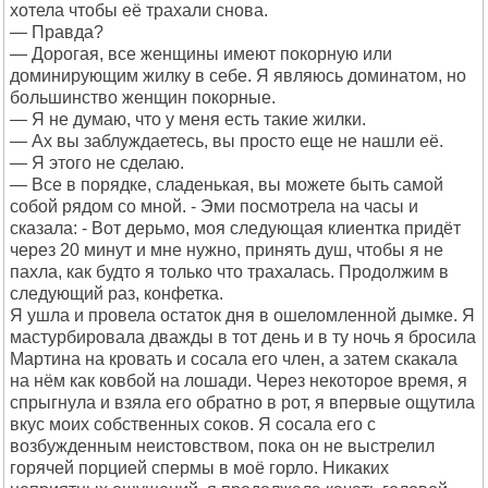
хотела чтобы её трахали снова.
— Правда?
— Дорогая, все женщины имеют покорную или
доминирующим жилку в себе. Я являюсь доминатом, но
большинство женщин покорные.
— Я не думаю, что у меня есть такие жилки.
— Ах вы заблуждаетесь, вы просто еще не нашли её.
— Я этого не сделаю.
— Все в порядке, сладенькая, вы можете быть самой
собой рядом со мной. - Эми посмотрела на часы и
сказала: - Вот дерьмо, моя следующая клиентка придёт
через 20 минут и мне нужно, принять душ, чтобы я не
пахла, как будто я только что трахалась. Продолжим в
следующий раз, конфетка.
Я ушла и провела остаток дня в ошеломленной дымке. Я
мастурбировала дважды в тот день и в ту ночь я бросила
Мартина на кровать и сосала его член, а затем скакала
на нём как ковбой на лошади. Через некоторое время, я
спрыгнула и взяла его обратно в рот, я впервые ощутила
вкус моих собственных соков. Я сосала его с
возбужденным неистовством, пока он не выстрелил
горячей порцией спермы в моё горло. Никаких