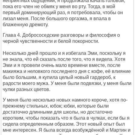
неприятных ощущений, я продолжала качать головой,
пока его член не обмяк у меня во рту. Тогда, в мой
первый доминирующий раз, я потребовала, чтобы он
лизал меня. После большого оргазма, я впала в
блаженную дремоту.
Глава 4. Добрососедские разговоры и философия о
черной чувственности и белой покорности.
Несколько дней прошло и я избегала Эми, поскольку я
не знала, что ей сказать после того, что я видела. Хотя
Эми и я провели очень мало времени вместе, после
макияжа и неловкого последнего дня с кофе, её влияние
было большим, я купила целый новый гардероб, к
радости моего мужа. У меня были подвязки, у меня были
чулки разных цветов.
У меня было несколько новых намного короче, хотя по-
прежнему стильных, юбок; юбки, которые были
достаточно длинными для школы, но достаточно
коротким, чтобы показать что я была в чулках, если бы я
сидела определенным образом. Этот новый опыт был
мне интересен. Я была всегда возбуждённой и Мартин и