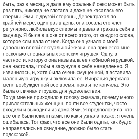
быть, раз в месяц, я дала ему оральный секс может быть
раз пять, никогда не глотала и даже не касалась его
спермы. Эми, с другой стороны, Дерек трахал по
крайней мере, один раз в день, она сосала его член
регулярно, любила вкус спермы и давала трахать себя в
задницу. Я была в шоке от всего этого, от каждого слова,
которое слышала от нее. Когда она узнала о моей
довольно вялой сексуальной жизни, она принесла мне
несколько специальных женских игрушек. Одну, в
частности, которую она называла ее любимой игрушкой,
она настояла, чтобы я засунула в себя немедленно. Я
извинилась, и, хотя была очень смущенной, я вставила
маленькую игрушку и включила её. Вибрация держала
меня возбуждённой все время, пока я не кончила. Это
была отличная игрушка для удовольствия.
Тогда мне не приходило в голову сначала, почему много
привлекательных женщин, почти все студентки, часто
входили и выходили из дома Эми. Я предположила, что
все они были клиентками, но как я узнала позже, я очень
ошибалась. Тот факт, что все они были одеты, как будто
направлялись на свидание, должно было стать
подсказкой.