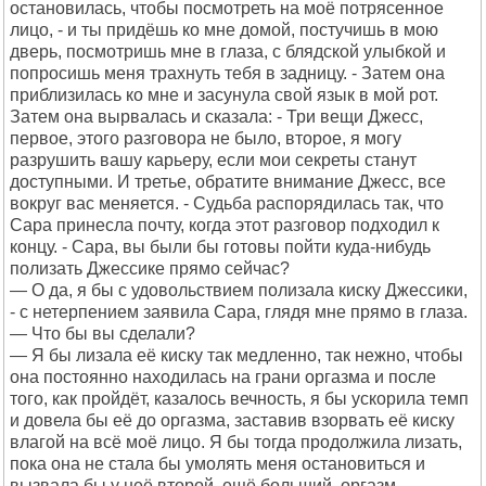
остановилась, чтобы посмотреть на моё потрясенное
лицо, - и ты придёшь ко мне домой, постучишь в мою
дверь, посмотришь мне в глаза, с блядской улыбкой и
попросишь меня трахнуть тебя в задницу. - Затем она
приблизилась ко мне и засунула свой язык в мой рот.
Затем она вырвалась и сказала: - Три вещи Джесс,
первое, этого разговора не было, второе, я могу
разрушить вашу карьеру, если мои секреты станут
доступными. И третье, обратите внимание Джесс, все
вокруг вас меняется. - Судьба распорядилась так, что
Сара принесла почту, когда этот разговор подходил к
концу. - Сара, вы были бы готовы пойти куда-нибудь
полизать Джессике прямо сейчас?
— О да, я бы с удовольствием полизала киску Джессики,
- с нетерпением заявила Сара, глядя мне прямо в глаза.
— Что бы вы сделали?
— Я бы лизала её киску так медленно, так нежно, чтобы
она постоянно находилась на грани оргазма и после
того, как пройдёт, казалось вечность, я бы ускорила темп
и довела бы её до оргазма, заставив взорвать её киску
влагой на всё моё лицо. Я бы тогда продолжила лизать,
пока она не стала бы умолять меня остановиться и
вызвала бы у неё второй, ещё больший, оргазм.