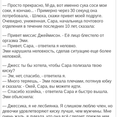
— Просто прекрасно, М-да, вот именно сука соси мои
соки, я кончаю... - Примерно через 30 секунд она
потребовала, - Шлюха, скажи привет моей подруге.
Очевидно, униженная, Сара, начальница почтового
отделения в течение последних 10 лет, сказала:
— Привет миссис Джеймисон. - Её лицо блестело от
оргазма Эми.
— Привет, Сара, - ответила я неловко.
Эми нарушила неловкость, сделав ситуацию еще более
неловкой,
— Джесс ты бы хотела, чтобы Сара полизала твою
киску?
— Эм, нет, спасибо, - ответила я.
— Много теряешь, - Эми пожала плечами, потянув юбку
и сказала: - Oкей, Сара, вы можете идти.
— Спасибо хозяйка, - ответила Сара и быстро вышла.
Эми объяснила:
— Джессика, я не лесбиянка. Я слишком люблю член, но
девочки удовлетворяют киску лучше, чем мужчины. Мне
очень жаль, я думала, что она всё сделает, прежде чем