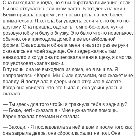
Она выходила иногда, но я бы обратила внимание, если
бы она отлучалась слишком часто. В тот день на ужин,
Бекки пришла вовремя, и я посмотрела на неё более
внимательно. Я хотела бы увидеть, если что-то было по-
другому. Она пришла, одетая в темно-бежевые чулки,
розовую юбку и белую блузку. Это было что-то новенькое,
обычно, она приходила домой в её волейбольной
форме. Она вошла и обняла меня и на этот раз её руки
оказались на моей заднице. Они задержались там
ненадолго и когда она поцеловала меня в щеку, я смогла
почувствовать запах киски.
В ту ночь, она не выходила из дома, но я вышла. Я
направилась к Карен. Мы были друзьями, она скажет мне
правду. Я постучала в дверь и она открыла в халате.
Когда она увидела, что это была я, она улыбнулась и
сказала:
— Ты здесь для того чтобы я трахнула тебя в задницу?
— Боже, нет! - сказала я - Мне нужна твоя помощь.
Карен пожала плечами и сказала:
— Заходи. - Я последовала за ней в дом и после того как
она закрыла дверь, она сбросила халат на пол. Она