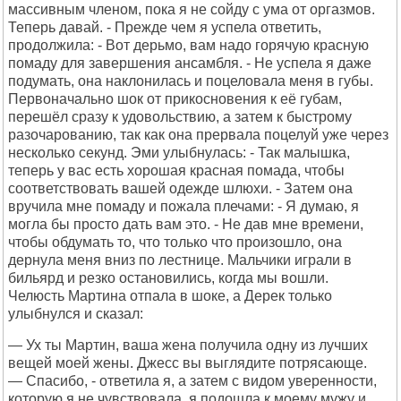
массивным членом, пока я не сойду с ума от оргазмов.
Теперь давай. - Прежде чем я успела ответить,
продолжила: - Вот дерьмо, вам надо горячую красную
помаду для завершения ансамбля. - Не успела я даже
подумать, она наклонилась и поцеловала меня в губы.
Первоначально шок от прикосновения к её губам,
перешёл сразу к удовольствию, а затем к быстрому
разочарованию, так как она прервала поцелуй уже через
несколько секунд. Эми улыбнулась: - Так малышка,
теперь у вас есть хорошая красная помада, чтобы
соответствовать вашей одежде шлюхи. - Затем она
вручила мне помаду и пожала плечами: - Я думаю, я
могла бы просто дать вам это. - Не дав мне времени,
чтобы обдумать то, что только что произошло, она
дернула меня вниз по лестнице. Мальчики играли в
бильярд и резко остановились, когда мы вошли.
Челюсть Мартина отпала в шоке, а Дерек только
улыбнулся и сказал:
— Ух ты Мартин, ваша жена получила одну из лучших
вещей моей жены. Джесс вы выглядите потрясающе.
— Спасибо, - ответила я, а затем с видом уверенности,
которую я не чувствовала, я подошла к моему мужу и