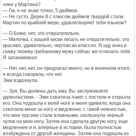
член у Мартина?
— Гм, я не знаю точно, 5 дюймов.
— Не густо. Дерек 8 с плюсом дюймов твердой стали.
Maртин по крайней мере, удовлетворяет тебя языком?
— О Боже, нет, это отвратительно.
— Милочка, с вашей киски лизать не отвратительно, это
красиво, удивительно, чертовски классно. Я иду вниз и
скажу твоему гребанному мужу сейчас же отлизать тебе.
Я запаниковал:
— Нет, нет, нет, он предлагал много, но в конечном итоге,
я всегда говорила, что нет.
Эми вздохнула,
— Зря. Вы должны дать ему. Вы заслуживаете
удовольствия. - Эми схватила пакет с постели и открыла
его. Она подошла к моей ноге и меня удивило, когда она
схватила меня за ногу и медленно, с такой нежностью,
что мои трусики стали влажными, скользнула черный
чулок на мою ногу. Затем она сделала другую ногу, еще
медленнее и я, впервые в истории, была полностью
возбуждена от другой женщины. Затем она подошла ко