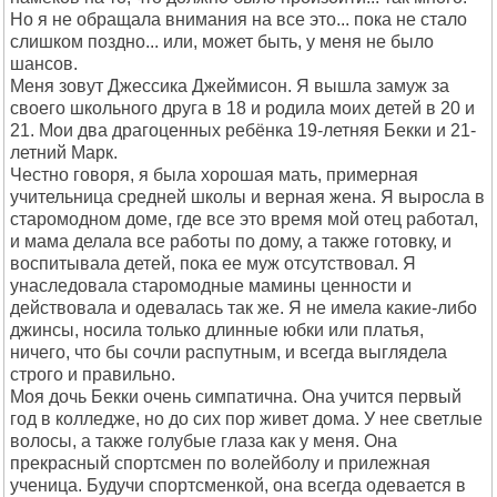
Но я не обращала внимания на все это... пока не стало
слишком поздно... или, может быть, у меня не было
шансов.
Меня зовут Джессика Джеймисон. Я вышла замуж за
своего школьного друга в 18 и родила моих детей в 20 и
21. Мои два драгоценных ребёнка 19-летняя Бекки и 21-
летний Марк.
Честно говоря, я была хорошая мать, примерная
учительница средней школы и верная жена. Я выросла в
старомодном доме, где все это время мой отец работал,
и мама делала все работы по дому, а также готовку, и
воспитывала детей, пока ее муж отсутствовал. Я
унаследовала старомодные мамины ценности и
действовала и одевалась так же. Я не имела какие-либо
джинсы, носила только длинные юбки или платья,
ничего, что бы сочли распутным, и всегда выглядела
строго и правильно.
Моя дочь Бекки очень симпатична. Она учится первый
год в колледже, но до сих пор живет дома. У нее светлые
волосы, а также голубые глаза как у меня. Она
прекрасный спортсмен по волейболу и прилежная
ученица. Будучи спортсменкой, она всегда одевается в