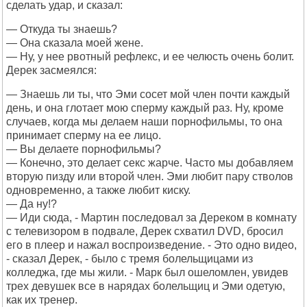
сделать удар, и сказал:
— Откуда ты знаешь?
— Она сказала моей жене.
— Ну, у нее рвотный рефлекс, и ее челюсть очень болит.
Дерек засмеялся:
— Знаешь ли ты, что Эми сосет мой член почти каждый
день, и она глотает мою сперму каждый раз. Ну, кроме
случаев, когда мы делаем наши порнофильмы, то она
принимает сперму на ее лицо.
— Вы делаете порнофильмы?
— Конечно, это делает секс жарче. Часто мы добавляем
вторую пизду или второй член. Эми любит пару стволов
одновременно, а также любит киску.
— Да ну!?
— Иди сюда, - Мартин последовал за Дереком в комнату
с телевизором в подвале, Дерек схватил DVD, бросил
его в плеер и нажал воспроизведение. - Это одно видео,
- сказал Дерек, - было с тремя болельщицами из
колледжа, где мы жили. - Марк был ошеломлен, увидев
трех девушек все в нарядах болельщиц и Эми одетую,
как их тренер.