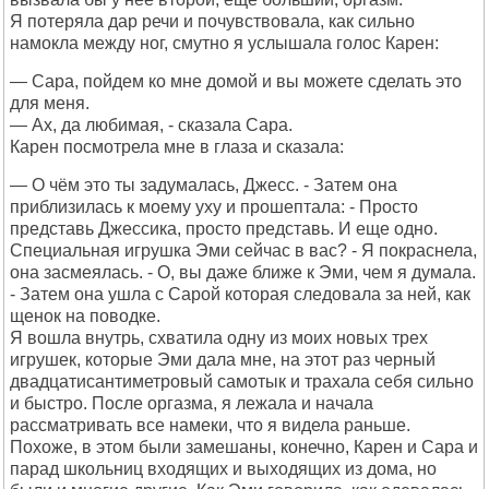
Я потеряла дар речи и почувствовала, как сильно
намокла между ног, смутно я услышала голос Карен:
— Сара, пойдем ко мне домой и вы можете сделать это
для меня.
— Ах, да любимая, - сказала Сара.
Карен посмотрела мне в глаза и сказала:
— О чём это ты задумалась, Джесс. - Затем она
приблизилась к моему уху и прошептала: - Просто
представь Джессика, просто представь. И еще одно.
Специальная игрушка Эми сейчас в вас? - Я покраснела,
она засмеялась. - О, вы даже ближе к Эми, чем я думала.
- Затем она ушла с Сарой которая следовала за ней, как
щенок на поводке.
Я вошла внутрь, схватила одну из моих новых трех
игрушек, которые Эми дала мне, на этот раз черный
двадцатисантиметровый самотык и трахала себя сильно
и быстро. После оргазма, я лежала и начала
рассматривать все намеки, что я видела раньше.
Похоже, в этом были замешаны, конечно, Карен и Сара и
парад школьниц входящих и выходящих из дома, но