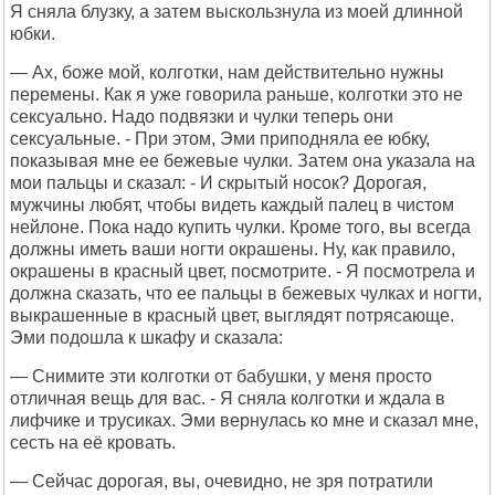
Я сняла блузку, а затем выскользнула из моей длинной
юбки.
— Ах, боже мой, колготки, нам действительно нужны
перемены. Как я уже говорила раньше, колготки это не
сексуально. Надо подвязки и чулки теперь они
сексуальные. - При этом, Эми приподняла ее юбку,
показывая мне ее бежевые чулки. Затем она указала на
мои пальцы и сказал: - И скрытый носок? Дорогая,
мужчины любят, чтобы видеть каждый палец в чистом
нейлоне. Пока надо купить чулки. Кроме того, вы всегда
должны иметь ваши ногти окрашены. Ну, как правило,
окрашены в красный цвет, посмотрите. - Я посмотрела и
должна сказать, что ее пальцы в бежевых чулках и ногти,
выкрашенные в красный цвет, выглядят потрясающе.
Эми подошла к шкафу и сказала:
— Снимите эти колготки от бабушки, у меня просто
отличная вещь для вас. - Я сняла колготки и ждала в
лифчике и трусиках. Эми вернулась ко мне и сказал мне,
сесть на её кровать.
— Сейчас дорогая, вы, очевидно, не зря потратили