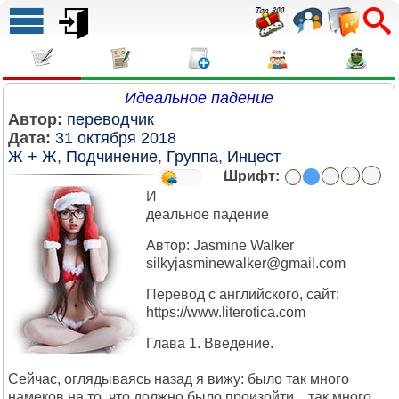
Идеальное падение
Автор:
переводчик
Дата:
31 октября 2018
Ж + Ж
,
Подчинение
,
Группа
,
Инцест
Шрифт:
И
деальное падение
Автор: Jasmine Walker
silkyjasminewalker@gmail.com
Перевод с английского, сайт:
https://www.literotica.com
Глава 1. Введение.
Сейчас, оглядываясь назад я вижу: было так много
намеков на то, что должно было произойти... так много.