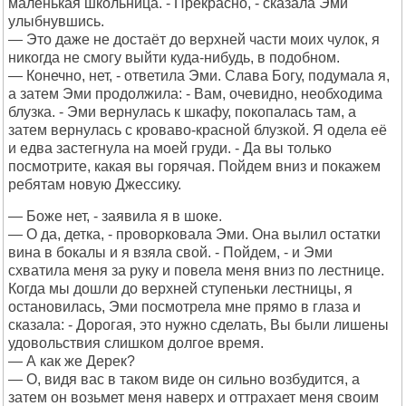
маленькая школьница. - Прекрасно, - сказала Эми
улыбнувшись.
— Это даже не достаёт до верхней части моих чулок, я
никогда не смогу выйти куда-нибудь, в подобном.
— Конечно, нет, - ответила Эми. Слава Богу, подумала я,
а затем Эми продолжила: - Вам, очевидно, необходима
блузка. - Эми вернулась к шкафу, покопалась там, а
затем вернулась с кроваво-красной блузкой. Я одела её
и едва застегнула на моей груди. - Да вы только
посмотрите, какая вы горячая. Пойдем вниз и покажем
ребятам новую Джессику.
— Боже нет, - заявила я в шоке.
— О да, детка, - проворковала Эми. Она вылил остатки
вина в бокалы и я взяла свой. - Пойдем, - и Эми
схватила меня за руку и повела меня вниз по лестнице.
Когда мы дошли до верхней ступеньки лестницы, я
остановилась, Эми посмотрела мне прямо в глаза и
сказала: - Дорогая, это нужно сделать, Вы были лишены
удовольствия слишком долгое время.
— А как же Дерек?
— О, видя вас в таком виде он сильно возбудится, а
затем он возьмет меня наверх и оттрахает меня своим