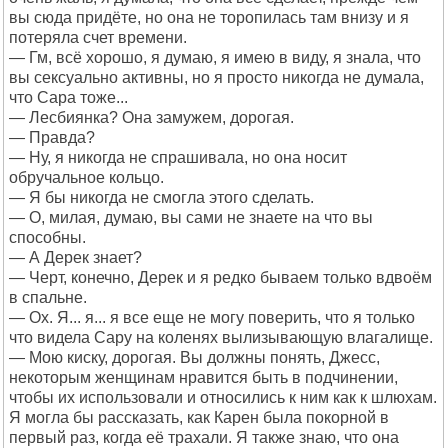
вы сюда придёте, но она не торопилась там внизу и я
потеряла счет времени.
— Гм, всё хорошо, я думаю, я имею в виду, я знала, что
вы сексуально активны, но я просто никогда не думала,
что Сара тоже...
— Лесбиянка? Она замужем, дорогая.
— Правда?
— Ну, я никогда не спрашивала, но она носит
обручальное кольцо.
— Я бы никогда не смогла этого сделать.
— О, милая, думаю, вы сами не знаете на что вы
способны.
— А Дерек знает?
— Черт, конечно, Дерек и я редко бываем только вдвоём
в спальне.
— Oх. Я... я... я все еще не могу поверить, что я только
что видела Сару на коленях вылизывающую влагалище.
— Мою киску, дорогая. Вы должны понять, Джесс,
некоторым женщинам нравится быть в подчинении,
чтобы их использовали и относились к ним как к шлюхам.
Я могла бы рассказать, как Карен была покорной в
первый раз, когда её трахали. Я также знаю, что она