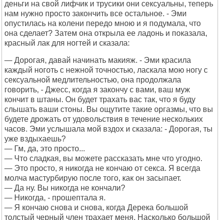
деньги на свой лифчик и трусики они сексуальны, теперь
нам нужно просто закончить все остальное. - Эми
опустилась на колени передо мною и я подумала, что
она сделает? Затем она открыла ее ладонь и показала,
красный лак для ногтей и сказала:
— Дорогая, давай начинать макияж. - Эми красила
каждый ноготь с нежной точностью, ласкала мою ногу с
сексуальной медлительностью, она продолжала
говорить, - Джесс, когда я закончу с вами, ваш муж
кончит в штаны. Он будет трахать вас так, что я буду
слышать ваши стоны. Вы ощутите такие оргазмы, что вы
будете дрожать от удовольствия в течение нескольких
часов. Эми услышала мой вздох и сказала: - Дорогая, ты
уже вздыхаешь?
— Гм, да, это просто...
— Что сладкая, вы можете рассказать мне что угодно.
— Это просто, я никогда не кончаю от секса. Я всегда
молча мастурбирую после того, как он засыпает.
— Да ну. Вы никогда не кончали?
— Никогда, - прошептала я.
— Я кончаю снова и снова, когда Дерека большой
толстый черный член трахает меня. Насколько большой