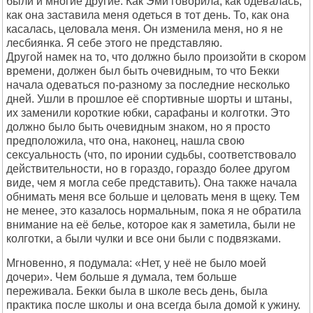
были и многие другие. Как Эми говорила, как одевалась,
как она заставила меня одеться в тот день. То, как она
касалась, целовала меня. Он изменила меня, но я не
лесбиянка. Я себе этого не представляю.
Другой намек на то, что должно было произойти в скором
времени, должен был быть очевидным, то что Бекки
начала одеваться по-разному за последние несколько
дней. Ушли в прошлое её спортивные шорты и штаны,
их заменили короткие юбки, сарафаны и колготки. Это
должно было быть очевидным знаком, но я просто
предположила, что она, наконец, нашла свою
сексуальность (что, по иронии судьбы, соответствовало
действительности, но в гораздо, гораздо более другом
виде, чем я могла себе представить). Она также начала
обнимать меня все больше и целовать меня в щеку. Тем
не менее, это казалось нормальным, пока я не обратила
внимание на её белье, которое как я заметила, были не
колготки, а были чулки и все они были с подвязками.
Мгновенно, я подумала: «Нет, у неё не было моей
дочери». Чем больше я думала, тем больше
переживала. Бекки была в школе весь день, была
практика после школы и она всегда была домой к ужину.