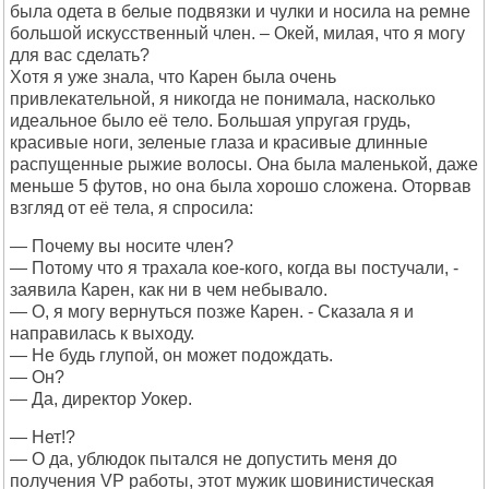
была одета в белые подвязки и чулки и носила на ремне
большой искусственный член. – Oкей, милая, что я могу
для вас сделать?
Хотя я уже знала, что Карен была очень
привлекательной, я никогда не понимала, насколько
идеальное было её тело. Большая упругая грудь,
красивые ноги, зеленые глаза и красивые длинные
распущенные рыжие волосы. Она была маленькой, даже
меньше 5 футов, но она была хорошо сложена. Оторвав
взгляд от её тела, я спросила:
— Почему вы носите член?
— Потому что я трахала кое-кого, когда вы постучали, -
заявила Карен, как ни в чем небывало.
— О, я могу вернуться позже Карен. - Сказала я и
направилась к выходу.
— Не будь глупой, он может подождать.
— Он?
— Да, директор Уокер.
— Нет!?
— О да, ублюдок пытался не допустить меня до
получения VP работы, этот мужик шовинистическая