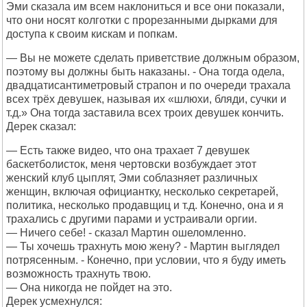
Эми сказала им всем наклониться и все они показали,
что они носят колготки с прорезанными дырками для
доступа к своим кискам и попкам.
— Вы не можете сделать приветствие должным образом,
поэтому вы должны быть наказаны. - Она тогда одела,
двадцатисантиметровый страпон и по очереди трахала
всех трёх девушек, называя их «шлюхи, бляди, сучки и
т.д.» Она тогда заставила всех троих девушек кончить.
Дерек сказал:
— Есть также видео, что она трахает 7 девушек
баскетболисток, меня чертовски возбуждает этот
женский клуб цыплят, Эми соблазняет различных
женщин, включая официантку, несколько секретарей,
политика, несколько продавщиц и т.д. Конечно, она и я
трахались с другими парами и устраивали оргии.
— Ничего себе! - сказал Мартин ошеломленно.
— Ты хочешь трахнуть мою жену? - Мартин выглядел
потрясенным. - Конечно, при условии, что я буду иметь
возможность трахнуть твою.
— Она никогда не пойдет на это.
Дерек усмехнулся: