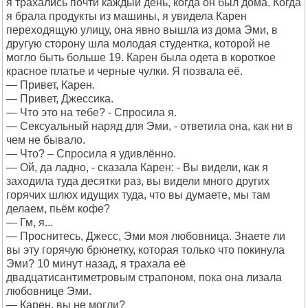
я трахались почти каждый день, когда он был дома. Когда
я брала продукты из машины, я увидела Карен
переходящую улицу, она явно вышла из дома Эми, в
другую сторону шла молодая студентка, которой не
могло быть больше 19. Карен была одета в короткое
красное платье и черные чулки. Я позвала её.
— Привет, Карен.
— Привет, Джессика.
— Что это на тебе? - Спросила я.
— Сексуальный наряд для Эми, - ответила она, как ни в
чем не бывало.
— Что? – Спросила я удивлённо.
— Ой, да ладно, - сказала Карен: - Вы видели, как я
заходила туда десятки раз, вы видели много других
горячих шлюх идущих туда, что вы думаете, мы там
делаем, пьём кофе?
— Гм, я...
— Проснитесь, Джесс, Эми моя любовница. Знаете ли
вы эту горячую брюнетку, которая только что покинула
Эми? 10 минут назад, я трахала её
двадцатисантиметровым страпоном, пока она лизала
любовнице Эми.
— Карен, вы не могли?