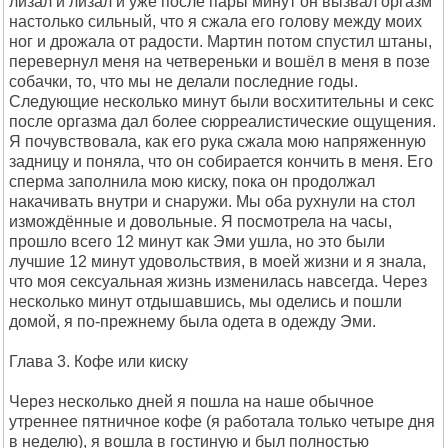
лизал и лизал и уже после пары минут он вызвал оргазм
настолько сильный, что я сжала его голову между моих
ног и дрожала от радости. Мартин потом спустил штаны,
перевернул меня на четвереньки и вошёл в меня в позе
собачки, то, что мы не делали последние годы.
Следующие несколько минут были восхитительны и секс
после оргазма дал более сюрреалистические ощущения.
Я почувствовала, как его рука сжала мою напряженную
задницу и поняла, что он собирается кончить в меня. Его
сперма заполнила мою киску, пока он продолжал
накачивать внутри и снаружи. Мы оба рухнули на стол
измождённые и довольные. Я посмотрела на часы,
прошло всего 12 минут как Эми ушла, но это были
лучшие 12 минут удовольствия, в моей жизни и я знала,
что моя сексуальная жизнь изменилась навсегда. Через
несколько минут отдышавшись, мы оделись и пошли
домой, я по-прежнему была одета в одежду Эми.
Глава 3. Кофе или киску
Через несколько дней я пошла на наше обычное
утреннее пятничное кофе (я работала только четыре дня
в неделю), я вошла в гостиную и был полностью