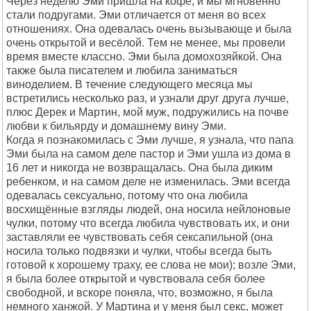
Через неделю Эми пришла на кофе, и мы мгновенно
стали подругами. Эми отличается от меня во всех
отношениях. Она одевалась очень вызывающе и была
очень открытой и весёлой. Тем не менее, мы провели
время вместе классно. Эми была домохозяйкой. Она
также была писателем и любила заниматься
виноделием. В течение следующего месяца мы
встретились несколько раз, и узнали друг друга лучше,
плюс Дерек и Мартин, мой муж, подружились на почве
любви к бильярду и домашнему вину Эми.
Когда я познакомилась с Эми лучше, я узнала, что папа
Эми была на самом деле пастор и Эми ушла из дома в
16 лет и никогда не возвращалась. Она была диким
ребенком, и на самом деле не изменилась. Эми всегда
одевалась сексуально, потому что она любила
восхищённые взгляды людей, она носила нейлоновые
чулки, потому что всегда любила чувствовать их, и они
заставляли ее чувствовать себя сексапильной (она
носила только подвязки и чулки, чтобы всегда быть
готовой к хорошему траху, ее слова не мои); возле Эми,
я была более открытой и чувствовала себя более
свободной, и вскоре поняла, что, возможно, я была
немного ханжой. У Мартина и у меня был секс, может