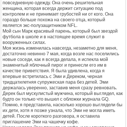
повседневную одежду. Она очень решительная
женщина, которая всегда держит ситуацию под
контролем и не принимает грубостей ни от кого. Она
гораздо больше похожа на своего отца, который
является экс-полузащитником NFL.
Мой сын Марк красивый парень, который был звездой
футбола в школе и в настоящее время служит в
вооруженных силах.
Моя жизнь изменилась навсегда, незаметно для меня,
достаточно невинно 7 мая, когда возле нас поселились
новые соседи, как я всегда делала, я испекла мой
знаменитый яблочный пирог и принесли его им в
качестве приветствия. Я была удивлена, когда я
впервые встретилась с Эми и Дереком, черная
тридцатилетняя супружеская пара без детей. Эми
держалась уверенно, заставив меня сразу ревновать.
Дерек был мускулистый мужчина, который выглядел, как
будто он только что вышел с обложки журнала GQ.
Помню, я представила, насколько хорошо выглядели бы
их дети, хотя я позже узнала, что Эми не могла иметь
детей. После короткого разговора, я оставила
приглашение Эми на чашечку кофе.