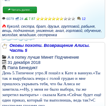
Читать далее...
6079
24
7.87
12
Куколд
,
сестра
,
брат
,
друзья
,
групповой
,
рабыня
,
вещь
,
подчинение
,
унижение
,
анал
,
горловой
,
обучение
,
молодая
,
младшая
,
сестренка
Оковы похоти. Возвращение Алисы.
Часть 5
А в попку лучше
Минет
Подчинение
31 декабря 2018
Папа Бенедикт
День 5.Типичное утро.Я пошёл к Кате в ванную.«Ты
так и вырубилась вчера с голой грудью и мне
пришлось укрывать тебя, что бы Алиса не
заметила.»«Ну, у меня не было выбора, ты же
запретил вытирать» - сказала Катя.«Сейчас будет ещё
один приказ, который ты выполнишь, ведь так?»С
грустными глазами она...