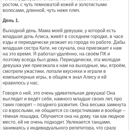
ростом, с чуть темноватой кожей и золотистыми
волосами, длинной, чуть ниже плеч.
День 1.
Выходной день. Мама моей девушки, у которой есть
младшая дочь Алиса, живёт в соседнем городке, в часе
езды и периодически уезжает из города по работе. Дабы
младшая сестра Кати, не скучала, она приезжает к нам
на это время. Я работал удалённо, на своём ПК и
поэтому всегда был дома. Периодически, эта молодая
девушка уже приезжала к нам на выходные, мы, втроём,
смотрели ужастики, лопали вкусняхи и играли в
компьютерные игры, в общем я знал Алису и ей
нравилось у нас.
Говоря о ней, это очень удивительная девушка! Она
выглядит и ведёт себя, намного младше своих лет, про
таких говорят – позднего развития. Она весьма замкнута
со взрослыми, не общается со сверстниками и вообще –
тёмная лошадка. Обучается она на дому, так как людное
место, ей не очень подходит. Увлекается танцами,
занимаясь у индивидуального репетитора, что сразу