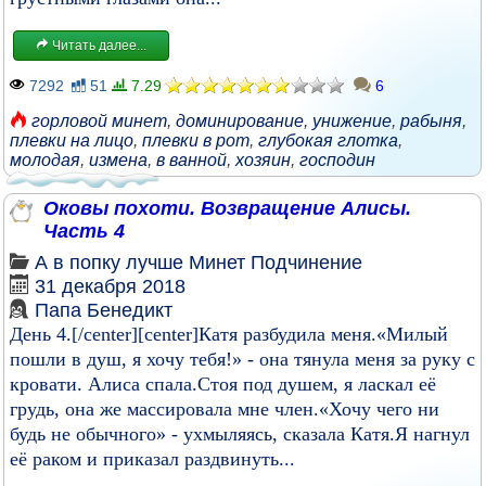
Читать далее...
7292
51
7.29
6
горловой минет
,
доминирование
,
унижение
,
рабыня
,
плевки на лицо
,
плевки в рот
,
глубокая глотка
,
молодая
,
измена
,
в ванной
,
хозяин
,
господин
Оковы похоти. Возвращение Алисы.
Часть 4
А в попку лучше
Минет
Подчинение
31 декабря 2018
Папа Бенедикт
День 4.[/center][center]Катя разбудила меня.«Милый
пошли в душ, я хочу тебя!» - она тянула меня за руку с
кровати. Алиса спала.Стоя под душем, я ласкал её
грудь, она же массировала мне член.«Хочу чего ни
будь не обычного» - ухмыляясь, сказала Катя.Я нагнул
её раком и приказал раздвинуть...