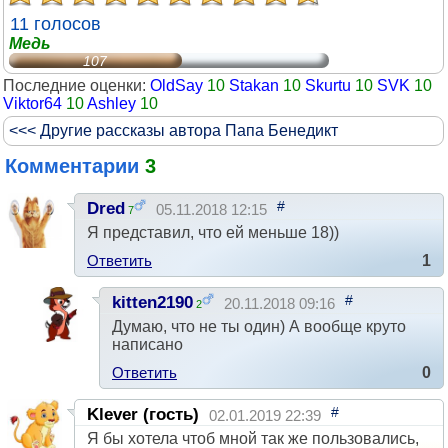
11 голосов
Медь
107
Последние оценки:
OldSay
10
Stakan
10
Skurtu
10
SVK
10
Viktor64
10
Ashley
10
<<< Другие рассказы автора Папа Бенедикт
Комментарии
3
#
Dred
05.11.2018 12:15
7
Я представил, что ей меньше 18))
Ответить
1
#
kitten2190
20.11.2018 09:16
2
Думаю, что не ты один) А вообще круто
написано
Ответить
0
#
Klever (гость)
02.01.2019 22:39
Я бы хотела чтоб мной так же пользовались,