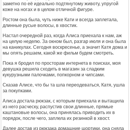
заметно по её идеально подтянутому животу, упругой
коже на ногах и в целом отличной фигуре.
Ростом она была, чуть ниже Кати и всегда заплетала,
длинные русые волосы, в хвостик.
Настал очередной раз, когда Алиса приехала к нам, аж
на целую неделю. За окном был, разгар июля и она была
на каникулах. Сегодня воскресенье, а значит Катя дома и
мы опять решаем, какой же фильм будем смотреть.
Пока я бродил по просторам интернета в поисках, моя
девушка решила сходить в магазин за сладким
кукурузными палочками, попкорном и чипсами.
Сказав Алисе, что бы та шла переодеваться, Катя, ушла
за покупками.
Алиса достала рюкзак, с которым приехала и вытащила
из него расческу, распустив свои длинные, прямые
каштановые волосы, она принялась приводить их в
порядок, после чего, заплела их резинкой в хвост.
Далее достав из рюкзака домашние шортики, она сняла