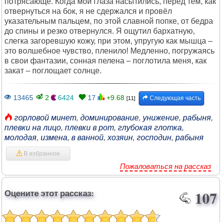
потрясающе. Когда мои глаза насытились, перед тем, как
отвернуться на бок, я не сдержался и провёл
указательным пальцем, по этой славной попке, от бедра
до спины и резко отвернулся. Я ощутил бархатную,
слегка загоревшую кожу, при этом, упругую как мышца –
это волшебное чувство, пленило! Медленно, погружаясь
в свои фантазии, сонная пелена – поглотила меня, как
закат – поглощает солнце.
13465
2
6424
17
+9.68
Следующая часть
[11]
горловой минет
,
доминирование
,
унижение
,
рабыня
,
плевки на лицо
,
плевки в рот
,
глубокая глотка
,
молодая
,
измена
,
в ванной
,
хозяин
,
господин
,
рабыня
В избранное
Пожаловаться на рассказ
Оцените этот рассказ:
107