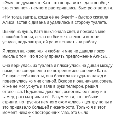
«Эмм, не думаю что Кате это понравится, да и вообще
это странно» - немного растерявшись, быстро ответил я.
«Ну, тогда завтра, когда её не будет!» - быстро сказала
Алиса, встав с дивана и удалилась в сторону туалета.
Выйдя из душа, Катя выключила свет, и пожелав мне
спокойной ночи, легла по ближе к стенке и вскоре
уснула, ведь завтра, ей рано вставать на работу.
Я лежал на краю, как и любил и мне не давала покоя
мысль о том, что я хочу принять предложение Алисы…
Она вернулась из туалета и плюхнулась на диван между
нами, что совершенно не потревожило сопение Кати.
Стянув с себя шорты, она бросила их куда-то назад и
повернулась ко мне спиной. Вскоре и она начала сопеть.
Я же не мог уснуть и взяв в руки телефон, решил
отвлечься. Подсветка дисплея, осветила её попку и я
замер, рассматривая её. Разумеется, это небыли
стринги, но трусики немного скомкались к центру попы и
это придавало большей пикантности. Только я и этот
момент, никаких посторонних глаз, это было