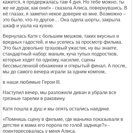
кажется, я продержалась там 4 дня. Но тебе можно, ты
же не дурак, как они!» - сказала Алиса, повернувшись. В
её глазах, я заметил некое доверие ко мне. Возможно –
это было, что-то другое… Она одела шорты, закрыла
шкаф и ушла на кухню.
Вернулась Катя с большим мешком, таких вкусных и
вредных гадостей, и мы уселись за просмотр фильма.
Это был довольно трэшовый ужастик, ну вы знаете,
стандартный набор: маньяк, куча тупых подростков,
которые ходят по одному, насилие, сцены
бессмысленной обнаженки и открытый финал. А после,
мы до самого вечера играли за одним компом,
в наши любимые Герои lll.
Наступил вечер, мы разложили диван и убрали все
грязные тарелки в раковину.
Катя пошла в душ и мы опять остались наедине.
«Помнишь сцену в фильме, где маньяка показывали в
детстве и мама его порола по голой заднице?» -
поинтересовалась у меня Алиса.