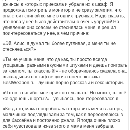
джинсы в которых приехала и убрала их в шкаф. Я
продолжал смотреть в монитор и не сразу заметил, что
она стоит спиной ко мне в одних трусиках. Надо сказать,
что попа у неё было действительно очень упругой! На
удивление она совсем не стеснялась меня, я решил
поинтересоваться у неё, в чём причина:
«Эй, Алис, я думал ты более пугливая, а меня ты не
стесняешься?»
«Ты не учишь меня, что да как, ты просто всегда
угощаешь, разными вкусными штуками и даешь поиграть
за компом, ты классный!» - не оборачиваясь сказала она,
выкладывая в шкаф вещи из своего рюкзака.
BestWeapon.ru - лучшие порно рассказы и секс истории.
«Что ж, спасибо, мне приятно слышать! Но может, ты всё
же оденешь шорты?» - улыбаясь, поинтересовался я.
«Когда то, мама попробовала отправить меня в лагерь,
мальчишки подглядывали за тем, как я переодеваюсь в
для бассейна и постоянно ржали. Я тогда очень плохо
себя чувствовала из-за этого и мама меня забрала,