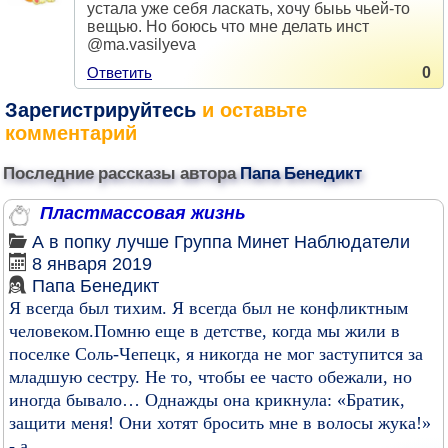
устала уже себя ласкать, хочу быьь чьей-то
вещью. Но боюсь что мне делать инст
@ma.vasilyeva
Ответить
0
Зарегистрируйтесь
и оставьте
комментарий
Последние рассказы автора
Папа Бенедикт
Пластмассовая жизнь
А в попку лучше
Группа
Минет
Наблюдатели
8 января 2019
Папа Бенедикт
Я всегда был тихим. Я всегда был не конфликтным
человеком.Помню еще в детстве, когда мы жили в
поселке Соль-Чепецк, я никогда не мог заступится за
младшую сестру. Не то, чтобы ее часто обежали, но
иногда бывало… Однажды она крикнула: «Братик,
защити меня! Они хотят бросить мне в волосы жука!»
- а...