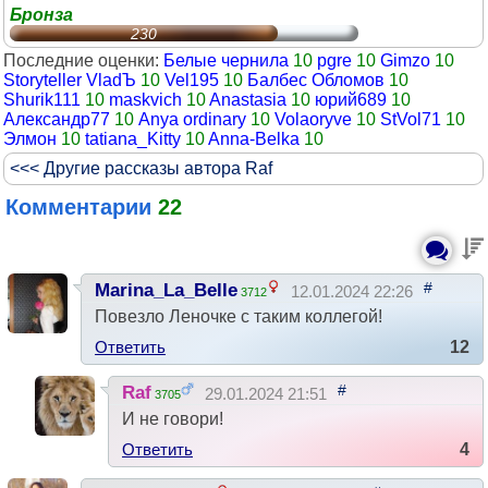
Бронза
230
Последние оценки:
Белые чернила
10
pgre
10
Gimzo
10
Storyteller VladЪ
10
Vel195
10
Балбес Обломов
10
Shurik111
10
maskvich
10
Anastasia
10
юрий689
10
Александр77
10
Anya ordinary
10
Volaoryve
10
StVol71
10
Элмон
10
tatiana_Kitty
10
Anna-Belka
10
<<< Другие рассказы автора Raf
Комментарии
22
#
Marina_La_Belle
12.01.2024 22:26
3712
Повезло Леночке с таким коллегой!
Ответить
12
#
Raf
29.01.2024 21:51
3705
И не говори!
Ответить
4