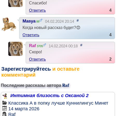
Спасибо!
Ответить
4
#
Masya
04.02.2024 20:14
88
Когда новый рассказ будет?😍
Ответить
4
#
Raf
14.02.2024 00:18
3705
Скоро!
Ответить
2
Зарегистрируйтесь
и оставьте
комментарий
Последние рассказы автора
Raf
Интимная близость с Оксаной 2
Классика
А в попку лучше
Куннилингус
Минет
14 марта 2026
Raf