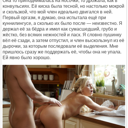
Она то приподнималась на носочки, то дрожала, как в
конвульсиях. Её киска была тесной, но настолько мокрой
и скользкой, что мой член идеально двигался в ней.
Первый оргазм, я думаю, она испытала ещё при
куннилингусе, а сколько их было после — неизвестно. Я
держал её за бёдра и имел как сумасшедший, грубо и
жёстко, без всяких нежностей и ласк. Я словно пушинку
вёл её сзади, а затем отпустил, и член выскользнул из её
дырочки, за которым последовали её выделения. Мне
пришлось сразу же поддержать её, чтобы она не упала.
Ей явно было хорошо.