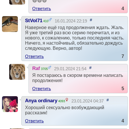
😃😃😃
Ответить
4
#
StVol71
16.01.2024 22:19
410
Наверное ещё год продолжения ждать. Жаль.
Я уже третий раз всю серию перечитал, и из
нового, к сожалению, только последняя часть.
Ничего, я настойчивый, обязательно дождусь
следующую. Верно, автор!
Ответить
7
#
Raf
29.01.2024 21:54
3705
Я постараюсь в скором времени написать
продолжения!
Ответить
5
#
Anya ordinary
23.01.2024 04:37
4093
Хороший сексуально возбуждающий
рассказик!
Ответить
4