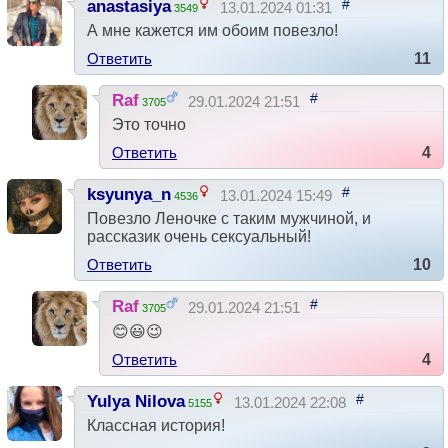
#
anastasiya
13.01.2024 01:31
3549
А мне кажется им обоим повезло!
Ответить
11
#
Raf
29.01.2024 21:51
3705
Это точно
Ответить
4
#
ksyunya_n
13.01.2024 15:49
4536
Повезло Леночке с таким мужчиной, и
рассказик очень сексуальный!
Ответить
10
#
Raf
29.01.2024 21:51
3705
😊😃😉
Ответить
4
#
Yulya Nilova
13.01.2024 22:08
5155
Классная история!