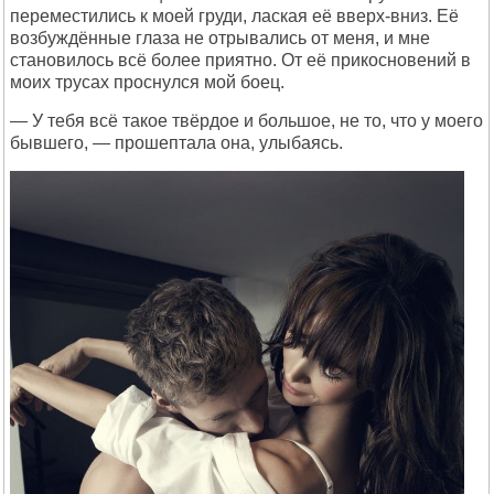
переместились к моей груди, лаская её вверх-вниз. Её
возбуждённые глаза не отрывались от меня, и мне
становилось всё более приятно. От её прикосновений в
моих трусах проснулся мой боец.
— У тебя всё такое твёрдое и большое, не то, что у моего
бывшего, — прошептала она, улыбаясь.