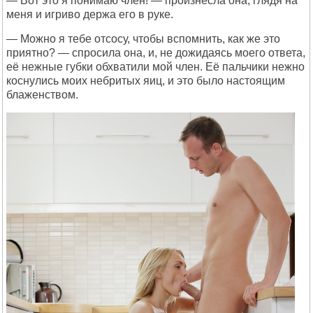
— Вот это я понимаю член! — произнесла она, глядя на
меня и игриво держа его в руке.
— Можно я тебе отсосу, чтобы вспомнить, как же это
приятно? — спросила она, и, не дожидаясь моего ответа,
её нежные губки обхватили мой член. Её пальчики нежно
коснулись моих небритых яиц, и это было настоящим
блаженством.