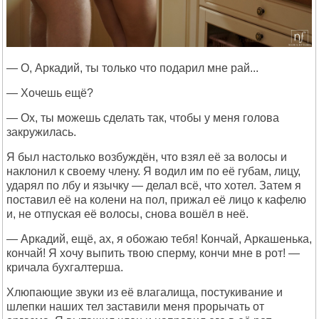
— О, Аркадий, ты только что подарил мне рай...
— Хочешь ещё?
— Ох, ты можешь сделать так, чтобы у меня голова
закружилась.
Я был настолько возбуждён, что взял её за волосы и
наклонил к своему члену. Я водил им по её губам, лицу,
ударял по лбу и язычку — делал всё, что хотел. Затем я
поставил её на колени на пол, прижал её лицо к кафелю
и, не отпуская её волосы, снова вошёл в неё.
— Аркадий, ещё, ах, я обожаю тебя! Кончай, Аркашенька,
кончай! Я хочу выпить твою сперму, кончи мне в рот! —
кричала бухгалтерша.
Хлюпающие звуки из её влагалища, постукивание и
шлепки наших тел заставили меня прорычать от