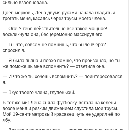
сильно взволнована.
Доев морковь, Лена двумя руками начала гладить и
трогать меня, касаясь через трусы моего члена.
— Ого! У тебя действительно всё такое мощное! —
воскликнула она, бесцеремонно массируя его.
— Ты что, совсем не помнишь, что было вчера? —
спросил я.
— Я была пьяна и плохо помню, что произошло, но ты
же поможешь мне вспомнить? — ответила она.
— И что же ты хочешь вспомнить? — поинтересовался
я.
— Вкус твоего члена, глупенький.
В тот же миг Лена сняла футболку, встала на колени
возле меня и резким движением спустила мои трусы.
Мой 19-сантиметровый красавец чуть не ударил её по
лбу.