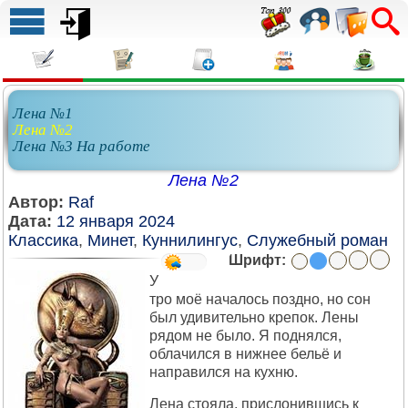
Лена №1
Лена №2
Лена №3 На работе
Лена №2
Автор:
Raf
Дата:
12 января 2024
Классика
,
Минет
,
Куннилингус
,
Служебный роман
Шрифт:
У
тро моё началось поздно, но сон
был удивительно крепок. Лены
рядом не было. Я поднялся,
облачился в нижнее бельё и
направился на кухню.
Лена стояла, прислонившись к