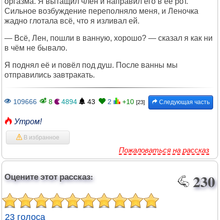
оргазма. Я вытащил член и направил его в её рот.
Сильное возбуждение переполняло меня, и Леночка
жадно глотала всё, что я изливал ей.
— Всё, Лен, пошли в ванную, хорошо? — сказал я как ни
в чём не бывало.
Я поднял её и повёл под душ. После ванны мы
отправились завтракать.
109666
8
4894
43
2
+10
Следующая часть
[23]
Утром!
В избранное
Пожаловаться на рассказ
Оцените этот рассказ:
230
23 голоса