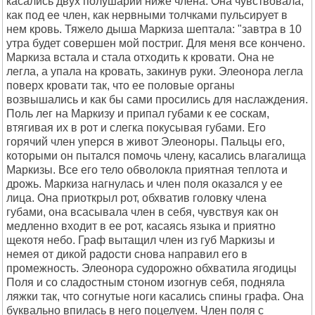
касались двух полушарий ниже члена. Она чувствовала,
как под ее член, как нервными толчками пульсирует в
нем кровь. Тяжело дыша Маркиза шептала: "завтра в 10
утра будет совершен мой постриг. Для меня все кончено.
Маркиза встала и стала отходить к кровати. Она не
легла, а упала на кровать, закинув руки. Элеонора легла
поверх кровати так, что ее половые органы
возвышались и как бы сами просились для наслаждения.
Поль лег на Маркизу и припал губами к ее соскам,
втягивая их в рот и слегка покусывая губами. Его
горячий член уперся в живот Элеоноры. Пальцы его,
которыми он пытался помочь члену, касались влагалища
Маркизы. Все его тело обволокла приятная теплота и
дрожь. Маркиза нагнулась и член поля оказался у ее
лица. Она приоткрыл рот, обхватив головку члена
губами, она всасывала член в себя, чувствуя как он
медленно входит в ее рот, касаясь языка и приятно
щекотя небо. Граф вытащил член из губ Маркизы и
немея от дикой радости снова направил его в
промежность. Элеонора судорожно обхватила ягодицы
Поля и со сладостным стоном изогнув себя, подняла
ляжки так, что согнутые ноги касались спины графа. Она
буквально впилась в него поцелуем. Член поля с