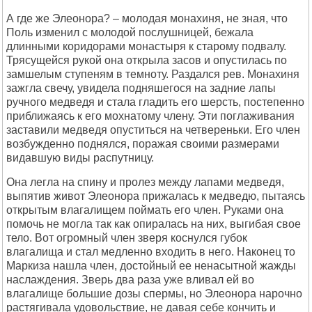
А где же Элеонора? – молодая монахиня, не зная, что
Поль изменил с молодой послушницей, бежала
длинными коридорами монастыря к старому подвалу.
Трясущейся рукой она открыла засов и опустилась по
замшелым ступеням в темноту. Раздался рев. Монахиня
зажгла свечу, увидела подняшегося на задние лапы
ручного медведя и стала гладить его шерсть, постепенно
приближаясь к его мохнатому члену. Эти поглаживания
заставили медведя опуститься на четвереньки. Его член
возбужденно поднялся, поражая своими размерами
видавшую виды распутницу.
Она легла на спину и пролез между лапами медведя,
выпятив живот Элеонора прижалась к медведю, пытаясь
открытым влагалищем поймать его член. Руками она
помочь не могла так как опиралась на них, выгибая свое
тело. Вот огромный член зверя коснулся губок
влагалища и стал медленно входить в него. Наконец то
Маркиза нашла член, достойный ее ненасытной жажды
наслаждения. Зверь два раза уже вливал ей во
влагалище большие дозы спермы, но Элеонора нарочно
растягивала удовольствие, не давая себе кончить и