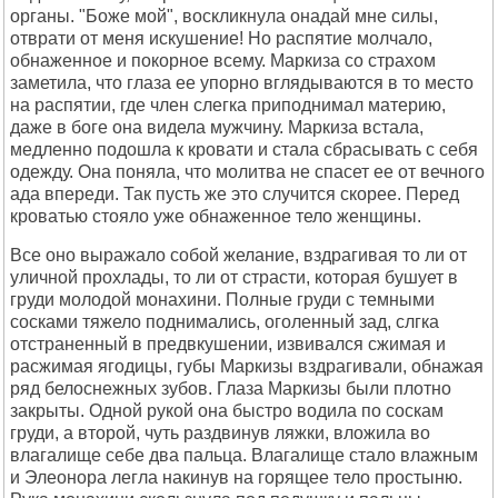
органы. "Боже мой", воскликнула онадай мне силы,
отврати от меня искушение! Но распятие молчало,
обнаженное и покорное всему. Маркиза со страхом
заметила, что глаза ее упорно вглядываются в то место
на распятии, где член слегка приподнимал материю,
даже в боге она видела мужчину. Маркиза встала,
медленно подошла к кровати и стала сбрасывать с себя
одежду. Она поняла, что молитва не спасет ее от вечного
ада впереди. Так пусть же это случится скорее. Перед
кроватью стояло уже обнаженное тело женщины.
Все оно выражало собой желание, вздрагивая то ли от
уличной прохлады, то ли от страсти, которая бушует в
груди молодой монахини. Полные груди с темными
сосками тяжело поднимались, оголенный зад, слгка
отстраненный в предвкушении, извивался сжимая и
расжимая ягодицы, губы Маркизы вздрагивали, обнажая
ряд белоснежных зубов. Глаза Маркизы были плотно
закрыты. Одной рукой она быстро водила по соскам
груди, а второй, чуть раздвинув ляжки, вложила во
влагалище себе два пальца. Влагалище стало влажным
и Элеонора легла накинув на горящее тело простыню.