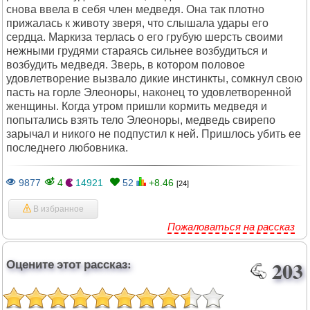
снова ввела в себя член медведя. Она так плотно
прижалась к животу зверя, что слышала удары его
сердца. Маркиза терлась о его грубую шерсть своими
нежными грудями стараясь сильнее возбудиться и
возбудить медведя. Зверь, в котором половое
удовлетворение вызвало дикие инстинкты, сомкнул свою
пасть на горле Элеоноры, наконец то удовлетворенной
женщины. Когда утром пришли кормить медведя и
попытались взять тело Элеоноры, медведь свирепо
зарычал и никого не подпустил к ней. Пришлось убить ее
последнего любовника.
9877
4
14921
52
+8.46
[24]
В избранное
Пожаловаться на рассказ
Оцените этот рассказ:
203