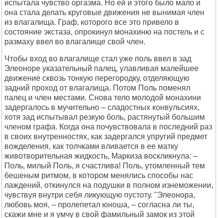
испытала чувство оргазма. Но ей и этого было мало и
она стала делать круговые движения не вынимая член
из влагалища. Граф, которого все это привело в
состояние экстаза, опрокинул монахиню на постель и с
размаху ввел во влагалище свой член.
Чтобы вход во влагалище стал уже поль ввел в зад
Элеоноре указательный палец, улавливая малейшее
движение сквозь тонкую перегородку, отделяющую
задний проход от влагалища. Потом Поль поменял
палец и член местами. Снова тело молодой монахини
задергалось в мучительно – сладостных конвульсиях,
хотя зад испытывал резкую боль, растянутый большим
членом графа. Когда она почувствовала в последний раз
в своих внутренностях, как задергался упругий предмет
вожделения, как толчками вливается в ее матку
животворительная жидкость, Маркиза воскликнула: –
Поль, милый Поль, я счастлива! Поль, утомленный тем
бешеным ритмом, в котором менялись способы нас
лаждений, откинулся на подушки в полном изнеможении,
чувствуя внутри себя ликующую пустоту. "Элеонора,
любовь моя, – пролепетал юноша, – согласна ли ты,
скажи мне и я умчу в свой фамильный замок из этой