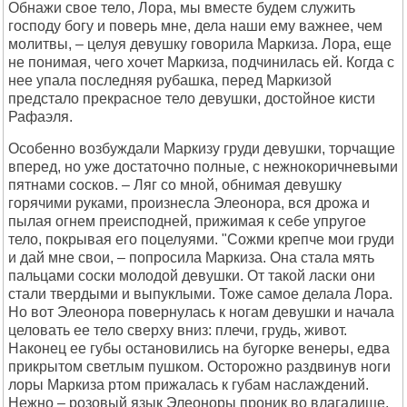
Обнажи свое тело, Лора, мы вместе будем служить
господу богу и поверь мне, дела наши ему важнее, чем
молитвы, – целуя девушку говорила Маркиза. Лора, еще
не понимая, чего хочет Маркиза, подчинилась ей. Когда с
нее упала последняя рубашка, перед Маркизой
предстало прекрасное тело девушки, достойное кисти
Рафаэля.
Особенно возбуждали Маркизу груди девушки, торчащие
вперед, но уже достаточно полные, с нежнокоричневыми
пятнами сосков. – Ляг со мной, обнимая девушку
горячими руками, произнесла Элеонора, вся дрожа и
пылая огнем преисподней, прижимая к себе упругое
тело, покрывая его поцелуями. "Сожми крепче мои груди
и дай мне свои, – попросила Маркиза. Она стала мять
пальцами соски молодой девушки. От такой ласки они
стали твердыми и выпуклыми. Тоже самое делала Лора.
Но вот Элеонора повернулась к ногам девушки и начала
целовать ее тело сверху вниз: плечи, грудь, живот.
Наконец ее губы остановились на бугорке венеры, едва
прикрытом светлым пушком. Осторожно раздвинув ноги
лоры Маркиза ртом прижалась к губам наслаждений.
Нежно – розовый язык Элеоноры проник во влагалище,