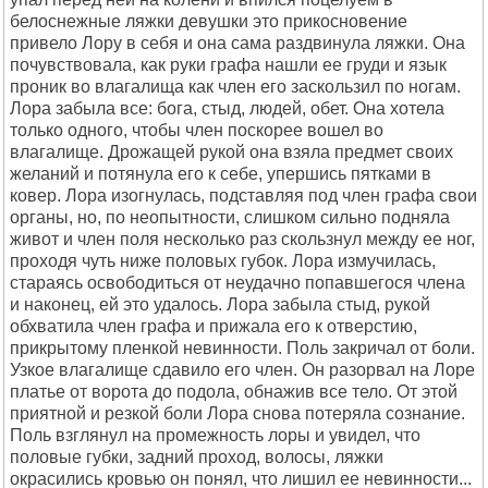
белоснежные ляжки девушки это прикосновение
привело Лору в себя и она сама раздвинула ляжки. Она
почувствовала, как руки графа нашли ее груди и язык
проник во влагалища как член его заскользил по ногам.
Лора забыла все: бога, стыд, людей, обет. Она хотела
только одного, чтобы член поскорее вошел во
влагалище. Дрожащей рукой она взяла предмет своих
желаний и потянула его к себе, упершись пятками в
ковер. Лора изогнулась, подставляя под член графа свои
органы, но, по неопытности, слишком сильно подняла
живот и член поля несколько раз скользнул между ее ног,
проходя чуть ниже половых губок. Лора измучилась,
стараясь освободиться от неудачно попавшегося члена
и наконец, ей это удалось. Лора забыла стыд, рукой
обхватила член графа и прижала его к отверстию,
прикрытому пленкой невинности. Поль закричал от боли.
Узкое влагалище сдавило его член. Он разорвал на Лоре
платье от ворота до подола, обнажив все тело. От этой
приятной и резкой боли Лора снова потеряла сознание.
Поль взглянул на промежность лоры и увидел, что
половые губки, задний проход, волосы, ляжки
окрасились кровью он понял, что лишил ее невинности...