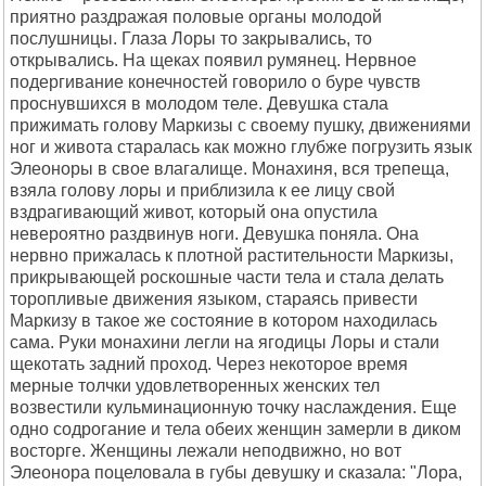
приятно раздражая половые органы молодой
послушницы. Глаза Лоры то закрывались, то
открывались. На щеках появил румянец. Нервное
подергивание конечностей говорило о буре чувств
проснувшихся в молодом теле. Девушка стала
прижимать голову Маркизы с своему пушку, движениями
ног и живота старалась как можно глубже погрузить язык
Элеоноры в свое влагалище. Монахиня, вся трепеща,
взяла голову лоры и приблизила к ее лицу свой
вздрагивающий живот, который она опустила
невероятно раздвинув ноги. Девушка поняла. Она
нервно прижалась к плотной растительности Маркизы,
прикрывающей роскошные части тела и стала делать
торопливые движения языком, стараясь привести
Маркизу в такое же состояние в котором находилась
сама. Руки монахини легли на ягодицы Лоры и стали
щекотать задний проход. Через некоторое время
мерные толчки удовлетворенных женских тел
возвестили кульминационную точку наслаждения. Еще
одно содрогание и тела обеих женщин замерли в диком
восторге. Женщины лежали неподвижно, но вот
Элеонора поцеловала в губы девушку и сказала: "Лора,