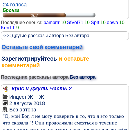
24 голоса
Бронза
203
Последние оценки:
bambrrr
10
StVol71
10
Sprt
10
opwa
10
KenTT
9
<<< Другие рассказы автора Без автора
Оставьте свой комментарий
Зарегистрируйтесь
и оставьте
комментарий
Последние рассказы автора
Без автора
Крис и Джули. Часть 2
Инцест
Ж + Ж
2 августа 2018
Без автора
"О, мой Бог, я не могу поверить в то, что я это только
что сказала "! Они продолжали смеяться в течение
нескольких секунд, но затем вдруг почувствовали себя