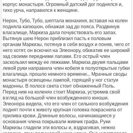
корпус монастыря. Огромный датский дог поднялся и,
тихо урча, направился к женщине.
Нерон, Тубо, Тубо, шептала монахиня, вставая на колен
подняла капюшон, обнажая зад до пояса. Раздвинув
влагалище, Маркиза дала почувствовать его запах.
Вытянув шею Нерон приблизил пасть к половым
органам Маркизы, потянув в себя воздух и поняв, чего от
него хотят, он вскочил на Элеонору, обхватив ее широкий
зад своими передними лапами. Его острый член
заскользил между ее ляжками. Маркиза двумя пальцами
левой руки направила член кобеля в полуоткрытые губки
влагалища. прошло немного времени... Мрачные своды
монастыря освещены лампой, горящей у ног статуи
мадонны. В полосе света стоит обнаженный Поль.
Перед ним на коленях стоит Маркиза, устремив свой
взгляд на большой член возбужденного юноши.
Элеонора видела, что его член от сильного возбуждения
поднят почти к животу крупная головка покраснела от
прилива крови. Длинные волосы, начинающиеся у
основания члена покрывали живчик графа. Руки
Маркизы гладили эти волосы и, вздрагивая, нежно