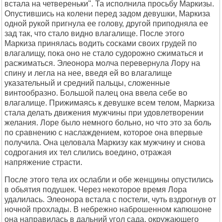
встала на четвереньки". Та исполнила просьбу Маркизы.
Опустившись на колени перед задом девушки, Маркиза
одной рукой пригнула ее голову, другой приподняла ее
зад так, что стало видно влагалище. После этого
Маркиза принялась водить сосками своих грудей по
влагалищу, пока оно не стало судорожно сжиматься и
расжиматься. Элеонора молча перевернула Лору на
спину и легла на нее, введя ей во влагалище
указательный и средний пальцы, сложенные
винтообразно. Большой палец она ввела себе во
влагалище. Прижимаясь к девушке всем телом, Маркиза
стала делать движения мужчины при удовлетворении
желания. Лоре было немного больно, но что это за боль
по сравнению с наслаждением, которое она впервые
получила. Она целовала Маркизу как мужчину и снова
содрогания их тел слились воедино, отражая
напряжение страсти.
После этого тела их ослабли и обе женщины опустились
в обьятия подушек. Через некоторое время Лора
удалилась. Элеонора встала с постели, чуть вздрогнув от
ночной прохлады. В небрежно наброшенном капюшоне
она направилась в дальний угол сада, окружающего