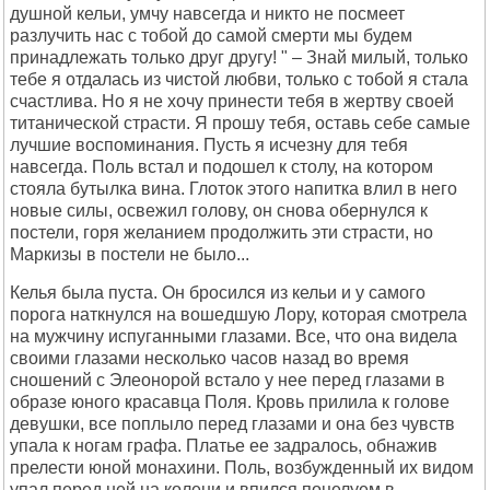
душной кельи, умчу навсегда и никто не посмеет
разлучить нас с тобой до самой смерти мы будем
принадлежать только друг другу! " – Знай милый, только
тебе я отдалась из чистой любви, только с тобой я стала
счастлива. Но я не хочу принести тебя в жертву своей
титанической страсти. Я прошу тебя, оставь себе самые
лучшие воспоминания. Пусть я исчезну для тебя
навсегда. Поль встал и подошел к столу, на котором
стояла бутылка вина. Глоток этого напитка влил в него
новые силы, освежил голову, он снова обернулся к
постели, горя желанием продолжить эти страсти, но
Маркизы в постели не было...
Келья была пуста. Он бросился из кельи и у самого
порога наткнулся на вошедшую Лору, которая смотрела
на мужчину испуганными глазами. Все, что она видела
своими глазами несколько часов назад во время
сношений с Элеонорой встало у нее перед глазами в
образе юного красавца Поля. Кровь прилила к голове
девушки, все поплыло перед глазами и она без чувств
упала к ногам графа. Платье ее задралось, обнажив
прелести юной монахини. Поль, возбужденный их видом
упал перед ней на колени и впился поцелуем в