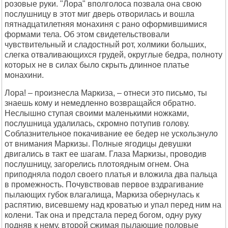
розовые руки. "Лора" вполголоса позвала она свою
послушницу в этот миг дверь отворилась и вошла
пятнадцатилетняя монахиня с рано оформившимися
формами тела. Об этом свидетельствовали
чувствительный и сладостный рот, холмики больших,
слегка отваливающихся грудей, округлые бедра, полноту
которых не в силах было скрыть длинное платье
монахини.
Лора! – произнесла Маркиза, – отнеси это письмо, ты
знаешь кому и немедленно возвращайся обратно.
Неслышно ступая своими маленькими ножками,
послушница удалилась, скромно потупив голову.
Соблазнительное покачивание ее бедер не ускользнуло
от внимания Маркизы. Полные ягодицы девушки
двигались в такт ее шагам. Глаза Маркизы, проводив
послушницу, загорелись плотоядным огнем. Она
приподняла подол своего платья и вложила два пальца
в промежность. Почувствовав первое вздрагивание
пылающих губок влагалища, Маркиза обернулась к
распятию, висевшему над кроватью и упал перед ним на
колени. Так она и предстала перед богом, одну руку
подняв к нему, второй сжимая пылающие половые