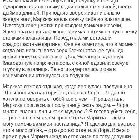
Рука монахини скользнула под подушку и пальцы
судорожно сжали свечку в два пальца толщиной, шесть
дюймов длиной. Приподняв вверх живот и сильно
заведя ноги, Маркиза ввела свечку себе во влагалище.
Чувствуя конец матки при каждом движении свечи,
Элеонора напрягала живот, сжимая потемневшую свечку
стенками влагалища. Перед глазами вставали
сладострастные картины. Она не заметила, что в момент
когда она испытывала верх блаженства, ее зубы до
крови прокусила нижнюю губку. Элеонора, чувствуя
благодатную напряженность, с силой вдавила свечу в
глубину влагалища. Ее ноги задергались и она в
изнеможении откинулась на подушку.
Маркиза лежала отдыхая, когда вернулась послушница.
"Я выполнила ваш приказ", сказала Лора. – Я давно
хотела поговорить с тобой кое о чем, – Прошептала
Маркиза пригласила послушницу сесть рядом. – Лора,
милая, знаешь ли ты как я мучаюсь? Я готова убить себя,
– трепеща всем телом прошептала Маркиза. – чем я
могу помочь вам моя наставница? Я сделаю для вас все,
что в моих силах, – с радостью ответила Лора. Все это
время руки Маркизы жадно скользили по телу девушки. –