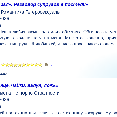
 зал». Разговор супругов в постели»
Романтика
Гетеросексуалы
2026
s
Ленка любит засыпать в моих объятиях. Обычно она уст
нутую в колене ногу на меня. Мне это, конечно, прия
ча, или руки. Я люблю её, и часто просыпаюсь с онеме
17
]
ами
нце, чайки, валун, ложь»
мена
Не порно
Странности
2026
s
ей постоянно прилетает за то, что пишу косоруко. Ну в