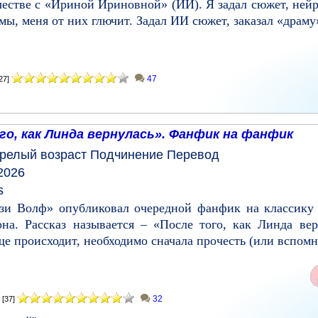
естве с «Ириной Ириновной» (ИИ). Я задал сюжет, нейро
ы, меня от них глючит. Задал ИИ сюжет, заказал «драму»
47
27]
о, как Линда вернулась». Фанфик на фанфик
релый возраст
Подчинение
Перевод
2026
s
йзи Волф» опубликовал очередной фанфик на классику
а. Рассказ называется – «После того, как Линда верн
е происходит, необходимо сначала прочесть (или вспомни
32
[37]