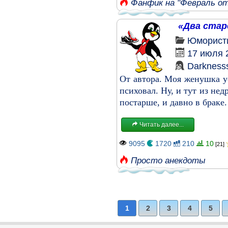
Фанфик на "Февраль о
«Два стар
Юморист
17 июля 
Darkness
От автора. Моя женушка ус
психовал. Ну, и тут из не
постарше, и давно в браке
Читать далее...
9095
1720
210
10
[21]
Просто анекдоты
1
2
3
4
5