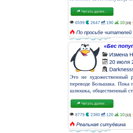
Читать далее...
6599
2647
190
10
[19]
По просьбе читателей
«Бес попу
Измена
Н
20 июля 
Darkness
Это не художественный р
переводе Большака. Пока 
шлюшка, общественный стат
Читать далее...
8779
2380
120
10
[12]
Реальная ситуёвина