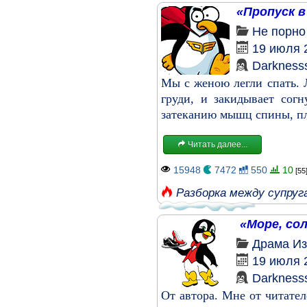
«Пропуск в
Не порно
19 июля 
Darkness
Мы с женою легли спать. 
груди, и закидывает сог
затеканию мышц спины, пле
Читать далее...
15948
7472
550
10
[55
Разборка между супруг
«Море, сол
Драма
Из
19 июля 
Darkness
От автора. Мне от читател