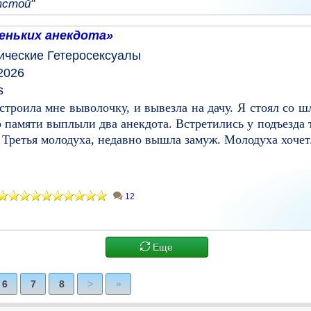
тстой"
еньких анекдота»
ические
Гетеросексуалы
2026
s
троила мне выволочку, и вывезла на дачу. Я стоял со ш
др памяти выплыли два анекдота. Встретились у подъезда
. Третья молодуха, недавно вышла замуж. Молодуха хочет.
12
Еще
6
7
8
>
»