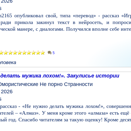
 2026
s
n2165 опубликовал свой, типа «перевод» - рассказ «Иг
 ради прикола закинул текст в нейросеть, и попрос
еской манере, с диалогами. Получился вполне себе инте
5
еловека
делать мужика лохом!». Закулисье истории
мористические
Не порно
Странности
 2026
s
рассказ - «Не нужно делать мужика лохом!», совершен
ателей – «Алмаз». У меня кроме этого «алмаза» есть ещё 
лый год. Спасибо читателям за такую оценку! Кроме десят