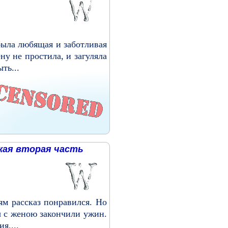
 была любящая и заботливая
у не простила, и загуляла
ть...
ькая вторая часть
ям рассказ понравился. Но
ы с женою закончили ужин.
я....