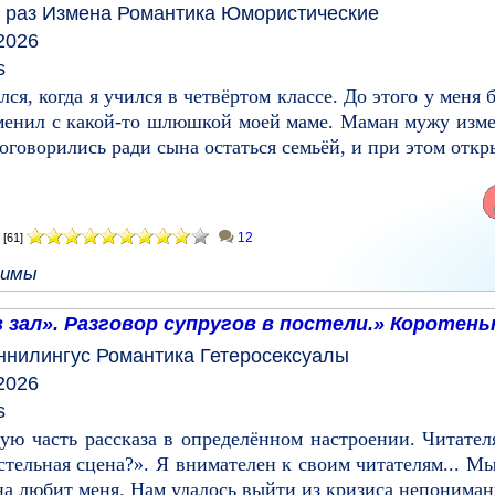
 раз
Измена
Романтика
Юмористические
2026
s
ся, когда я учился в четвёртом классе. До этого у меня
менил с какой-то шлюшкой моей маме. Маман мужу измен
оговорились ради сына остаться семьёй, и при этом откры
12
[61]
димы
 зал». Разговор супругов в постели.» Коротен
ннилингус
Романтика
Гетеросексуалы
2026
s
вую часть рассказа в определённом настроении. Читател
стельная сцена?». Я внимателен к своим читателям... М
 любит меня. Нам удалось выйти из кризиса непонимани