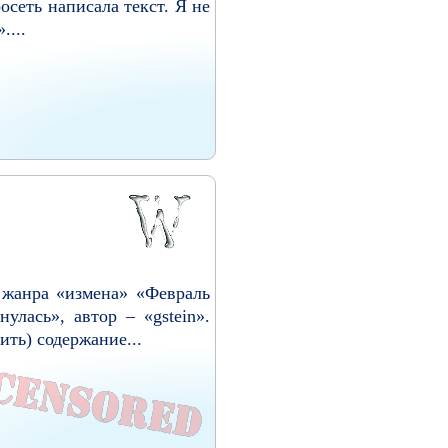
сеть написала текст. Я не
....
 жанра «измена» «Февраль
улась», автор – «gstein».
ть) содержание...