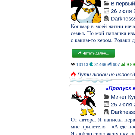
В первый
26 июля 
Darkness
Кошмар в моей жизни начал
семья. Но мой папашка из
с каким-то хером. Родаки д
Читать далее...
13113
31466
607
9.89
Пути любви не испове
«Пропуск в
Минет
Ку
25 июля 
Darkness
От автора. Я написал пер
мне прилетело – «А где по
Я люблю свою женушку, она