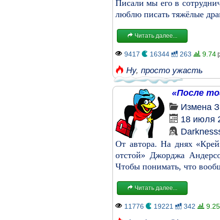
Писали мы его в сотруднич
люблю писать тяжёлые драм
Читать далее...
9417
16344
263
9.74
[
Ну
,
просто ужасть
«После тог
Измена
З
18 июля 
Darkness
От автора. На днях «Кре
отстой» Джорджа Андерсон
Чтобы понимать, что вообщ
Читать далее...
11776
19221
342
9.25