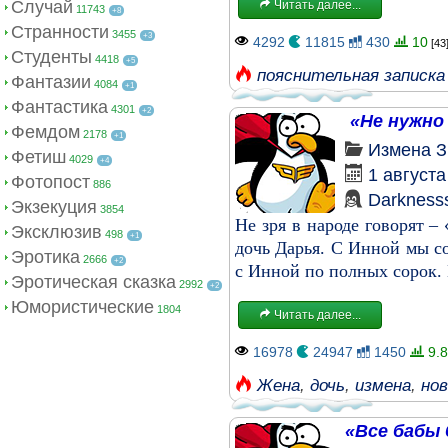
Случай
Читать далее...
11743
+8
Странности
3455
+3
4292
11815
430
10
[43
Студенты
4418
+5
пояснительная записка 
Фантазии
4084
+1
Фантастика
4301
+2
«Не нужно
Фемдом
2178
+1
Измена
З
Фетиш
4029
+4
1 августа
Фотопост
886
Darkness
Экзекуция
3854
Не зря в народе говорят –
Эксклюзив
498
+1
дочь Дарья. С Инной мы с
Эротика
2666
+2
с Инной по полных сорок. 
Эротическая сказка
2992
+2
Юмористические
1804
Читать далее...
16978
24947
1450
9.8
Жена
,
дочь
,
измена
,
но
«Все бабы