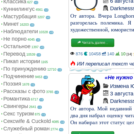
6 августа
Классика
627
+1
Darkness
Куннилингус
4561
+2
От автора. Вчера Longhor
Мастурбация
3207
+4
разгорелась полемика. Я
Минет
16203
+6
художественной, юмористич
Наблюдатели
10328
+9
Не порно
4045
+6
Читать далее...
Остальное
1397
+3
Перевод
876
10458
140
10
[14]
10539
+4
Пикап истории
1165
ИИ переписал текст ч
По принуждению
12710
+2
Подчинение
«Не нужно 
9453
+6
Поэзия
1678
Измена
Ю
+1
Рассказы с фото
3765
3 августа
+1
Романтика
6717
Darkness
+4
Свингеры
2641
От автора. Мой недавний 
+1
Секс туризм
875
два дня набрал оценку чит
+1
Сексwife & Cuckold
Он набирал этот статус це
4085
+4
Служебный роман
2774
+1