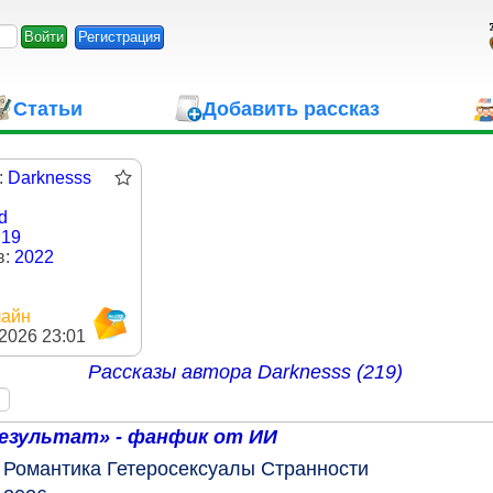
Регистрация
Статьи
Добавить рассказ
:
Darknesss
d
219
в:
2022
айн
.2026 23:01
Рассказы автора
Darknesss (219)
результат» - фанфик от ИИ
Романтика
Гетеросексуалы
Странности