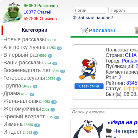
96650 Рассказов
10377 Cтатей
Забыли пароль?
597805 Отзывов
Категории
Рассказы
Новые рассказы
96650
А в попку лучше
14253
+6
Пользователь
В первый раз
Страна:
США
6596
+4
Город:
Portlan
Ваши рассказы
6624
+8
Публикаций:
Восемнадцать лет
5376
Комментарие
+8
Гетеросексуалы
Ранг:
2
10754
+6
Рейтинг:
8345
Группа
Статистика
16479
+9
Статус:
Оффл
Драма
Был(a):
06.08
4163
+7
Жена-шлюшка
4953
+11
Женомужчины
2602
+2
Зрелый возраст
3515
+6
«Игра на 
Измена
15850
+15
Не порно
Инцест
14883
+6