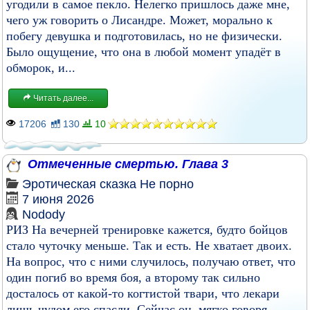
угодили в самое пекло. Нелегко пришлось даже мне,
чего уж говорить о Лисандре. Может, морально к
побегу девушка и подготовилась, но не физически.
Было ощущение, что она в любой момент упадёт в
обморок, и...
Читать далее...
17206
130
10
Отмеченные смертью. Глава 3
Эротическая сказка
Не порно
7 июня 2026
Nodody
РИЗ На вечерней тренировке кажется, будто бойцов
стало чуточку меньше. Так и есть. Не хватает двоих.
На вопрос, что с ними случилось, получаю ответ, что
один погиб во время боя, а второму так сильно
досталось от какой-то когтистой твари, что лекари
лишь чудом его спасли. Сейчас он, мягко говоря,...