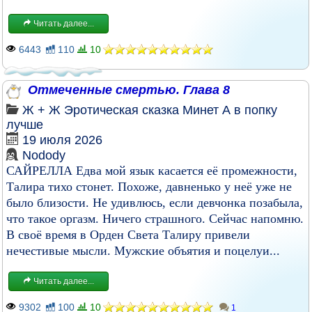
Читать далее...
6443
110
10
Отмеченные смертью. Глава 8
Ж + Ж
Эротическая сказка
Минет
А в попку
лучше
19 июля 2026
Nodody
САЙРЕЛЛА Едва мой язык касается её промежности,
Талира тихо стонет. Похоже, давненько у неё уже не
было близости. Не удивлюсь, если девчонка позабыла,
что такое оргазм. Ничего страшного. Сейчас напомню.
В своё время в Орден Света Талиру привели
нечестивые мысли. Мужские объятия и поцелуи...
Читать далее...
9302
100
10
1