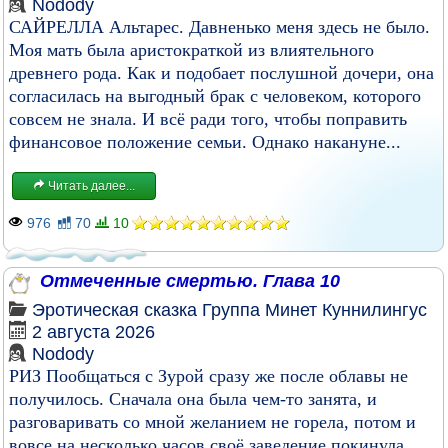
Nodody
САЙРЕЛЛА Альтарес. Давненько меня здесь не было.
Моя мать была аристократкой из влиятельного
древнего рода. Как и подобает послушной дочери, она
согласилась на выгодный брак с человеком, которого
совсем не знала. И всё ради того, чтобы поправить
финансовое положение семьи. Однако накануне...
Читать далее...
976
70
10
Отмеченные смертью. Глава 10
Эротическая сказка
Группа
Минет
Куннилингус
2 августа 2026
Nodody
РИЗ Пообщаться с Зурой сразу же после облавы не
получилось. Сначала она была чем-то занята, и
разговаривать со мной желанием не горела, потом и
вовсе на несколько часов своё заведение покинула.