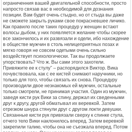
ограниченния вашей двигательной способности, просто
напросто связав вас в необходимой для дознания
позиции. Вам будет очень стыдно, но от стыда вы даже
не сможете закрыть руками свое покрасневшее личико.
Как правило после таких процедур у женщин встают
волосы дыбом, у них появляется желание чтобы скорее
все закончилось и их развязали и одели, ибо нахождение
в обществе мужчин в столь нелицеприятных позах и
мягко говоря не совсем одетыми очень сильно
воздействует психологически. Так вы продолжаете
упорствовать? Что ж. Вы сами этого захотели.
Привяжите ее к стулу" – распорядился Виктор. Вика
почувствовала, как с ее кистей снимают наручники, но
только для того, чтобы связать их снова. Процедуру
производили двое незнакомых ей мужчин, остальные
только смотрели, не принимая участия. Один из мужчин,
заведя кисти рук Вики за спину, держал их сведенными
друг к другу, другой обматывал их веревкой. Затем
отрезком шнура стянули друг с другом локти девушки.
Связанные кисти рук привязали сверху к спинке стула,
отчего тело Вики наклонилось вперед. Затем веревкой
закрепили талию, чтобы она не съезжала вперед. Потом