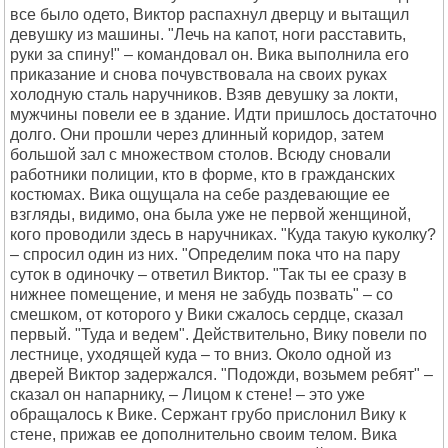
все было одето, Виктор распахнул дверцу и вытащил
девушку из машины. "Лечь на капот, ноги расставить,
руки за спину!" – командовал он. Вика выполнила его
приказание и снова почувствовала на своих руках
холодную сталь наручников. Взяв девушку за локти,
мужчины повели ее в здание. Идти пришлось достаточно
долго. Они прошли через длинный коридор, затем
большой зал с множеством столов. Всюду сновали
работники полиции, кто в форме, кто в гражданских
костюмах. Вика ощущала на себе раздевающие ее
взгляды, видимо, она была уже не первой женщиной,
кого проводили здесь в наручниках. "Куда такую куколку?
– спросил один из них. "Определим пока что на пару
суток в одиночку – ответил Виктор. "Так ты ее сразу в
нижнее помещение, и меня не забудь позвать" – со
смешком, от которого у Вики сжалось сердце, сказал
первый. "Туда и ведем". Действительно, Вику повели по
лестнице, уходящей куда – то вниз. Около одной из
дверей Виктор задержался. "Подожди, возьмем ребят" –
сказал он напарнику, – Лицом к стене! – это уже
обращалось к Вике. Сержант грубо прислонил Вику к
стене, прижав ее дополнительно своим телом. Вика