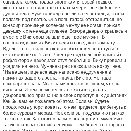
ощущала холод подвального камня своей грудью,
животом и он отдавался страхом через все фибры ее
души и тела. Руки конвоира легли на ее ягодицы, затем
полезли под платье. Она попыталась отстраниться, но
конвоир проникнув коленом между ее ногами прижал
девушку к стене еще сильнее. Вскоре дверь открылась и
вместе с Виктором вышли еще трое мужчин. В
сопровождении их Вику ввели в соседнюю комнату.
Вдоль стен стояло несколько обыкновенных стульев,
окон вообще не было. В центре под большой лампой с
рефлектором находился стул побольше. Вику провели и
усадили на него. Мужчины расположились вокруг нее.
"На вашем лице все еще написано недоумение в
причинах вашего ареста – начал Виктор. Не надо
притворствовать. Мы с вами прекрасно знаем, что вы
виновны. И тем не менее вы не хотите сделать
добровольное признание в своих преступных действиях.
Как бы вам не пожалеть об этом. Если вы будете
продолжать упорствовать, то нам придется прибегнуть к
более суровым мерам. Нет, если вы подумали о пытках,
то это не так. Как можно разьве подвергнуть мучениям
такую очаровательную девушку!. Тем более со стороны
мужчин. Это как – то не по джентельменски. Хотя с