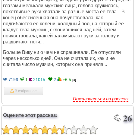
глазами мелькали мужские лица, голова кружилась,
похотливые руки хватали за разные места ее тела... В
конец обессиленная она почувствовала, как
подгибаются ее колени, холодный пол, на который ее
кладут, тела мужчин, склонившихся над ней, затем
почувствовала, как ей заламывают руки за голову и
раздвигают ноги...
Больше Вику ни о чем не спрашивали. Ее отпустили
через несколько дней. Она не считала их, как и не
считала число мужчин, которых она приняла...
7196
1
21015
2
+6.5
[4]
В избранное
Пожаловаться на рассказ
Оцените этот рассказ:
26