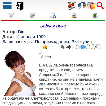
Бедная Вика
Автор:
Dimi
Дата:
14 апреля 1999
Ваши рассказы
,
По принуждению
,
Экзекуция
Шрифт:
1
. Арест.
Вика была очень взволнована предстоящим свиданием с Андреем. Это было не первое их свидание, но они не виделись почти два месяца, и поэтому Вике очень хотелось быть привлекательной и сексапильной. Внешностью природа не обделила ее. Светловолосая, с длинными локонами, спадающими на плечи, голубыми глазами и неплохо сложенной фигурой она была предметом восхищения и желания многих мужчин. Для ее 23 лет она уже любила хорошо и со вкусом одеваться. Она носила чулки на кружевном поясе, комбинации, обожала черный цвет белья. Вика знала, что Андрей тоже это все любил и поэтому в тот день надела свое самое лучшее. Венчало наряд великолепное платье из черного бархата целиком расстегивающееся спереди. Вика была почти готова, как вдруг раздался звонок в дверь. "Странно, еще рано, а Андрей очень пунктуален. Кто бы это мог быть?" Вика подошла к двери. "Кто там?" "Вас зовут Вика?" "Да" "Откройте, милиция". Вика открыла дверь. Там стоял симпатичный молодой человек в форме сержанта милиции. "Я имею основание для вашего ареста" – сказал он, проходя без приглашения в дверь и показывая свое удостоверение. "Встаньте лицом к стене и поместите руки на нее". Вика на мгновенье потеряла дар речи. Паника охватила ее и она начале мелко дрожать. "Боже мой, что я сделала?" "Поместите ваши руки на стену" – повторил он. Видя, что Вика продолжает в замешательстве стоять, он развернул ее за плечи лицом к стене и поместил ее руки на нее. Своей ногой он проник между ее ногами и сильным движением заставил ее развести их в стороны. Вика почувствовала, что ее поза очень неуклюжа и унизительна. "Пожалуйста, скажите мне, почему вы делаете это со мной? В чем я провинилась?" – снова попробовала спросить она. Он игнорировал ее вопросы. "Я вынужден обыскать вас. – сказал он. Поскольку я мужчина, я постараюсь сделать это в наиболее простой форме" Тело Вики непроизвольно напряглось, поскольку она почувствовала его прикосновение у себя на груди. Руки мужчины бегло ощупали ее, скользнули вниз по животу до талии, затем в стороны и вверх до подмышек. Затем они снова поместились на талию и поползли вниз. Тело Вики напряглось еще больше, потому что она почувствовала его прикосновение под своим платьем. Руки скользнули вначале вокруг левого бедра, затем правого. "Пожалуйста, не трогайте меня" – просила она, потому что чувствовала, как его рука скользила по ее промежности. Вике казалось, что прошла вечность пока он не убрал свои руки из под ее платья. Она почувствовала некоторое облегчение. Теперь, возможно, ей все таки удастся разобраться в том положении, в котором она оказалась, и исправить это недоразумение. То, что она услышала в следующий миг повергло ее в смятение. "Я должен вас доставить в отделение. В ваших интересах не сопротивляться, когда я буду надевать на Вас наручники". НАРУЧНИКИ! "О нет, пожалуйста, только не это!" – ее голос начал срываться с дрожания на всхлипывание. Но разжалобить его было просто невозможно. "Поместите вашу левую руку за спину" – командовал он. "О, пожалуйста... " – кричала Вика, повинуясь его приказу. Ее тело снова напряглось, когда она почувствовала холодную сталь наручника, охватившего ее запястие, Раздался щелчок механизма блокировки. "Пожалуйста правую руку" "Нет, умоляю вас... " – вновь пыталась протестовать Вика сознавая, что в скованном состоянии, она будет полностью в его власти и не сможет оказать хоть какое – нибудь сопротивление его действиям. Ни слова не говоря, сержант схватил свободную руку Вики и резко завел ее за спину и вверх. Тело Вики прогнулось глубоко вперед. В этой позе она вынуждена была оставаться пока милиционер защелкивал манжету наручника на запястье ее второй руки. "О... " – стонала она, когда он продолжал закрывать механизм блокировки. Вся эта ситуация, ее нелепая и унизительная поза, скованные за спиной руки, ощущение, что ее подвергли насилию, будто она преступница, так угнетала ее, что она уже не могла сдержать слез. "Пожалуйста, – молила она, – вы не можете вести меня в таком виде! Только не в наручниках! Я пойду сама! Я не буду бежать. Я обещаю! Что подумают соседи!" "Я выполняю приказ. Вы арестованы в подозрении хищения и укрытии капсулы новейшего лекарства из испытательной лаборатории" – был ответ. Сержант повел ее к своему автомобилю. При этом, он не выпустил скованные запястья Вики из своих рук и по дороге держал их так высоко, так что ей пришлось идти в полусогнутом положении. Длинные черные локоны Вики свесились вниз и раскачивались в такт ее движению. Идти было ужасно неудобно, но еще ужаснее было осознавать свое унижение и ощущать на себе взгляды соседей, среди которых было много мужчин. Сержант подвел Вику к автомобилю, одной рукой распахнул заднюю дверцу и втолкнул ее в салон. Вика скорее просто упала на сиденье, чем села. Скованные за спиной руки не позволяли ее расправить платье. Оно подмялось, обнажив стройные бедра и кружевные резинки чулок. На водительском месте сидел еще один мужчина, видимо старший по званию. Тот который арестовал Вику, обошел автомашину и сел рядом с ней... Машина тронулась. "Ну как, нашел у нее капсулу?" спросил старший. "Нет" " А ты как следует ее обыскал? Ты раздевал ее?" "Нет, я только ощупал ее" "Этого недостаточно. Надо было искать лучше. По донесениям она носит ее всегда при себе". Машина остановилась в глухом переулке. У Вики сжалось сердце. Она поняла, что все еще только начинается. Мужчина, сидевший за рулем повернулся назад. "Давай поищем получше. Расстегни ка ей платье, Виктор" сказал он. Виктор, (видимо так звали милиционера, который арестовывал Вику), принялся неторопливо расстегивать пуговицы, начиная сверху. Расстегнув платье до талии, Виктор резким движением сдернул его с плеч назад. Груди Вики, закрытые в кружевной бюстгалтер черного цвета беспомощно и предательски торчали вперед. Она тихо застонала от собственного бессилия. "Продолжай" – скомандовал старший. Виктор, обхватив Вику за плечи развернул ее к себе спиной и сдернул платье вниз до уровня талии. Скованные за спиной руки не дали снять его совсем. Тело Вики выгнулось, но Виктор, придавив ее к спинке переднего кресла машины, расстегнул замочек бюстгалтера. Затем, опрокинув свою пленницу снова на спину, он обеими руками спустил его с грудей Вики. Конструкция бюстгалтера была без бретелек, поэтому Вика оказалась сразу полуобнаженной. Она закрыла глаза и вновь застонала. Мужчины не обратили на это внимание. Старший ощупал бюстгалтер и бросил его рядом на сиденье. "Он пуст. Раздевай ее дальше, если понадобится полностью" – приказал он. Через несколько секунд платье Вики было расстегнуто полностью и оба его подола откинуты по разные стороны ее прекрасного тела. Взгляды обоих мужчин ощупывали тело Вики. То ли они пытались обнаружить в ее немногочисленном белье ту неизвестную ей капсулу, то ли рассматривали интимные места чисто с мужским интересом. Как бы то ни было, но положение Вики было для нее крайне ужасным. Захотят ли милиционеры воспользоваться ею как женщиной, или будут раздевать ее, осматривать одежду и ее самые интимные места с целью найти что – то – для Вики все это было одинаково страшно. Виктор резким движением рук раздвинул ее колени в разные стороны и ощупал область промежности, начиная от лобка и заканчивая началом ягодиц. В отличие от обыска в доме, где прикосновения были поверхностными и легкими, сейчас рука Виктора была тяжелой и требовательной. "Да брось ты, так мы ничего не найдем. Снимай с нее все"" – снова распорядился старший. "Наверное, ты прав. Так надежнее" – согласился Виктор. Обхватив обе ноги Вики под колени, он опрокинул женщину на спину. Обе ее ноги в капроновых чулках и туфлях оказались на коленях Виктора. Взявшись за кружевной пояс, поддерживающий чулки обеими руками, он стащил его с бедер Вики. Не снимая его полностью, он проделал тоже самое и с ее трусиками. Затем, пропустив свою левую руку под коленями ног Вики он поднял их и поджал их прямо к груди опрокинутой женщины. Другой свободной рукой он стащил все приспущенное белье с ее ног, даже не сняв при этом туфли. Затем, развернув Вику на живот, Виктор освободил одну из ее запястий от манжет наручников, снял свешивавшееся платье и снова замкнул браслет на ее руке. Посадив обнаженную женщину на сиденье Виктор передал всю одежду своему напарнику для осмотра. Итак, Вика была совершенно раздета. Ее руки были сведены за спину и закованы в наручники. Она сидела в служебной машине в обществе двух мужчин – представителей закона, для которых она была лишь арестанткой, и которую можно было подвергнуть любому унижению и насилию. Старший внимательно ощупал все подкладки ее платья и белья. Не найдя ничего он повернулся к Виктору. "Ищи. Последнее место" – сказал он. Виктор кивнул головой. Вика поняла, какое место он имел в виду. "Боже мой, ну неужели вы не можете не унижать меня таким образом? Отвезите меня в участок, ведь там же, наверное, есть женщины, специальное оборудование!" – всхлипывала она. В страданиях она была еще прекраснее. Ее голубые глаза были полны слез и сверкали в полумраке салона машины. Длинные золотистые волосы, раскиданные на обнаженным плечам местами прикрывали ее торчащие соски тугих грудей. Белоснежное тело на черном кожаном сиденье автомашины казалось еще стройнее и привлекательнее. Плечи, откинутые назад из – за скованных за спиной рук, подчеркивали красоту ее длинной и тонкой шеи. "Нет, – прозвучал ответ, – Это дело поручено нам и мы доведем его до конца". Вика, в ужасе закрыла глаза и в ее разгоряченном мозгу туманно промелькнула мысль. "Может быть стоит позвать на помощь. Наверное, хуже от этого уже не будет". Она уже как бы набрала побольше воздуху и приготовилась закричать, как вдруг, словно угадав ее намерение, Виктор в одну секунду залепил ей рот специальной клейкой лентой. Последняя надежда для Вики была потеряна. Вслед за этим Виктор снова опрокинул ее на спину и раздвинул ноги. На этот раз Вика боролась изо всех сил. Но что она могла поделать против двух сильных специально обученных людей, к тому же мужчин? Правую ногу Вики закинули на подголовник переднего сиденья и пристегнули еще о