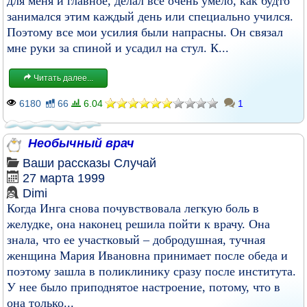
для меня и главное, делал все очень умело, как будто
занимался этим каждый день или специально учился.
Поэтому все мои усилия были напрасны. Он связал
мне руки за спиной и усадил на стул. К...
Читать далее...
6180
66
6.04
1
Необычный врач
Ваши рассказы
Случай
27 марта 1999
Dimi
Когда Инга снова почувствовала легкую боль в
желудке, она наконец решила пойти к врачу. Она
знала, что ее участковый – добродушная, тучная
женщина Мария Ивановна принимает после обеда и
поэтому зашла в поликлинику сразу после института.
У нее было приподнятое настроение, потому, что в
она только...