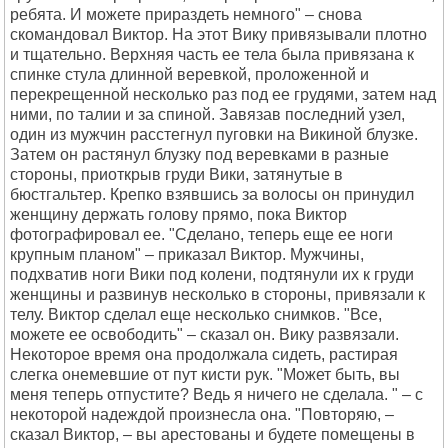
ребята. И можете прираздеть немного" – снова
скомандовал Виктор. На этот Вику привязывали плотно
и тщательно. Верхняя часть ее тела была привязана к
спинке стула длинной веревкой, проложенной и
перекрещенной несколько раз под ее грудями, затем над
ними, по талии и за спиной. Завязав последний узел,
один из мужчин расстегнул пуговки на Викиной блузке.
Затем он растянул блузку под веревками в разные
стороны, приоткрыв груди Вики, затянутые в
бюстгальтер. Крепко взявшись за волосы он принудил
женщину держать голову прямо, пока Виктор
фотографировал ее. "Сделано, теперь еще ее ноги
крупным планом" – приказал Виктор. Мужчины,
подхватив ноги Вики под колени, подтянули их к груди
женщины и развинув несколько в стороны, привязали к
телу. Виктор сделал еще несколько снимков. "Все,
можете ее освободить" – сказал он. Вику развязали.
Некоторое время она продолжала сидеть, растирая
слегка онемевшие от пут кисти рук. "Может быть, вы
меня теперь отпустите? Ведь я ничего не сделала. " – с
некоторой надеждой произнесла она. "Повторяю, –
сказал Виктор, – вы арестованы и будете помещены в