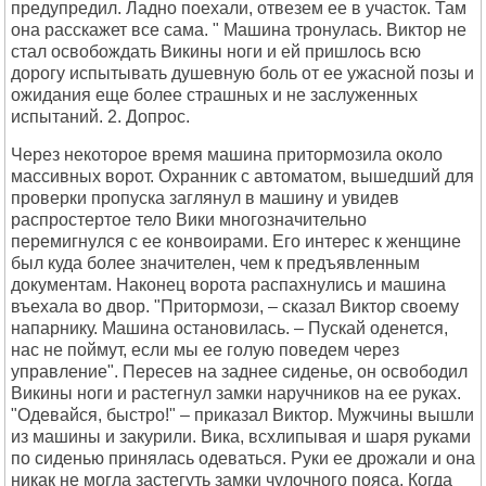
Через некоторое время машина притормозила около
массивных ворот. Охранник с автоматом, вышедший для
проверки пропуска заглянул в машину и увидев
распростертое тело Вики многозначительно
перемигнулся с ее конвоирами. Его интерес к женщине
был куда более значителен, чем к предъявленным
документам. Наконец ворота распахнулись и машина
въехала во двор. "Притормози, – сказал Виктор своему
напарнику. Машина остановилась. – Пускай оденется,
нас не поймут, если мы ее голую поведем через
управление". Пересев на заднее сиденье, он освободил
Викины ноги и растегнул замки наручников на ее руках.
"Одевайся, быстро!" – приказал Виктор. Мужчины вышли
из машины и закурили. Вика, всхлипывая и шаря руками
по сиденью принялась одеваться. Руки ее дрожали и она
никак не могла застегуть замки чулочного пояса. Когда