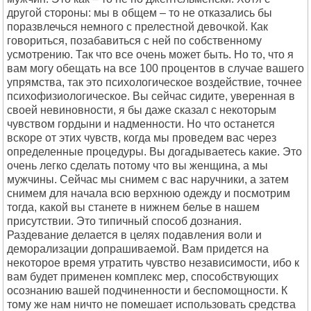
другой стороны: мы в общем – то не отказались бы
поразвлечься немного с прелестной девочкой. Как
говориться, позабавиться с ней по собственному
усмотрению. Так что все очень может быть. Но то, что я
вам могу обещать на все 100 процентов в случае вашего
упрямства, так это психологическое воздействие, точнее
психофизиологическое. Вы сейчас сидите, уверенная в
своей невиновности, я бы даже сказал с некоторым
чувством гордыни и надменности. Но что останется
вскоре от этих чувств, когда мы проведем вас через
определенные процедуры. Вы догадываетесь какие. Это
очень легко сделать потому что вы женщина, а мы
мужчины. Сейчас мы снимем с вас наручники, а затем
снимем для начала всю верхнюю одежду и посмотрим
тогда, какой вы станете в нижнем белье в нашем
присутствии. Это типичный способ дознания.
Раздевание делается в целях подавления воли и
деморализации допрашиваемой. Вам придется на
некоторое время утратить чувство независимости, ибо к
вам будет применен комплекс мер, способствующих
осознанию вашей подчиненности и беспомощности. К
тому же нам ничто не помешает использовать средства