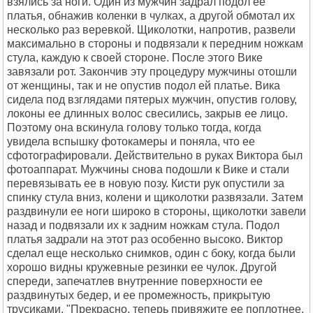
взялись за ноги. Один из мужчин задрал подол ее
платья, обнажив коленки в чулках, а другой обмотал их
несколько раз веревкой. Щиколотки, напротив, развели
максимально в стороны и подвязали к передним ножкам
стула, каждую к своей стороне. После этого Вике
завязали рот. Закончив эту процедуру мужчины отошли
от женщины, так и не опустив подол ей платье. Вика
сидела под взглядами пятерых мужчин, опустив голову,
локоны ее длинных волос свесились, закрыв ее лицо.
Поэтому она вскинула голову только тогда, когда
увидела вспышку фотокамеры и поняла, что ее
сфотографировали. Действительно в руках Виктора был
фотоаппарат. Мужчины снова подошли к Вике и стали
перевязывать ее в новую позу. Кисти рук опустили за
спинку стула вниз, колени и щиколотки развязали. Затем
раздвинули ее ноги широко в стороны, щиколотки завели
назад и подвязали их к задним ножкам стула. Подол
платья задрали на этот раз особенно высоко. Виктор
сделал еще несколько снимков, один с боку, когда были
хорошо видны кружевные резинки ее чулок. Другой
спереди, запечатлев внутренние поверхности ее
раздвинутых бедер, и ее промежность, прикрытую
трусиками. "Прекрасно, теперь привяжите ее поплотнее,