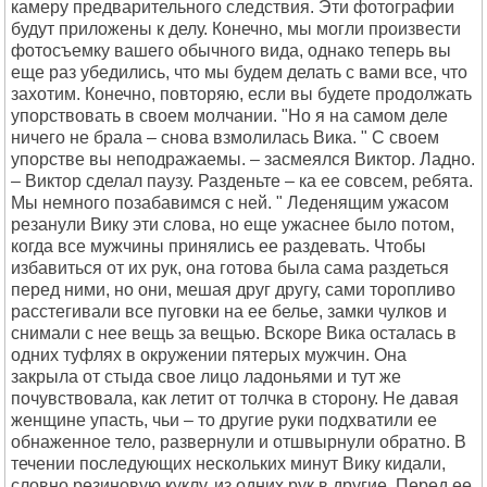
камеру предварительного следствия. Эти фотографии
будут приложены к делу. Конечно, мы могли произвести
фотосъемку вашего обычного вида, однако теперь вы
еще раз убедились, что мы будем делать с вами все, что
захотим. Конечно, повторяю, если вы будете продолжать
упорствовать в своем молчании. "Но я на самом деле
ничего не брала – снова взмолилась Вика. " С своем
упорстве вы неподражаемы. – засмеялся Виктор. Ладно.
– Виктор сделал паузу. Разденьте – ка ее совсем, ребята.
Мы немного позабавимся с ней. " Леденящим ужасом
резанули Вику эти слова, но еще ужаснее было потом,
когда все мужчины принялись ее раздевать. Чтобы
избавиться от их рук, она готова была сама раздеться
перед ними, но они, мешая друг другу, сами торопливо
расстегивали все пуговки на ее белье, замки чулков и
снимали с нее вещь за вещью. Вскоре Вика осталась в
одних туфлях в окружении пятерых мужчин. Она
закрыла от стыда свое лицо ладоньями и тут же
почувствовала, как летит от толчка в сторону. Не давая
женщине упасть, чьи – то другие руки подхватили ее
обнаженное тело, развернули и отшвырнули обратно. В
течении последующих нескольких минут Вику кидали,
словно резиновую куклу, из одних рук в другие. Перед ее