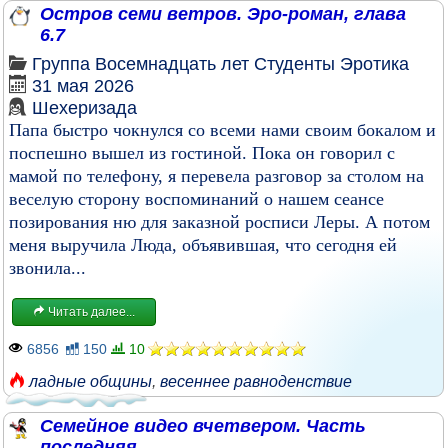
Остров семи ветров. Эро-роман, глава
6.7
Группа
Восемнадцать лет
Студенты
Эротика
31 мая 2026
Шехеризада
Папа быстро чокнулся со всеми нами своим бокалом и
поспешно вышел из гостиной. Пока он говорил с
мамой по телефону, я перевела разговор за столом на
веселую сторону воспоминаний о нашем сеансе
позирования ню для заказной росписи Леры. А потом
меня выручила Люда, объявившая, что сегодня ей
звонила...
Читать далее...
6856
150
10
ладные общины
,
весеннее равноденствие
Семейное видео вчетвером. Часть
последняя