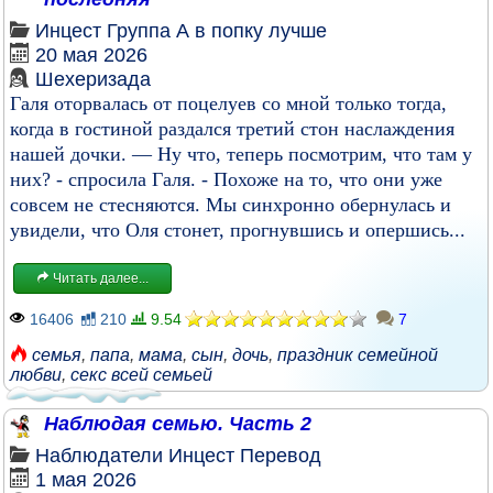
Инцест
Группа
А в попку лучше
20 мая 2026
Шехеризада
Галя оторвалась от поцелуев со мной только тогда,
когда в гостиной раздался третий стон наслаждения
нашей дочки. — Ну что, теперь посмотрим, что там у
них? - спросила Галя. - Похоже на то, что они уже
совсем не стесняются. Мы синхронно обернулась и
увидели, что Оля стонет, прогнувшись и опершись...
Читать далее...
16406
210
9.54
7
семья
,
папа
,
мама
,
сын
,
дочь
,
праздник семейной
любви
,
секс всей семьей
Наблюдая семью. Часть 2
Наблюдатели
Инцест
Перевод
1 мая 2026