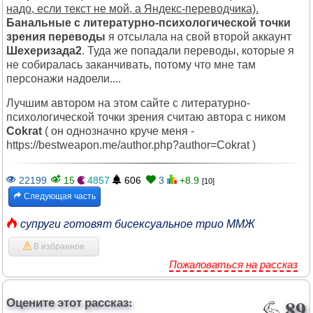
надо, если текст не мой, а Яндекс-переводчика).
Банальные с литературно-психологической точки
зрения переводы
я отсылала на свой второй аккаунт
Шехеризада2
. Туда же попадали переводы, которые я
не собиралась заканчивать, потому что мне там
персонажи надоели....
Лучшим автором на этом сайте с литературно-
психологической точки зрения считаю автора с ником
Cokrat
( он однозначно круче меня -
https://bestweapon.me/author.php?author=Cokrat )
22199
15
4857
606
3
+8.9
[10]
Следующая часть
супруги готовят бисексуальное трио ММЖ
В избранное
Пожаловаться на рассказ
Оцените этот рассказ:
89