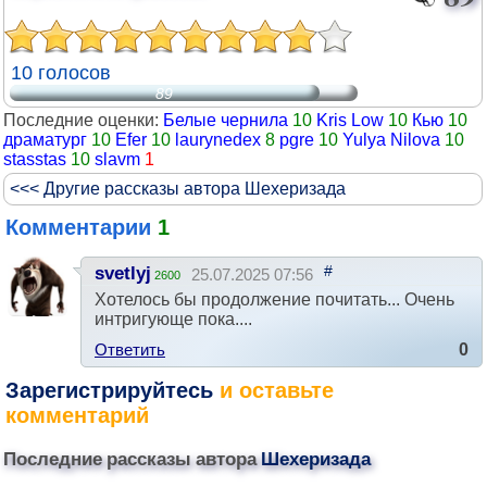
10 голосов
89
Последние оценки:
Белые чернила
10
Kris Low
10
Кью
10
драматург
10
Efer
10
laurynedex
8
pgre
10
Yulya Nilova
10
stasstas
10
slavm
1
<<< Другие рассказы автора Шехеризада
Комментарии
1
#
svetlyj
25.07.2025 07:56
2600
Хотелось бы продолжение почитать... Очень
интригующе пока....
Ответить
0
Зарегистрируйтесь
и оставьте
комментарий
Последние рассказы автора
Шехеризада