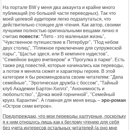
На портале BW у меня два аккаунта и крайне много
публикаций (по большей части переводных). Так что
моей целевой аудитории легко подзапутаться, что
действительно стоящее для чтения. Как автор, своими
лучшими полностью оригинальными вещами лично я
считаю
повести: "
Лето - это маленькая жизнь",
"Чувственное путешествие в Петербург", "Под небом
двух столиц", "Пляжное приключение для супружеской
пары", "Щастье здеся, или В кемпинге нудистов",
"Семейное видео вчетвером" и "Прогулка в парке". Есть
также ряд повестей, которые начинались как переводы,
а потом я меняла сюжет и характеры героев. В этой
категории я бы рекомендовала своим читателям: "Дела
семейные", "Эротическая дружба с боссом", "Тайный
клуб Академии Бартон-Хиллз", "Анонимность и
любопытство", "Дочка моей горничной", "Семейный
круиз. Карантин". А главная для меня вещь –
эро-роман
«Остров семи ветров».
Предупреждаю, что мои переводы халтурные, поскольку
я к ним отношусь лишь как к беглому чтению для себя
без учета интересов остальных читателей (а оно мне