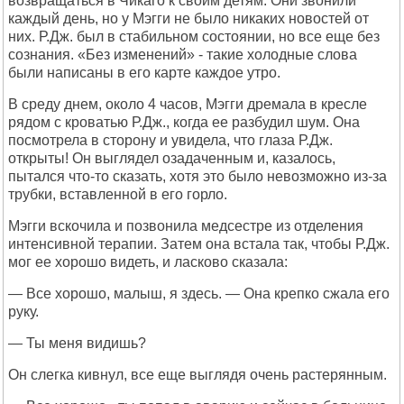
возвращаться в Чикаго к своим детям. Они звонили
каждый день, но у Мэгги не было никаких новостей от
них. Р.Дж. был в стабильном состоянии, но все еще без
сознания. «Без изменений» - такие холодные слова
были написаны в его карте каждое утро.
В среду днем, около 4 часов, Мэгги дремала в кресле
рядом с кроватью Р.Дж., когда ее разбудил шум. Она
посмотрела в сторону и увидела, что глаза Р.Дж.
открыты! Он выглядел озадаченным и, казалось,
пытался что-то сказать, хотя это было невозможно из-за
трубки, вставленной в его горло.
Мэгги вскочила и позвонила медсестре из отделения
интенсивной терапии. Затем она встала так, чтобы Р.Дж.
мог ее хорошо видеть, и ласково сказала:
— Все хорошо, малыш, я здесь. — Она крепко сжала его
руку.
— Ты меня видишь?
Он слегка кивнул, все еще выглядя очень растерянным.