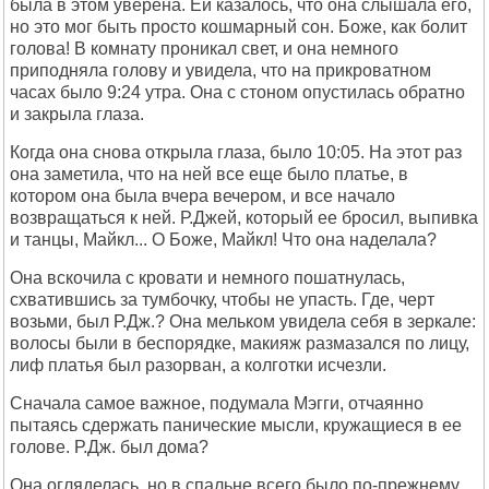
была в этом уверена. Ей казалось, что она слышала его,
но это мог быть просто кошмарный сон. Боже, как болит
голова! В комнату проникал свет, и она немного
приподняла голову и увидела, что на прикроватном
часах было 9:24 утра. Она с стоном опустилась обратно
и закрыла глаза.
Когда она снова открыла глаза, было 10:05. На этот раз
она заметила, что на ней все еще было платье, в
котором она была вчера вечером, и все начало
возвращаться к ней. Р.Джей, который ее бросил, выпивка
и танцы, Майкл... О Боже, Майкл! Что она наделала?
Она вскочила с кровати и немного пошатнулась,
схватившись за тумбочку, чтобы не упасть. Где, черт
возьми, был Р.Дж.? Она мельком увидела себя в зеркале:
волосы были в беспорядке, макияж размазался по лицу,
лиф платья был разорван, а колготки исчезли.
Сначала самое важное, подумала Мэгги, отчаянно
пытаясь сдержать панические мысли, кружащиеся в ее
голове. Р.Дж. был дома?
Она огляделась, но в спальне всего было по-прежнему.