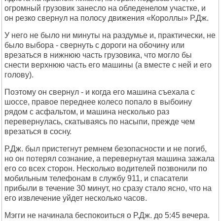
огромный грузовик занесло на обледенелом участке, и
он резко свернул на полосу движения «Короллы» Р.Дж.
У него не было ни минуты на раздумье и, практически, не
было выбора - свернуть с дороги на обочину или
врезаться в нижнюю часть грузовика, что могло бы
снести верхнюю часть его машины (а вместе с ней и его
голову).
Поэтому он свернул - и когда его машина съехала с
шоссе, правое переднее колесо попало в выбоину
рядом с асфальтом, и машина несколько раз
перевернулась, скатываясь по насыпи, прежде чем
врезаться в сосну.
Р.Дж. был пристегнут ремнем безопасности и не погиб,
но он потерял сознание, а перевернутая машина зажала
его со всех сторон. Несколько водителей позвонили по
мобильным телефонам в службу 911, и спасатели
прибыли в течение 30 минут, но сразу стало ясно, что на
его извлечение уйдет несколько часов.
Мэгги не начинала беспокоиться о Р.Дж. до 5:45 вечера.