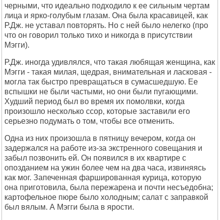
черными, что идеально подходило к ее сильным чертам
лица и ярко-голубым глазам. Она была красавицей, как
Р.Дж. не уставал повторять. Но с ней было нелегко (про
что он говорил только тихо и никогда в присутствии
Мэгги).
Р.Дж. иногда удивлялся, что такая любящая женщина, как
Мэгги - такая милая, щедрая, внимательная и ласковая -
могла так быстро превращаться в сумасшедшую. Ее
вспышки не были частыми, но они были пугающими.
Худший период был во время их помолвки, когда
произошло несколько ссор, которые заставили его
серьезно подумать о том, чтобы все отменить.
Одна из них произошла в пятницу вечером, когда он
задержался на работе из-за экстренного совещания и
забыл позвонить ей. Он появился в их квартире с
опозданием на ужин более чем на два часа, извиняясь
как мог. Запеченная фаршированная курица, которую
она приготовила, была пережарена и почти несъедобна;
картофельное пюре было холодным; салат с заправкой
был вялым. А Мэгги была в ярости.