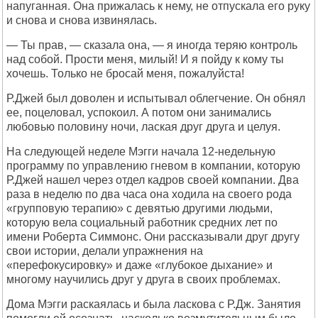
напуганная. Она прижалась к нему, не отпускала его руку
и снова и снова извинялась.
— Ты прав, — сказала она, — я иногда теряю контроль
над собой. Прости меня, милый! И я пойду к кому ты
хочешь. Только не бросай меня, пожалуйста!
Р.Джей был доволен и испытывал облегчение. Он обнял
ее, поцеловал, успокоил. А потом они занимались
любовью половину ночи, лаская друг друга и целуя.
На следующей неделе Мэгги начала 12-недельную
программу по управлению гневом в компании, которую
Р.Джей нашел через отдел кадров своей компании. Два
раза в неделю по два часа она ходила на своего рода
«групповую терапию» с девятью другими людьми,
которую вела социальный работник средних лет по
имени Роберта Симмонс. Они рассказывали друг другу
свои истории, делали упражнения на
«перефокусировку» и даже «глубокое дыхание» и
многому научились друг у друга в своих проблемах.
Дома Мэгги раскаялась и была ласкова с Р.Дж. Занятия