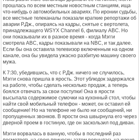
прошлась по всем местным новостным станциям, ища
что-нибудь о автомобильных авариях. По иронии судьбы,
все местные телеканалы показали краткие репортажи об
аварии Р.Дж., опираясь на кадры, снятые с вертолета,
принадлежащего WSYX Channel 6, филиалу ABC. Но
они показывали их в разное время - когда Мэгги
смотрела ABC, кадры показывали на NBC, и так далее.
Если бы она оставила телевизор включенным на одном
канале, она бы увидела ужасно разбитую машину своего
мужа.
К 7:30, убедившись, что с Р.Дж. ничего не случилось,
Мэгги снова пришла в ярость. Этот ублюдок задержался
на работе, чтобы сделать несколько продаж, а теперь
боялся отвечать за свои поступки! Она в ярости
высыпала содержимое сумочки на кухонный стол, чтобы
найти свой мобильный телефон - может, он оставил ей
сообщение! Но на телефоне не было ни сообщений, ни
пропущенных звонков. В ярости она швырнула его через
дверной проем в гостиную, где он заскользил под диван.
Мэгги ворвалась в ванную, чтобы в последний раз
посмотреть на свою прическу, затем вернулась на кухню,