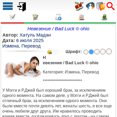
Невезение / Bad Luck © ohio
Автор:
Хатуль Мадан
Дата:
6 июля 2025
Измена
,
Перевод
Шрифт:
Н
евезение / Bad Luck ©
ohio
Категория: Измена, Перевод
*************************
У Мэгги и Р.Джей был хороший брак, за исключением
одного момента. На самом деле, у Мэгги и Р.Джей был
отличный брак, за исключением одного момента. Они
были вместе почти девять лет, женаты шесть, и все еще
очень любили друг друга. Им нравилось проводить
время вместе, разговаривать друг с другом - на самом