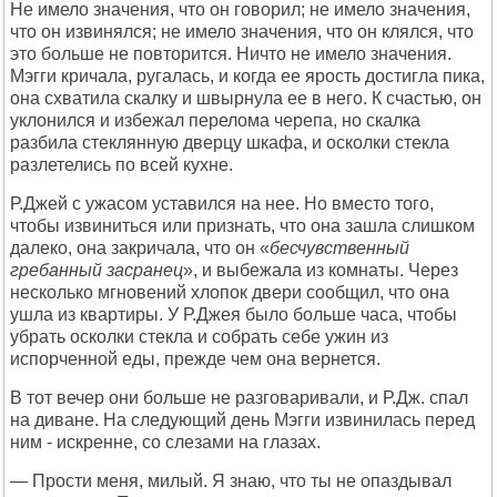
Не имело значения, что он говорил; не имело значения,
что он извинялся; не имело значения, что он клялся, что
это больше не повторится. Ничто не имело значения.
Мэгги кричала, ругалась, и когда ее ярость достигла пика,
она схватила скалку и швырнула ее в него. К счастью, он
уклонился и избежал перелома черепа, но скалка
разбила стеклянную дверцу шкафа, и осколки стекла
разлетелись по всей кухне.
Р.Джей с ужасом уставился на нее. Но вместо того,
чтобы извиниться или признать, что она зашла слишком
далеко, она закричала, что он «
бесчувственный
гребанный засранец
», и выбежала из комнаты. Через
несколько мгновений хлопок двери сообщил, что она
ушла из квартиры. У Р.Джея было больше часа, чтобы
убрать осколки стекла и собрать себе ужин из
испорченной еды, прежде чем она вернется.
В тот вечер они больше не разговаривали, и Р.Дж. спал
на диване. На следующий день Мэгги извинилась перед
ним - искренне, со слезами на глазах.
— Прости меня, милый. Я знаю, что ты не опаздывал