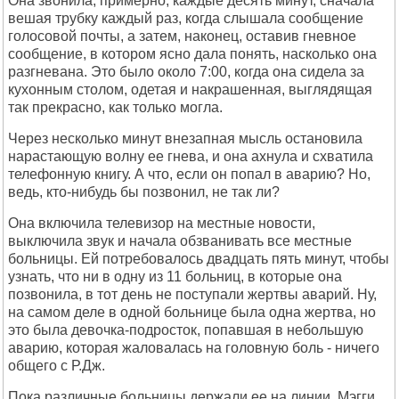
Она звонила, примерно, каждые десять минут, сначала
вешая трубку каждый раз, когда слышала сообщение
голосовой почты, а затем, наконец, оставив гневное
сообщение, в котором ясно дала понять, насколько она
разгневана. Это было около 7:00, когда она сидела за
кухонным столом, одетая и накрашенная, выглядящая
так прекрасно, как только могла.
Через несколько минут внезапная мысль остановила
нарастающую волну ее гнева, и она ахнула и схватила
телефонную книгу. А что, если он попал в аварию? Но,
ведь, кто-нибудь бы позвонил, не так ли?
Она включила телевизор на местные новости,
выключила звук и начала обзванивать все местные
больницы. Ей потребовалось двадцать пять минут, чтобы
узнать, что ни в одну из 11 больниц, в которые она
позвонила, в тот день не поступали жертвы аварий. Ну,
на самом деле в одной больнице была одна жертва, но
это была девочка-подросток, попавшая в небольшую
аварию, которая жаловалась на головную боль - ничего
общего с Р.Дж.
Пока различные больницы держали ее на линии, Мэгги