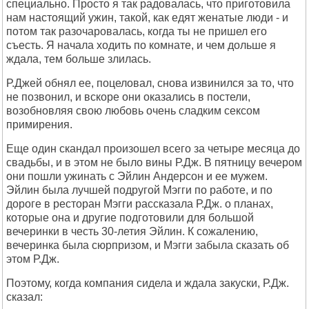
специально. Просто я так радовалась, что приготовила
нам настоящий ужин, такой, как едят женатые люди - и
потом так разочаровалась, когда ты не пришел его
съесть. Я начала ходить по комнате, и чем дольше я
ждала, тем больше злилась.
Р.Джей обнял ее, поцеловал, снова извинился за то, что
не позвонил, и вскоре они оказались в постели,
возобновляя свою любовь очень сладким сексом
примирения.
Еще один скандал произошел всего за четыре месяца до
свадьбы, и в этом не было вины Р.Дж. В пятницу вечером
они пошли ужинать с Эйлин Андерсон и ее мужем.
Эйлин была лучшей подругой Мэгги по работе, и по
дороге в ресторан Мэгги рассказала Р.Дж. о планах,
которые она и другие подготовили для большой
вечеринки в честь 30-летия Эйлин. К сожалению,
вечеринка была сюрпризом, и Мэгги забыла сказать об
этом Р.Дж.
Поэтому, когда компания сидела и ждала закуски, Р.Дж.
сказал: