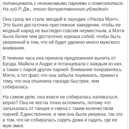
потанцевать с незнакомыми парнями и повеселиться.
На хуй Р. Дж., этого бесчувственного ублюдка!
»
Она сразу же стала звездой в лаундже «Ультра Мунт».
Это было достаточно престижное заведение, чтобы ее
модный наряд не выглядел совсем неуместным, а Мэгги
была более чем достаточно хороша собой, чтобы быть
уверенной в том, что ей будет уделено много мужского
внимания.
В течение часа она приняла предложения выпить от
Брэда, Майкла и Андре и потанцевала с каждым из них,
а также с парой других парней. Внимание понравилось
Мэгги, а тот факт, что она забыла поужинать, привел к
тому, что она опьянела гораздо быстрее, чем
собиралась.
На самом деле, она вовсе не собиралась напиваться,
верно? Она не могла точно вспомнить, потому что
запыхалась от танцев и смеха с таким количеством
парней. Единственное, в чем она была уверена, так это
в том, что не собиралась сидеть дома и гадать, где ее
муж-змея.