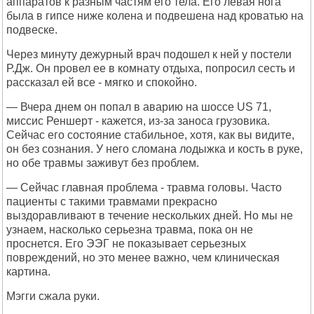
аппаратов к разным частям его тела. Его левая нога
была в гипсе ниже колена и подвешена над кроватью на
подвеске.
Через минуту дежурный врач подошел к ней у постели
Р.Дж. Он провел ее в комнату отдыха, попросил сесть и
рассказал ей все - мягко и спокойно.
— Вчера днем он попал в аварию на шоссе US 71,
миссис Реншерт - кажется, из-за заноса грузовика.
Сейчас его состояние стабильное, хотя, как вы видите,
он без сознания. У него сломана лодыжка и кость в руке,
но обе травмы заживут без проблем.
— Сейчас главная проблема - травма головы. Часто
пациенты с такими травмами прекрасно
выздоравливают в течение нескольких дней. Но мы не
узнаем, насколько серьезна травма, пока он не
проснется. Его ЭЭГ не показывает серьезных
повреждений, но это менее важно, чем клиническая
картина.
Мэгги сжала руки.