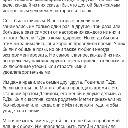
деле, каждый из них сказал бы, что другой был «самым
интересным человеком, которого я знаю».
Секс был отличным. В некоторые недели они
занимались им только один раз, в другие - три раза или
больше, в зависимости от настроения каждого из них и
от того, был ли Р.Дж. в командировке. Но когда бы они
этим ни занимались, они хорошо проводили время. У них
были любимые позы, но они также любили иногда
экспериментировать. Но самое главное, каждый из них
по-прежнему находил другого очень привлекательным, и
их любовные утехи были страстными и
удовлетворительными.
Им даже нравились семьи друг друга. Родители Р.Дж.
были мертвы, но Мэгги любила проводить время с его
старшим братом Дэвидом, его женой и двумя детьми. А
Р.Дж. был счастлив, когда родители Мэгги приезжали из
Калифорнии или, когда они с Мэгги летали туда, чтобы
увидеться с ними.
Мэгги не могла иметь детей, но это не было проблемой
для них обоих. Им нравилось быть тетей и дядей для