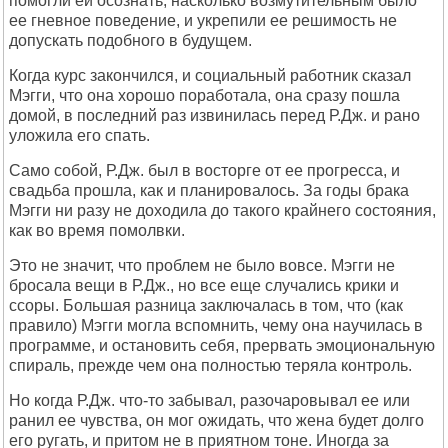
помогли ей осознать, насколько возмутительным было
ее гневное поведение, и укрепили ее решимость не
допускать подобного в будущем.
Когда курс закончился, и социальный работник сказал
Мэгги, что она хорошо поработала, она сразу пошла
домой, в последний раз извинилась перед Р.Дж. и рано
уложила его спать.
Само собой, Р.Дж. был в восторге от ее прогресса, и
свадьба прошла, как и планировалось. За годы брака
Мэгги ни разу не доходила до такого крайнего состояния,
как во время помолвки.
Это не значит, что проблем не было вовсе. Мэгги не
бросала вещи в Р.Дж., но все еще случались крики и
ссоры. Большая разница заключалась в том, что (как
правило) Мэгги могла вспомнить, чему она научилась в
программе, и остановить себя, прервать эмоциональную
спираль, прежде чем она полностью теряла контроль.
Но когда Р.Дж. что-то забывал, разочаровывал ее или
ранил ее чувства, он мог ожидать, что жена будет долго
его ругать, и притом не в приятном тоне. Иногда за