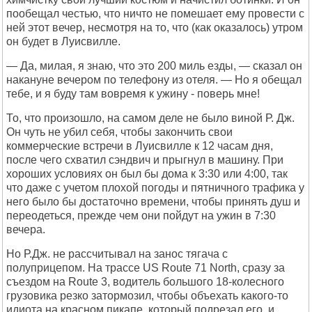
пообещал честью, что ничто не помешает ему провести с
ней этот вечер, несмотря на то, что (как оказалось) утром
он будет в Луисвилле.
— Да, милая, я знаю, что это 200 миль езды, — сказал он
накануне вечером по телефону из отеля. — Но я обещал
тебе, и я буду там вовремя к ужину - поверь мне!
То, что произошло, на самом деле не было виной Р. Дж.
Он чуть не убил себя, чтобы закончить свои
коммерческие встречи в Луисвилле к 12 часам дня,
после чего схватил сэндвич и прыгнул в машину. При
хороших условиях он был бы дома к 3:30 или 4:00, так
что даже с учетом плохой погоды и пятничного трафика у
него было бы достаточно времени, чтобы принять душ и
переодеться, прежде чем они пойдут на ужин в 7:30
вечера.
Но Р.Дж. не рассчитывал на занос тягача с
полуприцепом. На трассе US Route 71 North, сразу за
съездом на Route 3, водитель большого 18-колесного
грузовика резко затормозил, чтобы объехать какого-то
идиота на красном пикапе, который подрезал его, и