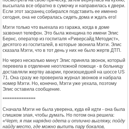
высыпала все обратно в сумочку и направилась к двери.
Если этот засранец собирался подставить ее именно
сегодня, она не собиралась сидеть дома и ждать его!
Мэгги только что выехала из гаража, когда в доме
зазвонил телефон. Это была женщина по имени Элис
Бернс, оператор из госпиталя «Риверсайд Методист»,
десятого из госпиталей, в которые звонила Мэгги. Элис
сказала Мэгги, что в тот день у них не было жертв ДТП.
Но через несколько минут Элис приняла звонок, который
перевела в отделение неотложной помощи - в больницу
доставляли жертву аварии, произошедшей на шоссе US
71. Она сразу же проверила журнал звонков и набрала
номер Мэгги. Но, конечно, Мэгги уже уехала, поэтому
Элис оставила сообщение.
*******************
Сначала Мэгги не была уверена, куда ей идти - она была
слишком злая, чтобы думать. Но потом она решила:
«
Черт, я так нарядно одета и отлично выгляжу, пойду
найду место, где можно выпить пару бокалов,