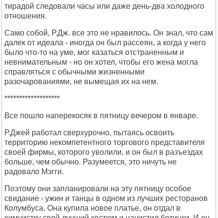
тирадой следовали часы или даже день-два холодного
отношения.
Само собой, Р.Дж. все это не нравилось. Он знал, что сам
далек от идеала - иногда он был рассеян, а когда у него
было что-то на уме, мог казаться отстраненным и
невнимательным - но он хотел, чтобы его жена могла
справляться с обычными жизненными
разочарованиями, не вымещая их на нем.
*******************
Все пошло наперекосяк в пятницу вечером в январе.
Р.Джей работал сверхурочно, пытаясь освоить
территорию некомпетентного торгового представителя
своей фирмы, которого уволили, и он был в разъездах
больше, чем обычно. Разумеется, это ничуть не
радовало Мэгги.
Поэтому они запланировали на эту пятницу особое
свидание - ужин и танцы в одном из лучших ресторанов
Колумбуса. Она купила новое платье, он отдал в
химчистку свой лучший костюм и начистил ботинки. И он