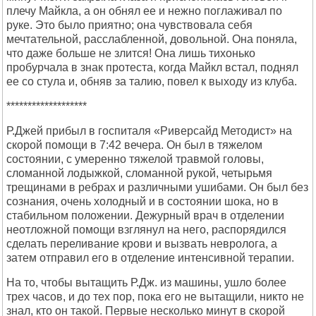
плечу Майкла, а он обнял ее и нежно поглаживал по
руке. Это было приятно; она чувствовала себя
мечтательной, расслабленной, довольной. Она поняла,
что даже больше не злится! Она лишь тихонько
пробурчала в знак протеста, когда Майкл встал, поднял
ее со стула и, обняв за талию, повел к выходу из клуба.
*******************
Р.Джей прибыл в госпиталя «Риверсайд Методист» на
скорой помощи в 7:42 вечера. Он был в тяжелом
состоянии, с умеренно тяжелой травмой головы,
сломанной лодыжкой, сломанной рукой, четырьмя
трещинами в ребрах и различными ушибами. Он был без
сознания, очень холодный и в состоянии шока, но в
стабильном положении. Дежурный врач в отделении
неотложной помощи взглянул на него, распорядился
сделать переливание крови и вызвать невролога, а
затем отправил его в отделение интенсивной терапии.
На то, чтобы вытащить Р.Дж. из машины, ушло более
трех часов, и до тех пор, пока его не вытащили, никто не
знал, кто он такой. Первые несколько минут в скорой