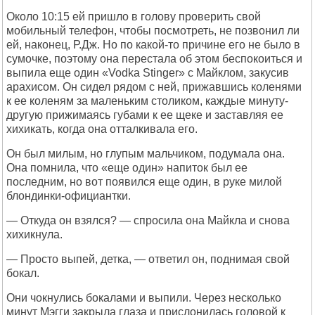
Около 10:15 ей пришло в голову проверить свой
мобильный телефон, чтобы посмотреть, не позвонил ли
ей, наконец, Р.Дж. Но по какой-то причине его не было в
сумочке, поэтому она перестала об этом беспокоиться и
выпила еще один «Vodka Stinger» с Майклом, закусив
арахисом. Он сидел рядом с ней, прижавшись коленями
к ее коленям за маленьким столиком, каждые минуту-
другую прижимаясь губами к ее щеке и заставляя ее
хихикать, когда она отталкивала его.
Он был милым, но глупым мальчиком, подумала она.
Она помнила, что «еще один» напиток был ее
последним, но вот появился еще один, в руке милой
блондинки-официантки.
— Откуда он взялся? — спросила она Майкла и снова
хихикнула.
— Просто выпей, детка, — ответил он, поднимая свой
бокал.
Они чокнулись бокалами и выпили. Через несколько
минут Мэгги закрыла глаза и прислонилась головой к