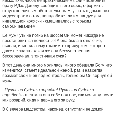
нескольких часов ее практические мысли - позвонить
брату Р.Дж. Дэвиду, сообщить в его офис, оформить
отпуск по личным обстоятельствам, узнать о домашних
медсестрах и о том, понадобится ли им пандус для
инвалидной коляски - смешивались с горьким
самобичеванием.
Ее муж чуть не погиб на шоссе! Он может никогда не
восстановиться полностью! А она была в отключке,
пьяная, изменяла ему с каким-то придурком, которого
даже не знала - какая же она бесчувственная,
бессердечная, эгоистичная сука?!
В тот день она много молилась, много обещала Богу, что
изменится, станет идеальной женой, раз и навсегда
возьмет свой гнев под контроль, только бы Он вернул ей
мужа.
«
Пусть он будет в порядке! Пусть он будет в
порядке!
» - шептала она себе под нос, как молитву, почти
как розарий, сидя и держа его за руку.
В 8 вечера медсестры, наконец, отпустили ее домой.