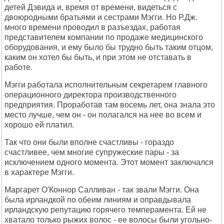
детей Дэвида и, время от времени, видеться с
двоюродными братьями и сестрами Мэгги. Но Р.Дж.
много времени проводил в разъездах, работая
представителем компании по продаже медицинского
оборудования, и ему было бы трудно быть таким отцом,
каким он хотел бы быть, и при этом не отставать в
работе.
Мэгги работала исполнительным секретарем главного
операционного директора производственного
предприятия. Проработав там восемь лет, она знала это
место лучше, чем он - он полагался на нее во всем и
хорошо ей платил.
Так что они были вполне счастливы - гораздо
счастливее, чем многие супружеские пары - за
исключением одного момента. Этот момент заключался
в характере Мэгги.
Маргарет О'Коннор Салливан - так звали Мэгги. Она
была ирландкой по обеим линиям и оправдывала
ирландскую репутацию горячего темперамента. Ей не
хватало только рыжих волос - ее волосы были угольно-