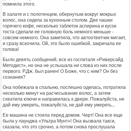
помнила этого.
В халате и с полотенцем, обернутым вокруг мокрых
волос, она сидела за кухонным столом. Две чашки
горячего кофе, несколько таблеток аспирина и кусок
тоста сделали ее головную боль немного меньше -
совсем немного. Она заметила, что автоответчик мигает,
и сразу вскочила. Ой, это было ошибкой, закричала ее
голова!
Было девять сообщений, все из госпиталя «Риверсайд
Методист», но она не услышала ни слова из них после
первого. Р.Дж. был ранен! О Боже, что с ним? Он без
сознания?
Она побежала в спальню, поспешно оделась, потратила
несколько минут на расчесывание волос, а затем
схватила ключи и направилась к двери. Пожалуйста, не
дай ему умереть, пожалуйста, не дай ему умереть...
Ее машина не стояла перед домом. Черт! Она все еще
была у лаунджа «Ультра Мунт»! Она вызвала такси,
сказала, что это срочно, а потом снова прослушала