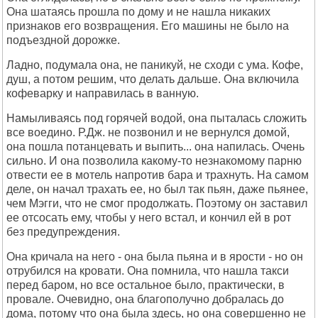
Она шатаясь прошла по дому и не нашла никаких
признаков его возвращения. Его машины не было на
подъездной дорожке.
Ладно, подумала она, не паникуй, не сходи с ума. Кофе,
душ, а потом решим, что делать дальше. Она включила
кофеварку и направилась в ванную.
Намыливаясь под горячей водой, она пыталась сложить
все воедино. Р.Дж. не позвонил и не вернулся домой,
она пошла потанцевать и выпить... она напилась. Очень
сильно. И она позволила какому-то незнакомому парню
отвести ее в мотель напротив бара и трахнуть. На самом
деле, он начал трахать ее, но был так пьян, даже пьянее,
чем Мэгги, что не смог продолжать. Поэтому он заставил
ее отсосать ему, чтобы у него встал, и кончил ей в рот
без предупреждения.
Она кричала на него - она была пьяна и в ярости - но он
отрубился на кровати. Она помнила, что нашла такси
перед баром, но все остальное было, практически, в
провале. Очевидно, она благополучно добралась до
дома, потому что она была здесь, но она совершенно не