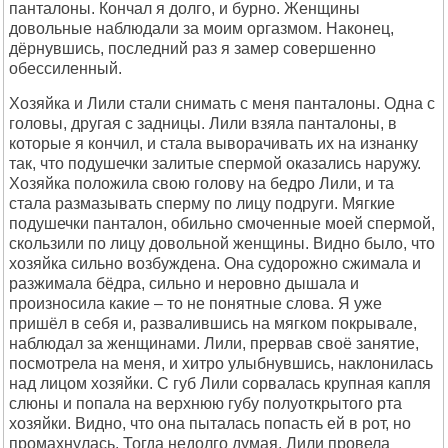
панталоны. Кончал я долго, и бурно. Женщины
довольные наблюдали за моим оргазмом. Наконец,
дёрнувшись, последний раз я замер совершенно
обессиленный.
Хозяйка и Лили стали снимать с меня панталоны. Одна с
головы, другая с задницы. Лили взяла панталоны, в
которые я кончил, и стала выворачивать их на изнанку
так, что подушечки залитые спермой оказались наружу.
Хозяйка положила свою голову на бедро Лили, и та
стала размазывать сперму по лицу подруги. Мягкие
подушечки панталон, обильно смоченные моей спермой,
скользили по лицу довольной женщины. Видно было, что
хозяйка сильно возбуждена. Она судорожно сжимала и
разжимала бёдра, сильно и неровно дышала и
произносила какие – то не понятные слова. Я уже
пришёл в себя и, развалившись на мягком покрывале,
наблюдал за женщинами. Лили, прервав своё занятие,
посмотрела на меня, и хитро улыбнувшись, наклонилась
над лицом хозяйки. С губ Лили сорвалась крупная капля
слюны и попала на верхнюю губу полуоткрытого рта
хозяйки. Видно, что она пыталась попасть ей в рот, но
промахнулась. Тогда недолго думая, Лили провела