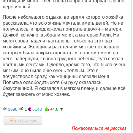
возбудили меня. Член снова напрягся и торчал словно
деревянный.
После небольшого отдыха, во время которого хозяйка
рассказала, что всю жизнь мечтала иметь детей. Но не
получалось, и предложила поиграть в дочки – матери.
Дочкой, конечно, выбрали меня, а матерью Лили. На
меня снова надели панталоны только на этот раз
хозяйкины. Женщины расстелили мягкое покрывало,
которым была накрыта кровать, и, положив меня на
него, завернули, словно грудного ребёнка, туго связав
цветными лентами. Одеяло, кроме того, что было очень
мягким, оно было ещё очень тёплым. Это я
почувствовал сразу, как женщины связали меня.
Попытка освободить хотя бы руку оказалась
безуспешной. Я оказался в мягком плену, и дальше всё
будет зависеть от моих хозяек.
3698
1
6143
+4.8
[7]
В избранное
Пожаловаться на рассказ