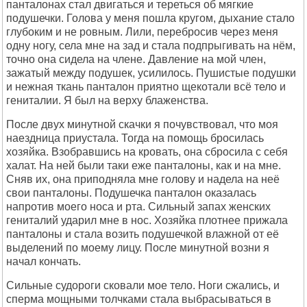
панталонах стал двигаться и тереться об мягкие
подушечки. Голова у меня пошла кругом, дыхание стало
глубоким и не ровным. Лили, перебросив через меня
одну ногу, села мне на зад и стала подпрыгивать на нём,
точно она сидела на члене. Давление на мой член,
зажатый между подушек, усилилось. Пушистые подушки
и нежная ткань панталон приятно щекотали всё тело и
гениталии. Я был на верху блаженства.
После двух минутной скачки я почувствовал, что моя
наездница приустала. Тогда на помощь бросилась
хозяйка. Взобравшись на кровать, она сбросила с себя
халат. На ней были таки еже панталоны, как и на мне.
Сняв их, она приподняла мне голову и надела на неё
свои панталоны. Подушечка панталон оказалась
напротив моего носа и рта. Сильный запах женских
гениталий ударил мне в нос. Хозяйка плотнее прижала
панталоны и стала возить подушечкой влажной от её
выделений по моему лицу. После минутной возни я
начал кончать.
Сильные судороги сковали мое тело. Ноги сжались, и
сперма мощными толчками стала выбрасываться в