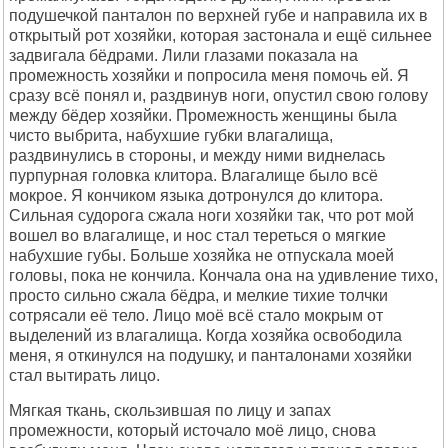
подушечкой панталон по верхней губе и направила их в
открытый рот хозяйки, которая застонала и ещё сильнее
задвигала бёдрами. Лили глазами показала на
промежность хозяйки и попросила меня помочь ей. Я
сразу всё понял и, раздвинув ноги, опустил свою голову
между бёдер хозяйки. Промежность женщины была
чисто выбрита, набухшие губки влагалища,
раздвинулись в стороны, и между ними виднелась
пурпурная головка клитора. Влагалище было всё
мокрое. Я кончиком языка дотронулся до клитора.
Сильная судорога сжала ноги хозяйки так, что рот мой
вошел во влагалище, и нос стал тереться о мягкие
набухшие губы. Больше хозяйка не отпускала моей
головы, пока не кончила. Кончала она на удивление тихо,
просто сильно сжала бёдра, и мелкие тихие толчки
сотрясали её тело. Лицо моё всё стало мокрым от
выделений из влагалища. Когда хозяйка освободила
меня, я откинулся на подушку, и панталонами хозяйки
стал вытирать лицо.
Мягкая ткань, скользившая по лицу и запах
промежности, который источало моё лицо, снова