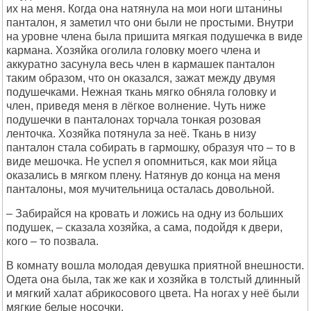
их на меня. Когда она натянула на мои ноги штанины
панталон, я заметил что они были не простыми. Внутри
на уровне члена была пришита мягкая подушечка в виде
кармана. Хозяйка оголила головку моего члена и
аккуратно засунула весь член в кармашек панталон
таким образом, что он оказался, зажат между двумя
подушечками. Нежная ткань мягко обняла головку и
член, приведя меня в лёгкое волнение. Чуть ниже
подушечки в панталонах торчала тонкая розовая
ленточка. Хозяйка потянула за неё. Ткань в низу
панталон стала собирать в гармошку, образуя что – то в
виде мешочка. Не успел я опомниться, как мои яйца
оказались в мягком плену. Натянув до конца на меня
панталоны, моя мучительница осталась довольной.
– Забирайся на кровать и ложись на одну из больших
подушек, – сказала хозяйка, а сама, подойдя к двери,
кого – то позвала.
В комнату вошла молодая девушка приятной внешности.
Одета она была, так же как и хозяйка в толстый длинный
и мягкий халат абрикосового цвета. На ногах у неё были
мягкие белые носочки.