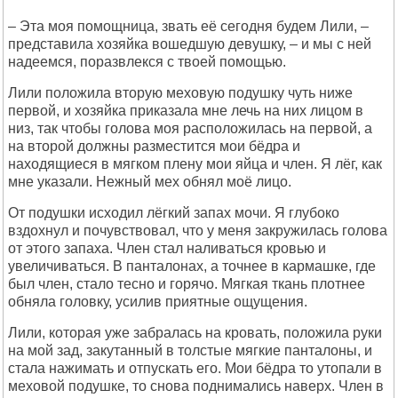
– Эта моя помощница, звать её сегодня будем Лили, –
представила хозяйка вошедшую девушку, – и мы с ней
надеемся, поразвлекся с твоей помощью.
Лили положила вторую меховую подушку чуть ниже
первой, и хозяйка приказала мне лечь на них лицом в
низ, так чтобы голова моя расположилась на первой, а
на второй должны разместится мои бёдра и
находящиеся в мягком плену мои яйца и член. Я лёг, как
мне указали. Нежный мех обнял моё лицо.
От подушки исходил лёгкий запах мочи. Я глубоко
вздохнул и почувствовал, что у меня закружилась голова
от этого запаха. Член стал наливаться кровью и
увеличиваться. В панталонах, а точнее в кармашке, где
был член, стало тесно и горячо. Мягкая ткань плотнее
обняла головку, усилив приятные ощущения.
Лили, которая уже забралась на кровать, положила руки
на мой зад, закутанный в толстые мягкие панталоны, и
стала нажимать и отпускать его. Мои бёдра то утопали в
меховой подушке, то снова поднимались наверх. Член в