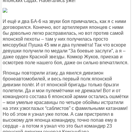
японских садах. Набегались уже!
И ещё и два БА-6 на звуки боя примчались, как я с ними
договорился. Конечно, вот артиллерия японцев с ними
бы довольно легко расправилась, но вот против самой
японской пехоты – там у них получилась просто
мясорубка! Пушка 45 мм и два пулемёта! Так что вскоре
девушки получили по медали “За боевые заслуги”, а я –
даже орден Красной звезды. Комкор Жуков, приехав и
осмотрев поле нашего боя, даже он сильно впечатлился.
Японцы повторили атаку, да явился дивизион
бронеавтомобилей, и весь первый полк японской
дивизии полёг. И от японской бригады только брызги
полетели. Да и мои пулемётчики не дремали! Вот и от
командного состава 6 японской армии остались ошмётки
– мои умелые красавицы по четыре обоймы истратили
на этих узкоглазых “саблистов” с фамильными катанами!
Но об этом я узнал уже потом. А сам пристрелял в
высокому для японца командиру, точно попав ему в
сердце - а потом я узнал что это был командир 23
японской дивизии генерал Комацубара.