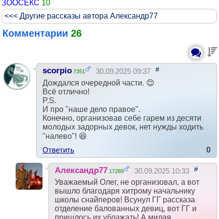
ЗООСЕКС
10
<<< Другие рассказы автора Александр77
Комментарии
26
#
scorpio
30.09.2025 09:37
7351
Дождался очередной части. 😊
Всё отлично!
P.S.
И про "наше дело правое".
Конечно, организовав себе гарем из десяти
молодых задорных девок, нет нужды ходить
"налево"! 😆
Ответить
0
#
Александр77
30.09.2025 10:33
17289
Уважаемый Олег, не организовал, а вот
вышло благодаря хитрому начальнику
школы снайперов! Всунул ГГ рассказа
отделение балованных девиц, вот ГГ и
пришлось их ублажать! А милая