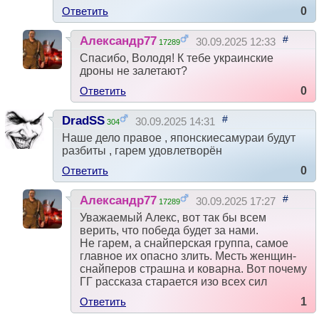
Ответить
0
#
Александр77
30.09.2025 12:33
17289
Спасибо, Володя! К тебе украинские
дроны не залетают?
Ответить
0
#
DradSS
30.09.2025 14:31
304
Наше дело правое , японскиесамураи будут
разбиты , гарем удовлетворён
Ответить
0
#
Александр77
30.09.2025 17:27
17289
Уважаемый Алекс, вот так бы всем
верить, что победа будет за нами.
Не гарем, а снайперская группа, самое
главное их опасно злить. Месть женщин-
снайперов страшна и коварна. Вот почему
ГГ рассказа старается изо всех сил
Ответить
1