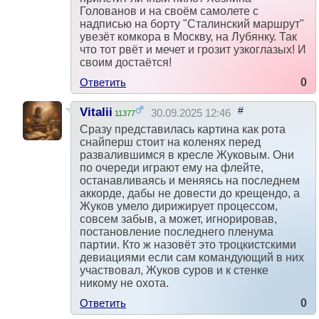
Голованов и на своём самолете с
надписью на борту "Сталинский маршрут"
увезёт комкора в Москву, на Лубянку. Так
что тот рвёт и мечет и грозит узкоглазых! И
своим достаётся!
Ответить
0
#
Vitalii
30.09.2025 12:46
11377
Сразу представилась картина как рота
снайперш стоит на коленях перед
развалившимся в кресле Жуковым. Они
по очереди играют ему на флейте,
останавливаясь и меняясь на последнем
аккорде, дабы не довести до крещендо, а
Жуков умело дирижирует процессом,
совсем забыв, а может, игнорировав,
постановление последнего пленума
партии. Кто ж назовёт это троцкистскими
девиациями если сам командующий в них
участвовал, Жуков суров и к стенке
никому не охота.
Ответить
0