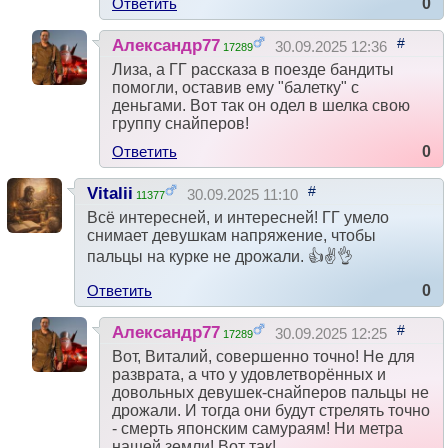
Ответить
0
#
Александр77
30.09.2025 12:36
17289
Лиза, а ГГ рассказа в поезде бандиты
помогли, оставив ему "балетку" с
деньгами. Вот так он одел в шелка свою
группу снайперов!
Ответить
0
#
Vitalii
30.09.2025 11:10
11377
Всё интересней, и интересней! ГГ умело
снимает девушкам напряжение, чтобы
пальцы на курке не дрожали. 👍✌👌
Ответить
0
#
Александр77
30.09.2025 12:25
17289
Вот, Виталий, совершенно точно! Не для
разврата, а что у удовлетворённых и
довольных девушек-снайперов пальцы не
дрожали. И тогда они будут стрелять точно
- смерть японским самураям! Ни метра
нашей земли! Вот так!