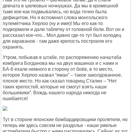
девчата в шелковых ночнушках. Да мы в кромешной
тьме кое-как подмывались, но вода точно была
дефицитом. Но я вспомнил слова монгольского
пулемётчика Херлоо (ну и имя)! Мы его как-то
подкормили и дали таблетку от головной боли. Вот он и
рассказал кое-что... Мол давно где-то тут был колодец
для караванов - там даже крепость построили его
охранять.
Утром, побывав в штабе, по распоряжению начштаба
комбрига Богданова мы на двух машинах и с нами и
БА-6 ехали немного в сторону от боёв, в то место,
которое Херлоо назвал “яман” – такое заколдованное,
плохое место. Но как сказал товарищ Сталин – “Нет
таких крепостей, которые не смогут взять наши
большевики”. Вождь нашего народа никогда не
ошибается!
Тут в стороне японские бомбардировщики пролетели, но
теперь им здесь совсем не раздолье - наши умелые
истребители быстро с ними расправились. Сейчас их тут