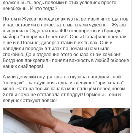
должен быть, ведь поломки в этих условиях просто
неизбежны. И что тогда?
Потом и Жуков по ходу рявкнув на ретивых интендантов
и нас оставили в покое. зато мы спали чудесно – Жуков
выпросил у Судоплатова 400 головорезов из бригады
майора “товарища Терентия”. Орлы Парафило воевали
ещё и в Польше, диверсантами в их тылах. Они и
наводили порядок в тылах по ночам и нам было
спокойно. Да и отделение этого осназа к нам комбриг
Богданов прикрепил - поняли важность в любой обороне
наших снайперов!
А мои девушки внутри крытого кузова наводили свой
“порядок” – каждую ночь одна из девушек “присыпала”
меня. Наташа только качала мне пальцем перед носом...
Хотя и сама не отставала от подруг! Гормоны – они и
девушек атакуют вовсю!