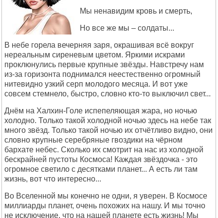
Мы ненавидим кровь и смерть,
Но все же мы – солдаты...
В небе горела вечерняя заря, окрашивая всё вокруг
нереальным сиреневым цветом. Яркими искрами
проклюнулись первые крупные звёзды. Навстречу нам
из-за горизонта поднимался неестественно огромный
нитевидно узкий серп молодого месяца. И вот уже
совсем стемнело, быстро, словно кто-то выключил свет...
Днём на Халхин-Голе испепеляющая жара, но ночью
холодно. Только такой холодной ночью здесь на небе так
много звёзд. Только такой ночью их отчётливо видно, они
словно крупные серебряные гвоздики на чёрном
бархате небес. Сколько их смотрит на нас из холодной
бескрайней пустоты Космоса! Каждая звёздочка - это
огромное светило с десятками планет... А есть ли там
жизнь, вот что интересно...
Во Вселенной мы конечно не одни, я уверен. В Космосе
миллиарды планет, очень похожих на нашу. И мы точно
не исключение, что на нашей планете есть жизнь! Мы