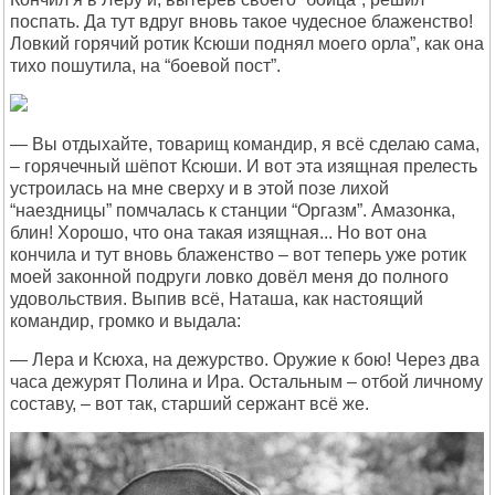
поспать. Да тут вдруг вновь такое чудесное блаженство!
Ловкий горячий ротик Ксюши поднял моего орла”, как она
тихо пошутила, на “боевой пост”.
— Вы отдыхайте, товарищ командир, я всё сделаю сама,
– горячечный шёпот Ксюши. И вот эта изящная прелесть
устроилась на мне сверху и в этой позе лихой
“наездницы” помчалась к станции “Оргазм”. Амазонка,
блин! Хорошо, что она такая изящная... Но вот она
кончила и тут вновь блаженство – вот теперь уже ротик
моей законной подруги ловко довёл меня до полного
удовольствия. Выпив всё, Наташа, как настоящий
командир, громко и выдала:
— Лера и Ксюха, на дежурство. Оружие к бою! Через два
часа дежурят Полина и Ира. Остальным – отбой личному
составу, – вот так, старший сержант всё же.