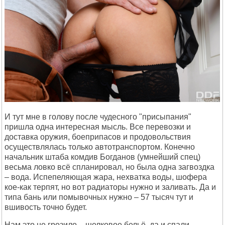
И тут мне в голову после чудесного "присыпания"
пришла одна интересная мысль. Все перевозки и
доставка оружия, боеприпасов и продовольствия
осуществлялась только автотранспортом. Конечно
начальник штаба комдив Богданов (умнейший спец)
весьма ловко всё спланировал, но была одна загвоздка
– вода. Испепеляющая жара, нехватка воды, шофера
кое-как терпят, но вот радиаторы нужно и заливать. Да и
типа бань или помывочных нужно – 57 тысяч тут и
вшивость точно будет.
Нам это не грозило – шелковое бельё, да и спали