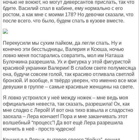
ночью не воюют, но могут диверсантов прислать, так что
бдите. Василий спал в кабине, ему нормально с его
ростом, а как мне с моими 178? Но девочки сказали, что
после всего. что было, будем спать в кузове вместе.
Перекусили мы сухим пайком, да легли спать. Ну и
конечно эти бесстыдницы, Валерия и Ксюша, ночью
ловко меня постарались совратить, мол им Наташа
Булочкина разрешила. Ух и фигурка у этой фигуристой
красивой украинки Валерии! В слабом свете полумесяца
она, будучи совсем голой, так красиво отливала светлой
бронзой. И вообще, я твёрдо уверен, что именно все мои
девушки в группе – самые красивые женщины на свете.
Я ловко устроился у неё между ножек – мне ведь моя
официальная невеста, так сказать, разрешила! Ох, как
мне сладко с Лерой! И вот она тихо взвыла и сладостно
заохала – Лера кончает! Пора и мне заканчивать этот
волшебный “процесс”! Да вот ещё Лера разрешила
кончить в неё - просто чудесно!
Кончил я в Леру и, вытерев своего “бойца”, решил