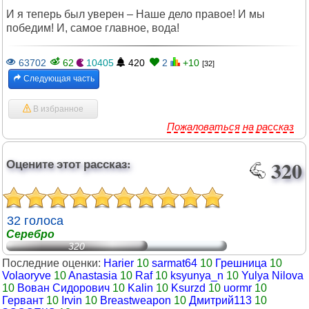
И я теперь был уверен – Наше дело правое! И мы
победим! И, самое главное, вода!
63702
62
10405
420
2
+10
[32]
Следующая часть
В избранное
Пожаловаться на рассказ
Оцените этот рассказ:
320
32 голоса
Серебро
320
Последние оценки:
Harier
10
sarmat64
10
Грешница
10
Volaoryve
10
Anastasia
10
Raf
10
ksyunya_n
10
Yulya Nilova
10
Вован Сидорович
10
Kalin
10
Ksurzd
10
uormr
10
Гервант
10
Irvin
10
Breastweapon
10
Дмитрий113
10