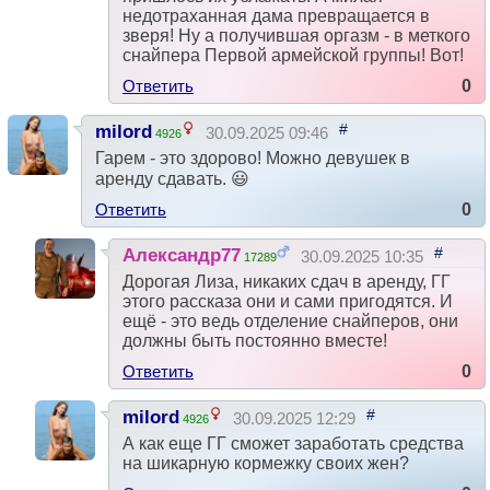
недотраханная дама превращается в
зверя! Ну а получившая оргазм - в меткого
снайпера Первой армейской группы! Вот!
Ответить
0
#
milord
30.09.2025 09:46
4926
Гарем - это здорово! Можно девушек в
аренду сдавать. 😃
Ответить
0
#
Александр77
30.09.2025 10:35
17289
Дорогая Лиза, никаких сдач в аренду, ГГ
этого рассказа они и сами пригодятся. И
ещё - это ведь отделение снайперов, они
должны быть постоянно вместе!
Ответить
0
#
milord
30.09.2025 12:29
4926
А как еще ГГ сможет заработать средства
на шикарную кормежку своих жен?