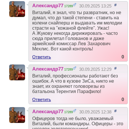
#
Александр77
30.09.2025 13:25
17289
Виталий, я знал, что ты развратник, но не
думал, что до такой степени - ставить на
колени снайперш и выдавать им мелодии
страсти на "кожаной флейте". Ужас!
А Жукову некогда дирижировать - часто
сюда прилетал Голованов и даже
армейский комиссар Лев Захарович
Мехлис. Вот какой контроль!
Ответить
0
#
Александр77
30.09.2025 12:29
17289
Виталий, профессионалы работают без
ошибок. А что в кузове ЗиСа, никто не
знает, их охраняют головорезы из
батальона Терентия Парафило!
Ответить
0
#
Александр77
30.09.2025 12:38
17289
Офицеров тогда не было, уважаемый
Виталий, были командиры. Офицеры - это
негодяи золотопогонники!