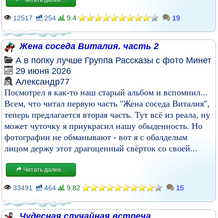
12517
254
9.4
19
Жена соседа Виталия. часть 2
А в попку лучше
Группа
Рассказы с фото
Минет
29 июня 2026
Александр77
Посмотрел я как-то наш старый альбом и вспомнил...
Всем, что читал первую часть "Жена соседа Виталия",
теперь предлагается вторая часть. Тут всё из реала, ну
может чуточку я приукрасил нашу обыденность. Но
фотографии не обманывают - вот я с обалделым
лицом держу этот драгоценный свёрток со своей...
Читать далее...
33491
464
9.82
15
Чудесная случайная встреча