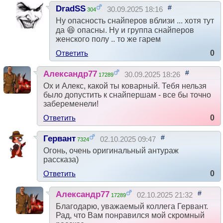
#
DradSS
30.09.2025 18:16
304
Ну опасность снайперов вблизи ... хотя тут
да 😆 опасны. Ну и группа снайперов
женского полу .. то же гарем
Ответить
0
#
Александр77
30.09.2025 18:26
17289
Ох и Алекс, какой ты коварный. Тебя нельзя
было допустить к снайпершам - все бы точно
забеременели!
Ответить
0
#
Гервант
02.10.2025 09:47
7324
Огонь, очень оригинальный антураж
рассказа)
Ответить
0
#
Александр77
02.10.2025 21:32
17289
Благодарю, уважаемый коллега Гервант.
Рад, что Вам понравился мой скромный