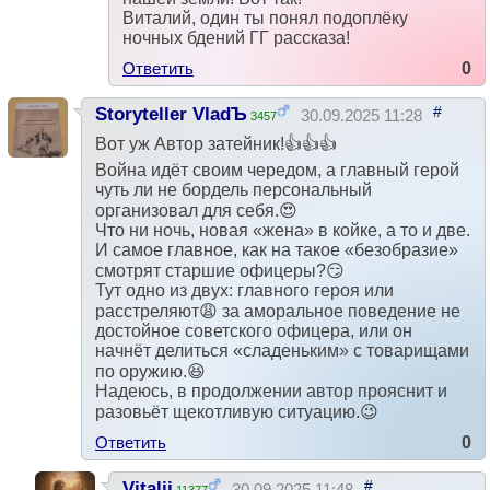
Виталий, один ты понял подоплёку
ночных бдений ГГ рассказа!
Ответить
0
#
Storyteller VladЪ
30.09.2025 11:28
3457
Вот уж Автор затейник!👍👍👍
Война идёт своим чередом, а главный герой
чуть ли не бордель персональный
организовал для себя.😍
Что ни ночь, новая «жена» в койке, а то и две.
И самое главное, как на такое «безобразие»
смотрят старшие офицеры?😏
Тут одно из двух: главного героя или
расстреляют😩 за аморальное поведение не
достойное советского офицера, или он
начнёт делиться «сладеньким» с товарищами
по оружию.😆
Надеюсь, в продолжении автор прояснит и
разовьёт щекотливую ситуацию.😉
Ответить
0
#
Vitalii
30.09.2025 11:48
11377