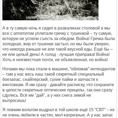
А в ту самую ночь я сидел в развалинах столовой и мы
все с аппетитом уплетали гречку с тушенкой – ту самую,
которую не успели съесть за обедом. Война! Гречка была
холодная, жир от тушенки застыл, но мы были уверен,
что никогда раньше не ели такой вкусной еды. Ещё бы –
не ели целый день! А голод - лучшая приправа! Война!
Хоть и неизвестная почти, не объявленная, но война!
Ночами мы пока спали в машине, “обломав” интендантов
– там у нас весь наш такой секретный специальный
боезапас, снайперский, сухие пайки и запчасти к
винтовкам. Я им сразу - давайте расписку, что сохраните
в целости секретные оптические прицелы, так они сразу
сдулись. Всё им "дай", а у них снега зимой не
выпросишь!
Я ловким вольтом выдрал в той школе ещё 15 “СВТ” – их
не очень любили в частях, мол капризные. А у нас запас