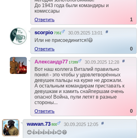
До 1943 года были командиры и
комиссары
Ответить
1
#
scorpio
30.09.2025 13:01
7351
Или не присоединится!😃
Ответить
0
#
Александр77
30.09.2025 12:28
17289
Вот наш коллега Виталий правильно
понял - это чтобы у удовлетворённых
девушек пальцы на курке не дрожали.
А остальным командирам приставать к
девушкам и хамить снайпершам очень
опасно! Война, пули летят в разные
стороны...
Ответить
0
#
wawan.73
30.09.2025 12:05
800
😊👍👍👍👍👍😉😆