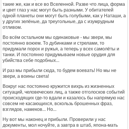
такие же, как и все во Вселенной. Разве что лица, форма
и цвет глаз у нас могут быть разными. У обитателей
одной планеты они могут быть голубыми, как у Наташи, а
у других зелёные, да треугольные, да с изумрудным
отливом.
Во всём остальном мы одинаковые - мы звери, мы
постоянно воюем. То дубинками и стрелами, то
придумали порох и ружья, а теперь у всех самолёты и
танки. И постоянно придумываем новые орудия для
убийства себе подобных...
И раз мы прибыли сюда, то будем воевать! Но мы не
звери, а воины света!
Вокруг нас постоянно кружится вихрь из жизненных
ситуаций, человеческих лиц, а также отголосков событий
происходящих где-то вдали и казалось бы напрямую нас
совсем не касающихся, вскользь брошенных фраз,
взглядов, намеков... Но...
Ну вот мы наконец и прибыли. Проверили у нас
документы, мол ночуйте, а завтра в штаб, япона-мать