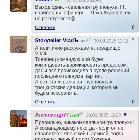
Выход один, - свальная групповуха, ГГ,
снайперши, офицеры... Пока Жуков всех
не расстреляет😃
Ответить
0
#
Storyteller VladЪ
30.09.2025 12:11
3457
Аполитично рассуждаете, товарищЪ
Vitalii.
Товарищ командующий будет
командовать-дирижировать процессом,
дабы всё происходило в русле решений
последнего пленума партии.
А вот эта «свальная групповуха» –
троцкистские девиации, которые мы
будем искоренять.
Ответить
0
#
Александр77
30.09.2025 12:32
17289
Правильно, никакой свальной групповухи!
А командующему некогда - если он не
справится с японской 6 армией, тогда
прилетит личный пилот Хозяина