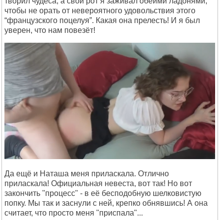
творил чудеса, а свой рот я заживал обеими ладонями,
чтобы не орать от невероятного удовольствия этого
“французского поцелуя”. Какая она прелесть! И я был
уверен, что нам повезёт!
Да ещё и Наташа меня приласкала. Отлично
приласкала! Официальная невеста, вот так! Но вот
закончить "процесс" - в её бесподобную шелковистую
попку. Мы так и заснули с ней, крепко обнявшись! А она
считает, что просто меня "приспала"...