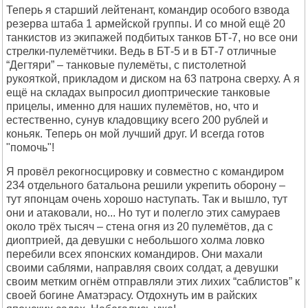
Теперь я старший лейтенант, командир особого взвода
резерва штаба 1 армейской группы. И со мной ещё 20
танкистов из экипажей подбитых танков БТ-7, но все они
стрелки-пулемётчики. Ведь в БТ-5 и в БТ-7 отличные
“Дегтяри” – танковые пулемёты, с пистолетной
рукояткой, прикладом и диском на 63 патрона сверху. А я
ещё на складах выпросил диоптрические танковые
прицелы, именно для наших пулемётов, но, что и
естественно, сунув кладовщику всего 200 рублей и
коньяк. Теперь он мой лучший друг. И всегда готов
"помочь"!
Я провёл рекогносцировку и совместно с командиром
234 отдельного батальона решили укрепить оборону –
тут японцам очень хорошо наступать. Так и вышло, тут
они и атаковали, но... Но тут и полегло этих самураев
около трёх тысяч – стена огня из 20 пулемётов, да с
диоптрией, да девушки с небольшого холма ловко
перебили всех японских командиров. Они махали
своими саблями, направляя своих солдат, а девушки
своим метким огнём отправляли этих лихих “саблистов” к
своей богине Аматэрасу. Отдохнуть им в райских