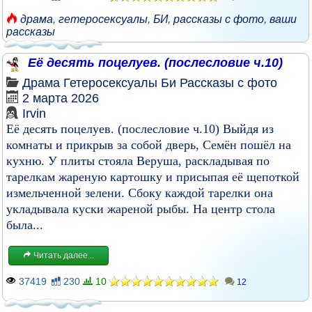
драма
,
гетеросексуалы
,
БИ
,
рассказы с фото
,
ваши
рассказы
Её десять поцелуев. (послесловие ч.10)
Драма
Гетеросексуалы
Би
Рассказы с фото
2 марта 2026
Irvin
Её десять поцелуев. (послесловие ч.10) Выйдя из
комнаты и прикрыв за собой дверь, Семён пошёл на
кухню. У плиты стояла Веруша, раскладывая по
тарелкам жареную картошку и присыпая её щепоткой
измельченной зелени. Сбоку каждой тарелки она
укладывала куски жареной рыбы. На центр стола
была...
Читать далее...
37419
230
10
12