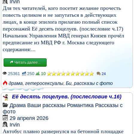
Irvin
Для тех читателей, кого посетит желание прочесть
повесть целиком и не запутаться в действующих
лицах, в конце эпилога прилагаю полный список
персонажей Её десять поцелуев. (послесловие ч.17)
Начальник Управления МВД генерал Князев прочёл
предписание из МВД РФ г. Москва следующего
содержания:...
Читать далее...
25361
250
10
24
драма
,
гетеросексуалы
,
Би
,
рассказы с фото
Её десять поцелуев. (послесловие ч.16)
Драма
Ваши рассказы
Романтика
Рассказы с
фото
29 апреля 2026
Irvin
Автобус плавно развернулся на бетонной площадке