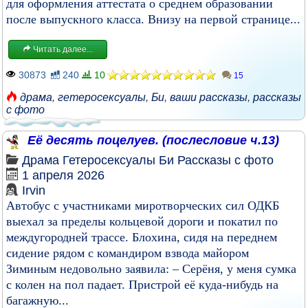
для оформления аттестата о среднем образовании
после выпускного класса. Внизу на первой странице...
Читать далее...
30873
240
10
15
драма
,
гетеросексуалы
,
Би
,
ваши рассказы
,
рассказы
с фото
Её десять поцелуев. (послесловие ч.13)
Драма
Гетеросексуалы
Би
Рассказы с фото
1 апреля 2026
Irvin
Автобус с участниками миротворческих сил ОДКБ
выехал за пределы кольцевой дороги и покатил по
междугородней трассе. Блохина, сидя на переднем
сидение рядом с командиром взвода майором
Зиминым недовольно заявила: – Серёня, у меня сумка
с колен на пол падает. Пристрой её куда-нибудь на
багажную...