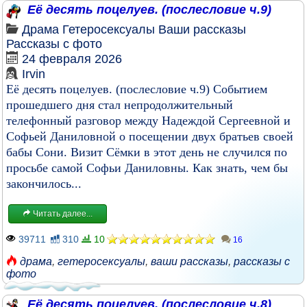
Её десять поцелуев. (послесловие ч.9)
Драма
Гетеросексуалы
Ваши рассказы
Рассказы с фото
24 февраля 2026
Irvin
Её десять поцелуев. (послесловие ч.9) Событием
прошедшего дня стал непродолжительный
телефонный разговор между Надеждой Сергеевной и
Софьей Даниловной о посещении двух братьев своей
бабы Сони. Визит Сёмки в этот день не случился по
просьбе самой Софьи Даниловны. Как знать, чем бы
закончилось...
Читать далее...
39711
310
10
16
драма
,
гетеросексуалы
,
ваши рассказы
,
рассказы с
фото
Её десять поцелуев. (послесловие ч.8)