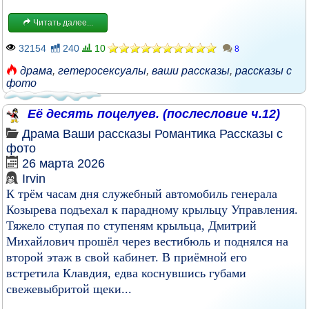
Читать далее...
32154
240
10
8
драма
,
гетеросексуалы
,
ваши рассказы
,
рассказы с
фото
Её десять поцелуев. (послесловие ч.12)
Драма
Ваши рассказы
Романтика
Рассказы с
фото
26 марта 2026
Irvin
К трём часам дня служебный автомобиль генерала
Козырева подъехал к парадному крыльцу Управления.
Тяжело ступая по ступеням крыльца, Дмитрий
Михайлович прошёл через вестибюль и поднялся на
второй этаж в свой кабинет. В приёмной его
встретила Клавдия, едва коснувшись губами
свежевыбритой щеки...