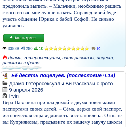
предложила выпить. – Мальчики, необходимо решить
с кого из вас мне лучше начать. Справедливей будет
учесть общение Юрика с бабой Софой. Не сильно
удивлюсь...
Читать далее...
33839
280
10
10
драма
,
гетеросексуалы
,
ваши рассказы
,
инцест
,
рассказы с фото
Её десять поцелуев. (послесловие ч.14)
Драма
Гетеросексуалы
Би
Рассказы с фото
9 апреля 2026
Irvin
Вера Павловна пришла домой с двумя новенькими
паспортами своих детей. – Сёма, держи свой паспорт,
историческая справедливость восстановлена. Отныне
вы Куприяновы, предъявите их вашему завучу школы