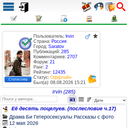
Пользователь:
Irvin
Страна:
Россия
Город:
Saratov
Публикаций:
285
Комментариев:
2707
Форум:
21
Ранг:
2
Рейтинг:
12435
Статус:
Оффлайн
Статистика
Был(a):
08.08.2026 15:21
Irvin (285)
Её десять поцелуев. (послесловие ч.17)
Драма
Би
Гетеросексуалы
Рассказы с фото
12 мая 2026