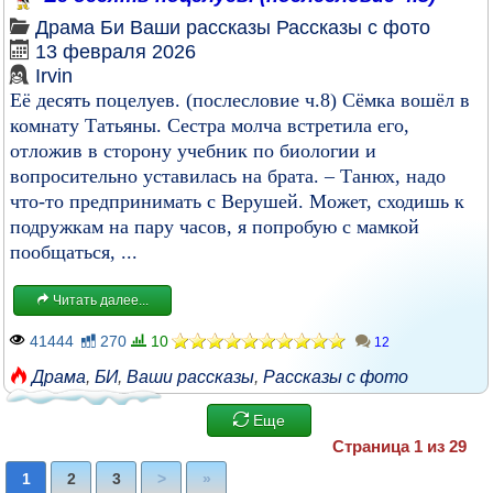
Драма
Би
Ваши рассказы
Рассказы с фото
13 февраля 2026
Irvin
Её десять поцелуев. (послесловие ч.8) Сёмка вошёл в
комнату Татьяны. Сестра молча встретила его,
отложив в сторону учебник по биологии и
вопросительно уставилась на брата. – Танюх, надо
что-то предпринимать с Верушей. Может, сходишь к
подружкам на пару часов, я попробую с мамкой
пообщаться, ...
Читать далее...
41444
270
10
12
Драма
,
БИ
,
Ваши рассказы
,
Рассказы с фото
Еще
Страница 1 из 29
1
2
3
>
»