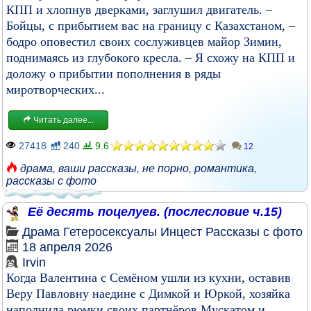
КПП и хлопнув дверками, заглушил двигатель. –
Бойцы, с прибытием вас на границу с Казахстаном, –
бодро оповестил своих сослуживцев майор Зимин,
поднимаясь из глубокого кресла. – Я схожу на КПП и
доложу о прибытии пополнения в ряды
миротворческих...
Читать далее...
27418
240
9.6
12
драма
,
ваши рассказы
,
не порно
,
романтика
,
рассказы с фото
Её десять поцелуев. (послесловие ч.15)
Драма
Гетеросексуалы
Инцест
Рассказы с фото
18 апреля 2026
Irvin
Когда Валентина с Семёном ушли из кухни, оставив
Веру Павловну наедине с Димкой и Юркой, хозяйка
наполнила рюмки своих партнёров Мускатом и