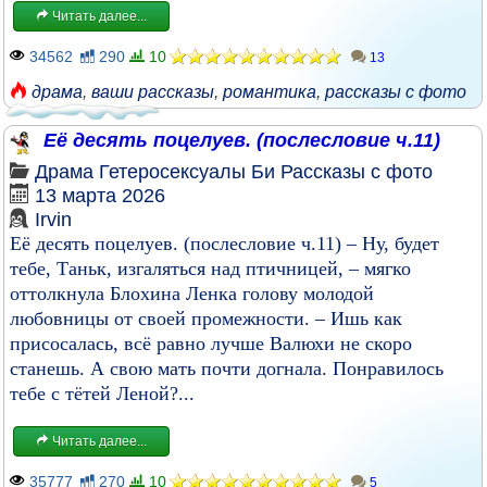
Читать далее...
34562
290
10
13
драма
,
ваши рассказы
,
романтика
,
рассказы с фото
Её десять поцелуев. (послесловие ч.11)
Драма
Гетеросексуалы
Би
Рассказы с фото
13 марта 2026
Irvin
Её десять поцелуев. (послесловие ч.11) – Ну, будет
тебе, Таньк, изгаляться над птичницей, – мягко
оттолкнула Блохина Ленка голову молодой
любовницы от своей промежности. – Ишь как
присосалась, всё равно лучше Валюхи не скоро
станешь. А свою мать почти догнала. Понравилось
тебе с тётей Леной?...
Читать далее...
35777
270
10
5