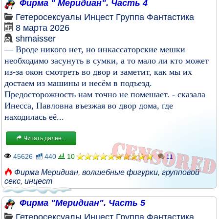
Фирма " Меридиан". Часть 4
Гетеросексуалы
Инцест
Группа
Фантастика
8 марта 2026
shmaisser
— Вроде никого нет, но инкассаторские мешки
необходимо засунуть в сумки, а то мало ли кто может
из-за окон смотреть во двор и заметит, как мы их
достаем из машины и несём в подъезд.
Предосторожность нам точно не помешает. - сказала
Инесса, Павловна въезжая во двор дома, где
находилась её...
Читать далее...
45626
440
10
11
Фирма Меридиан
,
волшебные фигурки
,
групповой
секс
,
инцест
Фирма "Меридиан". Часть 5
Гетеросексуалы
Инцест
Группа
Фантастика