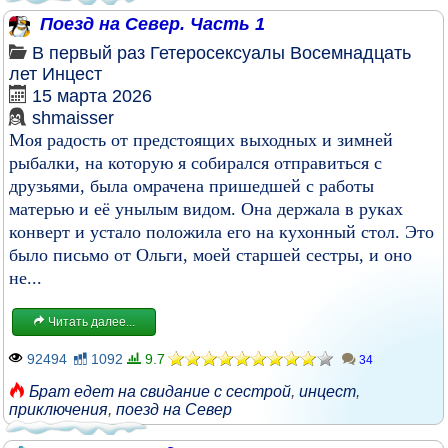
Поезд на Север. Часть 1
В первый раз
Гетеросексуалы
Восемнадцать
лет
Инцест
15 марта 2026
shmaisser
Моя радость от предстоящих выходных и зимней
рыбалки, на которую я собирался отправиться с
друзьями, была омрачена пришедшей с работы
матерью и её унылым видом. Она держала в руках
конверт и устало положила его на кухонный стол. Это
было письмо от Ольги, моей старшей сестры, и оно
не...
Читать далее...
92494
1092
9.7
34
Брат едет на свидание с сестрой
,
инцест
,
приключения
,
поезд на Север