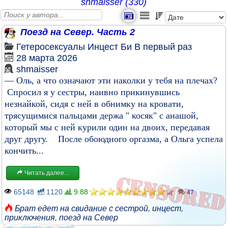
shmaisser (330)
Поезд на Север. Часть 2
Гетеросексуалы
Инцест
Би
В первый раз
28 марта 2026
shmaisser
— Оль, а что означают эти наколки у тебя на плечах?
Спросил я у сестры, наивно прикинувшись
незнайкой, сидя с ней в обнимку на кровати,
трясущимися пальцами держа " косяк" с анашой,
который мы с ней курили один на двоих, передавая
друг другу. После обоюдного оргазма, а Ольга успела
кончить...
Читать далее...
65148
1120
9.88
47
Брат едет на свидание с сестрой
,
инцест
,
приключения
,
поезд на Север