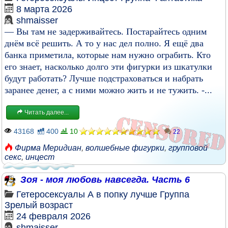
8 марта 2026
shmaisser
— Вы там не задерживайтесь. Постарайтесь одним
днём всё решить. А то у нас дел полно. Я ещё два
банка приметила, которые нам нужно ограбить. Кто
его знает, насколько долго эти фигурки из шкатулки
будут работать? Лучше подстраховаться и набрать
заранее денег, а с ними можно жить и не тужить. -...
Читать далее...
43168
400
10
22
Фирма Меридиан
,
волшебные фигурки
,
групповой
секс
,
инцест
Зоя - моя любовь навсегда. Часть 6
Гетеросексуалы
А в попку лучше
Группа
Зрелый возраст
24 февраля 2026
shmaisser