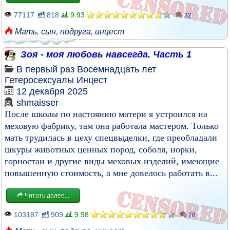
77117
818
9.93
32
Мать
,
сын
,
подруга
,
инцест
Зоя - моя любовь навсегда. Часть 1
В первый раз
Восемнадцать лет
Гетеросексуалы
Инцест
12 декабря 2025
shmaisser
После школы по настоянию матери я устроился на
меховую фабрику, там она работала мастером. Только
мать трудилась в цеху спецвыделки, где преобладали
шкуры животных ценных пород, соболя, норки,
горностаи и другие виды меховых изделий, имеющие
повышенную стоимость, а мне довелось работать в...
Читать далее...
103187
909
9.98
28