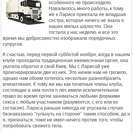
особенного не происходило.
Навалилось много работы, к тому
же к Ларисе приехала ее младшая
сестра, которая ничего не знала о
наших милых шалостях. Она
гостила у нас неделю, и все это
время мы добросовестно изображали порядочных
супругов.
К счастью, перед первой субботой ноября, когда в нашем
клубе проходила традиционная ежемесячная оргия, она
укатила обратно в свой Киев. Мы с Ларисой уже
проигнорировали две из них. Это ничем нам не грозило,
однако нам обоим хотелось несколько разнообразить
впечатления. К тому же мы как почетные члены клуба,
состоящие в нем почти n лет, имели исключительное
право во время оргии заниматься любыми формами
секса с любым участником (разумеется, с его или их
согласия). Лариса раньше никогда не упускала случая
безнаказанно "гульнуть на стороне" таким способом, да и
я, признаться, тоже не имел ничего против того, чтобы
попробовать свежего тела.