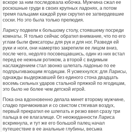
вскоре за ним последовала юбочка. Мужчина сжал ее
роскошные груди в своих крупных ладонях, а потом
тремя пальцами каждой руки скрутил ее затвердевшие
соски. Но это была только прелюдия.
Ларису подвели к большому столу, стоявшему посреди
комнаты. Я только сейчас обратил внимание, что по его
углам были фиксаторы для рук и для ног. Разведя ей
руки и ноги, они намертво закрепили ее лицом вниз,
после чего, недолго посовещавшись, один из них встал
перед ее нежным ротиком, а второй с видимым
наслаждением стал звонко шлепать ладонью по ее
подпрыгивающим ягодицам. Я усмехнулся: для Ларисы,
однажды выдержавшей без единого стона двадцать
восемь сильных ударов стальной пряжкой по ягодицам,
это было не более чем детской игрой.
Пока она вдохновенно делала минет второму мужчине,
сладко причмокивая и со свистом стягивая воздух,
первый прекратил ее шлепать и резко ввел сразу три
пальца в ее влагалище. От неожиданности Лариса
вскрикнула, и тут же его большой палец начал
путешествие в ее анальные глубины, весьма