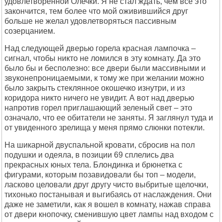
удовлетворенной Олечки. Я не стал ждать, чем все это
закончится, тем более что мой оживившийся друг
больше не желал удовлетворяться пассивным
созерцанием.
Над следующей дверью горела красная лампочка –
сигнал, чтобы никто не ломился в эту комнату. Да это
было бы и бесполезно: все двери были массивными и
звуконепроницаемыми, к тому же при желании можно
было закрыть стеклянное окошечко изнутри, и из
коридора никто ничего не увидит. А вот над дверью
напротив горел приглашающий зеленый свет – это
означало, что ее обитатели не заняты. Я заглянул туда и
от увиденного зрелища у меня прямо слюнки потекли.
На шикарной двуспальной кровати, сбросив на пол
подушки и одеяла, в позиции 69 сплелись два
прекрасных юных тела. Блондинка и брюнетка с
фигурами, которым позавидовали бы топ – модели,
ласково целовали друг другу чисто выбритые щелочки,
тихонько постанывая и выгибаясь от наслаждения. Они
даже не заметили, как я вошел в комнату, нажав справа
от двери кнопочку, сменившую цвет лампы над входом с