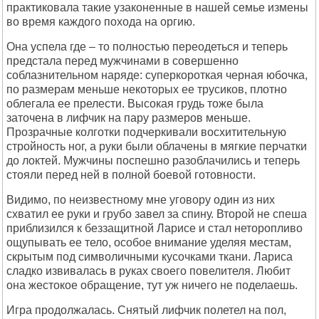
практиковала такие узаконенные в нашей семье измены
во время каждого похода на оргию.
Она успела где – то полностью переодеться и теперь
предстала перед мужчинами в совершенно
соблазнительном наряде: суперкороткая черная юбочка,
по размерам меньше некоторых ее трусиков, плотно
облегала ее прелести. Высокая грудь тоже была
заточена в лифчик на пару размеров меньше.
Прозрачные колготки подчеркивали восхитительную
стройность ног, а руки были облачены в мягкие перчатки
до локтей. Мужчины поспешно разоблачились и теперь
стояли перед ней в полной боевой готовности.
Видимо, по неизвестному мне уговору один из них
схватил ее руки и грубо завел за спину. Второй не спеша
приблизился к беззащитной Ларисе и стал неторопливо
ощупывать ее тело, особое внимание уделяя местам,
скрытым под символичными кусочками ткани. Лариса
сладко извивалась в руках своего повелителя. Любит
она жестокое обращение, тут уж ничего не поделаешь.
Игра продолжалась. Снятый лифчик полетел на пол,