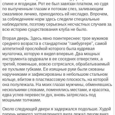
спине и ягодицам. Рот ее был завязан платком, но судя
по выпученным глазам и потокам слез, заливающим
смазливое личико, приходилось ей несладко. Впрочем,
за соблюдением норм здесь следили специальные
наблюдатели, поэтому серьезных несчастных случаев за
всю историю существования клуба не было.
Вторая дверь. Здесь явно поинтереснее: трое мужиков
среднего возраста в стандартном "гамбургере", самой
аппетитной прослойкой которого была кудрявая
мулаточка, которую я видел впервые. Два мощных
инструмента орудовали в ее соседних отверстиях, а
третий, поменьше, вовсю сотрясался, обрабатываемый
ее пухлыми губками. Ее изящные руки были скованы
наручниками и зафиксированы в небольшом стальном
кольце, вбитом в пластмассовую плоскость, на которой
она полулежала. На моих глазах мужчины, обменявшись
несколькими словами, поменялись местами, и красотка,
едва успев перевести дух, вновь затряслась под
мощными толчками.
Около следующей двери я задержался подольше. Худой
парень немного затравленного вида лежал лицом вниз