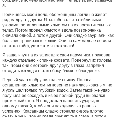
собрались поменяться местами. Теперь за вас возьмусь
я.
Подчиняясь моей воле, обе женщины легли на живот
рядом друг с другом. Я залюбовался затейливыми
узорами, оставленными хлыстом на их восхитительных
телах. Потом провел хлыстом вдоль позвоночника
сначала одной, а потом другой. Они сладко заурчали, как
большие грациозные кошки. Они на самом деле ловили
от этого кайф, уж в этом я толк знаю!
Я защелкнул на их запястьях свои наручники, приковав
каждую отдельно к спинке кровати. Повернул их головы,
так чтобы они смотрели друг другу в глаза, запретил
отводить взгляд и встал сбоку, ближе к блондинке.
Первый удар я обрушил на ее спинку. Полоса,
оставленная хлыстом, мгновенно налилась красным, но
я услышал только глубокий вздох. Затем такой же удар
получила ее соседка, и из ее полной груди вырвался
протяжный стон. Я продолжал наносить удары, по
одному каждой, чтобы они находились в равных
условиях. Красавицы сладко стонали сквозь плотно
сжатые зубы, томно глядя друг другу в глаза, а потом..