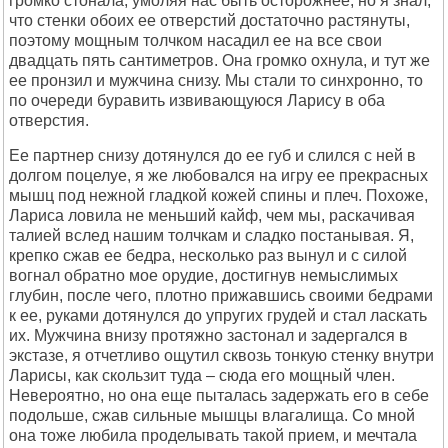
громко стонала, умоляя нас быть осторожнее, но я знал,
что стенки обоих ее отверстий достаточно растянуты,
поэтому мощным толчком насадил ее на все свои
двадцать пять сантиметров. Она громко охнула, и тут же
ее пронзил и мужчина снизу. Мы стали то синхронно, то
по очереди буравить извивающуюся Ларису в оба
отверстия.
Ее партнер снизу дотянулся до ее губ и слился с ней в
долгом поцелуе, я же любовался на игру ее прекрасных
мышц под нежной гладкой кожей спины и плеч. Похоже,
Лариса ловила не меньший кайф, чем мы, раскачивая
талией вслед нашим толчкам и сладко постанывая. Я,
крепко сжав ее бедра, несколько раз вынул и с силой
вогнал обратно мое орудие, достигнув немыслимых
глубин, после чего, плотно прижавшись своими бедрами
к ее, руками дотянулся до упругих грудей и стал ласкать
их. Мужчина внизу протяжно застонал и задергался в
экстазе, я отчетливо ощутил сквозь тонкую стенку внутри
Ларисы, как скользит туда – сюда его мощный член.
Невероятно, но она еще пыталась задержать его в себе
подольше, сжав сильные мышцы влагалища. Со мной
она тоже любила проделывать такой прием, и мечтала