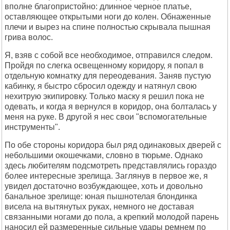
вполне благопристойно: длинное черное платье,
оставляющее открытыми ноги до колен. Обнаженные
плечи и вырез на спине полностью скрывала пышная
грива волос.
Я, взяв с собой все необходимое, отправился следом.
Пройдя по слегка освещенному коридору, я попал в
отдельную комнатку для переодевания. Заняв пустую
кабинку, я быстро сбросил одежду и натянул свою
нехитрую экипировку. Только маску я решил пока не
одевать, и когда я вернулся в коридор, она болталась у
меня на руке. В другой я нес свои "вспомогательные
инструменты".
По обе стороны коридора был ряд одинаковых дверей с
небольшими окошечками, словно в тюрьме. Однако
здесь любителям подсмотреть представлялись гораздо
более интересные зрелища. Заглянув в первое же, я
увидел достаточно возбуждающее, хоть и довольно
банальное зрелище: юная пышнотелая блондинка
висела на вытянутых руках, немного не доставая
связанными ногами до пола, а крепкий молодой парень
наносил ей размеренные сильные удары ремнем по