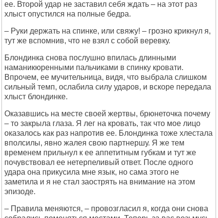
ее. Второй удар не заставил себя ждать – на этот раз
хлыст опустился на полные бедра.
– Руки держать на спинке, или свяжу! – грозно крикнул я,
тут же вспомнив, что не взял с собой веревку.
Блондинка снова послушно впилась длинными
наманикюренными пальчиками в спинку кровати.
Впрочем, ее мучительница, видя, что выбрала слишком
сильный темп, ослабила силу ударов, и вскоре передала
хлыст блондинке.
Оказавшись на месте своей жертвы, брюнеточка почему
– то закрыла глаза. Я лег на кровать, так что мое лицо
оказалось как раз напротив ее. Блондинка тоже хлестала
вполсилы, явно жалея свою партнершу. Я же тем
временем прильнул к ее аппетитным губкам и тут же
почувствовал ее нетерпеливый ответ. После одного
удара она прикусила мне язык, но сама этого не
заметила и я не стал заострять на внимание на этом
эпизоде.
– Правила меняются, – провозгласил я, когда они снова