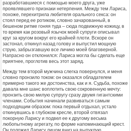
разработавшиеся с помощью моего друга, уже
проявлявшего признаки нетерпения. Между тем Лариса,
похоже, перехитрила любителя орального секса: он
стоял перед ее ротиком, словно зачарованный, в
бешеном ритме гоняя туда – сюда подвижную кожицу, в
то время как розовый язычок моей супруги описывал
круг за кругом вокруг его крайней плоти. Вскоре он
застонал, откинул назад голову и выпустил мощную
струю, забрызгавшую все личико моей благоверной.
Напрасно он отклонился: Лариса могла бы сделать еще
приятнее, проглотив весь этот заряд.
Между тем второй мужчина слегка повернулся, и меня
словно пронзило током: он оказался обладателем
примерно такого же достоинства, как и я. Судьба, похоже
давала мне шанс воплотить свою сокровенную мечту:
пронзить свою милую супругу сразу двумя гигантскими
членами. События начинали развиваться самым
подходящим образом: пока первый отдыхал, устало
откинувшись в глубоком кресле, второй отвязал
покорную Ларису и подвел ее к другому весьма
любопытному агрегату, по форме напоминающий крест.
Он положил Ларису лицом вниз на выпуклую