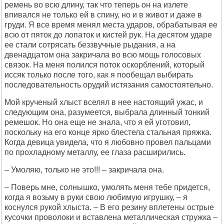
ремень во всю длину, так что теперь он на излете
впивался не только ей в спину, но и в живот и даже в
груди. Я все время менял места ударов, обрабатывая ее
всю от пяток до лопаток и кистей рук. На десятом ударе
ее стали сотрясать беззвучные рыдания, а на
двенадцатом она закричала во всю мощь голосовых
связок. На меня полился поток оскорблений, который
иссяк только после того, как я пообещал выбирать
последовательность орудий истязания самостоятельно.
Мой крученый хлыст вселял в нее настоящий ужас, и
следующим она, разумеется, выбрала длинный тонкий
ремешок. Но она еще не знала, что я ей уготовил,
поскольку на его конце ярко блестела стальная пряжка.
Когда девица увидела, что я любовно провел пальцами
по прохладному металлу, ее глаза расширились.
– Умоляю, только не это!!! – закричала она.
– Поверь мне, солнышко, умолять меня тебе придется,
когда я возьму в руки свою любимую игрушку, – я
коснулся рукой хлыста. – В его резину вплетены острые
кусочки проволоки и вставлена металлическая стружка –