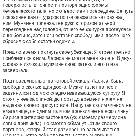
поверхность, в точности повторяющие формы
человеческого тела, но с отверстием посередине. Ее чуть
покрасневшая от ударов попка оказались как раз над
ним. Мужчина привязал ее руки к горизонтальной
перекладине над головой, отчего ее фигурка прогнулась
еще больше, зато ноги оставил свободными, после чего
сбросил с себя остатки одежды.
Пришло время покинуть свое убежище. Я стремительно
приблизился к ним. Лариса не могла меня видеть. В двух
словах я изложил мужчине свою затею, и его глаза
засверкали.
Под поверхностью, на которой лежала Лариса, была
свободно скользящая доска. Мужчина лег на нее и
задвинулся под мою сладко извивающуюся супругу. Я
стоял у нее за спиной, до поры до времени ничем не
выдавая своего присутствия. Нащупав своим членом ее
влагалище, он одним толчком пронзил ее на всю длину.
Лариса притворно застонала (уж к моему размеру она
давно привыкла), но смогла обмануть этим своего
партнера, который стал размеренно раскачиваться.
Лариса быстро поймала ритм и стала энергично