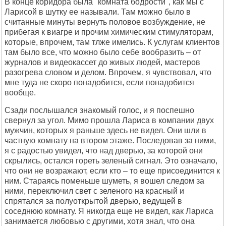
В конце коридора была "комната бодрости", как мы с
Ларисой в шутку ее называли. Там можно было в
считанные минуты вернуть половое возбуждение, не
прибегая к виагре и прочим химическим стимуляторам,
которые, впрочем, там тлже имелись. К услугам клиентов
там было все, что можно было себе вообразить – от
журналов и видеокассет до живых людей, мастеров
разогрева словом и делом. Впрочем, я чувствовал, что
мне туда не скоро понадобится, если понадобится
вообще.
Сзади послышался знакомый голос, и я поспешно
свернул за угол. Мимо прошла Лариса в компании двух
мужчин, которых я раньше здесь не видел. Они шли в
частную комнату на втором этаже. Последовав за ними,
я с радостью увидел, что над дверью, за которой они
скрылись, остался гореть зеленый сигнал. Это означало,
что они не возражают, если кто – то еще присоединится к
ним. Стараясь поменьше шуметь, я вошел следом за
ними, переключил свет с зеленого на красный и
спрятался за полуоткрытой дверью, ведущей в
соседнюю комнату. Я никогда еще не видел, как Лариса
занимается любовью с другими, хотя знал, что она