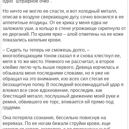
одно "штрафное очко".
Но ничто не могло ее спасти, и вот холодный металл,
описав в воздухе сверкающую дугу, сочно вонзился в ее
аппетитные ягодицы. От ее крика у меня едва не
заложило уши, а кольцо в стене угрожающе скрипнуло от
ее дерганий. По краям ярко – алой отметины на ее коже
показались капельки крови.
– Сидеть ты теперь не сможешь долго, –
многообещающим тоном сказал я и снова хлестнул ее,
метя в то же место. Немного не рассчитал, и второе
клеймо легло чуть выше первого. Девица корчилась и
обзывала меня последними словами, но я уже не
обращал на это внимания, изо всех сил стегая ее
беззащитную попку. В последний восемнадцатый удар я
вложил все свое вдохновение, проследив, как
блестящий металл, послушный движению моей руки и
ремня, обвившего ее торс, впивается ей прямо под
грудями.
Она потеряла сознание, бессильно повиснув на
веревках. По ее ногам бежали струйки крови, еще