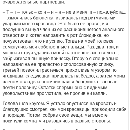
очаровательные партнерши.
– Т – т – тольк – ко н – н – н – не в меня, п – пожалуйста...
– взмолилась брюнетка, извиваясь под ритмичными
ударами моего красавца. Это было ее право, и я
послушно вынул член из ее расширившегося анального
отверстия и хотел направить в рот блондинке, но
почувствовал, что не успею. Тогда на моей головке
сомкнулись мои собственные пальцы. Раз, два, три, и
мощная струя ударила моей партнерше аж в волосы,
забрызгивая пышную прическу. Вторую я специально
направил на ее прелестно исполосованную спинку,
третьей позволил растечься прихотливым узором по
ягодицам, следующая пришлась на бедро, а затем моим
членом овладела опомнившаяся блондинка, засосав
почти половину. Остатки спермы она с видимым
удовольствием проглотила, не пролив ни капли.
Голова шла кругом. Я устало опустился на кровать и
благодушно смотрел, как мои красавицы приводили себя
в порядок. Потом, собрав свои вещи, мы вместе
покинули комнату и разошлись в разные стороны.