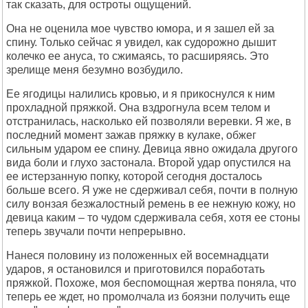
так сказать, для остроты ощущений.
Она не оценила мое чувство юмора, и я зашел ей за
спину. Только сейчас я увидел, как судорожно дышит
колечко ее ануса, то сжимаясь, то расширяясь. Это
зрелище меня безумно возбудило.
Ее ягодицы налились кровью, и я прикоснулся к ним
прохладной пряжкой. Она вздрогнула всем телом и
отстранилась, насколько ей позволяли веревки. Я же, в
последний момент зажав пряжку в кулаке, обжег
сильным ударом ее спину. Девица явно ожидала другого
вида боли и глухо застонала. Второй удар опустился на
ее истерзанную попку, которой сегодня досталось
больше всего. Я уже не сдерживал себя, почти в полную
силу вонзая безжалостный ремень в ее нежную кожу, но
девица каким – то чудом сдерживала себя, хотя ее стоны
теперь звучали почти непрерывно.
Нанеся половину из положенных ей восемнадцати
ударов, я остановился и приготовился поработать
пряжкой. Похоже, моя беспомощная жертва поняла, что
теперь ее ждет, но промолчала из боязни получить еще