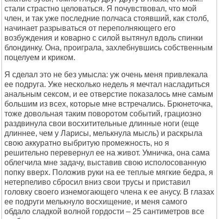
стали страстно целоваться. Я почувствовал, что мой
член, и так уже последние полчаса стоявший, как столб,
начинает разрываться от переполняющего его
возбуждения и коварно с силой вытянул вдоль спинки
блондинку. Она, проиграла, захлебнувшись собственным
поцелуем и криком.
Я сделал это не без умысла: уж очень меня привлекала
ее подруга. Уже несколько недель я мечтал насладиться
анальным сексом, и ее отверстие показалось мне самым
большим из всех, которые мне встречались. Брюнеточка,
тоже довольная таким поворотом событий, грациозно
раздвинула свои восхитительные длинные ноги (еще
длиннее, чем у Ларисы, мелькнула мысль) и раскрыла
свою аккуратно выбритую промежность, но я
решительно перевернул ее на живот. Умничка, она сама
облегчила мне задачу, выставив свою исполосованную
попку вверх. Положив руки на ее теплые мягкие бедра, я
нетерпеливо сбросил вниз свои трусы и приставил
головку своего изнемогающего члена к ее анусу. В глазах
ее подруги мелькнуло восхищение, и меня самого
обдало сладкой волной гордости – 25 сантиметров все