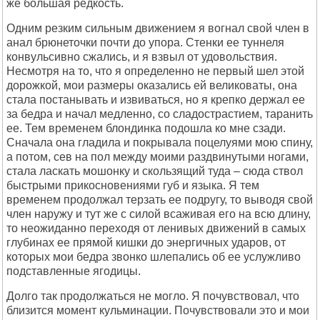
же большая редкость.
Одним резким сильным движением я вогнал свой член в
анал брюнеточки почти до упора. Стенки ее туннеля
конвульсивно сжались, и я взвыл от удовольствия.
Несмотря на то, что я определенно не первый шел этой
дорожкой, мои размеры оказались ей великоваты, она
стала постанывать и извиваться, но я крепко держал ее
за бедра и начал медленно, со сладострастием, таранить
ее. Тем временем блондинка подошла ко мне сзади.
Сначала она гладила и покрывала поцелуями мою спину,
а потом, сев на пол между моими раздвинутыми ногами,
стала ласкать мошонку и скользящий туда – сюда ствол
быстрыми прикосновениями губ и языка. Я тем
временем продолжал терзать ее подругу, то выводя свой
член наружу и тут же с силой всаживая его на всю длину,
то неожиданно переходя от ленивых движений в самых
глубинах ее прямой кишки до энергичных ударов, от
которых мои бедра звонко шлепались об ее услужливо
подставленные ягодицы.
Долго так продолжаться не могло. Я почувствовал, что
близится момент кульминации. Почувствовали это и мои