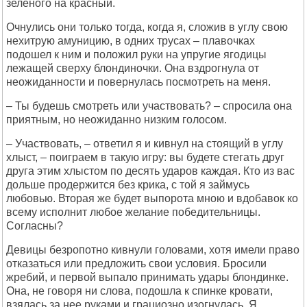
зеленого на красный.
Очнулись они только тогда, когда я, сложив в углу свою
нехитрую амуницию, в одних трусах – плавочках
подошел к ним и положил руки на упругие ягодицы
лежащей сверху блондиночки. Она вздрогнула от
неожиданности и повернулась посмотреть на меня.
– Ты будешь смотреть или участвовать? – спросила она
приятным, но неожиданно низким голосом.
– Участвовать, – ответил я и кивнул на стоящий в углу
хлыст, – поиграем в такую игру: вы будете стегать друг
друга этим хлыстом по десять ударов каждая. Кто из вас
дольше продержится без крика, с той я займусь
любовью. Вторая же будет выпорота мною и вдобавок ко
всему исполнит любое желание победительницы.
Согласны?
Девицы безропотно кивнули головами, хотя имели право
отказаться или предложить свои условия. Бросили
жребий, и первой выпало принимать удары блондинке.
Она, не говоря ни слова, подошла к спинке кровати,
взялась за нее руками и грациозно изогнулась. Я