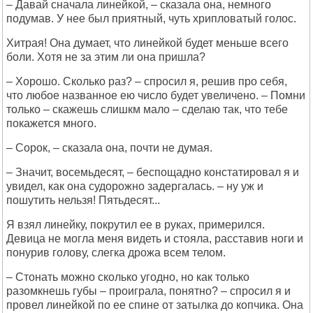
– Давай сначала линейкой, – сказала она, немного
подумав. У нее был приятный, чуть хрипловатый голос.
Хитрая! Она думает, что линейкой будет меньше всего
боли. Хотя не за этим ли она пришла?
– Хорошо. Сколько раз? – спросил я, решив про себя,
что любое названное ею число будет увеличено. – Помни
только – скажешь слишкм мало – сделаю так, что тебе
покажется много.
– Сорок, – сказала она, почти не думая.
– Значит, восемьдесят, – беспощадно констатировал я и
увидел, как она судорожно задергалась. – ну уж и
пошутить нельзя! Пятьдесят...
Я взял линейку, покрутил ее в руках, примерился.
Девица не могла меня видеть и стояла, расставив ноги и
понурив голову, слегка дрожа всем телом.
– Стонать можно сколько угодно, но как только
разомкнешь губы – проиграла, понятно? – спросил я и
провел линейкой по ее спине от затылка до копчика. Она