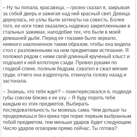
– Ну ты попала, красавица, – грозно сказал я, закрывая
за собой дверь и зажигая над ней красный свет. Девица
дернулась, но узлы были затянуты на совесть. Более
того, ее ноги тоже оказались надежно закрепленными в
стальных зажимах, наподобие тех, что были в моей
домашней дыбе. Перед ее глазами было зеркало,
немного наклоненное таким образом, чтобы она видела
стол с разложенными на нем предметами истязания. Я
положил рядом с ними свой длинный крученый хлыст и
подошел к ней вплотную сзади. Провел руками по
гладкой спине, полным бедрам, схватил и сжал мягкие
груди, отчего она вздрогнула, откинула голову назад и
застонала.
– Знаешь, что тебя ждет? – поинтересовался я, подведя
губы совсем близко к ее уху. – Я буду пороть тебя
каждым из этих предметов. Выбирать
последовательность ты можешь сама. Чем дольше ты
продержишься без крика при порке первым выбранным
тобой предметом, тем меньше ударов будет следующим.
Число ударов оговорим прямо сейчас. Ты готова?