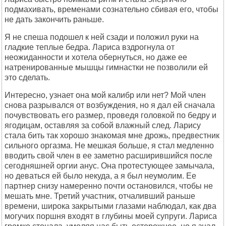
подмахивать, временами сознательно сбивая его, чтобы
не дать закончить раньше.
Я не спеша подошел к ней сзади и положил руки на
гладкие теплые бедра. Лариса вздрогнула от
неожиданности и хотела обернуться, но даже ее
натренированные мышцы гимнастки не позволили ей
это сделать.
Интересно, узнает она мой калибр или нет? Мой член
снова разрывался от возбуждения, но я дал ей сначала
почувствовать его размер, проведя головкой по бедру и
ягодицам, оставляя за собой влажный след. Ларису
стала бить так хорошо знакомая мне дрожь, предвестник
сильного оргазма. Не мешкая больше, я стал медленно
вводить свой член в ее заметно расширившийся после
сегодняшней оргии анус. Она протестующее замычала,
но деваться ей было некуда, а я был неумолим. Ее
партнер снизу намеренно почти остановился, чтобы не
мешать мне. Третий участник, отчаливший раньше
времени, широка закрытыми глазами наблюдал, как два
могучих поршня входят в глубины моей супруги. Лариса