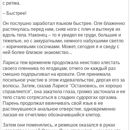
с ритма.
– Быстрее!
Он послушно заработал языком быстрее. Оля блаженно
растянулась перед ним, сняв ноги с плеч и вытянув их
вдоль тела. Наконец – то я увидел ее груди, большие и
тяжелые, но с аккуратными, немного набухшими светло
– коричневыми сосочками. Может, сегодня я и сведу с
ней более близкое знакомство...
Лариса тем временем продолжала неистово хлестать
своего пленника по ягодицам, отчего он каждый раз
смешно подпрыгивал на кровати. Оля принимала
посильное участие в этом издевательстве, дергая его за
волосы. Затем, сказав Ларисе "Остановись, он хорошо
справляется", она закатила глаза, громко застонала и ее
тело стало сотрясаться в сладких судорогах оргазма.
Парень продолжал ввинчивать свой язык в ее
растянувшееся анальное отверстие, одновременно
лаская ее отчетливо обозначившийся клитор.
Затем они поменялись, и ремешок оказался в руках