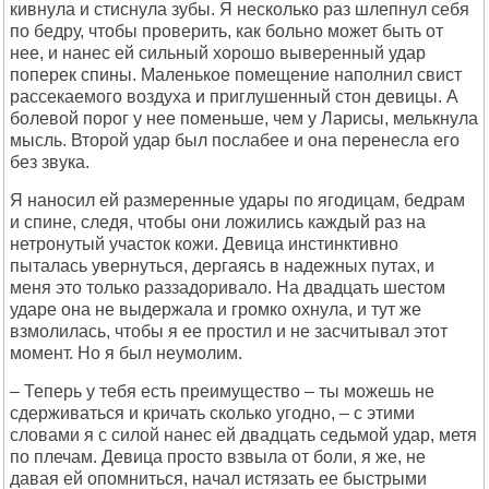
кивнула и стиснула зубы. Я несколько раз шлепнул себя
по бедру, чтобы проверить, как больно может быть от
нее, и нанес ей сильный хорошо выверенный удар
поперек спины. Маленькое помещение наполнил свист
рассекаемого воздуха и приглушенный стон девицы. А
болевой порог у нее поменьше, чем у Ларисы, мелькнула
мысль. Второй удар был послабее и она перенесла его
без звука.
Я наносил ей размеренные удары по ягодицам, бедрам
и спине, следя, чтобы они ложились каждый раз на
нетронутый участок кожи. Девица инстинктивно
пыталась увернуться, дергаясь в надежных путах, и
меня это только раззадоривало. На двадцать шестом
ударе она не выдержала и громко охнула, и тут же
взмолилась, чтобы я ее простил и не засчитывал этот
момент. Но я был неумолим.
– Теперь у тебя есть преимущество – ты можешь не
сдерживаться и кричать сколько угодно, – с этими
словами я с силой нанес ей двадцать седьмой удар, метя
по плечам. Девица просто взвыла от боли, я же, не
давая ей опомниться, начал истязать ее быстрыми