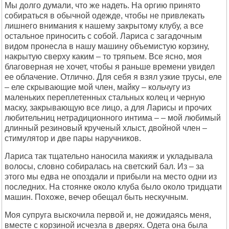
Мы долго думали, что же надеть. На оргию принято
собираться в обычной одежде, чтобы не привлекать
лишнего внимания к нашему закрытому клубу, а все
остальное приносить с собой. Лариса с загадочным
видом пронесла в нашу машину объемистую корзину,
накрытую сверху каким – то тряпьем. Все ясно, моя
благоверная не хочет, чтобы я раньше времени увидел
ее облачение. Отлично. Для себя я взял узкие трусы, еле
– еле скрывающие мой член, майку – кольчугу из
маленьких переплетенных стальных колец и черную
маску, закрывающую все лицо, а для Ларисы и прочих
любительниц нетрадиционного интима – – мой любимый
длинный резиновый крученый хлыст, двойной член –
стимулятор и две пары наручников.
Лариса так тщательно наносила макияж и укладывала
волосы, словно собиралась на светский бал. Из – за
этого мы едва не опоздали и прибыли на место одни из
последних. На стоянке около клуба было около тридцати
машин. Похоже, вечер обещал быть нескучным.
Моя супруга выскочила первой и, не дожидаясь меня,
вместе с корзиной исчезла в дверях. Одета она была