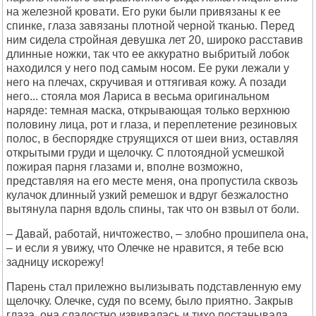
на железной кровати. Его руки были привязаны к ее
спинке, глаза завязаны плотной черной тканью. Перед
ним сидела стройная девушка лет 20, широко расставив
длинные ножки, так что ее аккуратно выбритый лобок
находился у него под самым носом. Ее руки лежали у
него на плечах, скручивая и оттягивая кожу. А позади
него... стояла моя Лариса в весьма оригинальном
наряде: темная маска, открывающая только верхнюю
половину лица, рот и глаза, и переплетение резиновых
полос, в беспорядке струящихся от шеи вниз, оставляя
открытыми груди и щелочку. С плотоядной усмешкой
пожирая парня глазами и, вполне возможно,
представляя на его месте меня, она пропустила сквозь
кулачок длинный узкий ремешок и вдруг безжалостно
вытянула парня вдоль спины, так что он взвыл от боли.
– Давай, работай, ничтожество, – злобно прошипела она,
– и если я увижу, что Олечке не нравится, я тебе всю
задницу искорежу!
Парень стал прилежно вылизывать подставленную ему
щелочку. Олечке, судя по всему, было приятно. Закрыв
глаза, она сладостно извивалась и тихо постанывала.