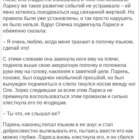
Ларису же такое развитие событий не устраивало – ей
явно хотелось поиздеваться над связанной жертвой. Но
правила были уже установлены, и так просто нарушить
их было нельзя. Вдруг Олечка подмигнула Ларисе и
обиженно сказала:
– Я очень люблю, когда меня трахают в попочку языком,
сделай это!
С этими словами она закинула ноги ему на плечи,
подняла выше свою аккуратную попочку и положила
руки ему на голову, наклоняя к заветной цели. Парень,
похоже, был озадачен необычной просьбой, но был
вынужден подчиниться и слепо ткнулся носом между ног
Оле. Зорко следившая за всем этим Лариса не
преминула воспользоваться этим промахом и сильно
хлестнула его по ягодицам.
– Ты что, не слышал ее?
Парень наконец попал языком в ее анус и стал
добросовестно вылизывать его, пытаясь ввести его как
можно глубже. Лариса вновь хлестнула его, и он сбился