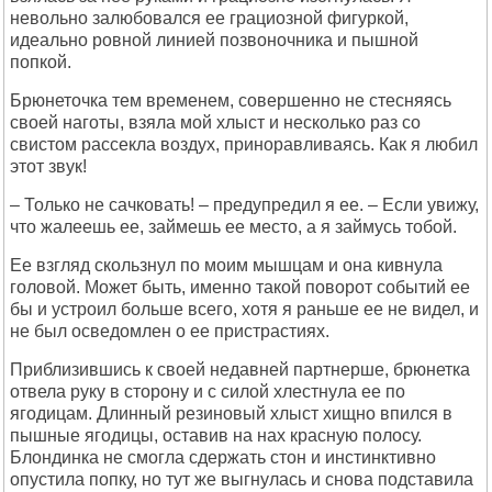
невольно залюбовался ее грациозной фигуркой,
идеально ровной линией позвоночника и пышной
попкой.
Брюнеточка тем временем, совершенно не стесняясь
своей наготы, взяла мой хлыст и несколько раз со
свистом рассекла воздух, приноравливаясь. Как я любил
этот звук!
– Только не сачковать! – предупредил я ее. – Если увижу,
что жалеешь ее, займешь ее место, а я займусь тобой.
Ее взгляд скользнул по моим мышцам и она кивнула
головой. Может быть, именно такой поворот событий ее
бы и устроил больше всего, хотя я раньше ее не видел, и
не был осведомлен о ее пристрастиях.
Приблизившись к своей недавней партнерше, брюнетка
отвела руку в сторону и с силой хлестнула ее по
ягодицам. Длинный резиновый хлыст хищно впился в
пышные ягодицы, оставив на нах красную полосу.
Блондинка не смогла сдержать стон и инстинктивно
опустила попку, но тут же выгнулась и снова подставила