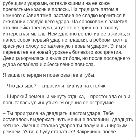
рубящими ударами, оставляющими на ее коже
прелестные красные полосы. На тридцать пятом я
немного сбавил темп, заставив ее сладко корчиться в
ожидании следующего удара. На сороковом я заметил,
что линейка треснула, и тут же не пришла в голову
интересная мысль. Немедленно воплотив ее в жизнь, я
нанес сорок первый удар не плашмя, а ребром, метя в
красную полосу, оставленную первым ударом. Этим я
перевел ее на новый уровень болевого восприятия.
Девица корчилась и выла от боли, но после последнего
удара ослабела и обессиленно повисла.
Я зашел спереди и поцеловал ее в губы.
– Что дальше? – спросил я, кивнув на столик.
– Широкий ремень и минуту отдыха, – простонала она и
попыталась улыбнуться. Я оценил ее остроумие.
– Ты проиграла на двадцать шестом ударе. Тебе
оставалось выдержать чуть меньше половины, двадцать
четыре. Именно столько ударов ты получишь широким
ремнем. Учти, я буду стараться! Закричишь после