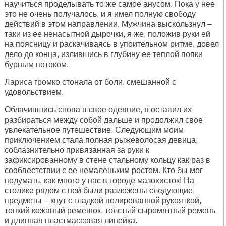
научиться проделывать то же самое анусом. Пока у нее
это не очень получалось, и я имел полную свободу
действий в этом направлении. Мужчина выскользнул –
таки из ее ненасытной дырочки, я же, положив руки ей
на поясницу и раскачиваясь в упоительном ритме, довел
дело до конца, излившись в глубину ее теплой попки
бурным потоком.
Лариса громко стонала от боли, смешанной с
удовольствием.
Облачившись снова в свое одеяние, я оставил их
разбираться между собой дальше и продолжил свое
увлекательное путешествие. Следующим моим
приключением стала полная рыжеволосая девица,
соблазнительно привязанная за руки к
зафиксированному в стене стальному кольцу как раз в
сообвестствии с ее немаленьким ростом. Кто бы мог
подумать, как много у нас в городе мазохисток! На
столике рядом с ней были разложены следующие
предметы – кнут с гладкой полированной рукояткой,
тонкий кожаный ремешок, толстый сыромятный ремень
и длинная пластмассовая линейка.