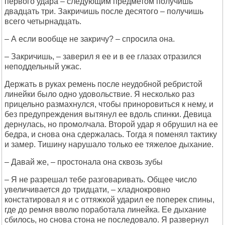
первого удара – следующим предметом получишь
двадцать три. Закричишь после десятого – получишь
всего четырнадцать.
– А если вообще не закричу? – спросила она.
– Закричишь, – заверил я ее и в ее глазах отразился
неподдельный ужас.
Держать в руках ремень после неудобной ребристой
линейки было одно удовольствие. Я несколько раз
прицельно размахнулся, чтобы приноровиться к нему, и
без предупреждения вытянул ее вдоль спинки. Девица
дернулась, но промолчала. Второй удар я обрушил на ее
бедра, и снова она сдержалась. Тогда я поменял тактику
и замер. Тишину нарушало только ее тяжелое дыхание.
– Давай же, – простонала она сквозь зубы
– Я не разрешал тебе разговаривать. Общее число
увеличивается до тридцати, – хладнокровно
констатировал я и с оттяжкой ударил ее поперек спины,
где до ремня вволю поработала линейка. Ее дыхание
сбилось, но снова стона не последовало. Я развернул