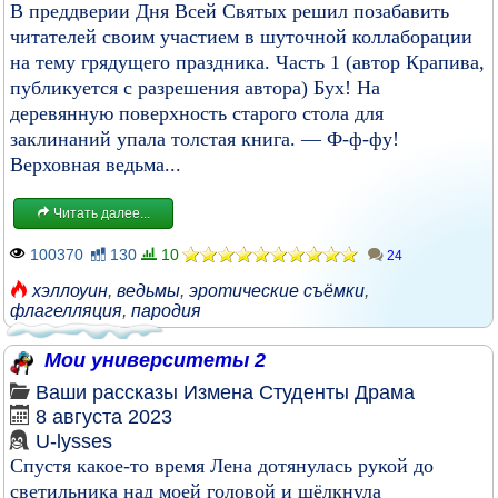
В преддверии Дня Всей Святых решил позабавить
читателей своим участием в шуточной коллаборации
на тему грядущего праздника. Часть 1 (автор Крапива,
публикуется с разрешения автора) Бух! На
деревянную поверхность старого стола для
заклинаний упала толстая книга. — Ф-ф-фу!
Верховная ведьма...
Читать далее...
100370
130
10
24
хэллоуин
,
ведьмы
,
эротические съёмки
,
флагелляция
,
пародия
Мои университеты 2
Ваши рассказы
Измена
Студенты
Драма
8 августа 2023
U-lysses
Спустя какое-то время Лена дотянулась рукой до
светильника над моей головой и щёлкнула