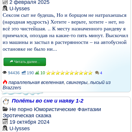
2 февраля 2025
U-lysses
Сексом сыт не будешь, Но и борщом не натрахаешься
(народная мудрость) Хотите - верьте, хотите - нет, но
всё это чистейшая. .. К месту назначенного рандеву я
примчался, опоздав на какие-то пять минут. Выскочил
из машины и застыл в растерянности – на автобусной
остановке не было ни...
Читать далее...
94436
190
10
4
параллельная вселенная
,
свингеры
,
лысый из
Brazzers
Полёты во сне и наяву 1-2
Не порно
Юмористические
Фантазии
Эротическая сказка
19 октября 2024
U-lysses