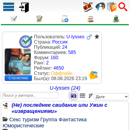
Пользователь:
U-lysses
Страна:
Россия
Публикаций:
24
Комментариев:
585
Форум:
160
Ранг:
2
Рейтинг:
4650
Статус:
Оффлайн
Был(a):
08.08.2026 23:19
Статистика
U-lysses (24)
(Не) последнее свидание или Ужин с
«извращениями»
Секс туризм
Группа
Фантастика
Юмористические