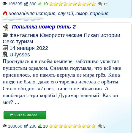
108395
390
10
15
новогодняя история
,
случай
,
юмор
,
пародия
Попытка номер пять 2
Фантастика
Юмористические
Пикап истории
Секс туризм
14 января 2022
U-lysses
Проснулась я в своём кемпере, заботливо укрытая
пушистым одеялом. Сначала подумала, что всё мне
приснилось, но память вернула из мира грёз. Кина
нигде не было, даже его тарелка исчезла с орбиты.
Стало обидно. «Исчез, ничего не объяснив. А
наобещал с три короба! Дуримар зелёный! Как он
мог?!...
Читать далее...
103060
230
10
5