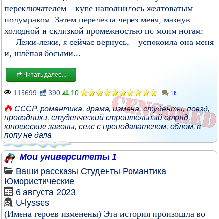
переключателем – купе наполнилось желтоватым
полумраком. Затем перелезла через меня, мазнув
холодной и склизкой промежностью по моим ногам:
— Лежи-лежи, я сейчас вернусь, – успокоила она меня
и, шлёпая босыми...
Читать далее...
115699
390
10
16
СССР
,
романтика
,
драма
,
измена
,
студенты
,
поезд
,
проводники
,
студенческий строительный отряд
,
юношеские загоны
,
секс с преподавателем
,
облом
,
в
попу не дала
Мои университеты 1
Ваши рассказы
Студенты
Романтика
Юмористические
6 августа 2023
U-lysses
(Имена героев изменены) Эта история произошла во