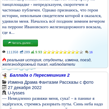
танцплощадке - непредсказуем, скоротечен и
частенько публичен. Однако признаюсь, что герои
истории, невольным свидетелем которой я оказался,
удивили меня. Началось всё поздним зимним вечером
на перроне Ивановского железнодорожного вокзала,
где я...
Читать далее...
111358
289
9.93
16
реальная история
,
студенты
,
измена
,
поезд
,
железнодорожный пикап
,
наблюдатели
Баллада о Пересмешнике 2
Измена
Драма
Фантазии
Рассказы с фото
27 декабря 2022
U-lysses
— Немедленно развяжи меня, сука! – в панике я
задёргался, стремясь разорвать путы. Синь неба надо