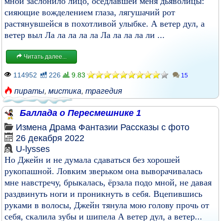
мной заслонило лицо, оседлавшей меня дьяволицы:
сияющие вожделением глаза, лягушачий рот
растянувшейся в похотливой улыбке. А ветер дул, а
ветер выл Ла ла ла ла ла Ла ла ла ла ли ...
Читать далее...
114952
226
9.83
15
пираты
,
мистика
,
трагедия
Баллада о Пересмешнике 1
Измена
Драма
Фантазии
Рассказы с фото
26 декабря 2022
U-lysses
Но Джейн и не думала сдаваться без хорошей
рукопашной. Ловким зверьком она выворачивалась
мне навстречу, брыкалась, ёрзала подо мной, не давая
раздвинуть ноги и проникнуть в себя. Вцепившись
руками в волосы, Джейн тянула мою голову прочь от
себя, скалила зубы и шипела А ветер дул, а ветер...