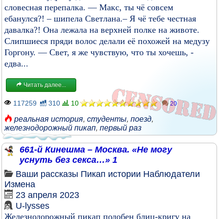
словесная перепалка. — Макс, ты чё совсем
ебанулся?! – шипела Светлана.– Я чё тебе честная
давалка?! Она лежала на верхней полке на животе.
Слипшиеся пряди волос делали её похожей на медузу
Горгону. — Свет, я же чувствую, что ты хочешь, -
едва...
Читать далее...
117259
310
10
20
реальная история
,
студенты
,
поезд
,
железнодорожный пикап
,
первый раз
661-й Кинешма – Москва. «Не могу
уснуть без секса…» 1
Ваши рассказы
Пикап истории
Наблюдатели
Измена
23 апреля 2023
U-lysses
Железнодорожный пикап подобен блиц-кригу на