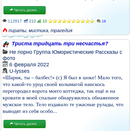
Читать далее...
112817
210
10
19
пираты
,
мистика
,
трагедия
Триста тридцать три несчастья?
Не порно
Группа
Юмористические
Рассказы с
фото
6 февраля 2022
U-lysses
«Шарик, ты – балбес!» (с) Я был в шоке! Мало того,
что какой-то урод своей колымагой наискось
перегородил ворота моего коттеджа, так ещё и на
кровати в моей спальне обнаружилось обнаженное
мужское тело. Тело издавало те ужасные рулады, что
выводят из себя особо...
Читать далее...