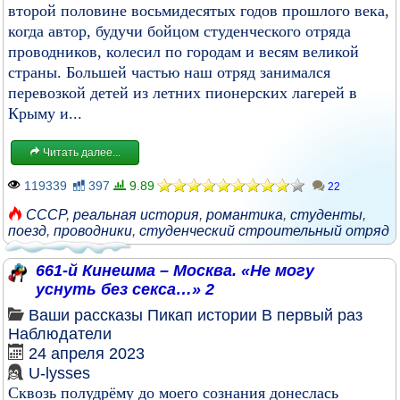
второй половине восьмидесятых годов прошлого века,
когда автор, будучи бойцом студенческого отряда
проводников, колесил по городам и весям великой
страны. Большей частью наш отряд занимался
перевозкой детей из летних пионерских лагерей в
Крыму и...
Читать далее...
119339
397
9.89
22
СССР
,
реальная история
,
романтика
,
студенты
,
поезд
,
проводники
,
студенческий строительный отряд
661-й Кинешма – Москва. «Не могу
уснуть без секса…» 2
Ваши рассказы
Пикап истории
В первый раз
Наблюдатели
24 апреля 2023
U-lysses
Сквозь полудрёму до моего сознания донеслась