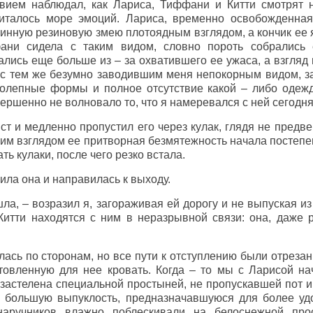
вием наблюдал, как Лариса, Тиффани и Китти смотрят н
читалось море эмоций. Лариса, временно освобожденная
инную резиновую змею плотоядным взглядом, а кончик ее я
ани сидела с таким видом, словно пороть собрались
лись еще больше из – за охватившего ее ужаса, а взгляд
 с тем же безумно заводившим меня непокорным видом, зак
колепные формы и полное отсутствие какой – либо одеж
вершенно не волновало то, что я намеревался с ней сегодня
ыст и медленно пропустил его через кулак, глядя не пред
оим взглядом ее притворная безмятежность начала постепе
ь кулаки, после чего резко встала.
вила она и направилась к выходу.
шла, – возразил я, загораживая ей дорогу и не выпуская и
 Китти находятся с ним в неразрывной связи: она, даже 
ась по сторонам, но все пути к отступлению были отреза
товленную для нее кровать. Когда – то мы с Ларисой на
застелена специальной простыней, не пропускавшей пот и
л большую выпуклость, предназначавшуюся для более уд
аручников влажно поблескивали на белоснежной про