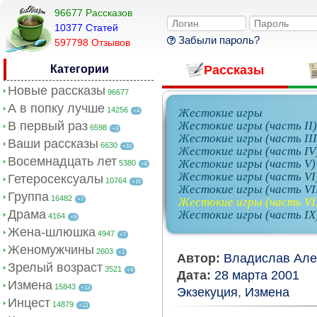
96677 Рассказов
10377 Cтатей
Забыли пароль?
597798 Отзывов
Категории
Рассказы
Новые рассказы
96677
А в попку лучше
14256
Жестокие игры
+4
В первый раз
Жестокие игры (часть II)
6598
+3
Жестокие игры (часть III
Ваши рассказы
6630
+10
Жестокие игры (часть IV
Восемнадцать лет
Жестокие игры (часть V)
5380
+8
Жестокие игры (часть VI
Гетеросексуалы
10764
+15
Жестокие игры (часть VI
Группа
16482
Жестокие игры (часть VII
+7
Драма
Жестокие игры (часть IX
4164
+9
Жена-шлюшка
4947
+7
Женомужчины
2603
+1
Автор:
Владислав Але
Зрелый возраст
3521
+9
Дата:
28 марта 2001
Измена
15843
+13
Экзекуция
,
Измена
Инцест
14879
+13