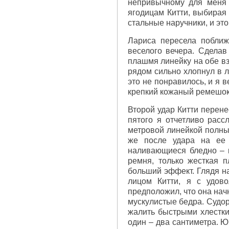
непривычному для меня 
ягодицам Китти, выбирая 
стальные наручники, и эт
Лариса пересела поближ
веселого вечера. Сделав
плашмя линейку на обе вз
рядом сильно хлопнул в л
это не понравилось, и я 
крепкий кожаный ремешок 
Второй удар Китти перене
пятого я отчетливо расс
метровой линейкой полный
же после удара на ее 
наливающиеся бледно – к
ремня, только жесткая 
больший эффект. Глядя н
лицом Китти, я с удов
предположил, что она нач
мускулистые бедра. Судор
жалить быстрыми хлестки
один – два сантиметра. 