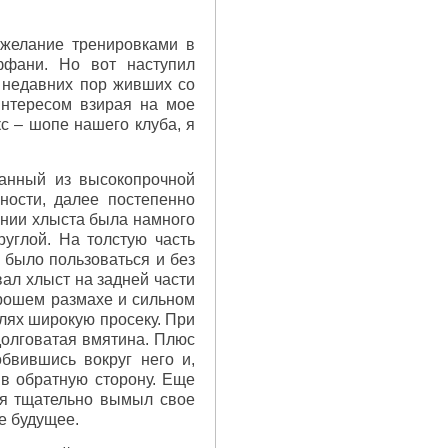
 желание тренировками в
ффани. Но вот наступил
 недавних пор живших со
интересом взирая на мое
с – шопе нашего клуба, я
ланный из высокопрочной
ности, далее постепенно
чании хлыста была намного
углой. На толстую часть
 было пользоваться и без
вал хлыст на задней части
орошем размахе и сильном
глях широкую просеку. При
долговатая вмятина. Плюс
обвившись вокруг него и,
 в обратную сторону. Еще
 я тщательно вымыл свое
е будущее.