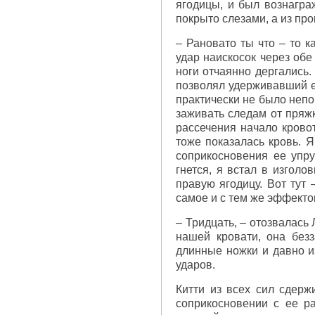
ягодицы, и был вознагра
покрыто слезами, а из пр
– Рановато ты что – то к
удар наискосок через обе
ноги отчаянно дергались.
позволял удерживавший ее
практически не было неп
заживать следам от пряж
рассечения начало кровот
тоже показалась кровь. 
соприкосновения ее упру
гнется, я встал в изголо
правую ягодицу. Вот тут 
самое и с тем же эффекто
– Тридцать, – отозвалась
нашей кровати, она без
длинные ножки и давно и
ударов.
Китти из всех сил сдерж
соприкосновении с ее р