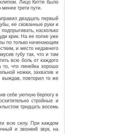
хлипом. Лицо Китти было
 менее трети пути.
направил двадцать первый
зубы, ее скованные руки и
е подпрыгивать, насколько
ди крик. На ее попке уже
ары по только начинающим
стким, и место недавнего
кусив губу так, что и там
тить всю боль от каждого
 то, что линейка хорошо
ельной ножки, захватив и
о выждав, повторил то же
ив себе уютную берлогу в
осхитительно стройные и
 хлыстом тридцать восемь
ти всю силу. При каждом
чный и звонкий звук, на