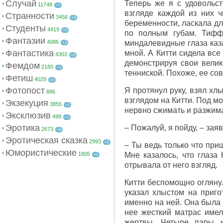
Случай
Теперь же я с удовольст
11748
+7
взгляде каждой из них 
Странности
3456
+3
беременности, ласкала дл
Студенты
4419
+5
по полным губам. Тифф
Фантазии
4086
миндалевидные глаза каза
+3
Фантастика
мной. А Китти сидела все
4303
+3
демонстрируя свои вели
Фемдом
2180
+2
тенниской. Похоже, ее со
Фетиш
4029
+3
Фотопост
Я протянул руку, взял хл
886
взглядом на Китти. Под м
Экзекуция
3855
+1
нервно сжимать и разжимат
Эксклюзив
499
+1
Эротика
– Пожалуй, я пойду, – зая
2673
+8
Эротическая сказка
2993
+2
– Ты ведь только что при
Юмористические
1805
Мне казалось, что глаза
+1
отрывала от него взгляд.
Китти беспомощно оглянул
указал хлыстом на приго
именно на ней. Она была 
нее жесткий матрас име
жертвы. Четыре пары н