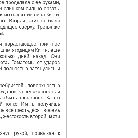
ое проделала с ее руками,
и слишком сильно ерзать.
ямо напротив лица Китти.
цо. Вторая камера была
одящее сверху. Третья же
ы.
уя нарастающее приятное
вшим ягодицам Китти, еще
колько дней назад. Они
ета. Гематомы от ударов
й полностью затянулись и
ребристой поверхностью
ударов за непокорность и
аз быть проворнее. Затем
ей попке. Им ты получишь
шь все шестьдесят восемь
ь, жестокость второй части
хнул рукой, привыкая к