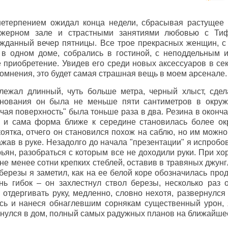
нетерпением ожидал конца недели, сбрасывая растущее
ажерном зале и страстными занятиями любовью с Ти
жданный вечер пятницы. Все трое прекрасных женщин, с
 в одном доме, собрались в гостиной, с неподдельным 
 приобретение. Увидев его среди новых аксессуаров в сек
 сомнения, это будет самая страшная вещь в моем арсенале.
лежал длинный, чуть больше метра, черный хлыст, сде
снования он была не меньше пяти сантиметров в окруж
бочая поверхность" была тоньше раза в два. Резина в окон
, и сама форма ближе к середине становилась более окр
оятка, отчего он становился похож на саблю, но им можно
зажав в руке. Незадолго до начала "презентации" я испробо
рьян, разобраться с которым все не доходили руки. При х
 не менее сотни крепких стеблей, оставив в травяных джун
березы я заметил, как на ее белой коре обозначилась про
нь гибок – он захлестнул ствол березы, несколько раз 
 отдергивать руку, медленно, словно нехотя, развернулся
сь и нанеся обнаглевшим сорнякам существенный урон,
рнулся в дом, полный самых радужных планов на ближайше