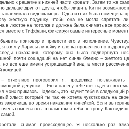
дельно к решетке в нижней части кровати. Затем то же сам
но дальше друг от друга, чтобы лишить Китти возможност
танавливала видеокамеры. Одна из них была помещена пр
ву жесткую подушку, чтобы она не могла спрятать ли
а в люстре на потолке и должна была снимать все происх
я вместе с Тиффани, фиксируя самые интересные момент
бъявить приговор и привести его в исполнение. Чувств
 я взял у Ларисы линейку и слегка провел ею по вздрогну
следы наказания, которому она была подвергнута нес
шной почти сошедший на нет синяк бледно – желтого цв
, но все еще имели устрашающий вид, а места рассечени
й кожицей.
– отчетливо проговорил я, продолжая поглаживать 
омощной девушки. – Ею я нанесу тебе шестьдесят восемь 
я моих приказов. Надеюсь, это научит тебя в следующий р
вый хлыст, который ты так не хотела чувствовать на сво
раз закричишь во время наказания линейкой. Если вытерпи
я очень сомневаюсь, то хлыстом я тебя не трону. Как видиш
 самой.
ботали, снимая происходящее. Я несколько раз взма