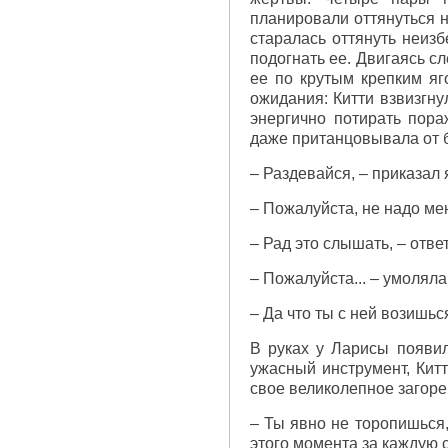
планировали оттянуться н
старалась оттянуть неизб
подогнать ее. Двигаясь с
ее по крутым крепким я
ожидания: Китти взвизгну
энергично потирать пор
даже пританцовывала от б
– Раздевайся, – приказал
– Пожалуйста, не надо ме
– Рад это слышать, – отве
– Пожалуйста... – умолял
– Да что ты с ней возишьс
В руках у Ларисы появил
ужасный инструмент, Китт
свое великолепное загоре
– Ты явно не торопишься,
этого момента за каждую 