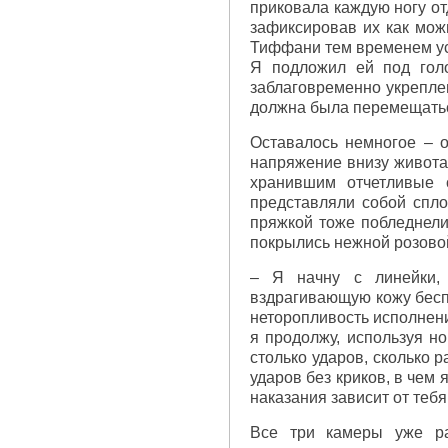
приковала каждую ногу от
зафиксировав их как мож
Тиффани тем временем ус
Я подложил ей под голо
заблаговременно укреплен
должна была перемещатьс
Оставалось немногое – о
напряжение внизу живота,
хранившим отчетливые 
представляли собой спло
пряжкой тоже побледнели
покрылись нежной розово
– Я начну с линейки, 
вздрагивающую кожу бесп
неторопливость исполнени
я продолжу, используя но
столько ударов, сколько 
ударов без криков, в чем 
наказания зависит от тебя
Все три камеры уже ра