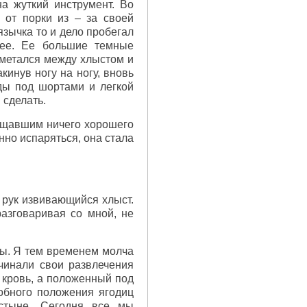
а жуткий инструмент. Во
 от порки из – за своей
зычка то и дело пробегал
 ее. Ее большие темные
 метался между хлыстом и
инув ногу на ногу, вновь
ды под шортами и легкой
 сделать.
вещавшим ничего хорошего
нно испаряться, она стала
з рук извивающийся хлыст.
разговаривая со мной, не
ны. Я тем временем молча
чинали свои развлечения
 кровь, а положенный под
обного положения ягодиц
стыне. Сегодня все мы