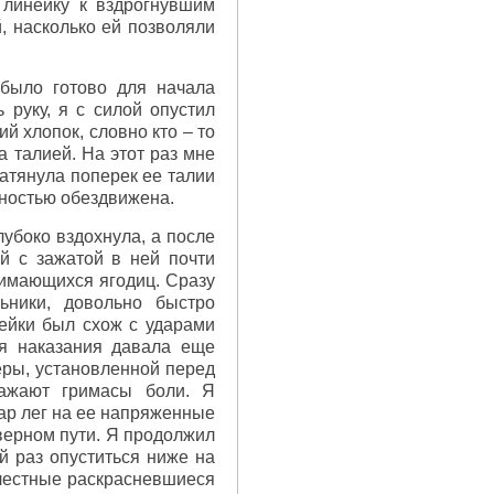
 линейку к вздрогнувшим
, насколько ей позволяли
было готово для начала
 руку, я с силой опустил
й хлопок, словно кто – то
а талией. На этот раз мне
натянула поперек ее талии
лностью обездвижена.
лубоко вздохнула, а после
й с зажатой в ней почти
жимающихся ягодиц. Сразу
ьники, довольно быстро
ейки был схож с ударами
ия наказания давала еще
еры, установленной перед
кажают гримасы боли. Я
дар лег на ее напряженные
 верном пути. Я продолжил
 раз опуститься ниже на
елестные раскрасневшиеся