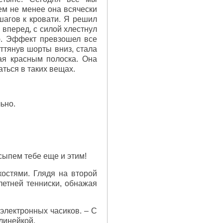
ем не менее она всячески
шагов к кровати. Я решил
 вперед, с силой хлестнул
ю. Эффект превзошел все
оттянув шорты вниз, стала
ая красным полоска. Она
ться в таких вещах.
ьно.
всыпем тебе еще и этим!
остями. Глядя на второй
летней тенниски, обнажая
электронных часиков. – С
линейкой.