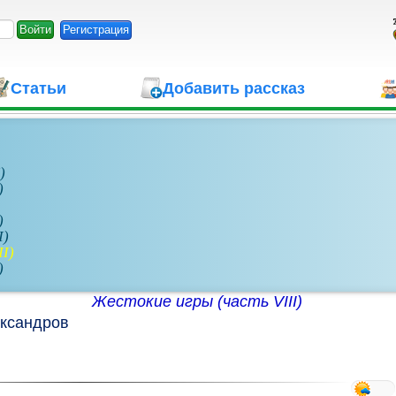
Регистрация
Статьи
Добавить рассказ
)
)
)
I)
I)
)
Жестокие игры (часть VIII)
ксандров