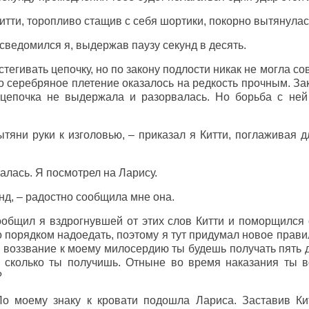
итти, торопливо стащив с себя шортики, покорно вытянулас
осведомился я, выдержав паузу секунд в десять.
стегивать цепочку, но по закону подлости никак не могла со
но серебряное плетение оказалось на редкость прочным. Зак
 цепочка не выдержала и разорвалась. Но борьба с не
тяни руки к изголовью, – приказал я Китти, поглаживая 
лась. Я посмотрел на Ларису.
нд, – радостно сообщила мне она.
ообщил я вздрогнувшей от этих слов Китти и поморщился 
 порядком надоедать, поэтому я тут придумал новое правил
е воззвание к моему милосердию ты будешь получать пять 
 и сколько ты получишь. Отныне во время наказания ты
?
По моему знаку к кровати подошла Лариса. Заставив Кит