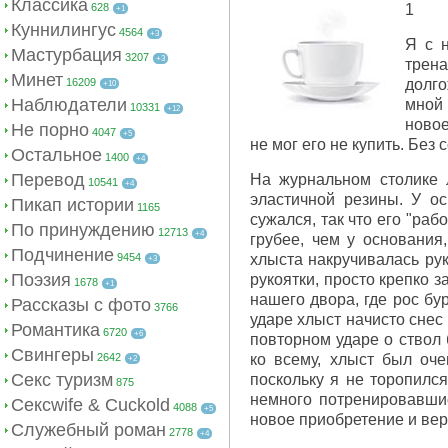
Классика
628
1
+1
Куннилингус
4564
+3
Я с 
Мастурбация
3207
+3
трен
Минет
16209
долго
+10
Наблюдатели
мной
10331
+12
новое
Не порно
4047
+5
не мог его не купить. Без
Остальное
1400
+4
Перевод
На журнальном столике 
10541
+4
эластичной резины. У о
Пикап истории
1165
сужался, так что его "ра
По принуждению
12713
+4
грубее, чем у основания
Подчинение
9454
хлыста накручивалась рук
+3
Поэзия
рукоятки, просто крепко 
1678
+1
нашего двора, где рос бу
Рассказы с фото
3766
ударе хлыст начисто снес
Романтика
6720
+6
повторном ударе о ствол 
Свингеры
2642
ко всему, хлыст был оче
+2
Секс туризм
поскольку я не торопился
875
немного потренировавши
Сексwife & Cuckold
4088
+5
новое приобретение и ве
Служебный роман
2778
+4