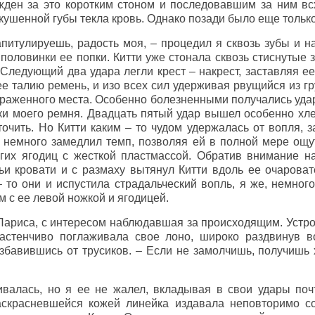
жден за это коротким стоном и последовавшим за ним вс
окушенной губы текла кровь. Однако позади было еще только
апитулируешь, радость моя, – процедил я сквозь зубы и 
 половинки ее попки. Китти уже стонала сквозь стиснутые 
 Следующий два удара легли крест – накрест, заставляя е
 талию ремень, и изо всех сил удерживая рвущийся из гру
ораженного места. Особенно болезненными получались уд
ки моего ремня. Двадцать пятый удар вышел особенно хле
очить. Но Китти каким – то чудом удержалась от вопля, за
Я немного замедлил темп, позволяя ей в полной мере ощу
гих ягодиц с жесткой пластмассой. Обратив внимание на
вьи кровати и с размаху вытянул Китти вдоль ее очароват
– то они и испустила страдальческий вопль, я же, немног
м с ее левой ножкой и ягодицей.
 Лариса, с интересом наблюдавшая за происходящим. Устро
застенчиво поглаживала свое лоно, широко раздвинув в
збавившись от трусиков. – Если не замолчишь, получишь
ивалась, но я ее не жалел, вкладывая в свои удары поч
аскрасневшейся кожей линейка издавала неповторимо со