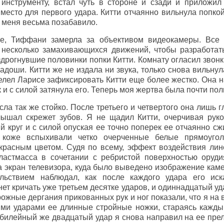
инструменту, встал чуть в стороне и сзади и приложил
место для первого удара. Китти отчаянно вильнула попкой
о меня весьма позабавило.
е, Тиффани замерла за объективом видеокамеры. Все 
 несколько замахивающихся движений, чтобы разработать
дрогнувшие половинки попки Китти. Комнату огласил звонки
адоши. Китти же не издала ни звука, только снова вильнул
велел Ларисе зафиксировать Китти еще более жестко. Она 
и с силой затянула его. Теперь моя жертва была почти по
сла так же стойко. После третьего и четвертого она лишь г
лышал скрежет зубов. Я не щадил Китти, очерчивая руко
 круг и с силой опуская ее точно поперек ее отчаянно с
коже вспыхивали четко очерченные белые прямоугол
расным цветом. Судя по всему, эффект воздействия лин
пластмасса в сочетании с ребристой поверхностью оруд
а экран телевизора, куда было выведено изображение кам
ольствием наблюдал, как после каждого удара его ис
нет кричать уже третьем десятке ударов, и одиннадцатый у
ожные дергания прикованных рук и ног показали, что я на
ми ударами ее длинные стройные ножки, стараясь каждый
Юбилейный же двадцатый удар я снова направил на ее пр