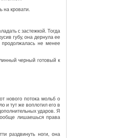
ь на кровати.
владать с застежкой. Тогда
усив губу, она дернула ее
й продолжалась не менее
длинный черный готовый к
от нового потока мольб о
о и тут же воплотил его в
дополнительных ударов. Я
 вообще лишаешься права
ти раздвинуть ноги, она