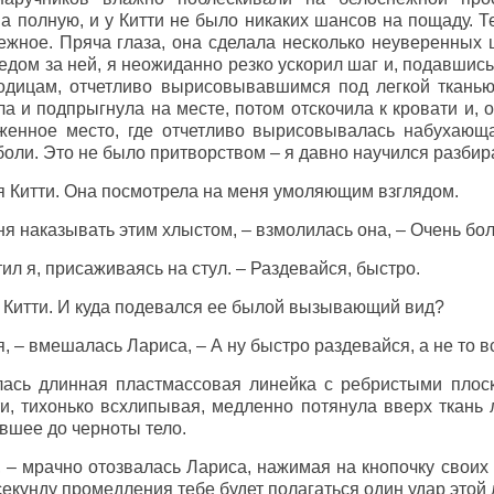
а полную, и у Китти не было никаких шансов на пощаду. Т
ежное. Пряча глаза, она сделала несколько неуверенных 
ледом за ней, я неожиданно резко ускорил шаг и, подавшись
годицам, отчетливо вырисовывавшимся под легкой ткань
ла и подпрыгнула на месте, потом отскочила к кровати и, 
аженное место, где отчетливо вырисовывалась набухающ
оли. Это не было притворством – я давно научился разбира
 я Китти. Она посмотрела на меня умоляющим взглядом.
ня наказывать этим хлыстом, – взмолилась она, – Очень бол
тил я, присаживаясь на стул. – Раздевайся, быстро.
а Китти. И куда подевался ее былой вызывающий вид?
я, – вмешалась Лариса, – А ну быстро раздевайся, а не то 
ась длинная пластмассовая линейка с ребристыми плоск
и, тихонько всхлипывая, медленно потянула вверх ткань 
вшее до черноты тело.
 – мрачно отозвалась Лариса, нажимая на кнопочку своих 
секунду промедления тебе будет полагаться один удар этой 