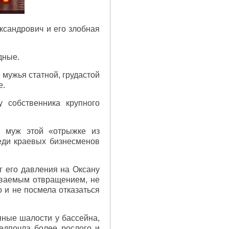
ксандрович и его злобная
дные.
 мужья статной, грудастой
е.
 собственника крупного
н муж этой «отрыжке из
еди краевых бизнесменов
г его давления на Оксану
рываемым отвращением, не
 и не посмела отказаться
ьяные шалости у бассейна,
едпочла более рослого и