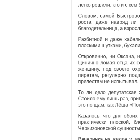
легко решили, кто и с кем
Словом, самой Быстрово
роста, даже навряд ли
благодетельница, а взрос
Разбитной и даже хабаль
плоскими шутками, бухали 
Откровенно, ни Оксана, 
Цинично ломая отца их 
женщину, под своего ох
пиратам, регулярно под
прелестям не испытывал.
То ли дело депутатская 
Стоило ему лишь раз, при
это по щам, как Лёша «П
Казалось, что для обоих
практически плоской, б
Черкизоновской сущностью
Вечеринка на вилле у м