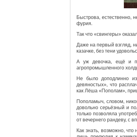
Быстрова, естественно, н
фурия.
Так что «свингеры» оказа
Даже на первый взгляд, н
казачке, без тени удоволь
А уж девочка, ещё и п
агропромышленного холдин
Не было доподлинно из
девяностых», что распла
как Лёша «Пополам», приш
Пополамыч, словом, нико
довольно серьёзный и по
только позволяла употреб
от вечернего рандеву, с 
Как знать, возможно, что
лишь прелюдия к намеча