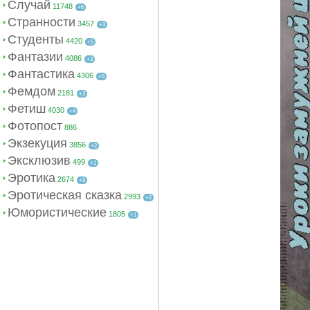
Случай
11748
+6
Странности
3457
+3
Студенты
4420
+5
Фантазии
4086
+3
Фантастика
4306
+6
Фемдом
2181
+3
Фетиш
4030
+4
Фотопост
886
Экзекуция
3856
+2
Эксклюзив
499
+1
Эротика
2674
+9
Эротическая сказка
2993
+2
Юмористические
1805
+1