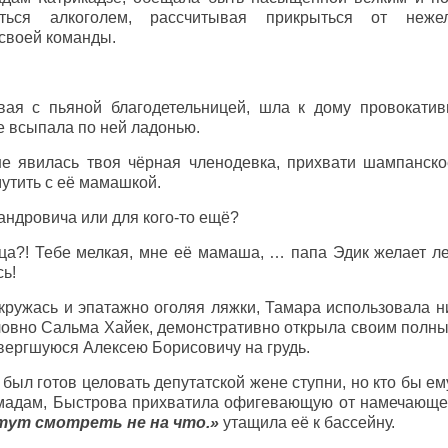
еться алкоголем, рассчитывая прикрыться от нежел
 своей команды.
вая с пьяной благодетельницей, шла к дому провокатив
 всыпала по ней ладонью.
е явилась твоя чёрная членодевка, прихвати шампанско
мутить с её мамашкой.
ндровича или для кого-то ещё?
а?! Тебе мелкая, мне её мамаша, … папа Эдик желает лес
сь!
кружась и эпатажно оголяя ляжки, Тамара использовала ни
ловно Сальма Хайек, демонстративно открыла своим полн
вергшуюся Алексею Борисовичу на грудь.
был готов целовать депутатской жене ступни, но кто бы е
 мадам, Быстрова прихватила офигевающую от намечающег
тут смотреть не на что.»
утащила её к бассейну.