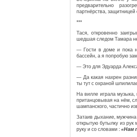
предварительно разогр
партнёрства, защитницей
***
Тася, откровенно заигры
шедшая следом Тамара не
— Гости в доме и пока н
бассейн, а я попробую за
— Это для Эдуарда Алекса
— Да какая нахрен разниц
ты тут с охраной шпилила
На вилле играла музыка, 
пританцовывая на нём, с
шампанского, частично из
Затаив дыхание, мужчина 
открытую бутылку из рук
руку и со словами :
«Нам 