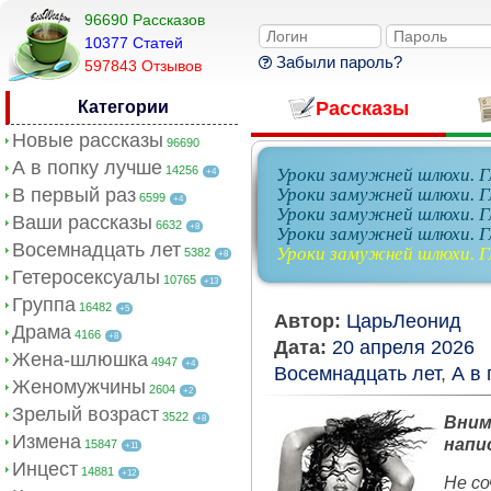
96690 Рассказов
10377 Cтатей
Забыли пароль?
597843 Отзывов
Категории
Рассказы
Новые рассказы
96690
А в попку лучше
14256
Уроки замужней шлюхи. Г
+4
В первый раз
Уроки замужней шлюхи. Гл
6599
+4
Уроки замужней шлюхи. Гл
Ваши рассказы
6632
+8
Уроки замужней шлюхи. Гл
Восемнадцать лет
Уроки замужней шлюхи. Гл
5382
+8
Гетеросексуалы
10765
+13
Группа
16482
+5
Автор:
ЦарьЛеонид
Драма
4166
+8
Дата:
20 апреля 2026
Жена-шлюшка
4947
+4
Восемнадцать лет
,
А в
Женомужчины
2604
+2
Зрелый возраст
3522
+8
Вним
Измена
напи
15847
+11
Инцест
14881
+12
Не со