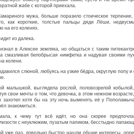
вратной жабе с которой приехала.
Тамариного мужа, больше поразило стоическое терпение,
то, как короткие, толстые пальцы дяди Лёши, недвус
 на его коленях.
идит из далека.
ризнал в Алексее земляка, но общаться с таким питекантр
а смазливая белобрысая нимфетка и надувая своими пух
на колени.
давился слюной, любуясь на узкие бёдра, округлую попу и
пе.
той малышкой, выглядела рослой, половозрелой кобылой
туя свои мечты о том, что девочка, в этом нежном возрасте
ак захотел хотя бы на эту ночь выменять её у Пополамыч
ёл знакомиться.
мала, к чему тут всё идёт, но она скорее предпочл
лизости с неуклюжим, пузатым папиком, бесстыдно лапающ
рый уже раз, довольно быстро нашли общие интересы, опр