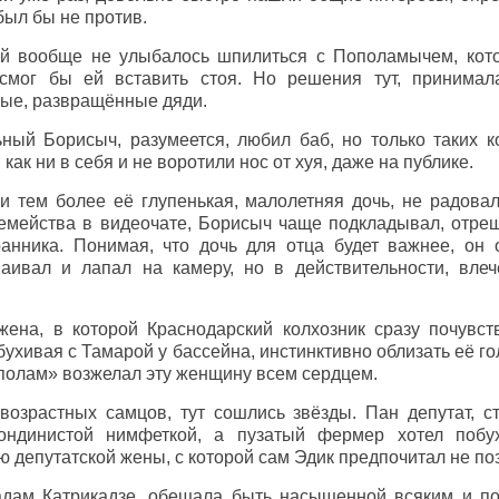
 был бы не против.
й вообще не улыбалось шпилиться с Пополамычем, кото
 смог бы ей вставить стоя. Но решения тут, принима
лые, развращённые дяди.
ный Борисыч, разумеется, любил баб, но только таких к
как ни в себя и не воротили нос от хуя, даже на публике.
ни тем более её глупенькая, малолетняя дочь, не радова
семейства в видеочате, Борисыч чаще подкладывал, отр
ранника. Понимая, что дочь для отца будет важнее, он
паивал и лапал на камеру, но в действительности, вле
жена, в которой Краснодарский колхозник сразу почувст
бухивая с Тамарой у бассейна, инстинктивно облизать её го
ополам» возжелал эту женщину всем сердцем.
 возрастных самцов, тут сошлись звёзды. Пан депутат, с
лондинистой нимфеткой, а пузатый фермер хотел побу
 депутатской жены, с которой сам Эдик предпочитал не по
адам Катрикадзе, обещала быть насыщенной всяким и п