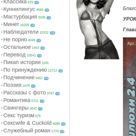
Классика
629
+2
Благо
Куннилингус
4565
+4
Мастурбация
3208
+3
УРО
Минет
16209
+8
Глава
Наблюдатели
10332
+11
Не порно
4049
+4
Остальное
1403
+6
Перевод
10541
+3
Пикап истории
1165
По принуждению
12713
+4
Подчинение
9457
+6
Поэзия
1678
+1
Рассказы с фото
3767
+1
Романтика
6721
+5
Свингеры
2642
+1
Секс туризм
875
Сексwife & Cuckold
4088
+4
Служебный роман
2778
+4