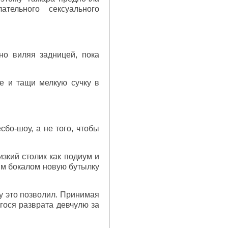
ательного сексуального
но виляя задницей, пока
е и тащи мелкую сучку в
бо-шоу, а не того, чтобы
зкий столик как подиум и
ым бокалом новую бутылку
му это позволил. Принимая
ося разврата девчулю за