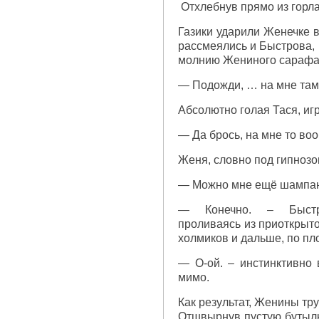
Отхлебнув прямо из горла
Газики ударили Женечке в
рассмеялись и Быстрова, 
молнию Жениного сарафана
— Подожди, … на мне там 
Абсолютно голая Тася, иг
— Да брось, на мне то воо
Женя, словно под гипнозо
— Можно мне ещё шампан
— Конечно. – Быстр
проливаясь из приоткрыто
холмиков и дальше, по пл
— О-ой. – инстинктивно 
мимо.
Как результат, Женины тр
Отшвырнув пустую бутылку