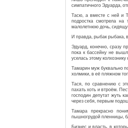
симпатичного Эдуарда, от
Тасю, а вместе с ней и 
подростка смотрела на 
малолетнюю дочь, сидящую
И правда, рыбак рыбака, в
Эдуард, конечно, сразу п
пока к бассейну не вышл
уселась этому колхознику 
Тамарин муж буквально по
холмики, в её пляжном то
Тася, по сравнению с э
пахать хоть и втроём. Пес
господин депутат жуть к
через себя, первым подош
Тамара прекрасно пони
пышногрудой пленницы, б
Бизнес и власть, в кото