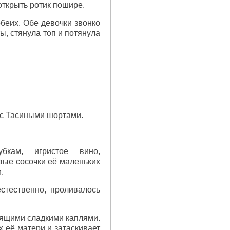
открыть ротик пошире.
обеих. Обе девочки звонко
ы, стянула топ и потянула
м с Тасиными шортами.
кам, игристое вино,
вые сосочки её маленьких
.
естественно, проливалось
анящими сладкими каплями.
х её матери и затаскивает