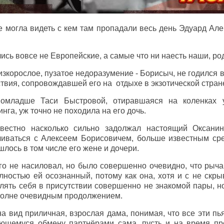
е могла видеть с кем там пропадали весь день Эдуард Але
лись вовсе не Европейские, а самые что ни наесть наши, ро
изкорослое, пузатое недоразумение - Борисыч, не годился в
ствия, сопровождавшей его на отдыхе в экзотической стран
омладше Таси Быстровой, отиравшаяся на коленках у
га, уж точно не походила на его дочь.
вестно насколько сильно задолжал настоящий Оксани
чиваться с Алексеем Борисовичем, больше известным ср
лось в том числе его жене и дочери.
го не насиловал, но было совершенно очевидно, что рыча
лностью ей осознанный, потому как она, хотя и с не ск
лять себя в присутствии совершенно не знакомой пары, но
вполне очевидным продолжением.
 на вид приличная, взрослая дама, понимая, что все эти п
ющемуся обмену партнёрами сама, пусть и на время пр