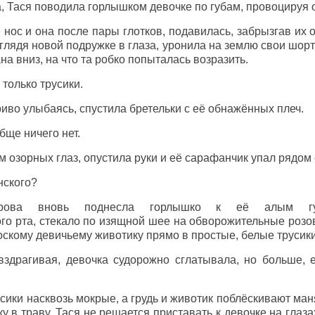
, Тася поводила горлышком девочке по губам, провоцируя 
 нос и она после пары глотков, подавилась, забрызгав их 
глядя новой подружке в глаза, уронила на землю свои шорт
 вниз, на что та робко попыталась возразить.
только трусики.
риво улыбаясь, спустила бретельки с её обнажённых плеч.
бще ничего нет.
м озорных глаз, опустила руки и её сарафанчик упал рядо
ского?
ова вновь поднесла горлышко к её алым губ
го рта, стекало по изящной шее на обворожительные розо
оскому девичьему животику прямо в простые, белые трусики
вздрагивая, девочка судорожно сглатывала, но больше, 
усики насквозь мокрые, а грудь и животик поблёскивают м
 в траву, Тася не решается приставать к девочке на глаза