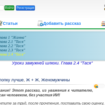
Регистрация
Статьи
Добавить рассказ
лава 1 "Жанна"
ава 2.1 "Тася"
ава 2.2 "Тася"
ава 2.3 "Тася"
ава 2.4 "Тася"
Уроки замужней шлюхи. Глава 2.4 "Тася"
 попку лучше
,
Ж + Ж
,
Женомужчины
ание! Этот рассказ, из уважения к читателю,
сан человеком, без участия ИИ!
чтите за труд, после прочтения, поставить свою оценку, 