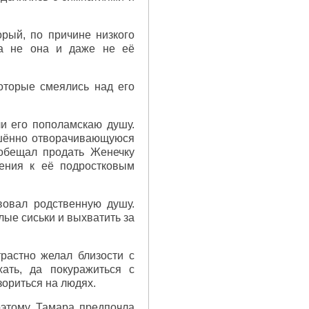
рый, по причине низкого
ла не она и даже не её
оторые смеялись над его
ли его пополамскаю душу.
ешённо отворачивающуюся
 обещал продать Женечку
чения к её подростковым
вовал родственную душу.
лые сиськи и выхватить за
трастно желал близости с
хать, да покуражиться с
зориться на людях.
оэтому Тамара предпочла