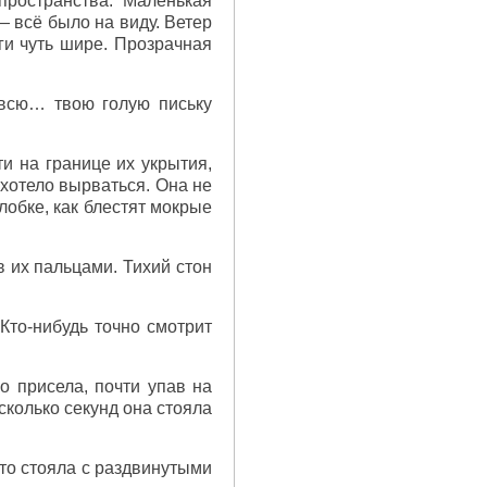
пространства. Маленькая
— всё было на виду. Ветер
ги чуть шире. Прозрачная
всю… твою голую письку
и на границе их укрытия,
 хотело вырваться. Она не
 лобке, как блестят мокрые
в их пальцами. Тихий стон
то-нибудь точно смотрит
о присела, почти упав на
сколько секунд она стояла
то стояла с раздвинутыми