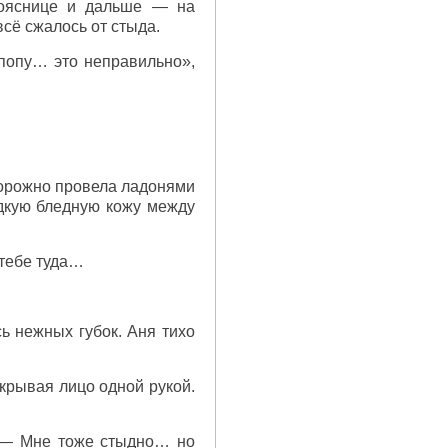
пояснице и дальше — на
всё сжалось от стыда.
попу… это неправильно»,
торожно провела ладонями
адкую бледную кожу между
тебе туда…
ь нежных губок. Аня тихо
крывая лицо одной рукой.
. — Мне тоже стыдно… но