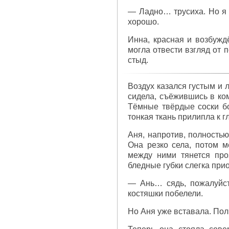
— Ладно… трусиха. Но я в
хорошо.
Инна, красная и возбуждё
могла отвести взгляд от 
стыд.
Воздух казался густым и 
сидела, съёжившись в ком
Тёмные твёрдые соски бо
тонкая ткань прилипла к 
Аня, напротив, полностью
Она резко села, потом м
между ними тянется про
бледные губки слегка прио
— Ань… сядь, пожалуйс
костяшки побелели.
Но Аня уже вставала. Полн