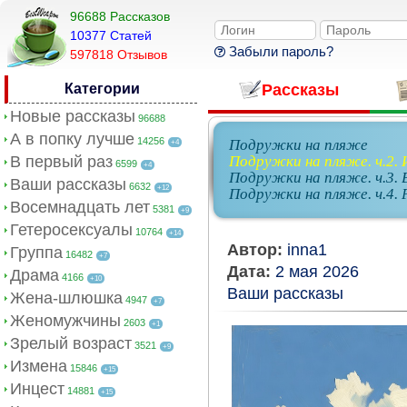
96688 Рассказов
10377 Cтатей
Забыли пароль?
597818 Отзывов
Категории
Рассказы
Новые рассказы
96688
А в попку лучше
14256
Подружки на пляже
+4
В первый раз
Подружки на пляже. ч.2. 
6599
+4
Подружки на пляже. ч.3.
Ваши рассказы
6632
+12
Подружки на пляже. ч.4.
Восемнадцать лет
5381
+9
Гетеросексуалы
10764
+14
Автор:
inna1
Группа
16482
+7
Дата:
2 мая 2026
Драма
4166
+10
Ваши рассказы
Жена-шлюшка
4947
+7
Женомужчины
2603
+1
Зрелый возраст
3521
+9
Измена
15846
+15
Инцест
14881
+15