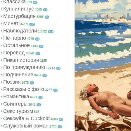
Классика
629
+2
Куннилингус
4565
+4
Мастурбация
3208
+4
Минет
16209
+10
Наблюдатели
10332
+13
Не порно
4049
+5
Остальное
1403
+7
Перевод
10541
+3
Пикап истории
1165
По принуждению
12713
+4
Подчинение
9457
+6
Поэзия
1678
+1
Рассказы с фото
3767
+1
Романтика
6721
+6
Свингеры
2642
+2
Секс туризм
875
Сексwife & Cuckold
4088
+5
Служебный роман
2778
+4