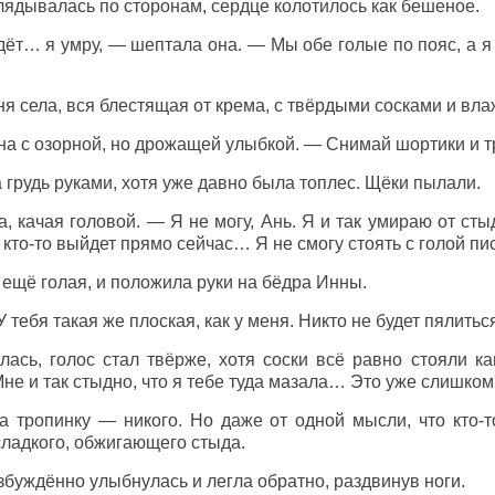
лядывалась по сторонам, сердце колотилось как бешеное.
дёт… я умру, — шептала она. — Мы обе голые по пояс, а я
ня села, вся блестящая от крема, с твёрдыми сосками и вла
на с озорной, но дрожащей улыбкой. — Снимай шортики и тр
грудь руками, хотя уже давно была топлес. Щёки пылали.
качая головой. — Я не могу, Ань. Я и так умираю от стыд
г кто-то выйдет прямо сейчас… Я не смогу стоять с голой пис
 ещё голая, и положила руки на бёдра Инны.
 тебя такая же плоская, как у меня. Никто не будет пялить
ась, голос стал твёрже, хотя соски всё равно стояли к
не и так стыдно, что я тебе туда мазала… Это уже слишком.
а тропинку — никого. Но даже от одной мысли, что кто-т
сладкого, обжигающего стыда.
збуждённо улыбнулась и легла обратно, раздвинув ноги.