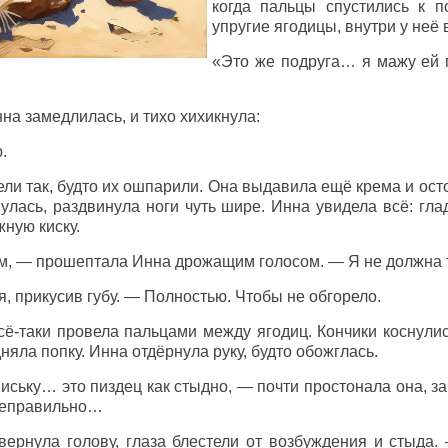
когда пальцы спустились к 
упругие ягодицы, внутри у неё 
«Это же подруга… я мажу ей 
на замедлилась, и тихо хихикнула:
.
ели так, будто их ошпарили. Она выдавила ещё крема и ос
улась, раздвинула ноги чуть шире. Инна увидела всё: гл
жную киску.
, — прошептала Инна дрожащим голосом. — Я не должна 
 прикусив губу. — Полностью. Чтобы не обгорело.
сё-таки провела пальцами между ягодиц. Кончики коснулис
няла попку. Инна отдёрнула руку, будто обожглась.
ську… это пиздец как стыдно, — почти простонала она, за
неправильно…
ернула голову, глаза блестели от возбуждения и стыда