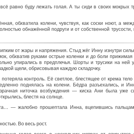
сё равно буду лежать голая. А ты сиди в своих мокрых тр
нная, обхватила колени, чувствуя, как соски ноют, а меж
полностью обнажённой подруги и от собственной трусости,
липким от жары и напряжения. Стыд жёг Инну изнутри силь
ок, обхватив руками острые коленки и до боли прижимая и
льно упирались в предплечья. Шорты и трусики на ней 
гладкой щели, обрисовывая каждую складочку.
 потеряла контроль. Её светлое, блестящее от крема тело
едленно поднялась на колени. Бёдра разъехались, и Инн
зрачная ниточка возбуждения — киска Ани была уже с
ткрылись, блестя на солнце.
та… — жалобно прошептала Инна, вцепившись пальцами
остью. Во весь рост.