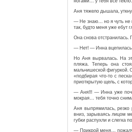
ногами… у тебя всё текло…
Аня тяжело дышала, уткну
— Не знаю… но я чуть не 
так, будто меня уже ебут
Она снова отстранилась. 
— Нет! — Инна вцепилась 
Но Аня вырвалась. На э
пляжа. Теперь она стоя
мальчишеской фигуркой. О
«подбирая что-то с песка
приоткрытую щель, с кото
— Аня!!! — Инна уже поч
мокрая… тебя точно сним
Аня выпрямилась, резко 
вниз, зарываясь лицом ме
губки распухли и слегка п
— Прикрой меня… пожалуй