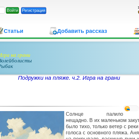
Регистрация
Статьи
Добавить рассказ
Игра на грани
 Волейболисты
 Рыбак
Подружки на пляже. ч.2. Игра на грани
Солнце палило
нещадно. В их маленьком заку
было тихо, только ветер с рек
голоса с основного пляжа. Ан
на покрывале, раскинув руки и