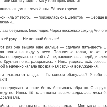
 они могли увидеть, как у тебя щель блестит!
вшись лицом в плечо Инны. Её тело горело.
кончила от этого… — призналась она шёпотом. — Сердце в 
 глазами…
Глаза безумные, блестящие. Через несколько секунд Аня оп
в её руку. — Не вставай больше!
тот раз она вышла ещё дальше — сделала пять-шесть ша
ла почти на виду у всех. Полностью голая, тонкая, 
на повернулась спиной к Инне, наклонилась вперёд и слег
». Круглая попка раскрылась, и Инна увидела всё: розов
рой медленно капала прозрачная струйка возбуждения.
ти плакала от стыда. — Ты совсем ебанулась?! У тебя в
ают!
развернулась и почти бегом бросилась обратно. Она рух
жду ног Инны. Её голая попка высоко задралась, киска б
одрагивали.
ста… — стонала она, голос срывался. — Мне так стыдно…