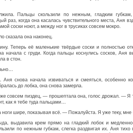
олжила. Пальцы скользили по нежным, гладким губкам
ый раз, когда она касалась чувствительного места, Аня вз
амой соски ноют, а между ног в трусиках совсем мокро.
 сказала она наконец.
ину. Теперь её маленькие твёрдые соски и полностью от
а начала с груди. Когда пальцы коснулись сосков, Аня в
ла в стон.
льно…
. Аня снова начала извиваться и смеяться, особенно к
бралась до лобка, она снова замерла.
же совсем пиздец, — прошептала она, голос дрожал. — Я
ит, как я тебе туда пальцами…
ноги шире, показывая всё. — Пожалуйста. Я уже теку, мне
ыда, выдавила крем прямо на гладкий лобок и медленно
льзили по нежным губкам, слегка раздвигая их. Аня тихо