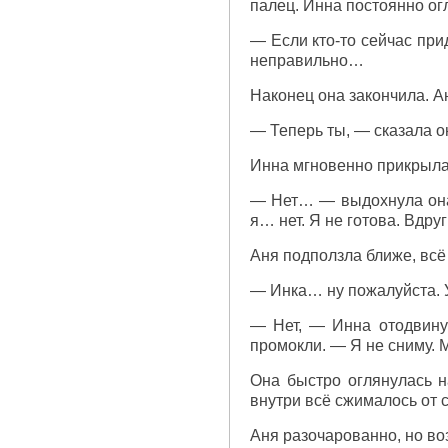
палец. Инна постоянно ог
— Если кто-то сейчас при
неправильно…
Наконец она закончила. А
— Теперь ты, — сказала о
Инна мгновенно прикрыла 
— Нет… — выдохнула она, 
я… нет. Я не готова. Вдру
Аня подползла ближе, всё
— Инка… ну пожалуйста. У
— Нет, — Инна отодвинул
промокли. — Я не сниму. М
Она быстро оглянулась н
внутри всё сжималось от 
Аня разочарованно, но во