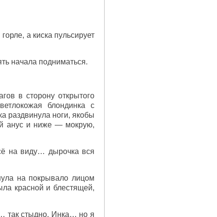
горле, а киска пульсирует
ять начала подниматься.
гов в сторону открытого
светлокожая блондинка с
ка раздвинула ноги, якобы
ый анус и ниже — мокрую,
сё на виду… дырочка вся
нула на покрывало лицом
ыла красной и блестящей,
 так стыдно, Инка… но я