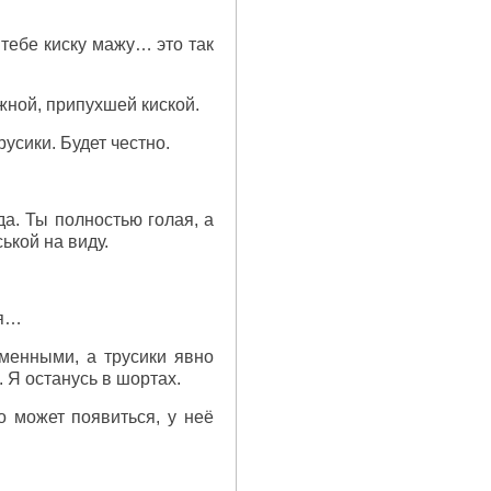
 тебе киску мажу… это так
жной, припухшей киской.
усики. Будет честно.
а. Ты полностью голая, а
ькой на виду.
ся…
аменными, а трусики явно
 Я останусь в шортах.
о может появиться, у неё