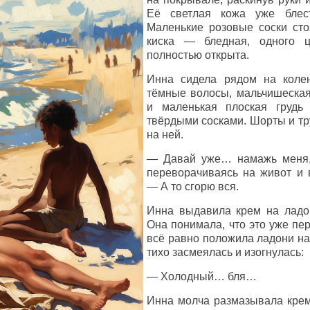
Её светлая кожа уже блес
Маленькие розовые соски сто
киска — бледная, одного 
полностью открыта.
Инна сидела рядом на колен
тёмные волосы, мальчишеская
и маленькая плоская грудь
твёрдыми сосками. Шорты и тр
на ней.
— Давай уже… намажь меня,
переворачиваясь на живот и 
— А то сгорю вся.
Инна выдавила крем на ладон
Она понимала, что это уже пер
всё равно положила ладони на 
тихо засмеялась и изогнулась:
— Холодный… бля…
Инна молча размазывала крем