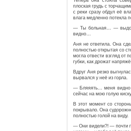
Теперь она стояла сове
плоская грудь с торчащим
с реки сразу обдул её вл
влага медленно потекла п
— Ты больная… — выдох
видно…
Аня не ответила. Она сде
полностью открытая со ст
могла отвести взгляд от п
губки, как дрожат напряж
Вдруг Аня резко выгнулас
вырвался у неё из горла.
— Бляяять… меня видно…
сейчас на мою голую кис
В этот момент со сторон
покрывало. Она судорожно
полностью голой на виду.
— Они видели?! — почти п