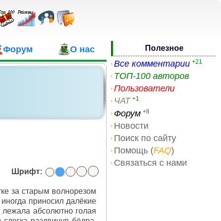
Полезное
Форум
О нас
+21
Все комментарии
ТОП-100 авторов
Пользователи
+1
ЧАТ
+8
Форум
Новости
Поиск по сайту
Помощь (
FAQ
)
Связаться с нами
Шрифт:
тке за старым волнорезом
и иногда приносил далёкие
я лежала абсолютно голая
 слегка раздвинув бёдра.