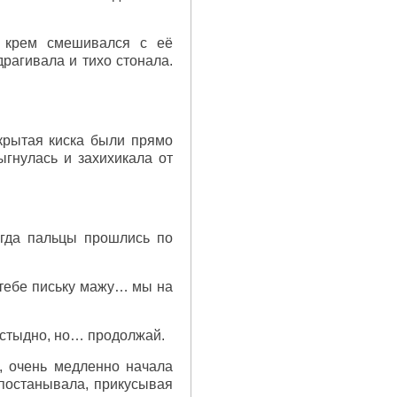
, крем смешивался с её
драгивала и тихо стонала.
крытая киска были прямо
ыгнулась и захихикала от
огда пальцы прошлись по
 тебе письку мажу… мы на
 стыдно, но… продолжай.
, очень медленно начала
 постанывала, прикусывая