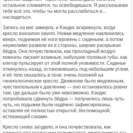
остальное сломается, ты освободишься. Я рассказываю
тебе всё это, чтобы ты могла расслабиться и...
насладиться.
Запись на миг замерла, и Кэндис вскрикнула, когда
кресло внезапно ожило. Ножки медленно наклонились
вверх, поднимая её ноги вровень с сиденьем, а потом
неумолимо развели их в стороны, широко раскрывая
бёдра. Она почувствовала, как прохладный воздух
комнаты ласкает влажные, набухшие половые губы, как
клитор пульсирует от этой полной уязвимости. Сиденье
откинулось назад, остановившись под небольшим углом,
и её тело оказалось в позе, очень похожей на
гинекологическое кресло. Движение было медленным,
чувствительным к давлению — оно остановилось ровно
там, где дальше было уже невозможно. Кэндис
попробовала сдвинуть бёдра — получилось лишь чуть-
чуть, но лодыжки были надёжно зафиксированы,
оставляя её полностью открытой, беспомощной,
истекающей соками.
Кресло снова загудело, и она почувствовала, как
подушка под ягодицами поднимается, приподнимая таз