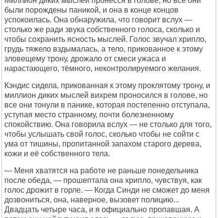
Миллион диких мыслей пронёсся в голове, но все они
были порождены паникой, и она в конце концов
успокоилась. Она обнаружила, что говорит вслух —
столько же ради звука собственного голоса, сколько и
чтобы сохранить ясность мыслей. Голос звучал хрипло,
грудь тяжело вздымалась, а тело, прикованное к этому
зловещему трону, дрожало от смеси ужаса и
нарастающего, тёмного, неконтролируемого желания.
Кэндис сидела, прикованная к этому проклятому трону, и
миллион диких мыслей вихрем проносился в голове, но
все они тонули в панике, которая постепенно отступала,
уступая место странному, почти болезненному
спокойствию. Она говорила вслух — не столько для того,
чтобы услышать свой голос, сколько чтобы не сойти с
ума от тишины, пропитанной запахом старого дерева,
кожи и её собственного тела.
— Меня хватятся на работе не раньше понедельника
после обеда, — прошептала она хрипло, чувствуя, как
голос дрожит в горле. — Когда Синди не сможет до меня
дозвониться, она, наверное, вызовет полицию...
Двадцать четыре часа, и я официально пропавшая. А