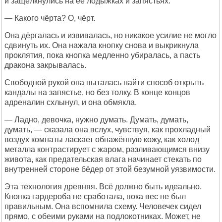
и защёлкнулись на её лодыжках и запястьях.
— Какого чёрта? О, чёрт.
Она дёргалась и извивалась, но никакое усилие не могло
сдвинуть их. Она нажала кнопку снова и выкрикнула
проклятия, пока кнопка медленно убиралась, а пасть
дракона закрывалась.
Свободной рукой она пыталась найти способ открыть
кандалы на запястье, но без толку. В конце концов
адреналин схлынул, и она обмякла.
— Ладно, девочка, нужно думать. Думать, думать,
думать, — сказала она вслух, чувствуя, как прохладный
воздух комнаты ласкает обнажённую кожу, как холод
металла контрастирует с жаром, разливающимся внизу
живота, как предательская влага начинает стекать по
внутренней стороне бёдер от этой безумной уязвимости.
Эта технология древняя. Всё должно быть идеально.
Кнопка гардероба не сработала, пока вес не был
правильным. Она вспомнила схему. Человечек сидел
прямо, с обеими руками на подлокотниках. Может, не