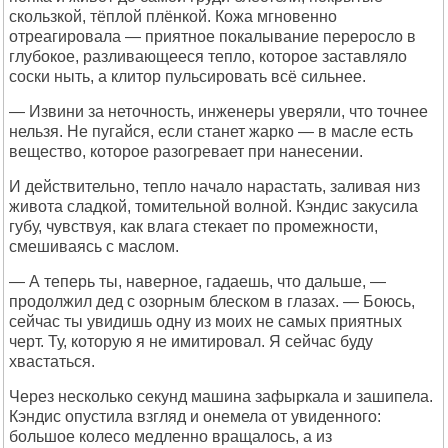
скользкой, тёплой плёнкой. Кожа мгновенно
отреагировала — приятное покалывание переросло в
глубокое, разливающееся тепло, которое заставляло
соски ныть, а клитор пульсировать всё сильнее.
— Извини за неточность, инженеры уверяли, что точнее
нельзя. Не пугайся, если станет жарко — в масле есть
вещество, которое разогревает при нанесении.
И действительно, тепло начало нарастать, заливая низ
живота сладкой, томительной волной. Кэндис закусила
губу, чувствуя, как влага стекает по промежности,
смешиваясь с маслом.
— А теперь ты, наверное, гадаешь, что дальше, —
продолжил дед с озорным блеском в глазах. — Боюсь,
сейчас ты увидишь одну из моих не самых приятных
черт. Ту, которую я не имитировал. Я сейчас буду
хвастаться.
Через несколько секунд машина зафыркала и зашипела.
Кэндис опустила взгляд и онемела от увиденного:
большое колесо медленно вращалось, а из