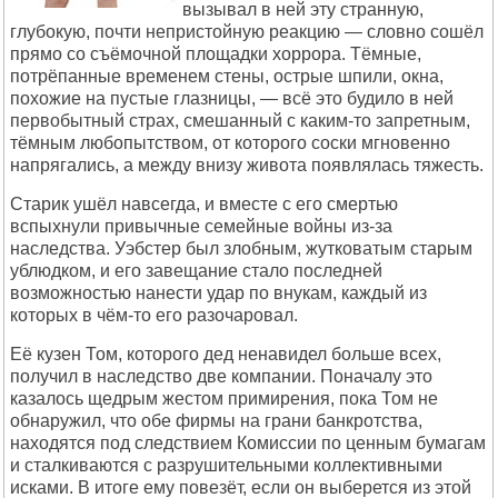
вызывал в ней эту странную,
глубокую, почти непристойную реакцию — словно сошёл
прямо со съёмочной площадки хоррора. Тёмные,
потрёпанные временем стены, острые шпили, окна,
похожие на пустые глазницы, — всё это будило в ней
первобытный страх, смешанный с каким-то запретным,
тёмным любопытством, от которого соски мгновенно
напрягались, а между внизу живота появлялась тяжесть.
Старик ушёл навсегда, и вместе с его смертью
вспыхнули привычные семейные войны из-за
наследства. Уэбстер был злобным, жутковатым старым
ублюдком, и его завещание стало последней
возможностью нанести удар по внукам, каждый из
которых в чём-то его разочаровал.
Её кузен Том, которого дед ненавидел больше всех,
получил в наследство две компании. Поначалу это
казалось щедрым жестом примирения, пока Том не
обнаружил, что обе фирмы на грани банкротства,
находятся под следствием Комиссии по ценным бумагам
и сталкиваются с разрушительными коллективными
исками. В итоге ему повезёт, если он выберется из этой