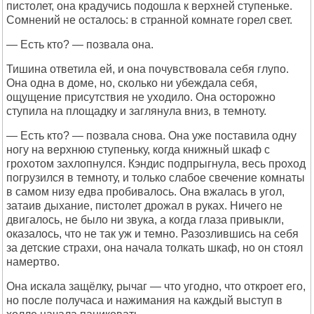
пистолет, она крадучись подошла к верхней ступеньке.
Сомнений не осталось: в странной комнате горел свет.
— Есть кто? — позвала она.
Тишина ответила ей, и она почувствовала себя глупо.
Она одна в доме, но, сколько ни убеждала себя,
ощущение присутствия не уходило. Она осторожно
ступила на площадку и заглянула вниз, в темноту.
— Есть кто? — позвала снова. Она уже поставила одну
ногу на верхнюю ступеньку, когда книжный шкаф с
грохотом захлопнулся. Кэндис подпрыгнула, весь проход
погрузился в темноту, и только слабое свечение комнаты
в самом низу едва пробивалось. Она вжалась в угол,
затаив дыхание, пистолет дрожал в руках. Ничего не
двигалось, не было ни звука, а когда глаза привыкли,
оказалось, что не так уж и темно. Разозлившись на себя
за детские страхи, она начала толкать шкаф, но он стоял
намертво.
Она искала защёлку, рычаг — что угодно, что откроет его,
но после получаса и нажимания на каждый выступ в