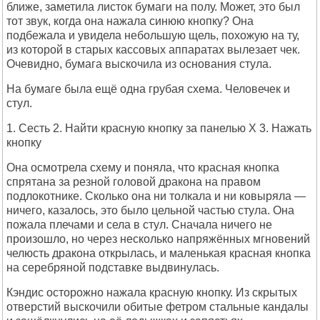
ближе, заметила листок бумаги на полу. Может, это был
тот звук, когда она нажала синюю кнопку? Она
подбежала и увидела небольшую щель, похожую на ту,
из которой в старых кассовых аппаратах вылезает чек.
Очевидно, бумага выскочила из основания стула.
На бумаге была ещё одна грубая схема. Человечек и
стул.
1. Сесть 2. Найти красную кнопку за панелью X 3. Нажать
кнопку
Она осмотрела схему и поняла, что красная кнопка
спрятана за резной головой дракона на правом
подлокотнике. Сколько она ни толкала и ни ковыряла —
ничего, казалось, это было цельной частью стула. Она
пожала плечами и села в стул. Сначала ничего не
произошло, но через несколько напряжённых мгновений
челюсть дракона открылась, и маленькая красная кнопка
на серебряной подставке выдвинулась.
Кэндис осторожно нажала красную кнопку. Из скрытых
отверстий выскочили обитые фетром стальные кандалы