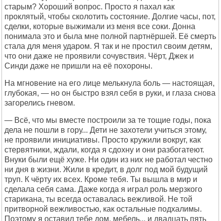
старым? Хороший вопрос. Просто я пахал как
проклятый, чтобы сколотить состояние. Долгие часы, пот,
сделки, которые выжимали из меня все соки. Донна
понимала это и была мне полной партнёршей. Её смерть
стала для меня ударом. Я так и не простил своим детям,
что они даже не проявили сочувствия. Чёрт, Джек и
Синди даже не пришли на её похороны.
На мгновение на его лице мелькнула боль — настоящая,
глубокая, — но он быстро взял себя в руки, и глаза снова
загорелись гневом.
— Всё, что мы вместе построили за те тощие годы, пока
дела не пошли в гору... Дети не захотели учиться этому,
не проявили инициативы. Просто кружили вокруг, как
стервятники, ждали, когда я сдохну и они разбогатеют.
Внуки были ещё хуже. Ни один из них не работал честно
ни дня в жизни. Жили в кредит, в долг под мой будущий
труп. К чёрту их всех. Кроме тебя. Ты вышла в мир и
сделала себя сама. Даже когда я играл роль мерзкого
старикана, ты всегда оставалась вежливой. Не той
притворной вежливостью, как остальные подхалимы.
Поэтому я оставил тебе дом, мебель... и двадцать пять