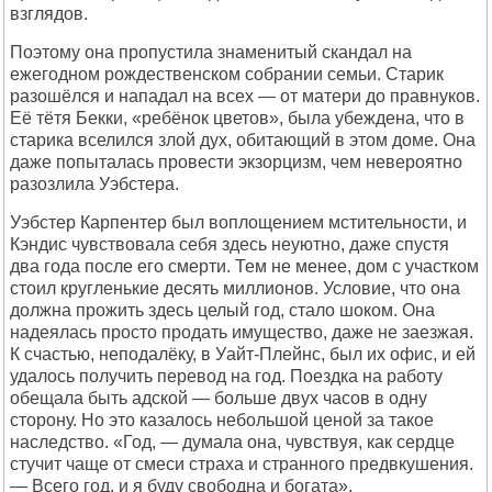
взглядов.
Поэтому она пропустила знаменитый скандал на
ежегодном рождественском собрании семьи. Старик
разошёлся и нападал на всех — от матери до правнуков.
Её тётя Бекки, «ребёнок цветов», была убеждена, что в
старика вселился злой дух, обитающий в этом доме. Она
даже попыталась провести экзорцизм, чем невероятно
разозлила Уэбстера.
Уэбстер Карпентер был воплощением мстительности, и
Кэндис чувствовала себя здесь неуютно, даже спустя
два года после его смерти. Тем не менее, дом с участком
стоил кругленькие десять миллионов. Условие, что она
должна прожить здесь целый год, стало шоком. Она
надеялась просто продать имущество, даже не заезжая.
К счастью, неподалёку, в Уайт-Плейнс, был их офис, и ей
удалось получить перевод на год. Поездка на работу
обещала быть адской — больше двух часов в одну
сторону. Но это казалось небольшой ценой за такое
наследство. «Год, — думала она, чувствуя, как сердце
стучит чаще от смеси страха и странного предвкушения.
— Всего год, и я буду свободна и богата».