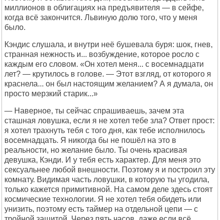
миллионов в облигациях на предъявителя — в сейфе,
когда всё закончится. Львиную долю того, что у меня
было.
Кэндис слушала, и внутри неё бушевала буря: шок, гнев,
странная нежность и... возбуждение, которое росло с
каждым его словом. «Он хотел меня... с восемнадцати
лет? — крутилось в голове. — Этот взгляд, от которого я
краснела... он был настоящим желанием? А я думала, он
просто мерзкий старик...»
— Наверное, ты сейчас спрашиваешь, зачем эта
сташная ловушка, если я не хотел тебе зла? Ответ прост:
я хотел трахнуть тебя с того дня, как тебе исполнилось
восемнадцать. Я никогда бы не пошёл на это в
реальности, но желание было. Ты очень красивая
девушка, Кэнди. И у тебя есть характер. Для меня это
сексуальнее любой внешности. Поэтому я и построил эту
комнату. Видимая часть ловушки, в которую ты угодила,
только кажется примитивной. На самом деле здесь стоят
космические технологии. Я не хотел тебя обидеть или
унизить, поэтому есть таймер на отдельной цепи — с
тройной защитой. Через пять часов, даже если всё