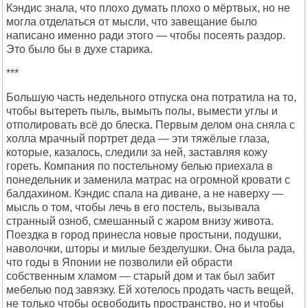
Кэндис знала, что плохо думать плохо о мёртвых, но не
могла отделаться от мысли, что завещание было
написано именно ради этого — чтобы посеять раздор.
Это было бы в духе старика.
***
Большую часть недельного отпуска она потратила на то,
чтобы вытереть пыль, вымыть полы, вымести углы и
отполировать всё до блеска. Первым делом она сняла с
холла мрачный портрет деда — эти тяжёлые глаза,
которые, казалось, следили за ней, заставляя кожу
гореть. Компания по постельному белью приехала в
понедельник и заменила матрас на огромной кровати с
балдахином. Кэндис спала на диване, а не наверху —
мысль о том, чтобы лечь в его постель, вызывала
странный озноб, смешанный с жаром внизу живота.
Поездка в город принесла новые простыни, подушки,
наволочки, шторы и милые безделушки. Она была рада,
что годы в Японии не позволили ей обрасти
собственным хламом — старый дом и так был забит
мебелью под завязку. Ей хотелось продать часть вещей,
не только чтобы освободить пространство, но и чтобы