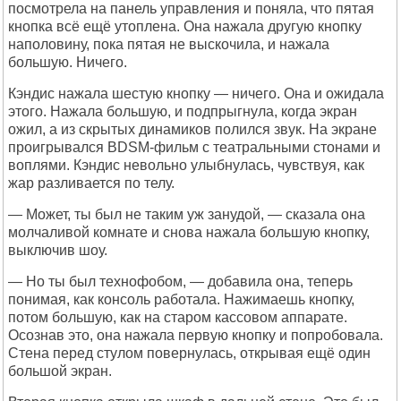
посмотрела на панель управления и поняла, что пятая
кнопка всё ещё утоплена. Она нажала другую кнопку
наполовину, пока пятая не выскочила, и нажала
большую. Ничего.
Кэндис нажала шестую кнопку — ничего. Она и ожидала
этого. Нажала большую, и подпрыгнула, когда экран
ожил, а из скрытых динамиков полился звук. На экране
проигрывался BDSM-фильм с театральными стонами и
воплями. Кэндис невольно улыбнулась, чувствуя, как
жар разливается по телу.
— Может, ты был не таким уж занудой, — сказала она
молчаливой комнате и снова нажала большую кнопку,
выключив шоу.
— Но ты был технофобом, — добавила она, теперь
понимая, как консоль работала. Нажимаешь кнопку,
потом большую, как на старом кассовом аппарате.
Осознав это, она нажала первую кнопку и попробовала.
Стена перед стулом повернулась, открывая ещё один
большой экран.