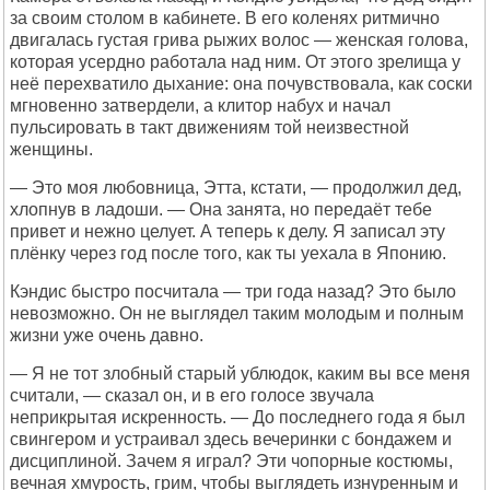
за своим столом в кабинете. В его коленях ритмично
двигалась густая грива рыжих волос — женская голова,
которая усердно работала над ним. От этого зрелища у
неё перехватило дыхание: она почувствовала, как соски
мгновенно затвердели, а клитор набух и начал
пульсировать в такт движениям той неизвестной
женщины.
— Это моя любовница, Этта, кстати, — продолжил дед,
хлопнув в ладоши. — Она занята, но передаёт тебе
привет и нежно целует. А теперь к делу. Я записал эту
плёнку через год после того, как ты уехала в Японию.
Кэндис быстро посчитала — три года назад? Это было
невозможно. Он не выглядел таким молодым и полным
жизни уже очень давно.
— Я не тот злобный старый ублюдок, каким вы все меня
считали, — сказал он, и в его голосе звучала
неприкрытая искренность. — До последнего года я был
свингером и устраивал здесь вечеринки с бондажем и
дисциплиной. Зачем я играл? Эти чопорные костюмы,
вечная хмурость, грим, чтобы выглядеть изнуренным и