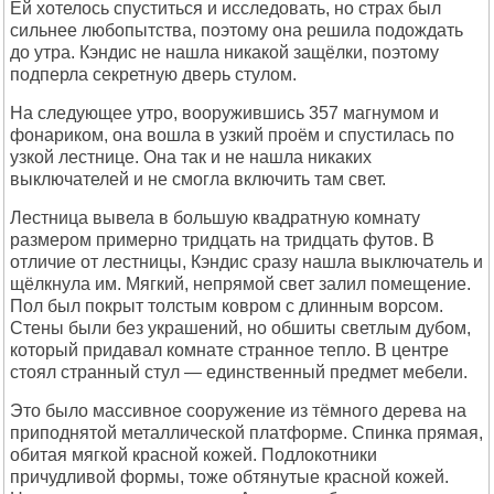
Ей хотелось спуститься и исследовать, но страх был
сильнее любопытства, поэтому она решила подождать
до утра. Кэндис не нашла никакой защёлки, поэтому
подперла секретную дверь стулом.
На следующее утро, вооружившись 357 магнумом и
фонариком, она вошла в узкий проём и спустилась по
узкой лестнице. Она так и не нашла никаких
выключателей и не смогла включить там свет.
Лестница вывела в большую квадратную комнату
размером примерно тридцать на тридцать футов. В
отличие от лестницы, Кэндис сразу нашла выключатель и
щёлкнула им. Мягкий, непрямой свет залил помещение.
Пол был покрыт толстым ковром с длинным ворсом.
Стены были без украшений, но обшиты светлым дубом,
который придавал комнате странное тепло. В центре
стоял странный стул — единственный предмет мебели.
Это было массивное сооружение из тёмного дерева на
приподнятой металлической платформе. Спинка прямая,
обитая мягкой красной кожей. Подлокотники
причудливой формы, тоже обтянутые красной кожей.