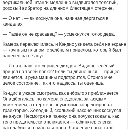
вертикальной штанги медленно выдвигался толстый,
розовый вибратор на длинном блестящем стержне.
— О нет... — выдохнула она, начиная дёргаться в
кандалах.
— Разве он не красавец? — усмехнулся голос деда.
Камера переключилась, и Кэндис увидела себя на экране
— крупным планом, с зелёным прицелом, который был
нацелен на её анус.
— Я называю это «прицел дилдо». Видишь зелёный
прицел на твоей попке? Если ты двинешься — прицел
двинется, и рука машины подстроится. Стоило мне
целое состояние, так что надеюсь, ты оценишь.
Кэндис в ужасе смотрела, как вибратор приближается.
Она дёргалась, но камера следовала за каждым
движением, а стержень неумолимо корректировал
траекторию. Холодный, скользкий наконечник коснулся
её ануса. Несмотря на панику, она почувствовала, как
тело предательски откликается — сфинктер слегка
расслабился от масла и жара. Давление нарастало