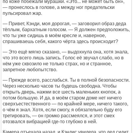
по коже побежали мурашки. «Это... не может быть он»,
— пронеслось в голове, а между ног предательски
пульсировал жар.
— Привет, Кэнди, моя дорогая, — заговорил образ деда
тёплым, бархатным голосом. — Я должен предположить,
что ты уже сидишь в моём кресле и, наверное,
спрашиваешь себя, какого чёрта здесь происходит?
— Это ещё мягко сказано, — выдохнула она, хотя знала,
что это всего лишь запись. Голос её звучал слабо, но в
нём уже сквозило не только страх, но и странное,
запретное любопытство.
— Прежде всего, расслабься. Ты в полной безопасности.
Через несколько часов ты будешь свободна. Чтобы
открыть дверь, нажми все шесть маленьких кнопок, а
потом большую. И да, в моём старом доме нет ничего
сверхъестественного — по крайней мере, ничего такого,
о чём я знал. Хотя, если смогу, я обязательно буду его
третировать, — он громко рассмеялся, и этот смех
отозвался вибрацией где-то глубоко в ней.
Камера отъехала назад, и Кэндис увидела, что дед сидит