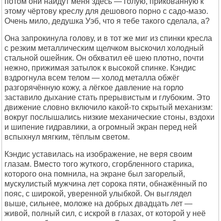
потом они найдут меня здесь — голую, прикованную к
этому чёртову креслу для дешового порно с садо-мазо.
Очень мило, дедушка Уэб, что я тебе такого сделала, а?
Она запрокинула голову, и в тот же миг из спинки кресла
с резким металлическим щелчком выскочил холодный
стальной ошейник. Он обхватил её шею плотно, почти
нежно, прижимая затылок к высокой спинке. Кэндис
вздрогнула всем телом — холод металла обжёг
разгорячённую кожу, а лёгкое давление на горло
заставило дыхание стать прерывистым и глубоким. Это
движение словно включило какой-то скрытый механизм:
вокруг послышались низкие механические стоны, вздохи
и шипение гидравлики, а огромный экран перед ней
вспыхнул мягким, тёплым светом.
Кэндис уставилась на изображение, не веря своим
глазам. Вместо того жуткого, сгорбленного старика,
которого она помнила, на экране был загорелый,
мускулистый мужчина лет сорока пяти, обнажённый по
пояс, с широкой, уверенной улыбкой. Он выглядел
выше, сильнее, моложе на добрых двадцать лет —
живой, полный сил, с искрой в глазах, от которой у неё