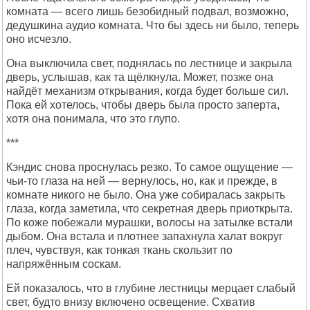
комната — всего лишь безобидный подвал, возможно,
дедушкина аудио комната. Что бы здесь ни было, теперь
оно исчезло.
Она выключила свет, поднялась по лестнице и закрыла
дверь, услышав, как та щёлкнула. Может, позже она
найдёт механизм открывания, когда будет больше сил.
Пока ей хотелось, чтобы дверь была просто заперта,
хотя она понимала, что это глупо.
***
Кэндис снова проснулась резко. То самое ощущение —
чьи-то глаза на ней — вернулось, но, как и прежде, в
комнате никого не было. Она уже собиралась закрыть
глаза, когда заметила, что секретная дверь приоткрыта.
По коже побежали мурашки, волосы на затылке встали
дыбом. Она встала и плотнее запахнула халат вокруг
плеч, чувствуя, как тонкая ткань скользит по
напряжённым соскам.
Ей показалось, что в глубине лестницы мерцает слабый
свет, будто внизу включено освещение. Схватив