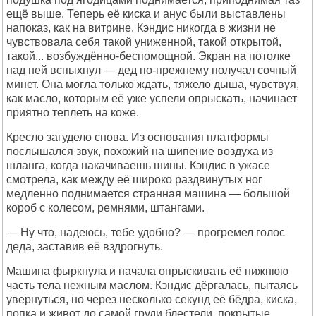
ещё выше. Теперь её киска и анус были выставлены
напоказ, как на витрине. Кэндис никогда в жизни не
чувствовала себя такой униженной, такой открытой,
такой... возбуждённо-беспомощной. Экран на потолке
над ней вспыхнул — дед по-прежнему получал сочный
минет. Она могла только ждать, тяжело дыша, чувствуя,
как масло, которым её уже успели опрыскать, начинает
приятно теплеть на коже.
Кресло загудело снова. Из основания платформы
послышался звук, похожий на шипение воздуха из
шланга, когда накачиваешь шины. Кэндис в ужасе
смотрела, как между её широко раздвинутых ног
медленно поднимается странная машина — большой
короб с колесом, ремнями, штангами.
— Ну что, надеюсь, тебе удобно? — прогремел голос
деда, заставив её вздрогнуть.
Машина фыркнула и начала опрыскивать её нижнюю
часть тела нежным маслом. Кэндис дёргалась, пытаясь
увернуться, но через несколько секунд её бёдра, киска,
попка и живот до самой груди блестели, покрытые