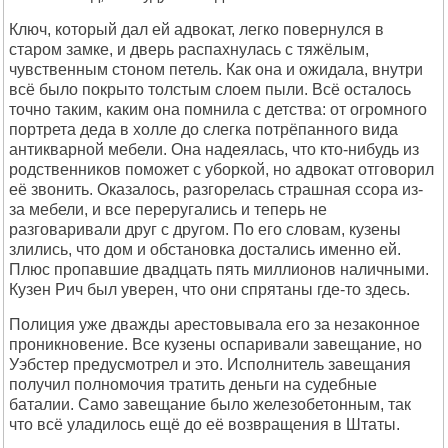
Ключ, который дал ей адвокат, легко повернулся в
старом замке, и дверь распахнулась с тяжёлым,
чувственным стоном петель. Как она и ожидала, внутри
всё было покрыто толстым слоем пыли. Всё осталось
точно таким, каким она помнила с детства: от огромного
портрета деда в холле до слегка потрёпанного вида
антикварной мебели. Она надеялась, что кто-нибудь из
родственников поможет с уборкой, но адвокат отговорил
её звонить. Оказалось, разгорелась страшная ссора из-
за мебели, и все переругались и теперь не
разговаривали друг с другом. По его словам, кузены
злились, что дом и обстановка достались именно ей.
Плюс пропавшие двадцать пять миллионов наличными.
Кузен Рич был уверен, что они спрятаны где-то здесь.
Полиция уже дважды арестовывала его за незаконное
проникновение. Все кузены оспаривали завещание, но
Уэбстер предусмотрел и это. Исполнитель завещания
получил полномочия тратить деньги на судебные
баталии. Само завещание было железобетонным, так
что всё уладилось ещё до её возвращения в Штаты.