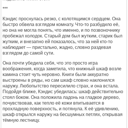
***
Кэндис проснулась резко, с колотящимся сердцем. Она
быстро обвела взглядом комнату. Что-то разбудило её,
но она не могла понять, что именно, и по позвоночнику
пробежал холодок. Старый дом был жутким, старик был
жутким, и внезапно ей показалось, что за ней кто-то
наблюдает — пристально, жадно, словно раздевая
взглядом до самой сути.
Она почти убедила себя, что это просто игра
воображения, когда заметила, что книжный шкаф возле
камина стоит чуть неровно. Книги были аккуратно
выстроены в ряды, но сам шкаф словно наклонился
наружу. Любопытство пересилило страх, и она встала.
Подойдя ближе, Кэндис убедилась: шкаф действительно
стоял боком. Она положила ладонь на гладкое дерево,
почувствовав, как тепло её кожи впитывается в
прохладную поверхность, и потянула. К её удивлению,
шкаф открылся наружу на бесшумных петлях, открывая
тёмную лестницу.