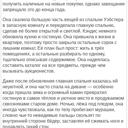
получить наличные на новые покупки, однако завещание
запрещало это до конца года.
Она свалила большую часть вещей из спальни Уэбстера
в запасную комнату и переделала главную спальню,
сделав её более открытой и светлой. Кэндис немного
обновила кухню и гостиную. Она привыкла к жизни в
квартире, поэтому просто закрыла остальные сорок с
лишним комнат. Её план был прост: жить в трёх
помещениях, а остальные разбирать по одному,
тщательно описывая содержимое. Она надеялась
составить каталог на все предметы, прежде чем
вызывать аукционистов.
Даже после обновления главная спальня казалась ей
неуютной, и она часто спала на диване — особенно
когда пришла зима и огромный камин превратил
гостиную в самое тёплое и уютное место в продуваемом
сквозняками старом доме. Ночью, лёжа под пледом, она
иногда чувствовала, как по телу пробегают мурашки,
словно чьи-то невидимые пальцы скользят по
внутренней стороне бёдер, заставляя её сжимать ноги и
подавлять тихий стон.