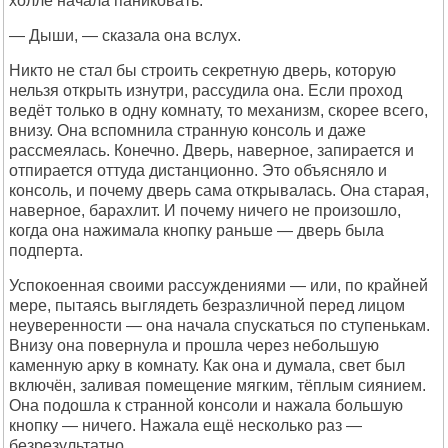
холле начала паниковать.
— Дыши, — сказала она вслух.
Никто не стал бы строить секретную дверь, которую
нельзя открыть изнутри, рассудила она. Если проход
ведёт только в одну комнату, то механизм, скорее всего,
внизу. Она вспомнила странную консоль и даже
рассмеялась. Конечно. Дверь, наверное, запирается и
отпирается оттуда дистанционно. Это объясняло и
консоль, и почему дверь сама открывалась. Она старая,
наверное, барахлит. И почему ничего не произошло,
когда она нажимала кнопку раньше — дверь была
подперта.
Успокоенная своими рассуждениями — или, по крайней
мере, пытаясь выглядеть безразличной перед лицом
неуверенности — она начала спускаться по ступенькам.
Внизу она повернула и прошла через небольшую
каменную арку в комнату. Как она и думала, свет был
включён, заливая помещение мягким, тёплым сиянием.
Она подошла к странной консоли и нажала большую
кнопку — ничего. Нажала ещё несколько раз —
безрезультатно.