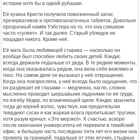
истории хотя бы в одной рубашке.
Её кузина Кристи получила пожизненный запас
презервативов и противозачаточных таблеток. Довольно
прозрачный намёк Уэбстера на то, что она слишком
часто «гуляет». И так далее. Старый ублюдок не
пощадил никого. Кроме неё.
Её мать была любимицей старика — насколько он
вообще был способен любить своих детей. Кэндис
всегда держали подальше от деда. В те редкие моменты,
когда она оказывалась рядом, она вела себя вежливо и
тихо. На самом деле он вызывал у неё отвращение.
Когда она повзрослела, у неё всегда было ощущение, что
он раздевает её глазами — медленно, нагло, словно
мысленно проводит шершавыми ладонями по её груди,
по изгибу бёдер, по влажнеющей щели. Кэндис краснела
тогда до корней волос, чувствуя, как предательски
твердеют соски и как жаркая влага пропитывает трусики,
хотя разум кричал: «Это мерзко!». К счастью, вскоре
после окончания университета её перевели в токийский
офис, и большую часть последних пяти лет его жизни она
провела за границей, подальше от этих жгучих, стыдных