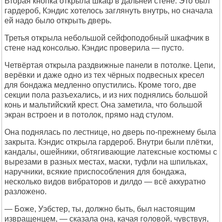
Вторая кнопка открыла шкаф в дальней стене. Это был
гардероб, Кэндис хотелось заглянуть внутрь, но сначала
ей надо было открыть дверь.
Третья открыла небольшой сейфоподобный шкафчик в
стене над консолью. Кэндис проверила — пусто.
Четвёртая открыла раздвижные панели в потолке. Цепи,
верёвки и даже одно из тех чёрных подвесных кресел
для бондажа медленно опустились. Кроме того, две
секции пола разъехались, и из них поднялись большой
конь и мальтийский крест. Она заметила, что большой
экран встроен и в потолок, прямо над стулом.
Она поднялась по лестнице, но дверь по-прежнему была
закрыта. Кэндис открыла гардероб. Внутри были плётки,
кандалы, ошейники, обтягивающие латексные костюмы с
вырезами в разных местах, маски, туфли на шпильках,
наручники, всякие приспособления для бондажа,
несколько видов вибраторов и дилдо — всё аккуратно
разложено.
— Боже, Уэбстер, ты, должно быть, был настоящим
извращенцем, — сказала она, качая головой, чувствуя,