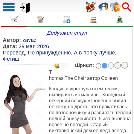
Дедушкин стул
Автор:
zavaz
Дата:
29 мая 2026
Перевод
,
По принуждению
,
А в попку лучше
,
Фетиш
Шрифт:
T
homas The Chair автор Colleen
Кэндис вздрогнула всем телом,
выбираясь из машины. Холодный
вечерний воздух мгновенно обвил
её кожу, но дрожь, что прокатилась
по позвоночнику и разлилась тёплой
волной внизу живота, была вызвана
вовсе не погодой. Старый
викторианский дом её деда всегда