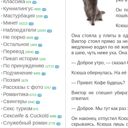
Классика
629
+2
Куннилингус
4565
Он по
+4
Мастурбация
пошёл
3208
+3
Минет
16213
+11
Ксюша
Наблюдатели
10334
+11
Она стояла у плиты в од
Не порно
4049
+3
Виктор стоял прямо за не
Остальное
1404
+7
медленно водил по её жив
Перевод
10542
в шею, чуть ниже уха. Она
+3
Пикап истории
1165
— Доброе утро, — сказал 
По принуждению
12713
+3
Подчинение
Ксюша обернулась. На её 
9459
+7
Поэзия
1678
— Привет. Кофе будешь?
Рассказы с фото
3767
+1
Виктор не спешил убират
Романтика
6723
+6
ответил:
Свингеры
2642
+1
Секс туризм
— Доброе. Мы тут как раз 
875
Сексwife & Cuckold
4088
+3
Он наконец отпустил Ксюш
Служебный роман
2778
скрываясь. Ксюша лишь с
+4