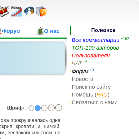
Полезное
Форум
О нас
+162
Все комментарии
ТОП-100 авторов
Пользователи
+5
ЧАТ
+31
Форум
Новости
Поиск по сайту
Помощь (
FAQ
)
Связаться с нами
Шрифт:
снова прокручивалась одна
крип кровати и низкий,
ым, беспокойным сном, но
е.