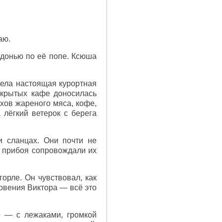
аю.
адонью по её попе. Ксюша
ела настоящая курортная
ткрытых кафе доносилась
ахов жареного мяса, кофе,
лёгкий ветерок с берега
и сланцах. Они почти не
в прибоя сопровождали их
горле. Он чувствовал, как
овения Виктора — всё это
е — с лежаками, громкой