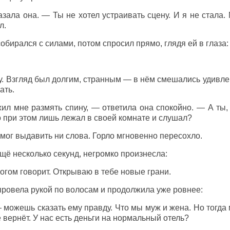
зала она. — Ты не хотел устраивать сцену. И я не стала. 
л.
обирался с силами, потом спросил прямо, глядя ей в глаза:
. Взгляд был долгим, странным — в нём смешались удивлен
ать.
л мне размять спину, — ответила она спокойно. — А ты, 
о при этом лишь лежал в своей комнате и слушал?
смог выдавить ни слова. Горло мгновенно пересохло.
щё несколько секунд, негромко произнесла:
ногом говорит. Открываю в тебе новые грани.
провела рукой по волосам и продолжила уже ровнее:
 можешь сказать ему правду. Что мы муж и жена. Но тогда
е вернёт. У нас есть деньги на нормальный отель?