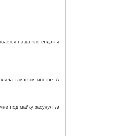
ивается наша «легенда» и
волила слишком многое. А
мне под майку засунул за