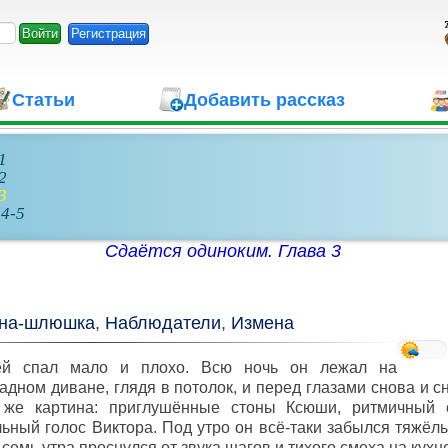
Регистрация
Статьи
Добавить рассказ
1
2
3
 4-5
Сдаётся одиноким. Глава 3
на-шлюшка
,
Наблюдатели
,
Измена
ей спал мало и плохо. Всю ночь он лежал на
адном диване, глядя в потолок, и перед глазами снова и 
 же картина: приглушённые стоны Ксюши, ритмичный с
ьный голос Виктора. Под утро он всё-таки забылся тяжёл
 семь утра проснулся от звука шагов и тихого смеха на кухн