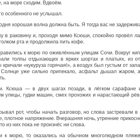
, на море сходим. Вдвоём.
его особенного не услышал.
одня хорошая волна должна быть. Я тогда вас не задержив
ку в раковину и, проходя мимо Ксюши, спокойно провёл л
голком рта и продолжила пить кофе.
равились к морю по оживлённым улицам Сочи. Вокруг кип
вали толпы отдыхающих в ярких шортах и платьях, из о
 кричали «кукуруза горячая!», а воздух был густым от зап
 Солнце уже сильно припекало, асфальт дышал жаром, а 
ть.
и. Ксюша — в двух шагах позади, в лёгком сарафане 
ум улицы, гудки машин, смех прохожих и нарастающий рё
рывал рот, чтобы начать разговор, но слова застревали в 
, плотное напряжение. Вчерашняя ночь, утренние прикосн
то из них пока не произнёс ни слова.
и к морю, то оказались на обычном многолюдном пляж