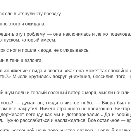
так еле вытянули эту поездку.
нно этого и ожидала.
ешить эту проблему, — она наклонилась и легко поцеловал
отпуском, который имеем.
ок с ног и пошла к воде, не оглядываясь.
ин в тени шезлонга.
лько жжение стыда и злости. «Как она может так спокойно 
ть?» Мысли крутились вокруг унижения, бессилия, того, 
й шум волн и тёплый солёный ветер с моря, мысли начали 
илось? — думал он, глядя в чистое небо. — Вчера был про
ам всё накрутил. Ничего страшного не произошло. Виктор
ддерживает легенду, как мы и договаривались. Да и вообщ
од. Нужно расслабиться и наслаждаться. Всё остальное — е
очти бессонной ночи тело быстро сдалось. Тёплый воздух