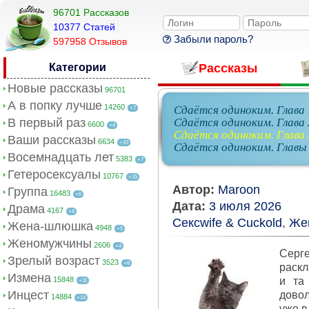
96701 Рассказов
10377 Cтатей
Забыли пароль?
597958 Отзывов
Категории
Рассказы
Новые рассказы
96701
А в попку лучше
14260
Сдаётся одиноким. Глава 
+7
В первый раз
Сдаётся одиноким. Глава 
6600
+4
Сдаётся одиноким. Глава 
Ваши рассказы
6634
+10
Сдаётся одиноким. Главы
Восемнадцать лет
5383
+7
Гетеросексуалы
10767
+15
Автор:
Maroon
Группа
16483
+6
Дата:
3 июля 2026
Драма
4167
+8
Сексwife & Cuckold
,
Же
Жена-шлюшка
4948
+5
Женомужчины
2606
+4
Серг
Зрелый возраст
3523
+8
раскл
Измена
15848
и та
+11
Инцест
довол
14884
+14
уже в