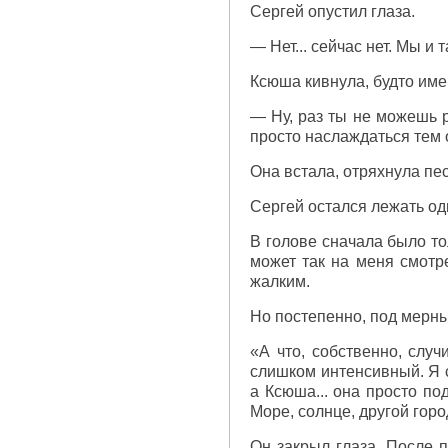
Сергей опустил глаза.
— Нет... сейчас нет. Мы и 
Ксюша кивнула, будто име
— Ну, раз ты не можешь р
просто наслаждаться тем 
Она встала, отряхнула пес
Сергей остался лежать од
В голове сначала было то
может так на меня смотре
жалким.
Но постепенно, под мерны
«А что, собственно, случ
слишком интенсивный. Я с
а Ксюша... она просто по
Море, солнце, другой гор
Он закрыл глаза. После п