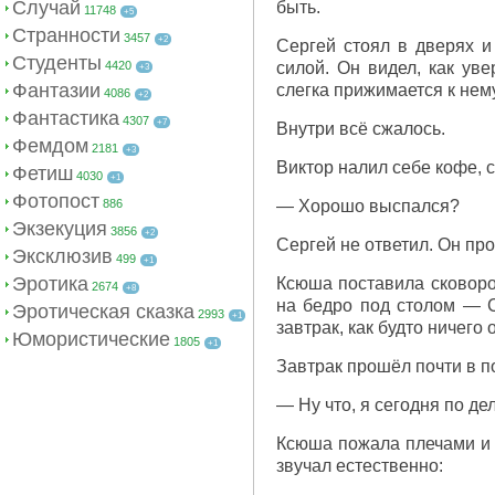
Случай
быть.
11748
+5
Странности
3457
+2
Сергей стоял в дверях и
Студенты
4420
силой. Он видел, как уве
+3
Фантазии
слегка прижимается к нем
4086
+2
Фантастика
4307
+7
Внутри всё сжалось.
Фемдом
2181
+3
Виктор налил себе кофе, 
Фетиш
4030
+1
Фотопост
886
— Хорошо выспался?
Экзекуция
3856
+2
Сергей не ответил. Он про
Эксклюзив
499
+1
Эротика
Ксюша поставила сковород
2674
+8
на бедро под столом — С
Эротическая сказка
2993
+1
завтрак, как будто ничего
Юмористические
1805
+1
Завтрак прошёл почти в п
— Ну что, я сегодня по де
Ксюша пожала плечами и п
звучал естественно: