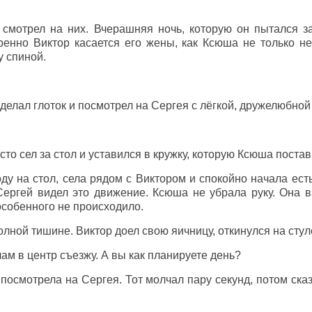
 смотрел на них. Вчерашняя ночь, которую он пытался з
ренно Виктор касается его жены, как Ксюша не только не
у спиной.
сделал глоток и посмотрел на Сергея с лёгкой, дружелюбной
сто сел за стол и уставился в кружку, которую Ксюша поста
у на стол, села рядом с Виктором и спокойно начала есть
ергей видел это движение. Ксюша не убрала руку. Она в
 особенного не происходило.
олной тишине. Виктор доел свою яичницу, откинулся на стул
лам в центр съезжу. А вы как планируете день?
осмотрела на Сергея. Тот молчал пару секунд, потом сказ