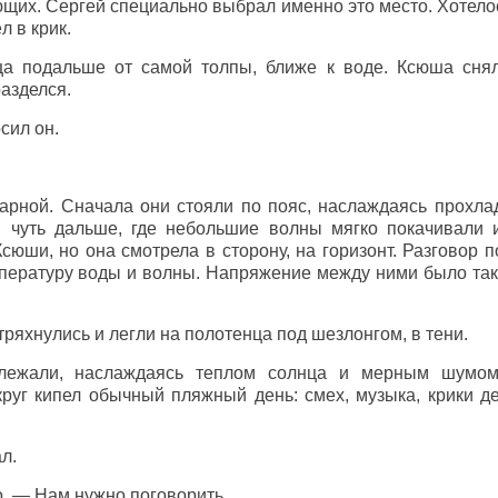
щих. Сергей специально выбрал именно это место. Хотелос
л в крик.
ца подальше от самой толпы, ближе к воде. Ксюша сня
разделся.
сил он.
парной. Сначала они стояли по пояс, наслаждаясь прохла
 чуть дальше, где небольшие волны мягко покачивали и
сюши, но она смотрела в сторону, на горизонт. Разговор 
мпературу воды и волны. Напряжение между ними было так
тряхнулись и легли на полотенца под шезлонгом, в тени.
 лежали, наслаждаясь теплом солнца и мерным шумо
круг кипел обычный пляжный день: смех, музыка, крики де
л.
о. — Нам нужно поговорить.