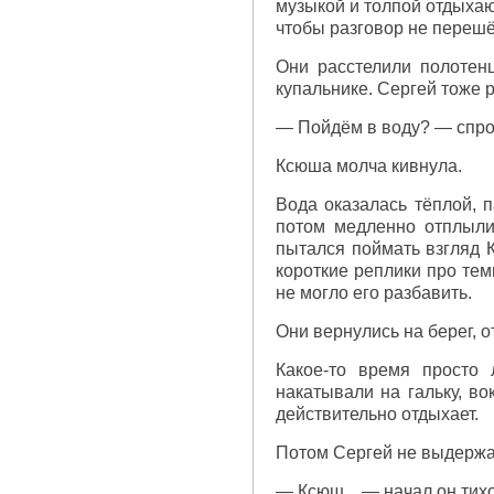
музыкой и толпой отдыхаю
чтобы разговор не перешё
Они расстелили полотен
купальнике. Сергей тоже 
— Пойдём в воду? — спро
Ксюша молча кивнула.
Вода оказалась тёплой, 
потом медленно отплыли
пытался поймать взгляд К
короткие реплики про те
не могло его разбавить.
Они вернулись на берег, о
Какое-то время просто
накатывали на гальку, во
действительно отдыхает.
Потом Сергей не выдержа
— Ксюш... — начал он тих