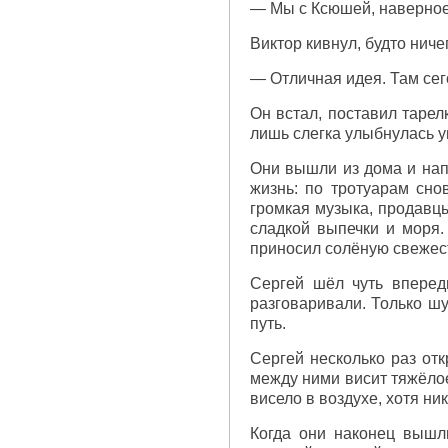
— Мы с Ксюшей, наверное
Виктор кивнул, будто нич
— Отличная идея. Там сег
Он встал, поставил тарел
лишь слегка улыбнулась у
Они вышли из дома и нап
жизнь: по тротуарам сно
громкая музыка, продавцы
сладкой выпечки и моря.
приносил солёную свежес
Сергей шёл чуть вперед
разговаривали. Только ш
путь.
Сергей несколько раз отк
между ними висит тяжёлое
висело в воздухе, хотя ник
Когда они наконец вышл