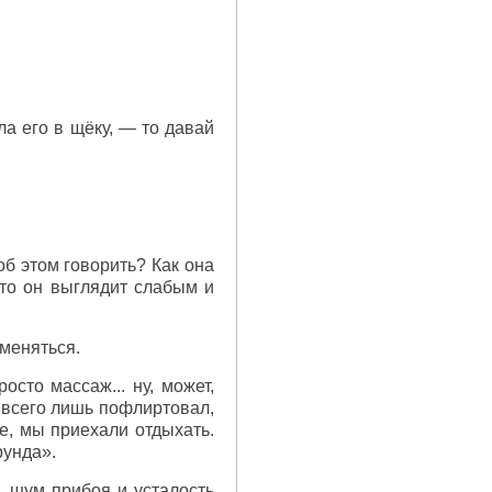
а его в щёку, — то давай
об этом говорить? Как она
что он выглядит слабым и
меняться.
сто массаж... ну, может,
 всего лишь пофлиртовал,
е, мы приехали отдыхать.
рунда».
, шум прибоя и усталость